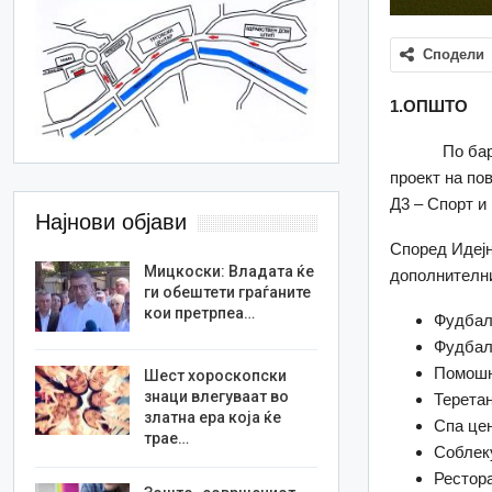
Сподели
1.ОПШТО
По ба
проект на по
Д3 – Спорт и 
Најнови објави
Според Идејн
Мицкоски: Владата ќе
дополнителни
ги обештети граѓаните
кои претрпеа…
Фудбалс
Фудбалс
Помошни
Шест хороскопски
знаци влегуваат во
Терета
златна ера која ќе
Спа це
трае…
Соблек
Рестор