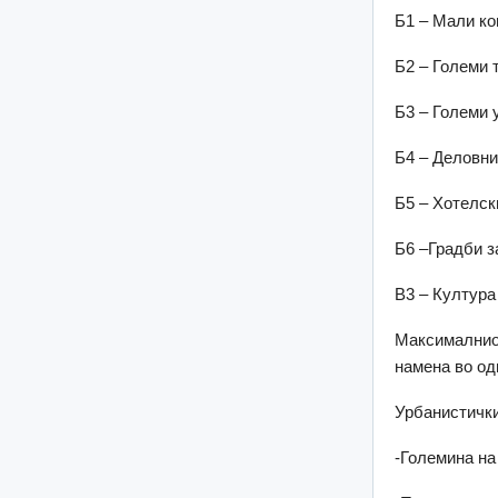
Б1 – Мали к
Б2 – Големи 
Б3 – Големи 
Б4 – Деловн
Б5 – Хотелс
Б6 –Г
В3 
Максималниот
намена во од
Урбанистички
-Големина 