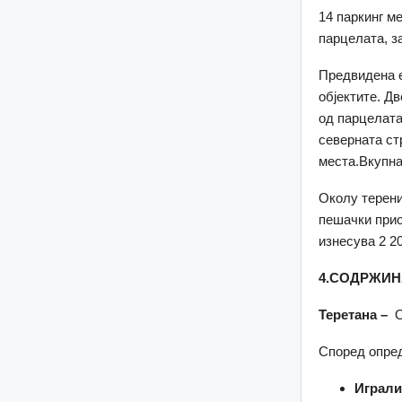
14 паркинг м
парцелата, за
Предвидена е
објектите. Д
од парцелата
северната ст
места.Вкупна
Околу терени
пешачки прио
изнесува 2 2
4.СОДРЖИН
Теретана –
О
Според опред
Играл