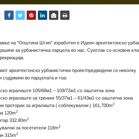
рање на “Општина Штип” изработен е Идеен архитектонско урба
вршини за урбанистичка парцела во нас. Суитлак со основна кл
рекреација.
иот архитектонско урбанистички проектпредвидени се неколку
 содржини во парцелата и тоа:
ко игралиште 105/68м1 – 109/72м1 со заштитна зона
ко игралиште за тренинг 55/37м1 – 61/43м1 со заштитна зона
2
 протории за игралишта ( соблекувални ) 161,700m
2
на 120m
2
нтар 332.80m
2
увални за посетители 118m
2
ан 315m