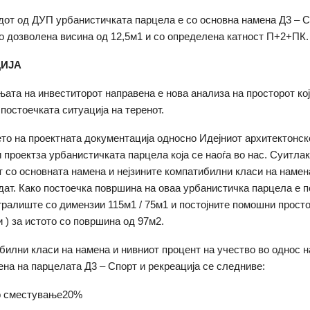
от од ДУП урбанистичката парцела е со основна намена Д3 – С
со дозволена висина од 12,5м1 и со определена катност П+2+ПК.
ИЈА
ата на инвеститорот направена е нова анализа на просторот кој
постоечката ситуација на теренот.
о на проектната документација односно Идејниот архитектонск
 проектза урбанистичката парцела која се наоѓа во нас. Суитла
т со основната намена и нејзините компатибилни класи на намен
дат. Како постоечка површина на оваа урбанистичка парцела е п
ралиште со димензии 115м1 / 75м1 и постојните помошни просто
 ) за истото со површина од 97м2.
билни класи на намена и нивниот процент на учество во однос н
ена на парцелата Д3 – Спорт и рекреација се следниве:
о сместување20%