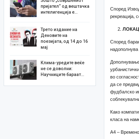
Зошто „совршениот
пријател“ од вештачка
Според Извод
интелигенција е…
рекреација, 
ЛОКАЦ
Трето издание на
Деновите на
поезијата, од 14 до 16
Според барањ
мај
надополнува 
Дополнувањет
Клима-уредите веќе
не се доволни:
урбанистички
Научниците бараат…
во согласнос
да се предви
фудбалско иг
соблекувални
Како компати
класа на нам
А4 – Времен