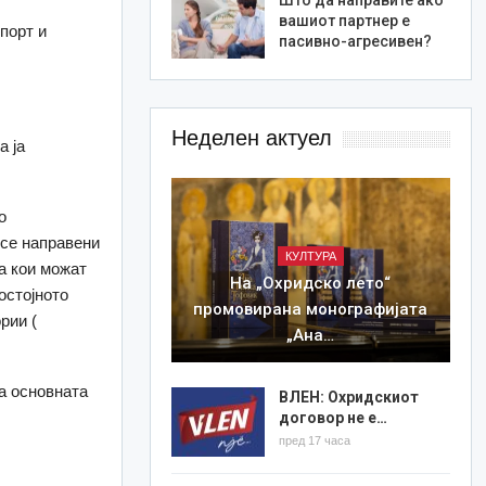
вашиот партнер е
порт и
пасивно-агресивен?
Неделен актуел
а ја
о
ксе направени
КУЛТУРА
а кои можат
На „Охридско лето“
остојното
промовирана монографијата
рии (
„Ана…
а основната
ВЛЕН: Охридскиот
договор не е…
пред 17 часа