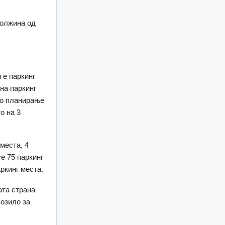
должина од
 е паркинг
на паркинг
ко планирање
о на 3
места, 4
е 75 паркинг
ркинг места.
ата страна
возило за