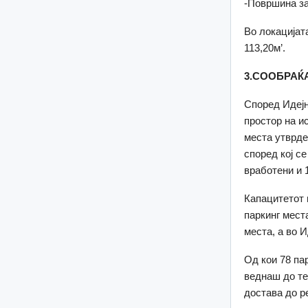
-Површина
Во локацијат
113,20м’.
3.СООБРАЌ
Според Идејн
простор на и
места утврде
според кој се
вработени и 
Капацитетот 
паркинг мест
места, а во 
Од кои 78 па
веднаш до те
достава до р