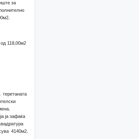
иште за
ополнително
00м2.
 од 118,00м2
а теретаната
отелски
мена.
ја ја зафаќа
 квадратура
сува 4140м2.