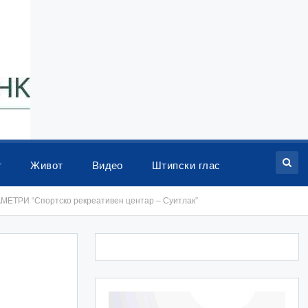
т
Живот
Видео
Штипски глас
И “Спортско рекреативен центар – Суитлак”