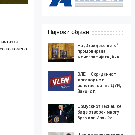
Најнови објави
нистички
На „Охридско лето“
аса на намена
промовирана
монографијата „Ана…
ВЛЕН: Охридскиот
договор не е
сопственост на ДУИ,
Законот…
Ормускиот Теснец ќе
биде отворен многу
брзо или Иран ќе…
Што да направите ако