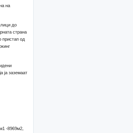
на на
улици до
ерната страна
о пристап од
ркинг
видени
а ја заземаат
м1 -8969м2,