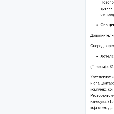
Новопр
тренинг
се пред
Спа це
Дополнително
Според опред
Хотелс
(Приземје: 3
Хотелскиот к
и спа центар
комплекс кој
Ресторантски
изнесува 315
која може да