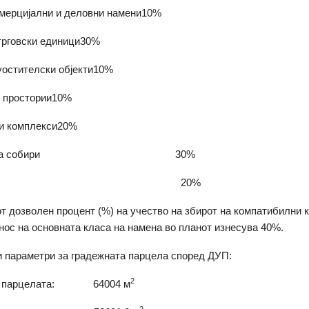
омерцијални и деловни намени10%
трговски единици30%
уостителски објекти10%
и простории10%
ки комплекси20%
радби за собири 30%
– Култура 20%
 дозволен процент (%) на учество на збирот на компатибилни 
нос на основната класа на намена во планот изнесува 40%.
 параметри за градежната парцела според ДУП:
2
на парцелата: 64004 м