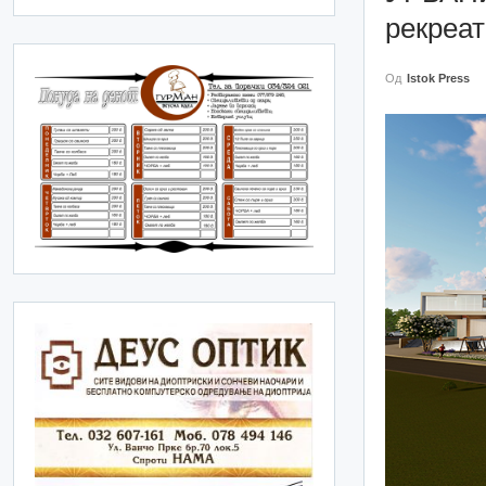
рекреат
Од
Istok Press