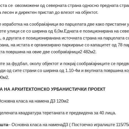
еста се овозможени од северната страна односно предната стра
 лесен и директен пристап до влезот на објектот.
 изработка на сообраќајници во парцелата две како пристапни 
вете улици се со ширина од 6,0м.Едната е позиционирана на сев
, а другата е позициониранана источната страна на парцелата с
рана, на истата е организирано паркирање со капацитет од 78 па
та површина на овие две сообраќајници2 482м2.
те за фудбал, околу објектот и покрај сообраќајниците се пред
ди од сите страни со ширина од 1.10-4м и вкупната површина кој
00м2.
А НА АРХИТЕКТОНСКО УРБАНИСТИЧКИ ПРОЕКТ
сновна класа на намена Д3 120м2
елената квадратура теретаната е предвидена за 40 лица.
ишта
– Основна класа на наменаД3 ( Постоечко игралиште 115/75