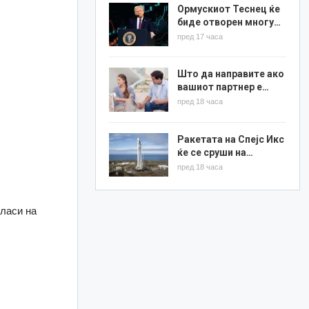
Ормускиот Теснец ќе
биде отворен многу…
пред 17 часа
Што да направите ако
вашиот партнер е…
пред 18 часа
Ракетата на Спејс Икс
ќе се сруши на…
пред 18 часа
класи на