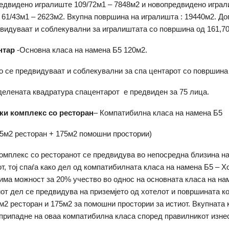
едвидено игралиште 109/72м1 – 7848м2 и новопредвидено играл
 61/43м1 – 2623м2. Вкупна површина на игралишта : 19440м2. Д
видуваат и соблекувални за игралиштата со површина од 161,7
нтар
-Основна класа на намена Б5 120м2.
 се предвидуваат и соблекувални за спа центарот со површина
елената квадратура спацентарот е предвиден за 75 лица.
ки комплекс со ресторан
– Компатибилна класа на намена Б5
15м2 ресторан + 175м2 помошни простории)
омплекс со ресторанот се предвидува во непосредна близина н
от, тој спаѓа како дел од компатибилната класа на намена Б5 – Х
 има можност за 20% учество во однос на основната класа на на
от дел се предвидува на приземјето од хотелот и површината ко
м2 ресторан и 175м2 за помошни простории за истиот. Вкупната
 припадне на оваа компатибилна класа според правилникот изне