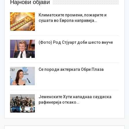
Најнови објави
Климатските промени, пожарите и
сушата во Европа направија…
(Фото) Род Стјуарт доби шесто внуче
Се породи актерката Обри Плаза
Јеменските Хути нападнаа саудиска
рафинерија откако…