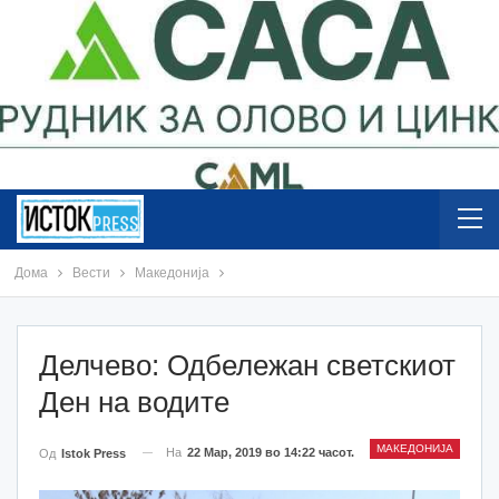
Дома
Вести
Македонија
Делчево: Одбележан светскиот
Ден на водите
МАКЕДОНИЈА
На
22 Мар, 2019 во 14:22 часот.
Од
Istok Press