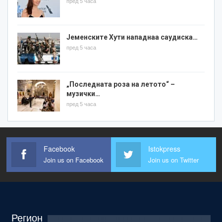
пред 5 часа
Јеменските Хути нападнаа саудиска…
пред 5 часа
„Последната роза на летото“ –
музички…
пред 5 часа
Facebook
Istokpress
Join us on Facebook
Join us on Twitter
Регион