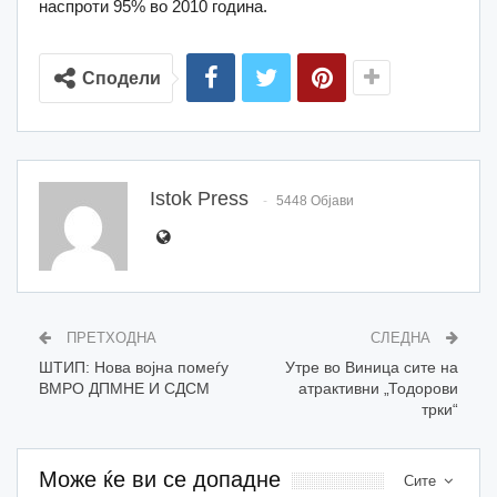
наспроти 95% во 2010 година.
Сподели
Istok Press
5448 Објави
ПРЕТХОДНА
СЛЕДНА
ШТИП: Нова војна помеѓу
Утре во Виница сите на
ВМРО ДПМНЕ И СДСМ
атрактивни „Тодорови
трки“
Може ќе ви се допадне
Сите