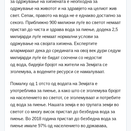
за одржување на хигиената е неопходна за
одржување на животот и на здравјето на целиот жив
свет. Сепак, правото на вода не е еднакво достапно за
секого. Приближно 900 милиони луѓе во светот немаат
пристап до чиста и здрава вода за пиење, додека 2,5
милијарди луѓе немаат нормални услови за
одржување на својата хигиена. Експертите
алармираат дека до средината на овој век дури седум
милијарди луѓе ќе бидат соочени со недостиг
од вода, бидејќи бројот на жители на Земјата се
зголемува, а водените ресурси се намалуваат.
Помалку од 1 отсто од водата на Земјата е
употреблива за пиење, а како што се зголемува бројот
на населението во светот, се зголемуваат и потребите
од вода за пиење. Нашата земја е во групата земји во
светот со многу висок пристап до безбедна вода за
пиење. Во 2018 година пристап до безбедна вода за
пиење имале 97% од населението во државава,