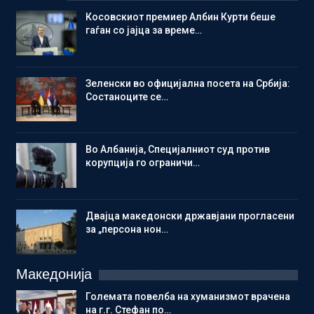
Косовскиот премиер Албин Курти беше
гаѓан со јајца за време…
Зеленски во официјална посета на Србија:
Состаноците се…
Во Албанија, Специјалниот суд против
корупција го ограничи…
Двајца македонски државјани прогласени
за „персона нон…
Македонија
Големата повелба на хуманизмот врачена
на г.г. Стефан по…