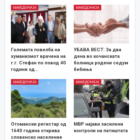
МАКЕДОНИЈА
МАКЕДОНИЈА
Големата повелба на
УБАВА ВЕСТ: За два
хуманизмот врачена на
дена во кочанската
г.г. Стефан по повод 40
болница родени седум
години од…
бебиња
МАКЕДОНИЈА
МАКЕДОНИЈА
Отомански регистар од
МВР најави засилени
1640 година открива
контроли на патиштата
словенско население