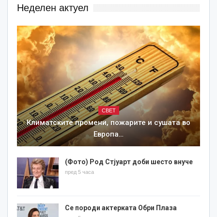
Неделен актуел
СВЕТ
Климатските промени, пожарите и сушата во
Европа…
(Фото) Род Стјуарт доби шесто внуче
пред 5 часа
Се породи актерката Обри Плаза