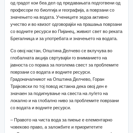
од градот кои беа дел од предавањата подготвени од
професори по биолгија и географија, а поврзани со
значењето на водата. Учениците зедоа активно
учество и во квизот одговорајќи на прашања поврзани
со водните ресурси во Пијанец, живиот свет во реката
Брегалница и за употребата и значењето на водата.
Со овој настан, Општина Делчево се вклучува во
глобалната акција свртувајќи го вниманието на
јавноста со порака за поголема свест за проблемите
поврзани со водата и водните ресурси.
Градоначалникот на Општина Делчево, Горан
Трајковски по тој повод истакна дека овој ден е
значаен за подигнување на свеста на луѓето на
локално и на глобално ниво за проблемите поврзани
со водата и водните ресурси.
– Правото на чиста вода за пиење е елементарно
човеково право, а заложбите и приоритетите