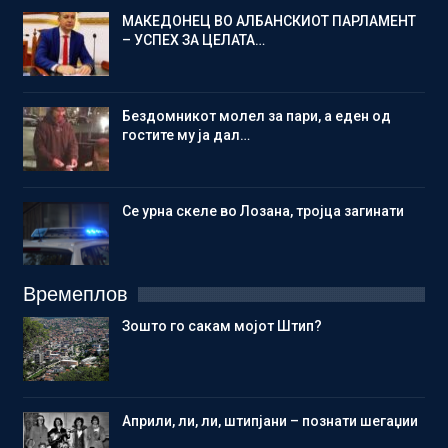
МАКЕДОНЕЦ ВО АЛБАНСКИОТ ПАРЛАМЕНТ
– УСПЕХ ЗА ЦЕЛАТА…
Бездомникот молел за пари, а еден од
гостите му ја дал…
Се урна скеле во Лозана, тројца загинати
Времеплов
Зошто го сакам мојот Штип?
Aприли, ли, ли, штипјани – познати шегаџии