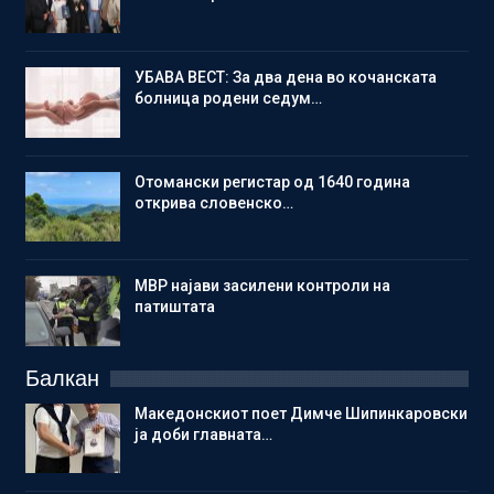
УБАВА ВЕСТ: За два дена во кочанската
болница родени седум…
Отомански регистар од 1640 година
открива словенско…
МВР најави засилени контроли на
патиштата
Балкан
Македонскиот поет Димче Шипинкаровски
ја доби главната…