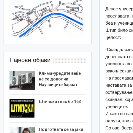
Денес универ
прославата н
беа и учениц
Штип било ск
целост:
-Скандалозни
денешната по
Најнови објави
училишта во 
ракоплескаат
Клима-уредите веќе
На прослават
не се доволни:
Научниците бараат…
наставата за 
остварување 
скандал, кој
Штипски глас бр.163
учениците.
И како по на
одлуки, кои 
Со овој беср
Подгответе се за јаки