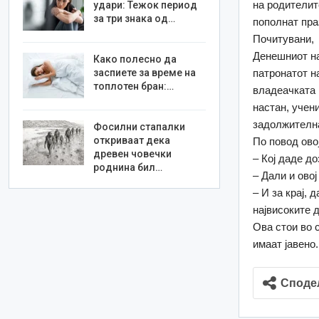
на родителит
удари: Тежок период
за три знака од…
пополнат пра
Почитувани,
Денешниот на
Како полесно да
заспиете за време на
патронатот н
топлотен бран:…
владеачката 
настан, учен
задолжителн
Фосилни стапалки
откриваат дека
По повод ово
древен човечки
– Кој даде д
роднина бил…
– Дали и ово
– И за крај,
највисоките 
Ова стои во 
имаат јавено.
Споде