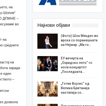
њето, на
цо Шопов“
МРО ДПМНЕ –
несуваме во
Најнови објави
(Фото) Шон Мендес во
т на
врска со поранешната
на Нејмар: „Ми го…
во средните
ЕУ вечерта на
астој на
„Охридско лето“ го
носи концертот
абота заради
„Последната…
те еден
еството –
„Готик Војсис“ од
Велика Британија
итски
настапија со…
без дозвола
Пет животни лекции