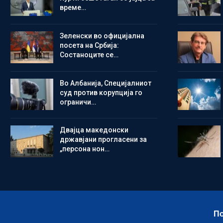
време…
Зеленски во официјална
посета на Србија:
Состаноците се…
Во Албанија, Специјалниот
суд против корупција го
ограничи…
Двајца македонски
државјани прогласени за
„персона нон…
По