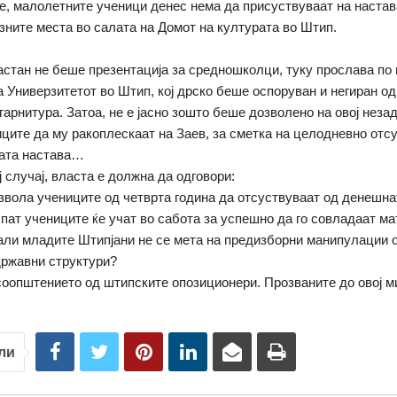
е, малолетните ученици денес нема да присуствуваат на настава
зните места во салата на Домот на културата во Штип.
стан не беше презентација за средношколци, туку прослава по
а Универзитетот во Штип, кој дрско беше оспоруван и негиран од
гарнитура. Затоа, не е јасно зошто беше дозволено на овој нез
иците да му ракоплескаат на Заев, за сметка на целодневно отс
ата настава…
ј случај, власта е должна да одговори:
озвола учениците од четврта година да отсуствуваат од денешна
ј пат учениците ќе учат во сабота за успешно да го совладаат ма
 дали младите Штипјани не се мета на предизборни манипулации 
државни структури?
соопштението од штипските опозиционери. Прозваните до овој ми
ли