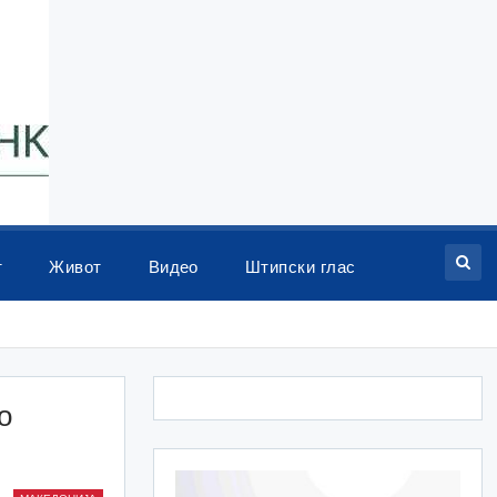
т
Живот
Видео
Штипски глас
о