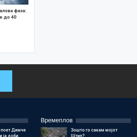
алова фаза:
е до 40
Времеплов
 поет Димче
Зошто го сакам мојот
 ја доби
Штип?