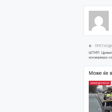
ПРЕТХОД
ШТИП: Црквата
конзервира со
Може ќе 
МАКЕДОНИЈА