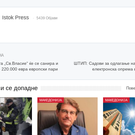
Istok Press
5439 Објави
НА
 „Св.Власие“ ќе се санира и
ШТИП: Садови за одлагање на
 220.000 евра европски пари
електронска опрема 
ви се допадне
Пове
МАКЕДОНИЈА
МАКЕДОНИЈА