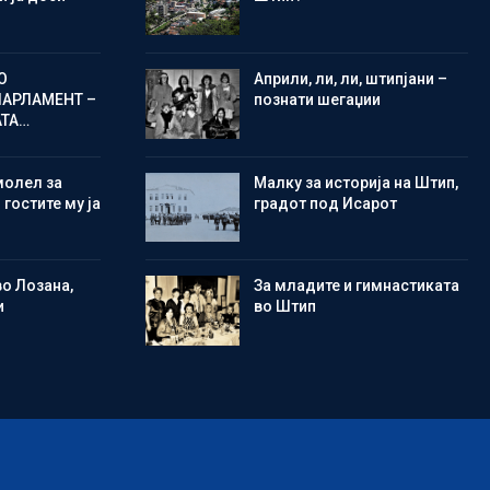
О
Aприли, ли, ли, штипјани –
ПАРЛАМЕНТ –
познати шегаџии
АТА…
молел за
Малку за историја на Штип,
 гостите му ја
градот под Исарот
во Лозана,
Зa младите и гимнастиката
и
во Штип