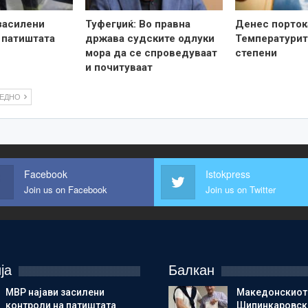
засилени
Туфегџиќ: Во правна
Денес порток
 патиштата
држава судските одлуки
Температурит
мора да се спроведуваат
степени
и почитуваат
ЛЕДНО
Facebook
Istokpress
Join us on Facebook
Join us on Twitter
ја
Балкан
МВР најави засилени
Македонскиот
контроли на патиштата
Шипинкаровски