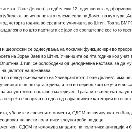
зитетот „Гоце Делчев“ ја одбележа 12 годишнината од формира
а јубилејот, во исполнетата голема сала на Домот на култура „А
и од четврта година во средните училишта во Штип. Тоа за В
андалозно по што партијата се јави со соопштение кое го го пре
 и шерифски се однесувања на локални функционери во пресре
сета на Зоран Заев во Штип. Учениците од 4та година кои учат 
Општина Штип, се ослободени од целодневна настава, за да му
 на џелатот на државава.
а по повод основањето на Универзитетот „Гоце Делчев“, имаше з
учениците од четврта година, и тоа во период кога се учи и во с
на испуштениот наставен материјал. Граѓаните сведочат на уш
 за несреќа е поврзан со една од најранливите категории во општ
вика, убавите и свечените моменти, СДСМ ги зачинуваат со банд
асоцираат на ниски политички злоупотреби на деца.
амен чин, СДСМ ги изложува младите на политичка агитација и 