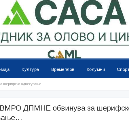
омија
Култура
Времеплов
Колумни
Спор
за шерифско однесување…
ВМРО ДПМНЕ обвинува за шерифск
ување…