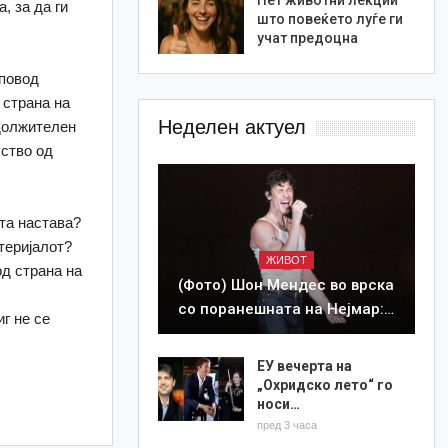
, за да ги
што повеќето луѓе ги
учат предоцна
 повод
 страна на
Неделен актуел
адолжителен
уство од
та настава?
теријалот?
ЖИВОТ
од страна на
(Фото) Шон Мендес во врска
со поранешната на Нејмар:…
г не се
ЕУ вечерта на
„Охридско лето“ го
носи…
пред 3 часа