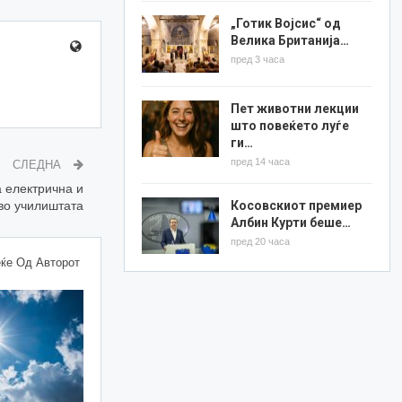
„Готик Војсис“ од
Велика Британија…
пред 3 часа
Пет животни лекции
што повеќето луѓе
ги…
пред 14 часа
СЛЕДНА
 електрична и
Косовскиот премиер
во училиштата
Албин Курти беше…
пред 20 часа
ќе Од Авторот