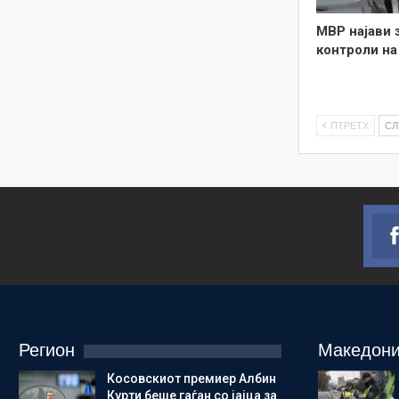
МВР најави 
контроли на
ПТРЕТХ
С
Регион
Македони
Косовскиот премиер Албин
Курти беше гаѓан со јајца за