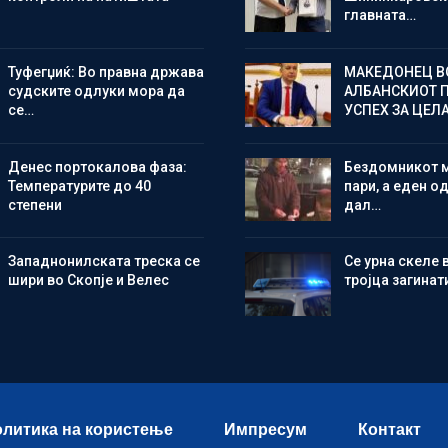
главната…
Туфегџиќ: Во правна држава
МАКЕДОНЕЦ В
судските одлуки мора да
АЛБАНСКИОТ 
се…
УСПЕХ ЗА ЦЕЛ
Денес портокалова фаза:
Бездомникот 
Температурите до 40
пари, а еден од
степени
дал…
Западнонилската треска се
Се урна скеле 
шири во Скопје и Велес
тројца загинат
литика на користење
Импресум
Контакт