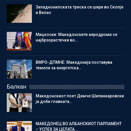
Западнонилската треска се шири во Скопје
и Велес
Мицкоски: Македонските аеродроми се
најбрзорастечки во…
ВМРО-ДПМНЕ: Македонија поставува
темели за енергетска…
Балкан
Македонскиот поет Димче Шипинкаровски
ја доби главната…
МАКЕДОНЕЦ ВО АЛБАНСКИОТ ПАРЛАМЕНТ
– УСПЕХ ЗА ЦЕЛАТА…