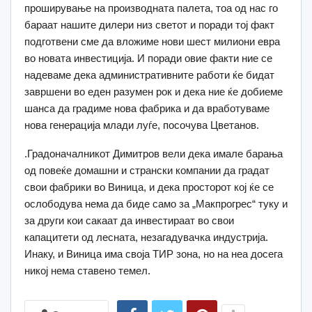
проширување на производната палета, тоа од нас го
бараат нашите дилери низ светот и поради тој факт
подготвени сме да вложиме нови шест милиони евра
во новата инвестиција. И поради овие факти ние се
надеваме дека административните работи ќе бидат
завршени во еден разумен рок и дека ние ќе добиеме
шанса да градиме нова фабрика и да вработуваме
нова генерација млади луѓе, посочува Цветанов.
.Градоначалникот Димитров вели дека имале барања
од повеќе домашни и странски компании да градат
свои фабрики во Виница, и дека просторот кој ќе се
ослободува нема да биде само за „Макпрогрес“ туку и
за други кои сакаат да инвестираат во свои
капацитети од лесната, незагадувачка индустрија.
Инаку, и Виница има своја ТИР зона, но на неа досега
никој нема ставено темел.