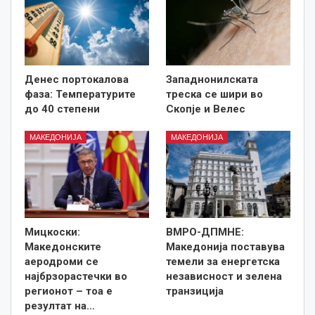
Денес портокалова
Западнонилската
фаза: Температурите
треска се шири во
до 40 степени
Скопје и Велес
МАКЕДОНИЈА
МАКЕДОНИЈА
Мицкоски:
ВМРО-ДПМНЕ:
Македонските
Македонија поставува
аеродроми се
темели за енергетска
најбрзорастечки во
независност и зелена
регионот – тоа е
транзиција
резултат на…