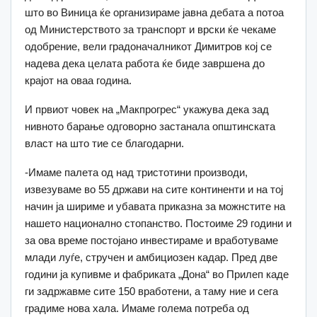
што во Виница ќе организираме јавна дебата а потоа
од Министерството за транспорт и врски ќе чекаме
одобрение, вели градоначалникот Димитров кој се
надева дека целата работа ќе биде завршена до
крајот на оваа година.
И првиот човек на „Макпрогрес“ укажува дека зад
нивното барање одговорно застанала општинската
власт на што тие се благодарни.
-Имаме палета од над тристотини производи,
извезуваме во 55 држави на сите континенти и на тој
начин ја шириме и убавата приказна за можнстите на
нашето национално стопанство. Постоиме 29 години и
за ова време постојано инвестираме и вработуваме
млади луѓе, стручен и амбициозен кадар. Пред две
години ја купивме и фабриката „Дона“ во Прилеп каде
ги задржавме сите 150 вработени, а таму ние и сега
градиме нова хала. Имаме голема потреба од