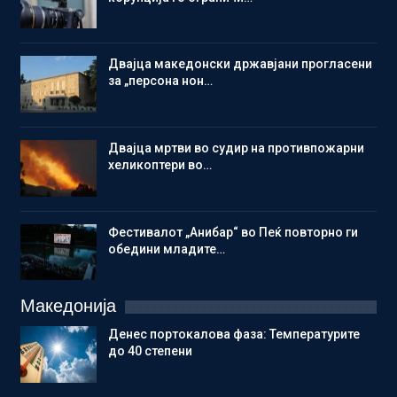
Двајца македонски државјани прогласени
за „персона нон…
Двајца мртви во судир на противпожарни
хеликоптери во…
Фестивалот „Анибар“ во Пеќ повторно ги
обедини младите…
Македонија
Денес портокалова фаза: Температурите
до 40 степени