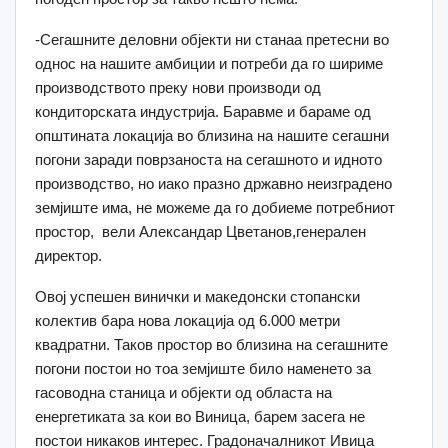
-Сегашните деловни објекти ни станаа претесни во
однос на нашите амбиции и потреби да го шириме
производството преку нови производи од
кондиторската индустрија. Баравме и бараме од
општината локација во близина на нашите сегашни
погони заради поврзаноста на сегашното и идното
производство, но иако празно државно неизградено
земјиште има, не можеме да го добиеме потребниот
простор, вели Александар Цветанов,генерален
директор.
Овој успешен винички и македонски стопански
колектив бара нова локација од 6.000 метри
квадратни. Таков простор во близина на сегашните
погони постои но тоа земјиште било наменето за
гасоводна станица и објекти од областа на
енергетиката за кои во Виница, барем засега не
постои никаков интерес. Градоначалникот Ивица