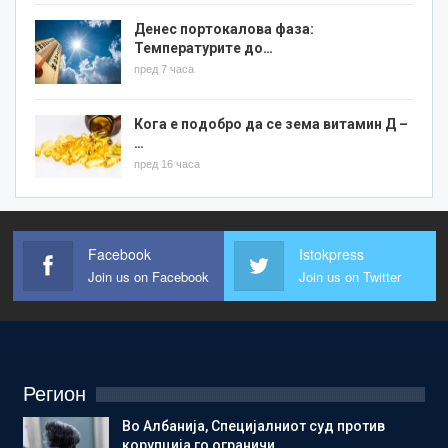
Денес портокалова фаза:
Температурите до…
пред 7 часа
Кога е подобро да се зема витамин Д –
…
пред 16 часа
Facebook
Istokpress
Join us on Facebook
Join us on Twitter
Регион
Во Албанија, Специјалниот суд против
корупција го ограничи…