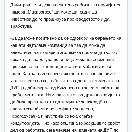
Димитров вели дека посветено работат на случајот со
намера „Макпрогрес“ да може да гради, да
инвестира,да го проширува производството и да
вработува.
-За да може позитивно да се одговори на барањето на
нашата најголема компанија за таа да може да
инвестира, да го шири и зголемува производството и
секако да вработува нови лица мора да се изврши
пренамена на тој дел од деталниот урбанистички
план. За таа намена ние како општина распишавме
јавен тендер на кој работата во однос на измената на
ДУП ја доби фирма од Куманово и таа сега работи на
проблематиката. Намерата ни е тоа државно земјиште
да биде пренаменето од земјиште за изградба на
енергетски објекти во земјиште за лесна,
незагодувачка индустрија во која спаѓа и
кондиторијата. Ние како општина го завршивме својот
дел од работата, сега чекаме на измената на ДУП по