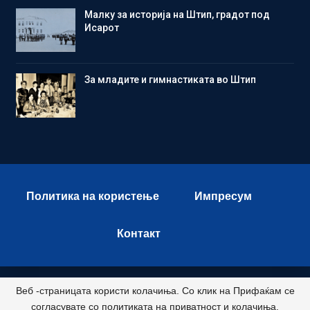
Малку за историја на Штип, градот под
Исарот
Зa младите и гимнастиката во Штип
Политика на користење
Импресум
Контакт
Веб -страницата користи колачиња. Со клик на Прифаќам се
© 2026 - Istok Press. All Rights Reserved.
согласувате со политиката на приватност и колачиња.