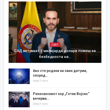
СВЕТ
САД ветуваат 1 милијарда долари помош за
безбедноста на…
Ако сте родени на овие датуми,
според…
пред 3 часа
Ренесансниот хор „Готик Војсис“
вечерва…
пред 5 часа