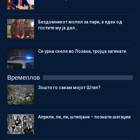
Бездомникот молел за пари, а еден од
гостите му ја дал…
Се урна скеле во Лозана, тројца загинати
Времеплов
Зошто го сакам мојот Штип?
Aприли, ли, ли, штипјани – познати шегаџии