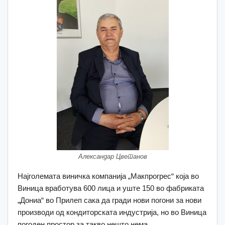
Александар Цветанов
Најголемата виничка компанија „Макпрогрес“ која во
Виница вработува 600 лица и уште 150 во фабриката
„Дониа“ во Прилеп сака да гради нови погони за нови
производи од кондиторската индустрија, но во Виница
погоден простор за такво нешто нема.