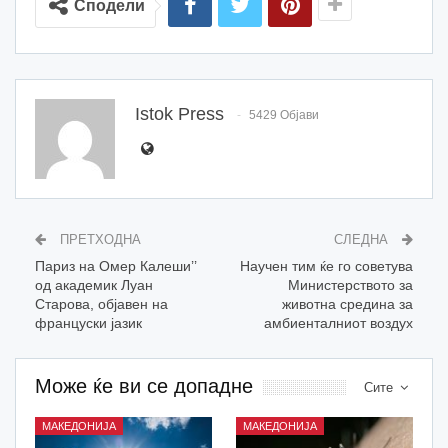
Сподели
Istok Press
5429 Објави
ПРЕТХОДНА
СЛЕДНА
Париз на Омер Калеши’’
Научен тим ќе го советува
од академик Луан
Министерството за
Старова, објавен на
животна средина за
француски јазик
амбиенталниот воздух
Може ќе ви се допадне
Сите
МАКЕДОНИЈА
МАКЕДОНИЈА