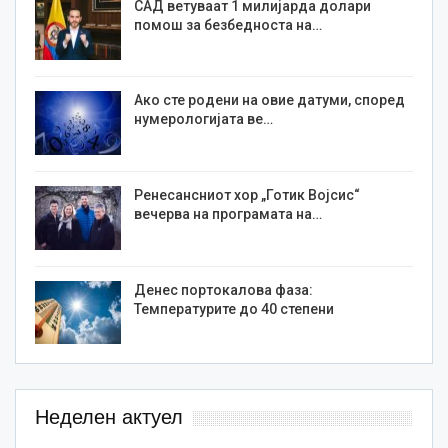
САД ветуваат 1 милијарда долари
помош за безбедноста на…
Ако сте родени на овие датуми, според
нумерологијата ве…
Ренесансниот хор „Готик Војсис“
вечерва на програмата на…
Денес портокалова фаза:
Температурите до 40 степени
Неделен актуел