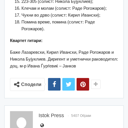
223-305 (солист: Никола Бујуклиев);
Клечам и молам (солист: Раде Рогожаров);
Чукни во дрво (солист: Кирил Ивански);
Помина време, помина (солист: Раде
Рогожаров).
Квартет гитари:
Баже Лазаревски, Кирил Ивански, Раде Рогожаров и
Никола Бујуклиев. Диригент и уметнички раководител:
доц. м-р Ивана Ѓурѓевиќ – Јанков
Сподели
Istok Press
5407 Објави