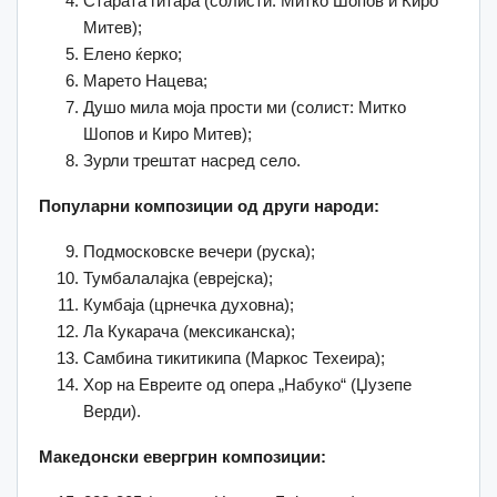
Старата гитара (солисти: Митко Шопов и Киро
Митев);
Елено ќерко;
Марето Нацева;
Душо мила моја прости ми (солист: Митко
Шопов и Киро Митев);
Зурли трештат насред село.
Популарни композиции од други народи:
Подмосковске вечери (руска);
Тумбалалајка (еврејска);
Кумбаја (црнечка духовна);
Ла Кукарача (мексиканска);
Самбина тикитикипа (Маркос Техеира);
Хор на Евреите од опера „Набуко“ (Џузепе
Верди).
Македонски евергрин композиции: