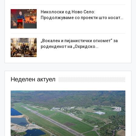
Николоски од Ново Село:
Продолжуваме со проекти што носат…
„Вокален и пијанистички огномет“ за
роденденот на „Охридско…
Неделен актуел