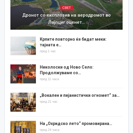
СВЕТ
Дронот со експлозив на аеродромот во
Лајпциг оценет…
Крпите повторно ќе бидат меки:
тајната е…
пред 1 час
Николоски од Ново Село:
Продолжуваме со…
пред 11 часа
„Вокален и пијанистички огномет“ за…
пред 21 час
На „Охридско лето“ промовирана…
пред 24 часа