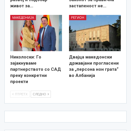
живот за…
застапеност не…
МАКЕДОНИЈА
РЕГИОН
Николоски: Го
Двајца македонски
зајакнуваме
државјани прогласени
партнерството со САД
за „персона нон грата“
преку конкретни
во Албанија
проекти
ПТРЕТХ
СЛЕДНО