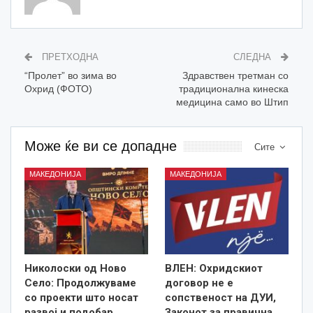
ПРЕТХОДНА
СЛЕДНА
“Пролет” во зима во
Здравствен третман со
Охрид (ФОТО)
традиционална кинеска
медицина само во Штип
Може ќе ви се допадне
Сите
МАКЕДОНИЈА
МАКЕДОНИЈА
Николоски од Ново
ВЛЕН: Охридскиот
Село: Продолжуваме
договор не е
со проекти што носат
сопственост на ДУИ,
развој и подобар
Законот за правична