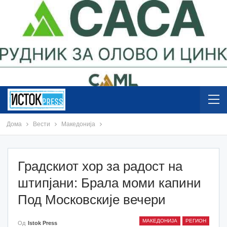
Дома
Вести
Македонија
Градскиот хор за радост на
штипјани: Брала моми капини
Под Московскије вечери
МАКЕДОНИЈА
РЕГИОН
Од
Istok Press