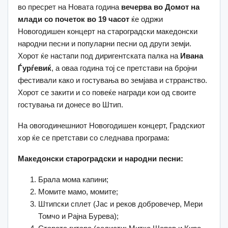
во пресрет на Новата година
вечерва во Домот на
млади со почеток во 19 часот
ќе одржи
Новогодишен концерт на староградски македонски
народни песни и популарни песни од други земји.
Хорот ќе настапи под диригентската палка на
Ивана
Ѓурѓевиќ
, а оваа година тој се претстави на бројни
фестивали како и гостувања во земјава и стрранство.
Хорот се закити и со повеќе награди кои од своите
гостувања ги донесе во Штип.
На овогодинешниот Новогодишен концерт, Градскиот
хор ќе се претстави со следнава програма:
Македонски староградски и народни песни:
Брала мома капини;
Момите мамо, момите;
Штипски сплет (Јас и реков добровечер, Мери
Томчо и Рајна Бурева);