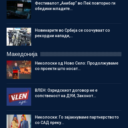
Фестивалот „Анибар“ во Пеќ повторно ги
обедини младите…
Новинарите во Србија се соочуваат со
рекордни напади,…
Македонија
Николоски од Ново Село: Продолжуваме
со проекти што носат…
ВЛЕН: Охридскиот договор не е
сопственост на ДУИ, Законот…
Николоски: Го зајакнуваме партнерството
со САД преку…