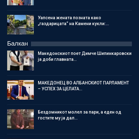
Уапсена жената позната како
„газдарицата“ на Камени кукли:…
Балкан
Македонскиот поет Димче Шипинкаровски
ја доби главната…
МАКЕДОНЕЦ ВО АЛБАНСКИОТ ПАРЛАМЕНТ
– УСПЕХ ЗА ЦЕЛАТА…
Бездомникот молел за пари, а еден од
гостите му ја дал…