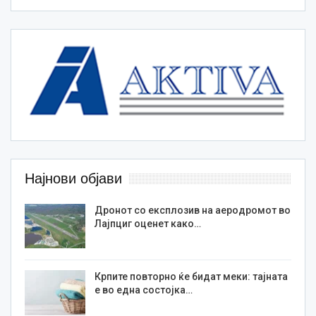
Најнови објави
Дронот со експлозив на аеродромот во
Лајпциг оценет како…
Крпите повторно ќе бидат меки: тајната
е во една состојка…