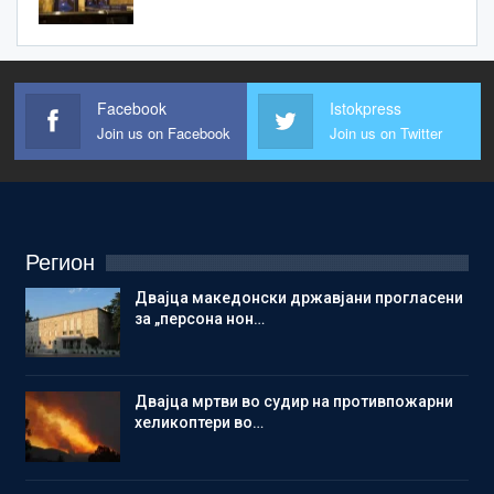
Facebook
Istokpress
Join us on Facebook
Join us on Twitter
Регион
Двајца македонски државјани прогласени
за „персона нон…
Двајца мртви во судир на противпожарни
хеликоптери во…