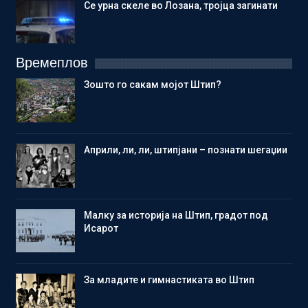
Се урна скеле во Лозана, тројца загинати
Времеплов
Зошто го сакам мојот Штип?
Aприли, ли, ли, штипјани – познати шегаџии
Малку за историја на Штип, градот под
Исарот
Зa младите и гимнастиката во Штип