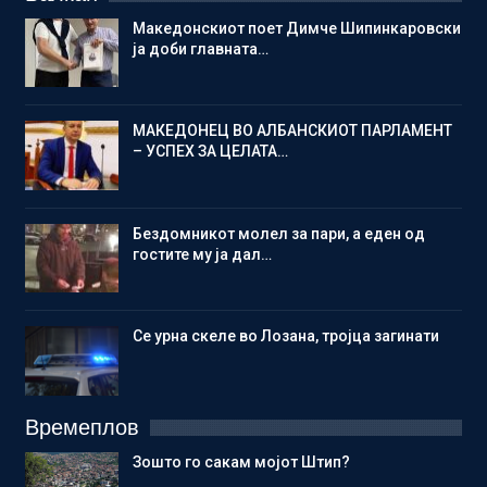
Македонскиот поет Димче Шипинкаровски
ја доби главната…
МАКЕДОНЕЦ ВО АЛБАНСКИОТ ПАРЛАМЕНТ
– УСПЕХ ЗА ЦЕЛАТА…
Бездомникот молел за пари, а еден од
гостите му ја дал…
Се урна скеле во Лозана, тројца загинати
Времеплов
Зошто го сакам мојот Штип?