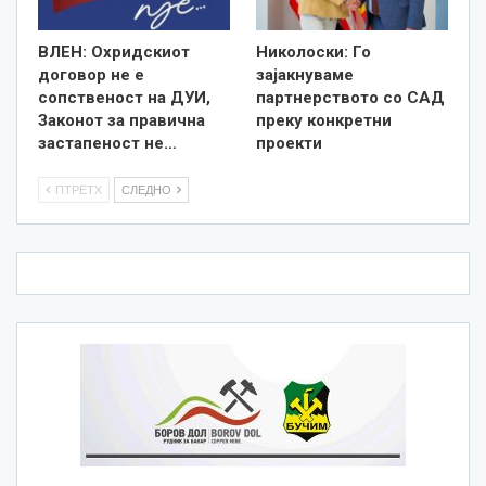
ВЛЕН: Охридскиот
Николоски: Го
договор не е
зајакнуваме
сопственост на ДУИ,
партнерството со САД
Законот за правична
преку конкретни
застапеност не…
проекти
ПТРЕТХ
СЛЕДНО