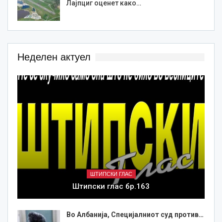
Лајпциг оценет како…
Неделен актуел
ШТИПСКИ ГЛАС
Штипски глас бр.163
Во Албанија, Специјалниот суд против…