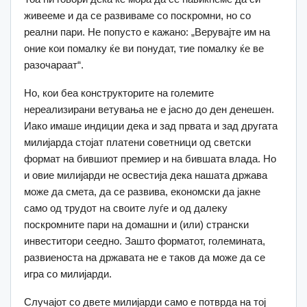
живееме и да се развиваме со поскромни, но со
реални пари. Не попусто е кажано: „Верувајте им на
оние кои помалку ќе ви понудат, тие помалку ќе ве
разочараат“.
Но, кои беа конструкторите на големите
нереализирани ветувања не е јасно до ден денешен.
Иако имаше индиции дека и зад првата и зад другата
милијарда стојат платени советници од светски
формат на бившиот премиер и на бившата влада. Но
и овие милијарди не освестија дека нашата држава
може да смета, да се развива, економски да јакне
само од трудот на своите луѓе и од далеку
поскромните пари на домашни и (или) странски
инвеститори сеедно. Зашто форматот, големината,
развиеноста на државата не е таков да може да се
игра со милијарди.
Случајот со двете милијарди само е потврда на тој