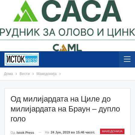
Дома
Вести
Македонија
Од милијардата на Циле до
милијардата на Браун – дупло
голо
МАКЕДОНИЈА
На
24 Јун, 2019 во 15:46 часот.
Од
Istok Press