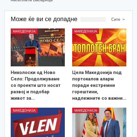
Може ќе ви се допадне
Сите
МАКЕДОНИЈА
МАКЕДОНИЈА
Николоски од Ново
Цела Македонија под
Село: Продолжуваме
портокалов аларм
со проекти што носат
поради екстремни
развој и подобар
горештини,
живот за…
надлежните со важни…
МАКЕДОНИЈА
МАКЕДОНИЈА