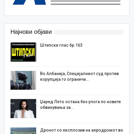
Најнови објави
Штипски глас бр.163
Во Албанија, Специјалниот суд против
корупција го ограничи…
Џаред Лето остана без улога по новите
обвинувања за…
Дронот со експлозив на аеродромот во