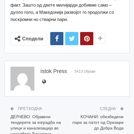
факт. Зашто од двете милијарди добивме само –
дупло голо, а Македонија развојот го продолжи со
поскромни но стварни пари.
Сподели
Istok Press
5413 Објави
ПРЕТХОДНА
СЛЕДНА
ДЕЛЧЕВО: Објавени
KOЧАНИ: обезбедени
тендерите за изградба на
пари за патот од Оризари
улици и канализација во
до Добра Вода
населбата Басарица