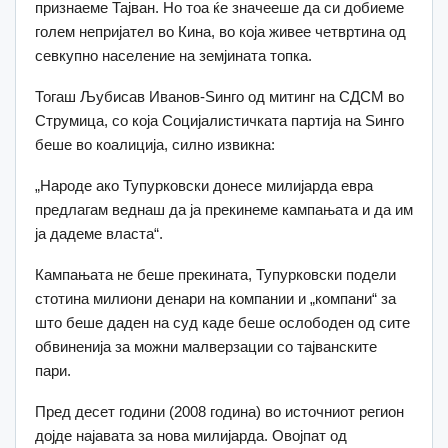
признаеме Тајван. Но тоа ќе значееше да си добиеме
голем непријател во Кина, во која живее четвртина од
севкупно население на земјината топка.
Тогаш Љубисав Иванов-Ѕинго од митинг на СДСМ во
Струмица, со која Социјалистичката партија на Ѕинго
беше во коалиција, силно извикна:
„Народе ако Тупурковски донесе милијарда евра
предлагам веднаш да ја прекинеме кампањата и да им
ја дадеме власта“.
Кампањата не беше прекината, Тупурковски подели
стотина милиони денари на компании и „компани“ за
што беше даден на суд каде беше ослободен од сите
обвиненија за можни малверзации со тајванските
пари.
Пред десет години (2008 година) во источниот регион
дојде најавата за нова милијарда. Овојпат од