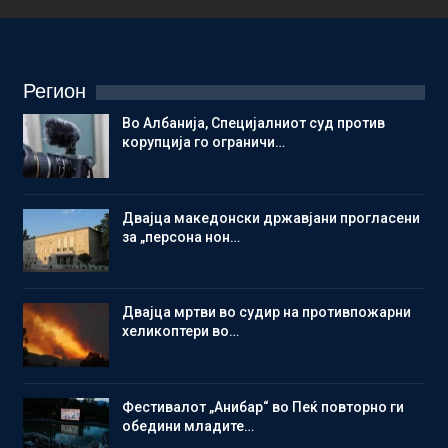
Регион
Во Албанија, Специјалниот суд против
корупција го ограничи…
Двајца македонски државјани прогласени
за „персона нон…
Двајца мртви во судир на противпожарни
хеликоптери во…
Фестивалот „Анибар“ во Пеќ повторно ги
обедини младите…