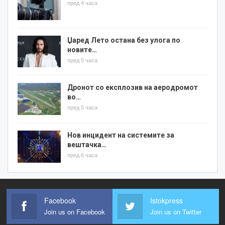
пред 4 часа
Џаред Лето остана без улога по
новите…
пред 5 часа
Дронот со експлозив на аеродромот
во…
пред 5 часа
Нов инцидент на системите за
вештачка…
пред 6 часа
Facebook
Istokpress
Join us on Facebook
Join us on Twitter