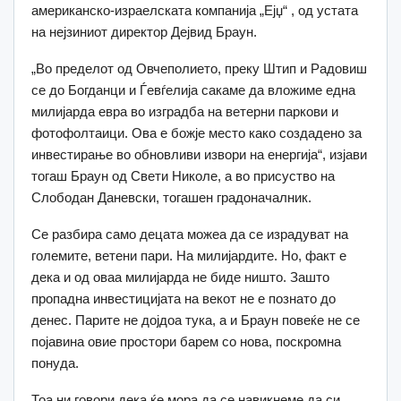
американско-израелската компанија „Ејџ“ , од устата
на нејзиниот директор Дејвид Браун.
„Во пределот од Овчеполието, преку Штип и Радовиш
се до Богданци и Ѓевѓелија сакаме да вложиме една
милијарда евра во изградба на ветерни паркови и
фотофолтаици. Ова е божје место како создадено за
инвестирање во обновливи извори на енергија“, изјави
тогаш Браун од Свети Николе, а во присуство на
Слободан Даневски, тогашен градоначалник.
Се разбира само децата можеа да се израдуват на
големите, ветени пари. На милијардите. Но, факт е
дека и од оваа милијарда не биде ништо. Зашто
пропадна инвестицијата на векот не е познато до
денес. Парите не дојдоа тука, а и Браун повеќе не се
појавина овие простори барем со нова, поскромна
понуда.
Тоа ни говори дека ќе мора да се навикнеме да си