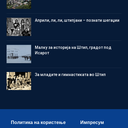
Aприли, ли, ли, штипјани – познати шегаџии
Малку за историја на Штип, градот под
Исарот
Зa младите и гимнастиката во Штип
Политика на користење
Импресум