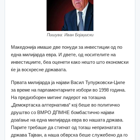
Пишува: Иван Бојаџиски
Македонија имаше две понуди за инвестиции од по
една милијарда евра. И двете, од носителите на
инвестициите, беа оценети како нешто што економски
ќе ја воскресне државата.
Првата милијарда ја најави Васил Тупурковски-Циле
за време на парламентарните избори во 1998 година.
На предизборен митинг лидерот на тогашна
„Демокртаска алтернатива“ кој беше во политичко
друштво со ВМРО ДПМНЕ бомбастично најави
доаѓање на една милијарда евра во нашата држава.
Парите требаше да стигнат од тогаш непризнатата
држава Тајван, а наша обврска беше служебено да го