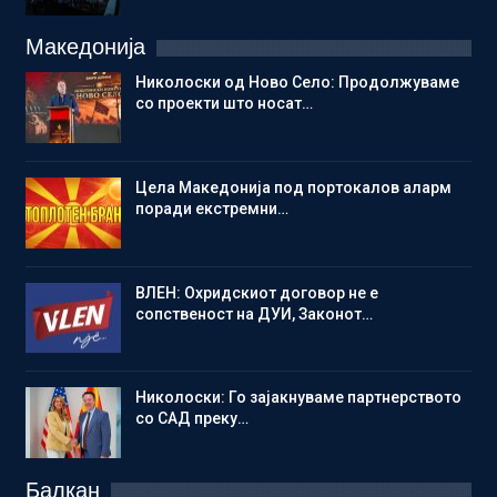
Македонија
Николоски од Ново Село: Продолжуваме
со проекти што носат…
Цела Македонија под портокалов аларм
поради екстремни…
ВЛЕН: Охридскиот договор не е
сопственост на ДУИ, Законот…
Николоски: Го зајакнуваме партнерството
со САД преку…
Балкан