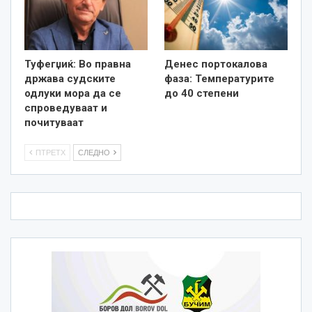
Туфегџиќ: Во правна
Денес портокалова
држава судските
фаза: Температурите
одлуки мора да се
до 40 степени
спроведуваат и
почитуваат
ПТРЕТХ
СЛЕДНО