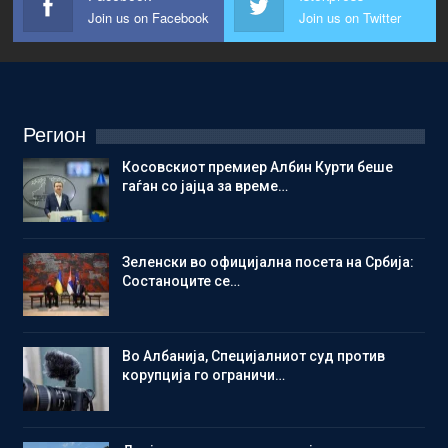
Join us on Facebook
Join us on Twitter
Регион
Косовскиот премиер Албин Курти беше
гаѓан со јајца за време…
Зеленски во официјална посета на Србија:
Состаноците се…
Во Албанија, Специјалниот суд против
корупција го ограничи…