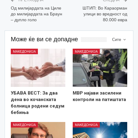
Од милијардата на Циле
ШТИП: Во Караорман
до милијардата на Браун
улици во вредност од
– дупло голо
80.000 евра
Може ќе ви се допадне
Сите
МАКЕДОНИЈА
МАКЕДОНИЈА
УБАВА ВЕСТ: За два
МВР најави засилени
дена во кочанската
контроли на патиштата
болница родени седум
бебиња
МАКЕДОНИЈА
МАКЕДОНИЈА