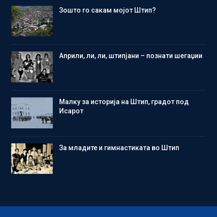
Зошто го сакам мојот Штип?
Aприли, ли, ли, штипјани – познати шегаџии
Малку за историја на Штип, градот под
Исарот
Зa младите и гимнастиката во Штип