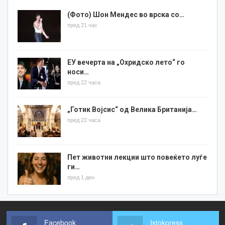
(Фото) Шон Мендес во врска со…
пред 21 час
ЕУ вечерта на „Охридско лето“ го
носи…
пред 22 часа
„Готик Војсис“ од Велика Британија…
пред 22 часа
Пет животни лекции што повеќето луѓе
ги…
пред 1 ден
Facebook
Istokpress