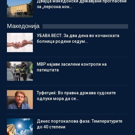
Двајца македонски државјани прогласени
за „персона нон…
Македонија
УБАВА ВЕСТ: За два дена во кочанската
болница родени седум…
МВР најави засилени контроли на
патиштата
Туфегџиќ: Во правна држава судските
одлуки мора да се…
Денес портокалова фаза: Температурите
до 40 степени