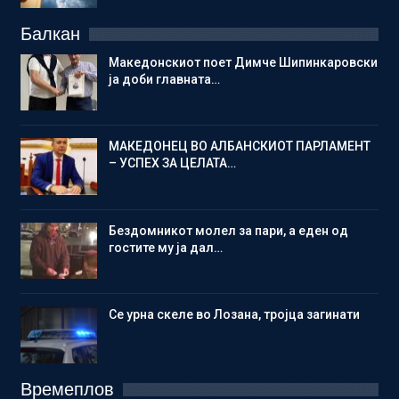
Балкан
Македонскиот поет Димче Шипинкаровски
ја доби главната…
МАКЕДОНЕЦ ВО АЛБАНСКИОТ ПАРЛАМЕНТ
– УСПЕХ ЗА ЦЕЛАТА…
Бездомникот молел за пари, а еден од
гостите му ја дал…
Се урна скеле во Лозана, тројца загинати
Времеплов