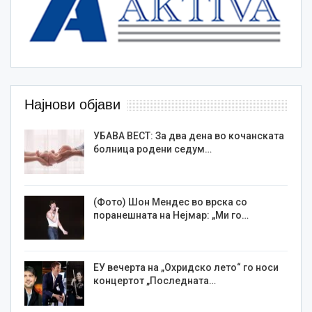
Најнови објави
УБАВА ВЕСТ: За два дена во кочанската
болница родени седум…
(Фото) Шон Мендес во врска со
поранешната на Нејмар: „Ми го…
ЕУ вечерта на „Охридско лето“ го носи
концертот „Последната…