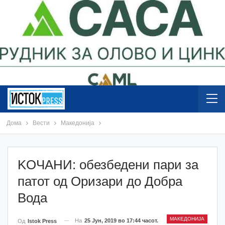
Дома
Вести
Македонија
KOЧАНИ: обезбедени пари за
патот од Оризари до Добра
Вода
МАКЕДОНИЈА
На
25 Јун, 2019 во 17:44 часот.
Од
Istok Press