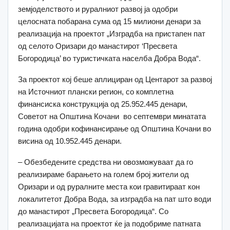
земјоделството и руралниот развој ја одобри
целосната побарана сума од 15 милиони денари за
реализација на проектот „Изградба на пристапен пат
од селото Оризари до манастирот ‘Пресвета
Богородица’ во туристичката населба Добра Вода“.
За проектот кој беше аплициран од Центарот за развој
на Источниот плански регион, со комплетна
финансиска конструкција од 25.952.445 денари,
Советот на Општина Кочани во септември минатата
година одобри кофинансирање од Општина Кочани во
висина од 10.952.445 денари.
– Обезбедените средства ни овозможуваат да го
реализираме барањето на голем број жители од
Оризари и од руралните места кои гравитираат кон
локалитетот Добра Вода, за изградба на пат што води
до манастирот „Пресвета Богородица“. Со
реализацијата на проектот ќе ja подобриме патната