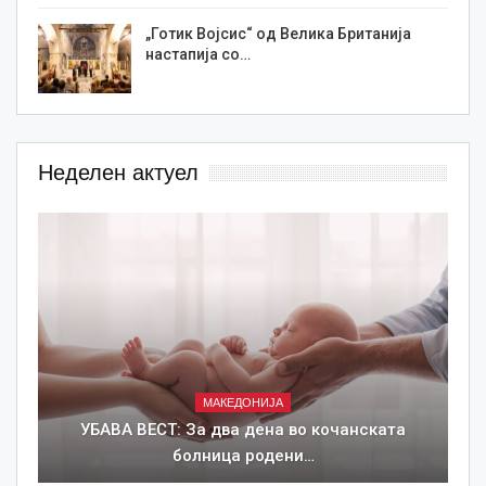
„Готик Војсис“ од Велика Британија
настапија со…
Неделен актуел
МАКЕДОНИЈА
УБАВА ВЕСТ: За два дена во кочанската
болница родени…