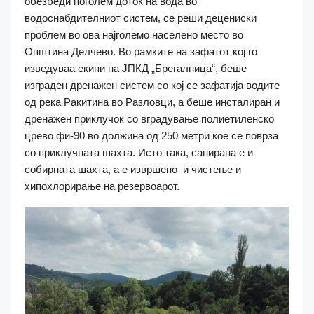
обезбеди поголем доток на вода во
водоснабдителниот систем, се реши децениски
проблем во ова најголемо населено место во
Општина Делчево. Во рамките на зафатот кој го
изведуваа екипи на ЈПКД „Брегалница“, беше
изграден дренажен систем со кој се зафатија водите
од река Ракитина во Разловци, а беше инсталиран и
дренажен приклучок со вградување полиетиленско
црево фи-90 во должина од 250 метри кое се поврза
со приклучната шахта. Исто така, санирана е и
собирната шахта, а е извршено и чистење и
хипохлорирање на резервоарот.