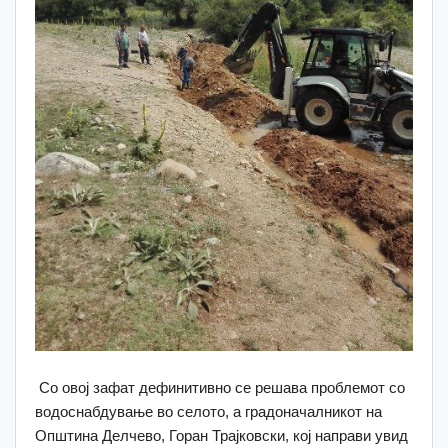
Со овој зафат дефинитивно се решава проблемот со
водоснабдување во селото, а градоначалникот на
Општина Делчево, Горан Трајковски, кој направи увид