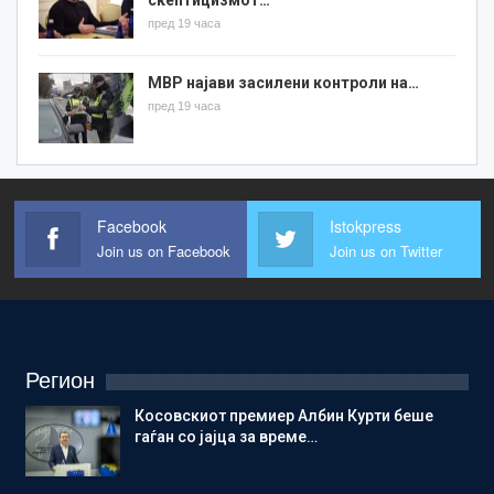
пред 19 часа
МВР најави засилени контроли на…
пред 19 часа
Facebook
Istokpress
Join us on Facebook
Join us on Twitter
Регион
Косовскиот премиер Албин Курти беше
гаѓан со јајца за време…