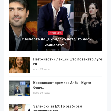
КУЛТУРА
ЕУ вечерта на „Охридско лето“ го носи
концертот…
Пет животни лекции што повеќето луѓе
ги…
пред 13 часа
Косовскиот премиер Албин Курти
беше…
пред 19 часа
Зеленски за ЕУ: Го разбирам
скептицизмот…