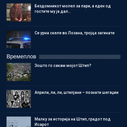
Бездомникот молел за пари, а еден од
гостите му ја дал…
Се урна скеле во Лозана, тројца загинати
Времеплов
Зошто го сакам мојот Штип?
Aприли, ли, ли, штипјани – познати шегаџии
Малку за историја на Штип, градот под
Исарот