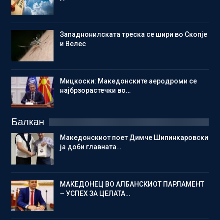
Западнонилската треска се шири во Скопје
и Велес
Мицкоски: Македонските аеродроми се
најбрзорастечки во…
Балкан
Македонскиот поет Димче Шипинкаровски
ја доби главната…
МАКЕДОНЕЦ ВО АЛБАНСКИОТ ПАРЛАМЕНТ
– УСПЕХ ЗА ЦЕЛАТА…