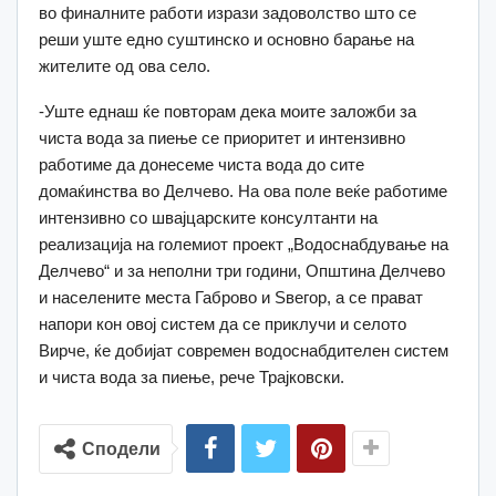
во финалните работи изрази задоволство што се
реши уште едно суштинско и основно барање на
жителите од ова село.
-Уште еднаш ќе повторам дека моите заложби за
чиста вода за пиење се приоритет и интензивно
работиме да донесеме чиста вода до сите
домаќинства во Делчево. На ова поле веќе работиме
интензивно со швајцарските консултанти на
реализација на големиот проект „Водоснабдување на
Делчево“ и за неполни три години, Општина Делчево
и населените места Габрово и Ѕвегор, а се прават
напори кон овој систем да се приклучи и селото
Вирче, ќе добијат современ водоснабдителен систем
и чиста вода за пиење, рече Трајковски.
Сподели