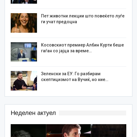
Пет животни лекции што повеќето луѓе
ги учат предоцна
Косовскиот премиер Албин Курти беше
гаѓан со јајца за време…
Зеленски за ЕУ: Го разбирам
скептицизмот на Вучиќ, но ние…
Неделен актуел