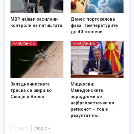
МВР најави засилени
Денес портокалова
контроли на патиштата
фаза: Температурите
до 40 степени
МАКЕДОНИЈА
МАКЕДОНИЈА
Западнонилската
Мицкоски:
треска се шири во
Македонските
Скопје и Велес
аеродроми се
најбрзорастечки во
регионот – тоа е
резултат на…
ПТРЕТХ
СЛЕДНО