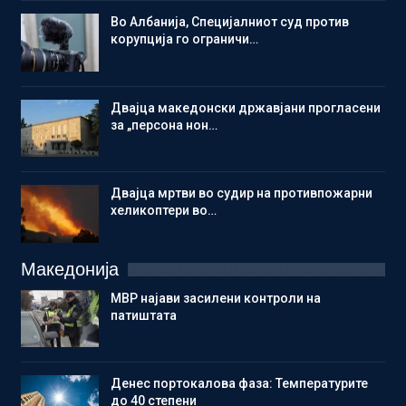
Во Албанија, Специјалниот суд против
корупција го ограничи…
Двајца македонски државјани прогласени
за „персона нон…
Двајца мртви во судир на противпожарни
хеликоптери во…
Македонија
МВР најави засилени контроли на
патиштата
Денес портокалова фаза: Температурите
до 40 степени