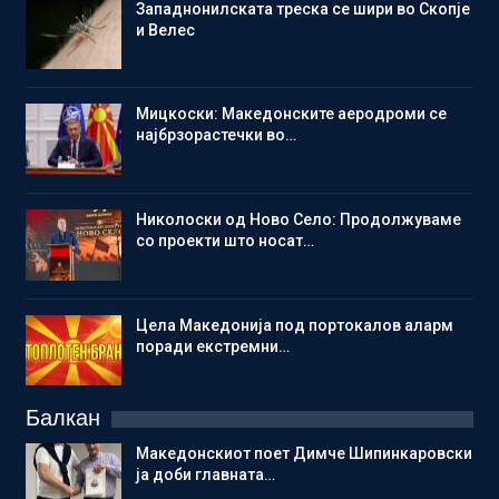
Западнонилската треска се шири во Скопје
и Велес
Мицкоски: Македонските аеродроми се
најбрзорастечки во…
Николоски од Ново Село: Продолжуваме
со проекти што носат…
Цела Македонија под портокалов аларм
поради екстремни…
Балкан
Македонскиот поет Димче Шипинкаровски
ја доби главната…