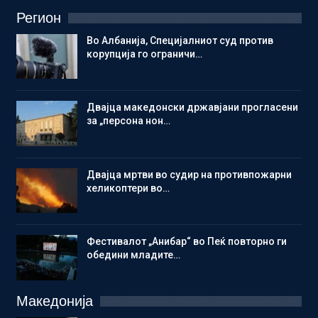
Регион
Во Албанија, Специјалниот суд против
корупција го ограничи…
Двајца македонски државјани прогласени
за „персона нон…
Двајца мртви во судир на противпожарни
хеликоптери во…
Фестивалот „Анибар“ во Пеќ повторно ги
обедини младите…
Македонија