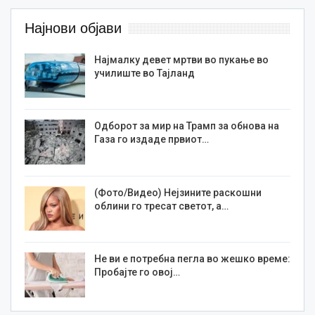
Најнови објави
Најмалку девет мртви во пукање во
училиште во Тајланд
Одборот за мир на Трамп за обнова на
Газа го издаде првиот…
(Фото/Видео) Нејзините раскошни
облини го тресат светот, а…
Не ви е потребна пегла во жешко време:
Пробајте го овој…