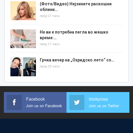
(Фото/Видео) Нејзините раскошни
облини…
пред 17 часа
Не ви е потребна пегла во жешко
време:…
пред 17 часа
Грчка вечер на „Охридско лето“ со…
пред 19 часа
Facebook
Istokpress
Join us on Facebook
Join us on Twitter