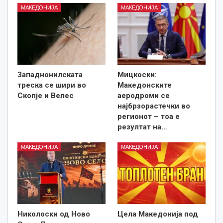
МАКЕДОНИЈА
МАКЕДОНИЈА
Западнонилската
Мицкоски:
треска се шири во
Македонските
Скопје и Велес
аеродроми се
најбрзорастечки во
регионот – тоа е
резултат на…
МАКЕДОНИЈА
МАКЕДОНИЈА
Николоски од Ново
Цела Македонија под