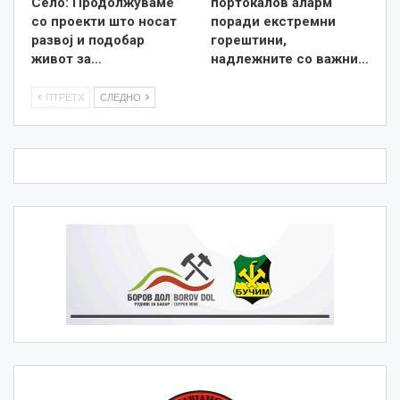
Село: Продолжуваме
портокалов аларм
со проекти што носат
поради екстремни
развој и подобар
горештини,
живот за…
надлежните со важни…
ПТРЕТХ
СЛЕДНО