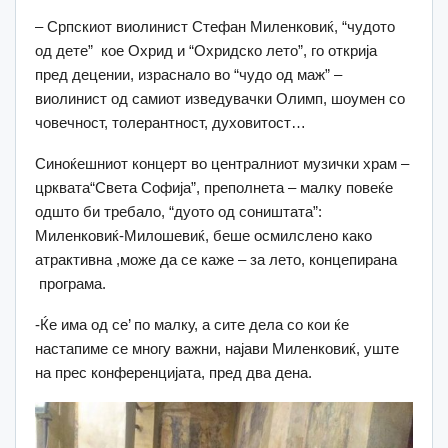
– Српскиот виолинист Стефан Миленковиќ, “чудото
од дете” кое Охрид и “Охридско лето”, го открија
пред децении, израснало во “чудо од маж” –
виолинист од самиот изведувачки Олимп, шоумен со
човечност, толерантност, духовитост…
Синоќешниот концерт во централниот музички храм –
црквата“Света Софија”, преполнета – малку повеќе
одшто би требало, “дуото од соништата”:
Миленковиќ-Милошевиќ, беше осмилслено како
атрактивна ,може да се каже – за лето, концепирана
програма.
-Ќе има од се’ по малку, а сите дела со кои ќе
настапиме се многу важни, најави Миленковиќ, уште
на прес конференцијата, пред два дена.