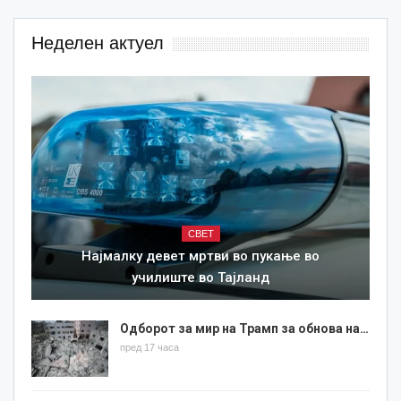
Неделен актуел
СВЕТ
Најмалку девет мртви во пукање во
училиште во Тајланд
Одборот за мир на Трамп за обнова на…
пред 17 часа