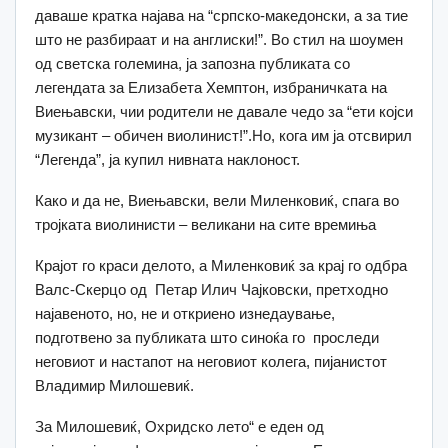
даваше кратка најава на “српско-македонски, а за тие
што не разбираат и на англиски!”. Во стил на шоумен
од светска големина, ја запозна публиката со
легендата за Елизабета Хемптон, избраничката на
Виењавски, чии родители не давале чедо за “ети којси
музикант – обичен виолинист!”.Но, кога им ја отсвирил
“Легенда”, ја купил нивната наклоност.
Како и да не, Виењавски, вели Миленковиќ, спага во
тројката виолинисти – великани на сите времиња
Крајот го краси делото, а Миленковиќ за крај го одбра
Валс-Скерцо од Петар Илич Чајковски, претходно
најавеното, но, не и откриено изнедаување,
подготвено за публиката што синоќа го проследи
неговиот и настапот на неговиот колега, пијанистот
Владимир Милошевиќ.
За Милошевиќ, Охридско лето“ е еден од