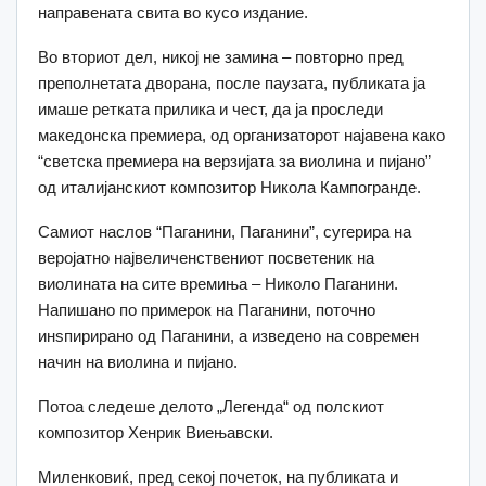
направената свита во кусо издание.
Во вториот дел, никој не замина – повторно пред
преполнетата дворана, после паузата, публиката ја
имаше ретката прилика и чест, да ја проследи
македонска премиера, од организаторот најавена како
“светска премиера на верзијата за виолина и пијано”
од италијанскиот композитор Никола Кампогранде.
Самиот наслов “Паганини, Паганини”, сугерира на
веројатно највеличенствениот посветеник на
виолината на сите времиња – Николо Паганини.
Напишано по примерок на Паганини, поточно
инsпирирано од Паганини, а изведено на современ
начин на виолина и пијано.
Потоа следеше делото „Легенда“ од полскиот
композитор Хенрик Виењавски.
Миленковиќ, пред секој почеток, на публиката и