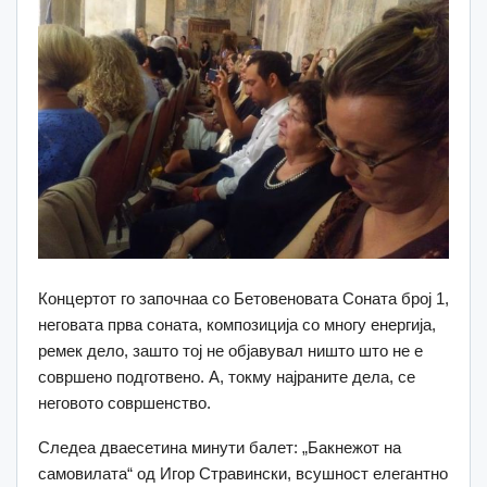
Концертот го започнаа со Бетовеновата Соната број 1,
неговата прва соната, композиција со многу енергија,
ремек дело, зашто тој не објавувал ништо што не е
совршено подготвено. А, токму најраните дела, се
неговото совршенство.
Следеа дваесетина минути балет: „Бакнежот на
самовилата“ од Игор Стравински, всушност елегантно