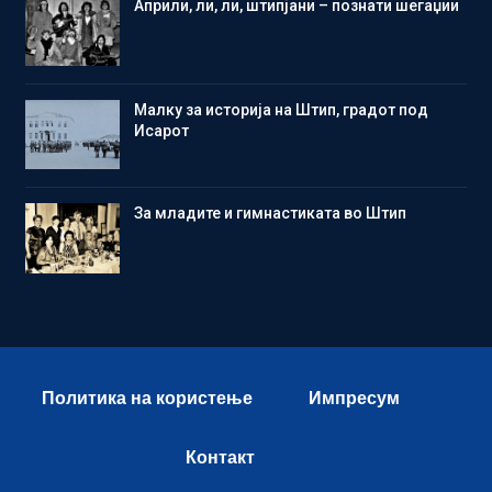
Aприли, ли, ли, штипјани – познати шегаџии
Малку за историја на Штип, градот под
Исарот
Зa младите и гимнастиката во Штип
Политика на користење
Импресум
Контакт