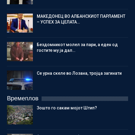
МАКЕДОНЕЦ ВО АЛБАНСКИОТ ПАРЛАМЕНТ
– УСПЕХ ЗА ЦЕЛАТА…
Бездомникот молел за пари, а еден од
гостите му ја дал…
Се урна скеле во Лозана, тројца загинати
Времеплов
Зошто го сакам мојот Штип?