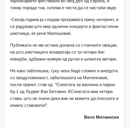
најзначајните фестивали во овој дел од Европа, и
токму поради тоа, голема е честа да се настапи овде.
-Секоја година ја следам програмата преку интернет, и
се радувам што има одлични концерти и фантастични
уметници, ќе рече Милошевиќ.
Публиката не им остана должна со стоечките овации,
на што уметниците возвратија со тр-четири бис
изведби, одбрани нумери од руски и шпански автори.
Не како забелешка, туку нека биде спомен и анегдота
со продуховенаост, забелешката на Миленковиќ,
после првиот став од “Сонатата за виолина и пијано
бр.1 од Лудвиг Ван Бетовен: ЌСонатата има четири
става, што не значи дека вие не можете да плескате и
измегу ставовите!”.
Веле Митаноски