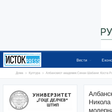
Вести
Екон
Дома
Култура
Албанскиот академик Синан Шабани: Коста Ра
Албанс
Никола 
модерна