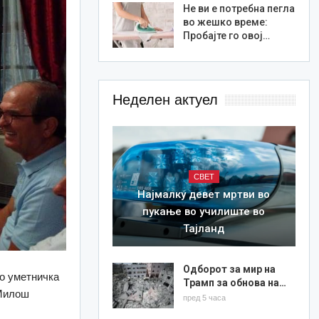
Не ви е потребна пегла
во жешко време:
Пробајте го овој…
Неделен актуел
СВЕТ
Најмалку девет мртви во
пукање во училиште во
Тајланд
Одборот за мир на
о уметничка
Трамп за обнова на…
 Милош
пред 5 часа