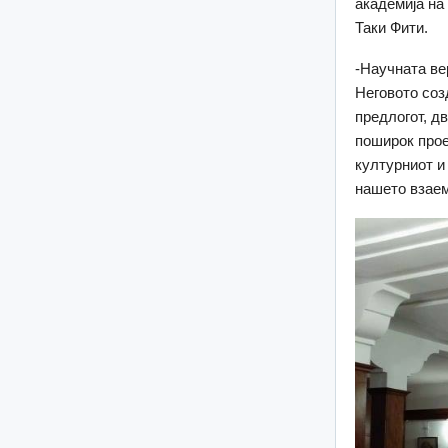
академија на
Таки Фити.
-Научната ве
Неговото соз
предлогот, д
поширок прое
културниот и
нашето взаем