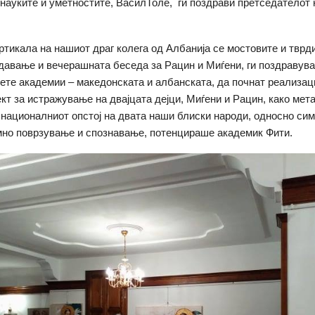
 науките и уметностите, ВасилТоле, ги поздрави претседателот
ртикала на нашиот драг колега од Албанија се мостовите и тврд
давање и вечерашната беседа за Рацин и Миѓени, ги поздравува
вете академии – македонската и албанската, да почнат реализац
кт за истражување на двајцата дејци, Миѓени и Рацин, како мет
 националниот опстој на двата наши блиски народи, односно си
но поврзување и спознавање, потенцираше академик Фити.