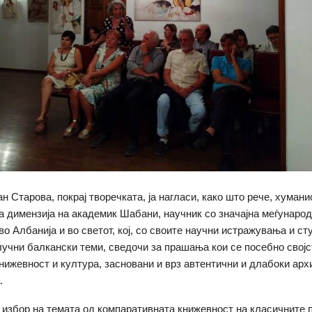
н Старова, покрај творечката, ја нагласи, како што рече, хумани
 димензија на академик Шабани, научник со значајна меѓунаро
во Албанија и во светот, кој, со своите научни истражувања и ст
лучни балкански теми, сведочи за прашања кои се посебно својс
нижевност и култура, засновани и врз автентични и длабоки арх
.
избор на темата од компаративната книжевност на класичните 