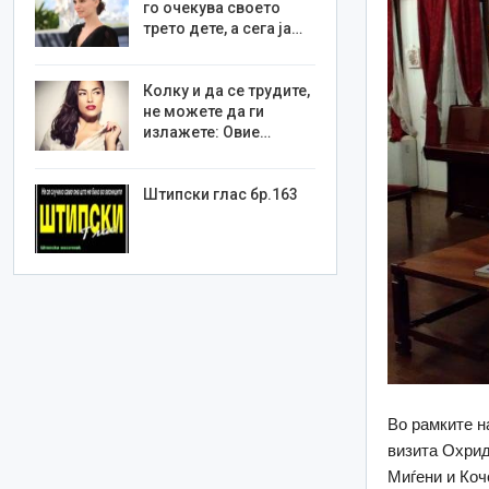
го очекува своето
трето дете, а сега ја…
Колку и да се трудите,
не можете да ги
излажете: Овие…
Штипски глас бр.163
Во рамките н
визита Охрид
Миѓени и Коч