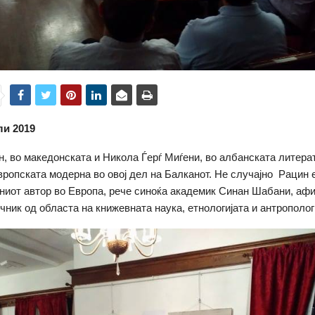
ли 2019
н, во македонската и Никола Ѓерѓ Миѓени, во албанската литерат
вропската модерна во овој дел на Балканот. Не случајно Рацин 
ниот автор во Европа, рече синоќа академик Синан Шабани, а
чник од областа на книжевната наука, етнологијата и антрополог