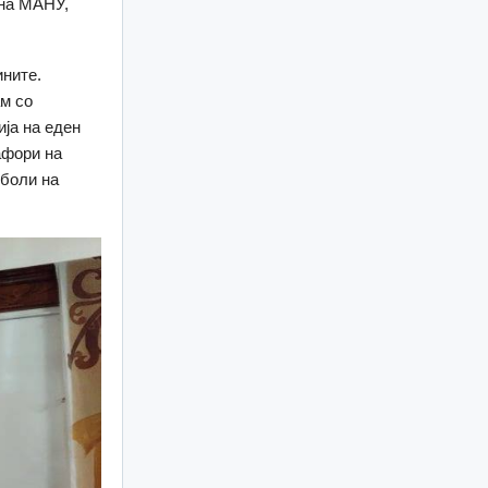
 на МАНУ,
ините.
м со
ија на еден
афори на
мболи на