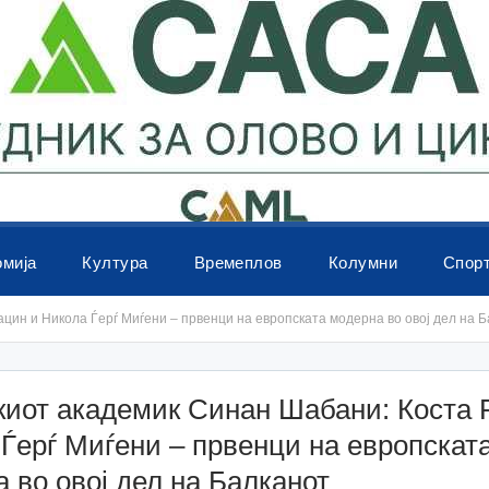
омија
Култура
Времеплов
Колумни
Спор
цин и Никола Ѓерѓ Миѓени – првенци на европската модерна во овој дел на 
киот академик Синан Шабани: Коста 
Ѓерѓ Миѓени – првенци на европскат
 во овој дел на Балканот