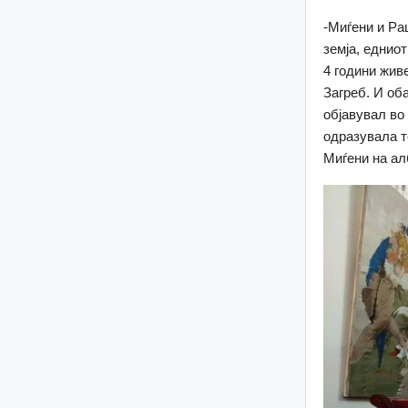
-Миѓени и Ра
земја, едниот
4 години жив
Загреб. И об
објавувал во 
одразувала т
Миѓени на ал