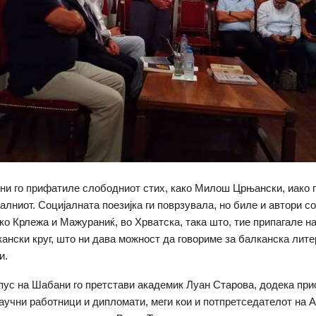
ни го прифатиле слободниот стих, како Милош Црњански, иако 
алниот. Социјалната поезијка ги поврзувала, но биле и автори с
ако Крлежа и Мажураниќ, во Хрватска, така што, тие припагале н
ански круг, што ни дава можност да говориме за балканска лите
и.
пус на Шабани го претстави академик Луан Старова, додека при
аучни работници и дипломати, меги кои и потпретседателот на 