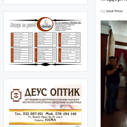
Од
Istok Press