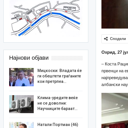
Сподели
Охрид, 27 ју
Најнови објави
– Коста Раци
првенци на е
Мицкоски: Владата ќе
ги обештети граѓаните
најпреведува
кои претрпеа…
албански нау
Клима-уредите веќе
не се доволни:
Научниците бараат…
Натали Портман (46)