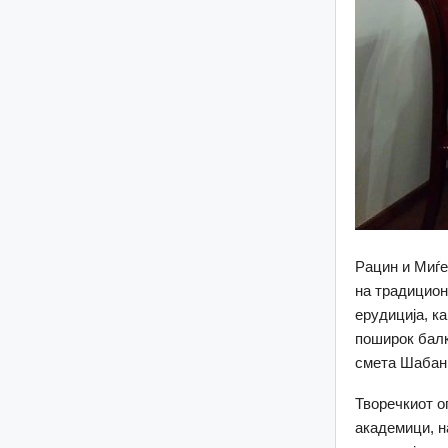
Рацин и Миѓе
на традицион
ерудиција, к
поширок балк
смета Шабан
Творечкиот о
академици, н