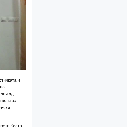
стичката и
дна
удии од
твени за
ивски
поети Коста