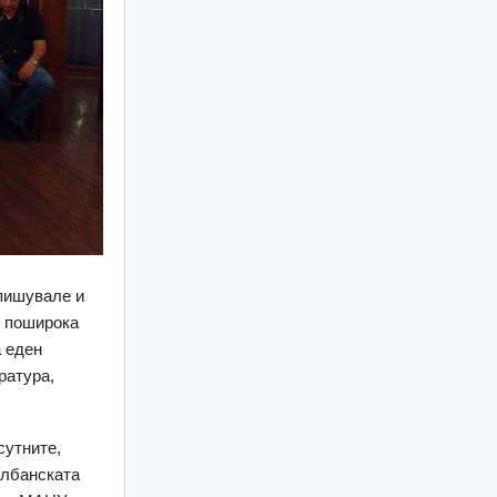
пишувале и
о поширока
а еден
ратура,
сутните,
Албанската