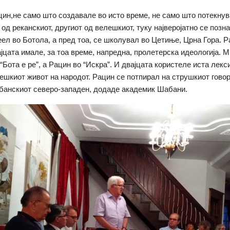
цин,не само што создавале во исто време, не само што потекнув
 од реканскиот, другиот од велешкиот, туку најверојатно се позн
еел во Ботола, а пред тоа, се школувал во Цетиње, Црна Гора. Ра
ајцата имале, за тоа време, напредна, пролетерска идеологија. М
“Бота е ре”, а Рацин во “Искра”. И двајцата користеле иста лексик
ешкиот живот на народот. Рацин се потпирал на струшкиот говор
банскиот северо-западен, додаде академик Шабани.