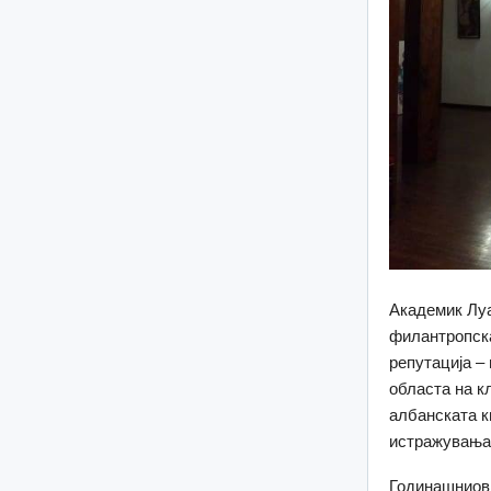
Академик Луа
филантропска
репутација – 
областа на к
албанската к
истражувања
Годинашниов 