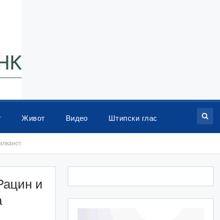
т
Живот
Видео
Штипски глас
Балканот
Рацин и
а