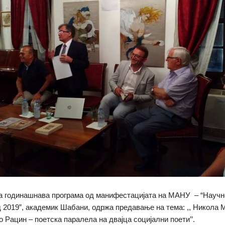
а годинашнава програма од манифестацијата на МАНУ – “Научн
 2019”, академик Шабани, одржа предавање на тема: ,, Никола
о Рацин – поетска паралела на двајца социјални поети’’.