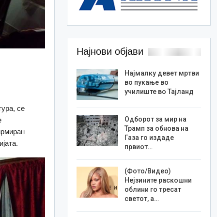
Најнови објави
Најмалку девет мртви
во пукање во
училиште во Тајланд
ура, се
Одборот за мир на
е
Трамп за обнова на
фирмиран
Газа го издаде
ијата.
првиот…
(Фото/Видео)
Нејзините раскошни
облини го тресат
светот, а…