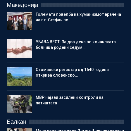
Македонија
Големата повелба на хуманизмот врачена
на г.г. Стефан по…
УБАВА ВЕСТ: За два дена во кочанската
болница родени седум…
Отомански регистар од 1640 година
открива словенско…
МВР најави засилени контроли на
патиштата
Балкан
Македонскиот поет Димче Шипинкаровски