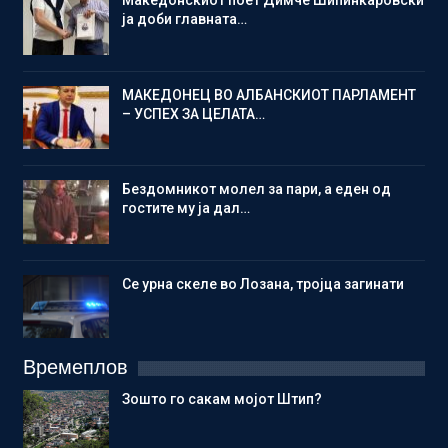
ја доби главната…
МАКЕДОНЕЦ ВО АЛБАНСКИОТ ПАРЛАМЕНТ
– УСПЕХ ЗА ЦЕЛАТА…
Бездомникот молел за пари, а еден од
гостите му ја дал…
Се урна скеле во Лозана, тројца загинати
Времеплов
Зошто го сакам мојот Штип?