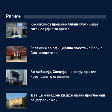
Регион
Косовскиот премиер Албин Курти беше
гаѓан со јајца за време…
Зеленски во официјална посета на Србија:
Состаноците се…
Во Албанија, Специјалниот суд против
корупција го ограничи…
Двајца македонски државјани прогласени
за „персона нон…