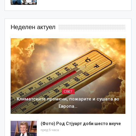
Неделен актуел
СВЕТ
Климатските промени, пожарите и сушата во
Европа…
(Фото) Род Стјуарт доби шесто внуче
пред 5 часа