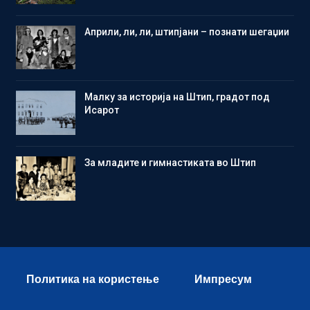
Aприли, ли, ли, штипјани – познати шегаџии
Малку за историја на Штип, градот под
Исарот
Зa младите и гимнастиката во Штип
Политика на користење
Импресум