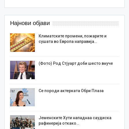
Најнови објави
Климатските промени, пожарите и
сушата во Европа направија…
(Фото) Род Стјуарт доби шесто внуче
Се породи актерката Обри Плаза
Јеменските Хути нападнаа саудиска
рафинерија откако…