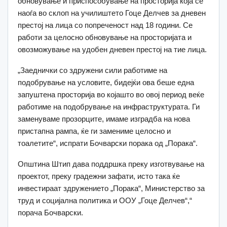
обновување и приспособување на просторија која се
наоѓа во склоп на училиштето Гоце Делчев за дневен
престој на лица со попреченост над 18 години. Се
работи за целосно обновување на просторијата и
овозможување на удобен дневен престој на тие лица.
„Заеднички со здружени сили работиме на
подобрување на условите, бидејќи ова беше една
запуштена просторија во којашто во овој период веќе
работиме на подобрување на инфраструктурата. Ги
заменуваме прозорците, имаме изградба на нова
пристапна рампа, ќе ги замениме целосно и
тоалетите“, испрати Бочварски порака од „Порака“.
Општина Штип дава поддршка преку изготвување на
проектот, преку градежни зафати, исто така ќе
инвестираат здружението „Порака“, Министерство за
труд и социјална политика и ООУ „Гоце Делчев“,“
порача Бочварски.