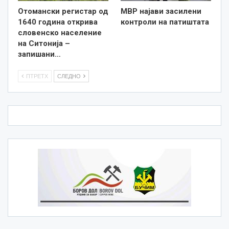
Отомански регистар од
МВР најави засилени
1640 година открива
контроли на патиштата
словенско население
на Ситонија –
запишани…
ПТРЕТХ
СЛЕДНО