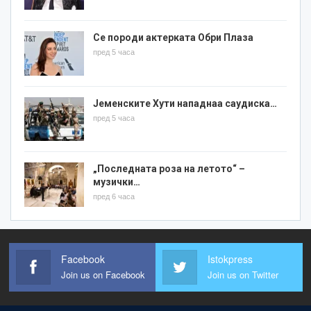
Се породи актерката Обри Плаза
пред 5 часа
Јеменските Хути нападнаа саудиска…
пред 5 часа
„Последната роза на летото“ –
музички…
пред 6 часа
Facebook
Istokpress
Join us on Facebook
Join us on Twitter