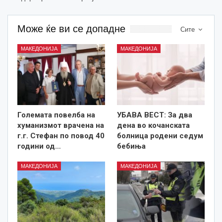
Може ќе ви се допадне
Сите
МАКЕДОНИЈА
МАКЕДОНИЈА
Големата повелба на
УБАВА ВЕСТ: За два
хуманизмот врачена на
дена во кочанската
г.г. Стефан по повод 40
болница родени седум
години од…
бебиња
МАКЕДОНИЈА
МАКЕДОНИЈА