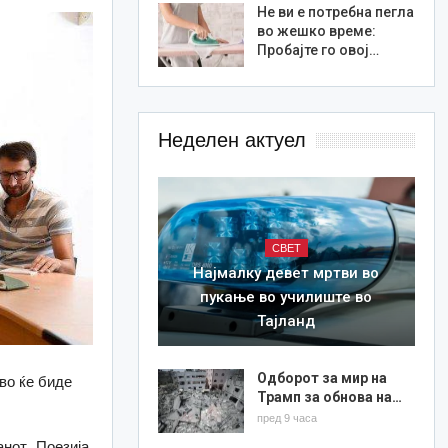
Не ви е потребна пегла
во жешко време:
Пробајте го овој…
Неделен актуел
СВЕТ
Најмалку девет мртви во
пукање во училиште во
Тајланд
Одборот за мир на
во ќе биде
Трамп за обнова на…
пред 9 часа
анот „Поезија