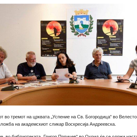
от во тремот на црквата „Успение на Св. Богородица“ во Велесто
зложба на академскиот сликар Воскресија Андреевска.
е, во библиотеката „Григор Прличев“ во Охрид ќе се одржи наст