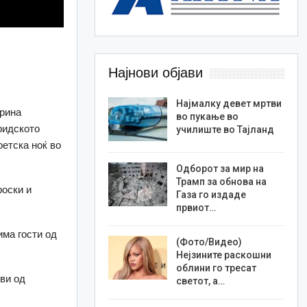
Најнови објави
Најмалку девет мртви
арина
во пукање во
ридското
училиште во Тајланд
оетска ноќ во
Одборот за мир на
Трамп за обнова на
роски и
Газа го издаде
првиот…
има гости од
(Фото/Видео)
Нејзините раскошни
облини го тресат
ви од
светот, а…