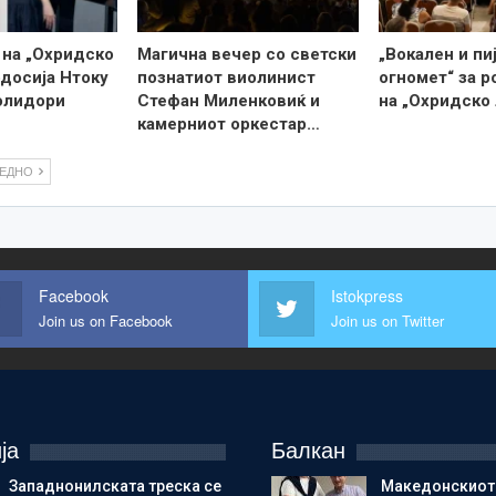
 на „Охридско
Магична вечер со светски
„Вокален и пи
одосија Нтоку
познатиот виолинист
огномет“ за 
олидори
Стефан Миленковиќ и
на „Охридско 
камерниот оркестар…
ЛЕДНО
Facebook
Istokpress
Join us on Facebook
Join us on Twitter
ја
Балкан
Западнонилската треска се
Македонскиот