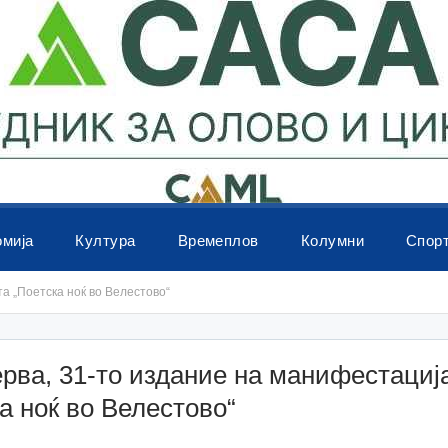
омија
Култура
Времеплов
Колумни
Спор
а „Поетска ноќ во Велестово“
рва, 31-то издание на манифестациј
а ноќ во Велестово“