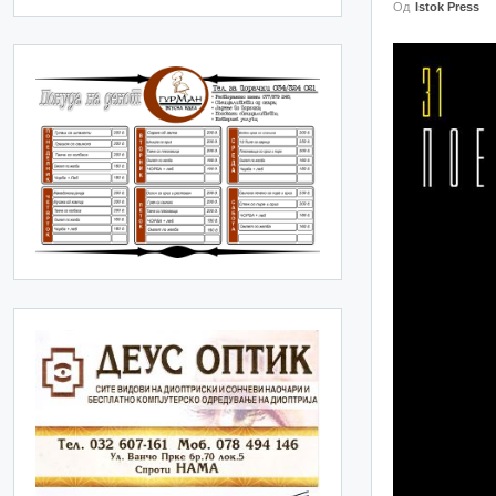
Од
Istok Press