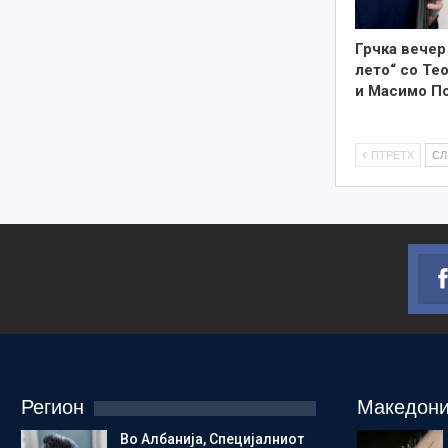
Грчка вечер
лето“ со Те
и Масимо П
ПТРЕТХ
С
Регион
Македони
Во Албанија, Специјалниот