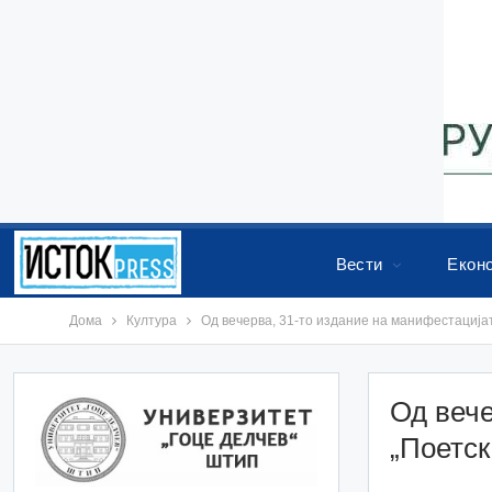
Вести
Екон
Дома
Култура
Од вечерва, 31-то издание на манифестацијат
Од вече
„Поетск