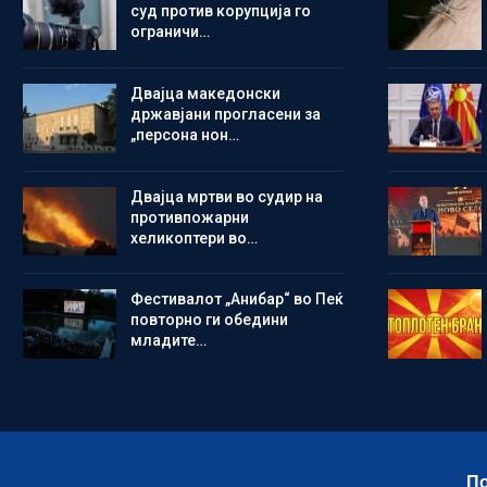
суд против корупција го
ограничи…
Двајца македонски
државјани прогласени за
„персона нон…
Двајца мртви во судир на
противпожарни
хеликоптери во…
Фестивалот „Анибар“ во Пеќ
повторно ги обедини
младите…
По