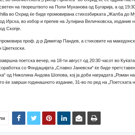
светен на творештвото на Поли Муканова од Бугарија, а од 19:30
hilla во Охрид ќе биде промовирана стихозбирката „Жалба до М
д Ирска, во избор и препев на Јулијана Величковска, издание 
од Скопје.
а промовира проф. д-р Димитар Пандев, а стиховите на македонски
н Цветкоски.
завршна поетска вечер, на 18-ти август од 20:30 часот во Куќата
соработка со Фондацијата „Славко Јаневски“ ќе биде претставе
ка“ од Николина Андова Шопова, кој ја доби наградата „Роман на
што ќе заврши годинашното издание, 31-во по ред на „Поетската н
ли