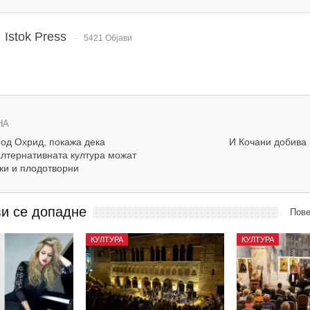
Istok Press
5421 Објави
НА
 од Охрид, покажа дека
И Кочани добива 
алтернативната култура можат
ки и плодотворни
ви се допадне
Пове
КУЛТУРА
КУЛТУРА