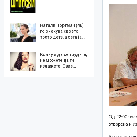
Натали Портман (46)
го очекува своето
трето дете, а сега ја…
Колку и да се трудите,
не можете да ги
излажете: Овие…
Од 22:00 час
отворена и и
Утре напладн