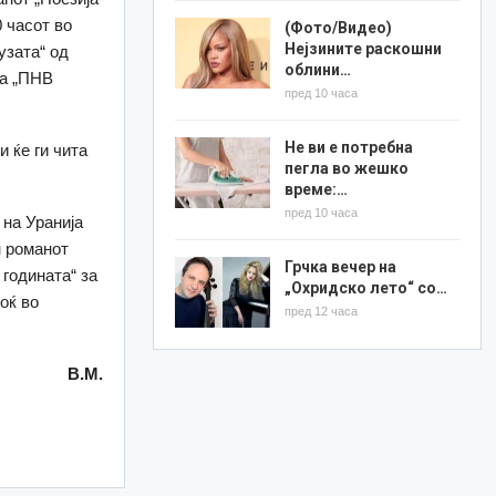
 часот во
(Фото/Видео)
Нејзините раскошни
узата“ од
облини…
на „ПНВ
пред 10 часа
Не ви е потребна
 ќе ги чита
пегла во жешко
време:…
пред 10 часа
 на Уранија
н романот
Грчка вечер на
 годината“ за
„Охридско лето“ со…
оќ во
пред 12 часа
В.М.