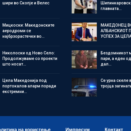
шири во Скопје и Велес
Шипинкаровски
главната…
Мицкоски: Македонските
МАКЕДОНЕЦ В
аеродроми се
АЛБАНСКИОТ 
најбрзорастечки во…
УСПЕХ ЗА ЦЕЛ
Николоски од Ново Село:
Бездомникот 
Продолжуваме со проекти
пари, а еден од
што носат…
дал…
Цела Македонија под
Се урна скеле 
портокалов аларм поради
тројца загинат
екстремни…
литика на користење
Импресум
Контакт