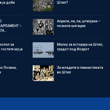
 ја доби
Штип?
О
Aприли, ли, ли, штипјани –
ПАРЛАМЕНТ –
познати шегаџии
АТА…
молел за
Малку за историја на Штип,
 гостите му ја
градот под Исарот
во Лозана,
Зa младите и гимнастиката
и
во Штип