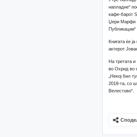
напладне“ по
кафе-барот S
Џери Марфи о
Публикации“ 
Книгата ќе ј
актерот Јова
На третата и 
во Охрид во 
„Некој бил ту
2018-та, со 
Велестово“.
Споде