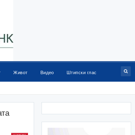
т
Живот
Видео
Штипски глас
ата