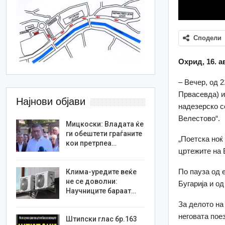
Сподели
Охрид, 16. а
– Вечер, од 2
Првасевда) и
Најнови објави
надезерско с
Велестово“.
Мицкоски: Владата ќе
ги обештети граѓаните
„Поетска ноќ
кои претрпеа…
цртежите на 
По пауза од 
Клима-уредите веќе
не се доволни:
Бугарија и од
Научниците бараат…
За делото на
неговата пое
Штипски глас бр.163