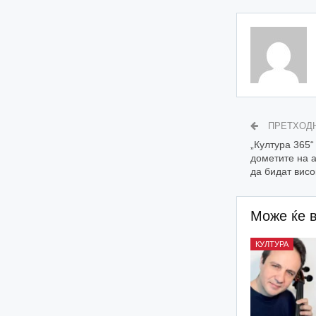
ПРЕТХОД
„Култура 365“
дометите на 
да бидат висо
Може ќе 
КУЛТУРА