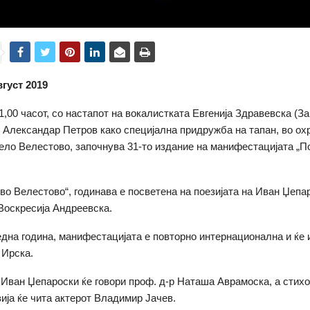
вгуст 2019
1,00 часот, со настапот на вокалистката Евгенија Здравевска (З
 Александар Петров како специјална придружба на тапан, во ох
ело Велестово, започнува 31-то издание на манифестацијата „П
 во Велестово“, годинава е посветена на поезијата на Иван Џепа
Воскресија Андреевска.
една година, манифестацијата е повторно интернационална и ќе 
 Ирска.
 Иван Џепароски ќе говори проф. д-р Наташа Аврамоска, а стихо
зија ќе чита актерот Владимир Јачев.