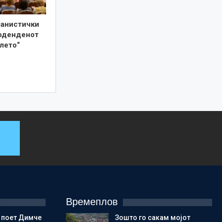
јанистички
роденденот
лето“
Времеплов
 поет Димче
Зошто го сакам мојот