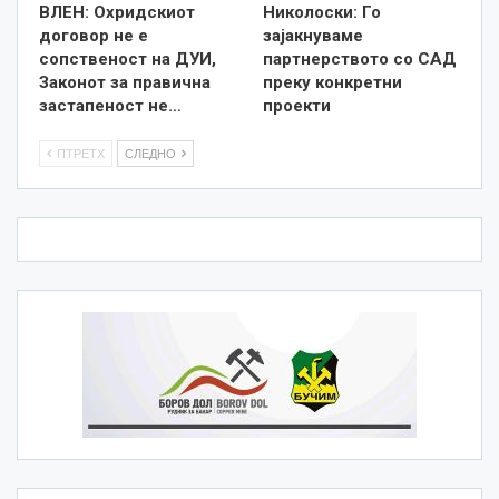
ВЛЕН: Охридскиот
Николоски: Го
договор не е
зајакнуваме
сопственост на ДУИ,
партнерството со САД
Законот за правична
преку конкретни
застапеност не…
проекти
ПТРЕТХ
СЛЕДНО