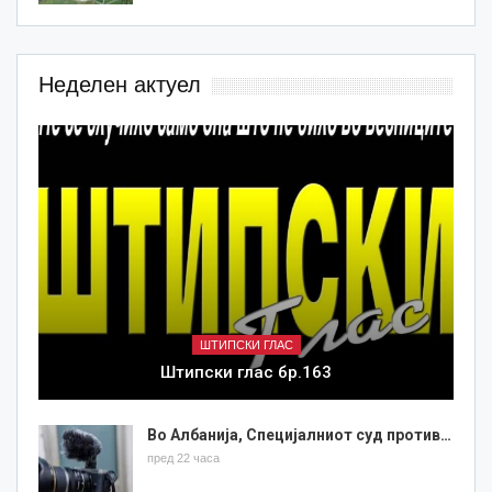
Неделен актуел
ШТИПСКИ ГЛАС
Штипски глас бр.163
Во Албанија, Специјалниот суд против…
пред 22 часа