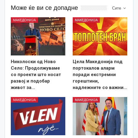
Може ќе ви се допадне
Сите
МАКЕДОНИЈА
МАКЕДОНИЈА
Николоски од Ново
Цела Македонија под
Село: Продолжуваме
портокалов аларм
со проекти што носат
поради екстремни
развој и подобар
горештини,
живот за…
надлежните со важни…
МАКЕДОНИЈА
МАКЕДОНИЈА