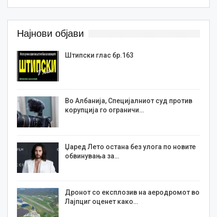
Најнови објави
Штипски глас бр.163
Во Албанија, Специјалниот суд против
корупција го ограничи…
Џаред Лето остана без улога по новите
обвинувања за…
Дронот со експлозив на аеродромот во
Лајпциг оценет како…