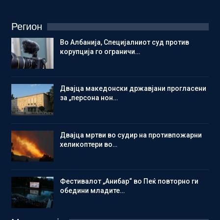
Регион
Во Албанија, Специјалниот суд против
корупција го ограничи…
Двајца македонски државјани прогласени
за „персона нон…
Двајца мртви во судир на противпожарни
хеликоптери во…
Фестивалот „Анибар“ во Пеќ повторно ги
обедини младите…