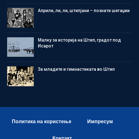
Aприли, ли, ли, штипјани – познати шегаџии
Малку за историја на Штип, градот под
Исарот
Зa младите и гимнастиката во Штип
Политика на користење
Импресум
Контакт