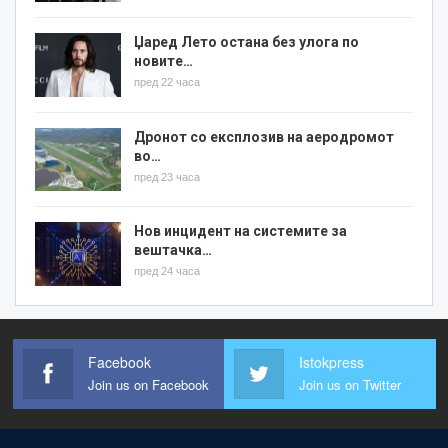
Џаред Лето остана без улога по
новите…
пред 22 часа
Дронот со експлозив на аеродромот
во…
пред 23 часа
Нов инцидент на системите за
вештачка…
пред 24 часа
Facebook
Istokpress
Join us on Facebook
Join us on Twitter