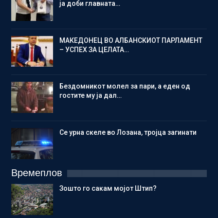
ја доби главната…
МАКЕДОНЕЦ ВО АЛБАНСКИОТ ПАРЛАМЕНТ
– УСПЕХ ЗА ЦЕЛАТА…
Бездомникот молел за пари, а еден од
гостите му ја дал…
Се урна скеле во Лозана, тројца загинати
Времеплов
Зошто го сакам мојот Штип?