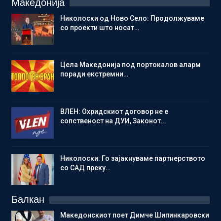
Македонија
Николоски од Ново Село: Продолжуваме
со проекти што носат…
Цела Македонија под портокалов аларм
поради екстремни…
ВЛЕН: Охридскиот договор не е
сопственост на ДУИ, Законот…
Николоски: Го зајакнуваме партнерството
со САД преку…
Балкан
Македонскиот поет Димче Шипинкаровски