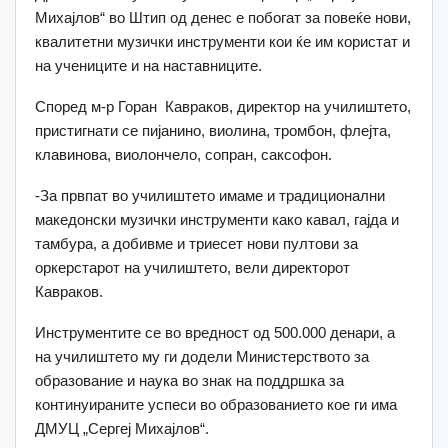
Михајлов“ во Штип од денес е побогат за повеќе нови,
квалитетни музички инструменти кои ќе им користат и
на учениците и на наставниците.
Според м-р Горан Кавраков, директор на училиштето,
пристигнати се пијанино, виолина, тромбон, флејта,
клавинова, виолончело, сопран, саксофон.
-За првпат во училиштето имаме и традиционални
македонски музички инструменти како кавал, гајда и
тамбура, а добивме и триесет нови пултови за
оркерстарот на училиштето, вели директорот
Кавраков.
Инструментите се во вредност од 500.000 денари, а
на училиштето му ги додели Министерството за
образование и наука во знак на поддршка за
континуираните успеси во образованието кое ги има
ДМУЦ „Сергеј Михајлов“.