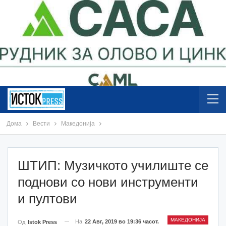
Дома
Вести
Македонија
ШТИП: Музичкото училиште се
поднови со нови инструменти
и пултови
МАКЕДОНИЈА
На
22 Авг, 2019 во 19:36 часот.
Од
Istok Press