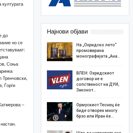
а културата
Најнови објави
е до
вание но се
На „Охридско лето“
етставуваат:
промовирана
монографијата „Ана…
дана
нов, Соња
аринка
ВЛЕН: Охридскиот
п Тренчовски,
договор не е
сопственост на ДУИ,
, Ѓорѓи
Законот…
Катмерова –
Ормускиот Теснец ќе
биде отворен многу
брзо или Иран ќе…
 настан.
Што да направите ако