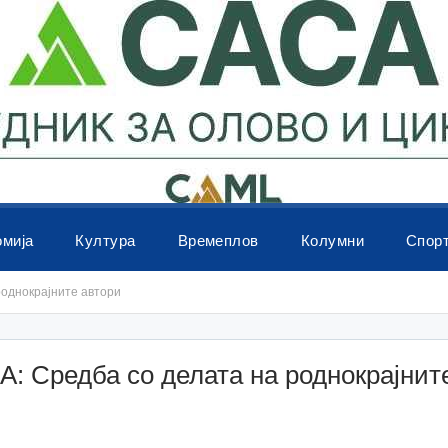
омија
Култура
Времеплов
Колумни
Спор
однокрајните автори
: Средба со делата на роднокрајнит