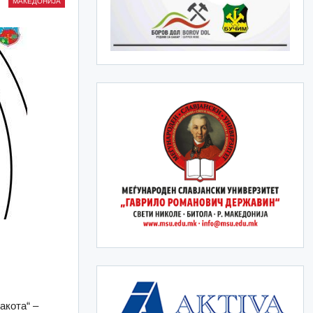
МАКЕДОНИЈА
акота“ –