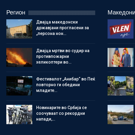
Регион
Македони
Двајца македонски
државјани прогласени за
„персона нон…
Двајца мртви во судир на
противпожарни
хеликоптери во…
Фестивалот „Анибар“ во Пеќ
повторно ги обедини
младите…
Новинарите во Србија се
соочуваат со рекордни
напади,…