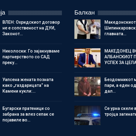
ја
Балкан
ВЛЕН: Охридскиот договор
Македонскиот
не е сопственост на ДУИ,
Шипинкаровски
Законот…
главната…
Николоски: Го зајакнуваме
МАКЕДОНЕЦ В
партнерството со САД
АЛБАНСКИОТ 
преку…
УСПЕХ ЗА ЦЕЛ
Уапсена жената позната
Бездомникот 
како „газдарицата“ на
пари, а еден од
Камени кукли:…
дал…
Бугарски пратеници со
Се урна скеле 
забрана за влез сепак се
тројца загинат
појавиле во…