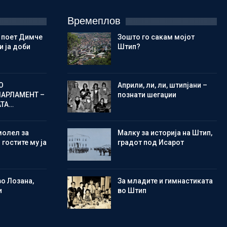
Времеплов
 поет Димче
Зошто го сакам мојот
 ја доби
Штип?
О
Aприли, ли, ли, штипјани –
ПАРЛАМЕНТ –
познати шегаџии
АТА…
молел за
Малку за историја на Штип,
 гостите му ја
градот под Исарот
во Лозана,
Зa младите и гимнастиката
и
во Штип