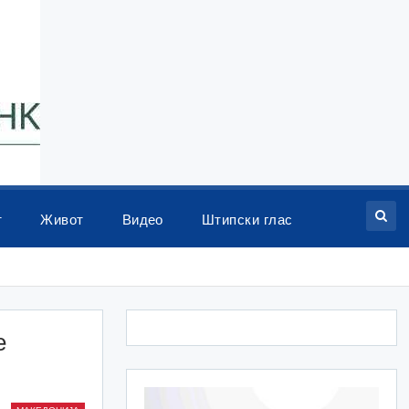
т
Живот
Видео
Штипски глас
е