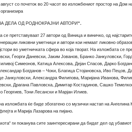
 август со почеток во 20 часот во изложбениот простор на Дом н
 организира
НА ДЕЛА ОД РОДНОКРАЈНИ АВТОРИ
“.
 се претставуваат 27 автори од Виница и виничко, од најстарит
енерации ликовни уметници и автори кои немаат ликовно образо
јстори во уметничката сфера во која творат. На изложбата се пр
вски, Ѓеорги Даневски, Јаким Јованов, Бранко Јанкуловски, Гор
иливој Симеонов, Катица Алексова, Дејан Спасов, Дарко Богда
лександар Богданов – Чоки, Благица Стојановска, Иво Пецов, Д
це Јанкуловски, Александра Филипова, Маријана Иванова, Фили
вски, Драгана Павловска, Димитар Костадинов, Сашко Темелков
чо Георгиев, Тони Лесански и Марјан Илиев.
а изложбата ќе биде збогатено со музички настап на Ангелина 
флејта и Марија Лазарова на пијано.
акота“ ги поканува сите заинтересирани да бидат дел од убавиот