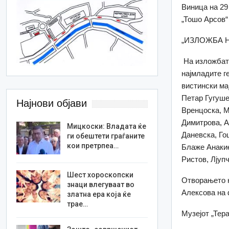
Виница на 29
„Тошо Арсов“
„ИЗЛОЖБА 
На изложбата
најмладите г
вистински ма
Петар Гугуше
Најнови објави
Вренцоска, М
Димитрова, А
Мицкоски: Владата ќе
Даневска, Го
ги обештети граѓаните
кои претрпеа…
Блаже Анакие
Ристов, Лјуп
Шест хороскопски
Отворањето н
знаци влегуваат во
Алексова на 
златна ера која ќе
трае…
Музејот „Тер