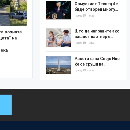
Ормускиот Теснец ќе
биде отворен многу…
пред 19 часа
Што да направите ако
та позната
вашиот партнер е…
цата“ на
пред 19 часа
дека
Ракетата на Спејс Икс
ќе се сруши на…
пред 19 часа