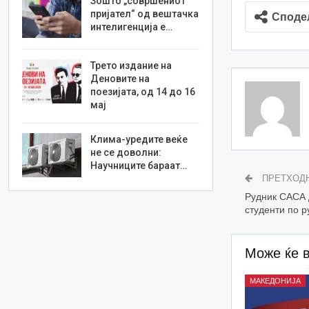
Зошто „совршениот
пријател“ од вештачка
Споде
интелигенција е…
Трето издание на
Деновите на
поезијата, од 14 до 16
мај
Клима-уредите веќе
не се доволни:
Научниците бараат…
ПРЕТХОД
Рудник САСА 
студенти по р
Може ќе 
МАКЕДОНИЈА