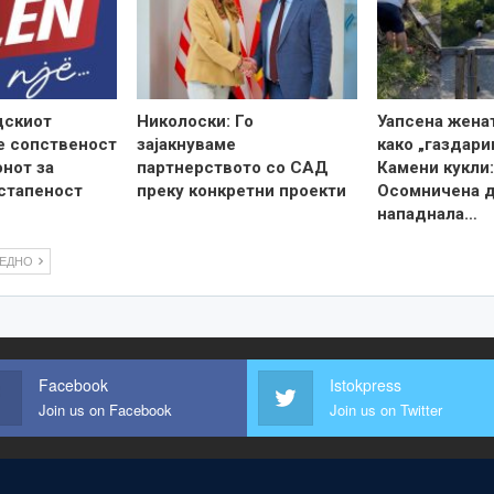
дскиот
Николоски: Го
Уапсена жена
е сопственост
зајакнуваме
како „газдари
онот за
партнерството со САД
Камени кукли:
стапеност
преку конкретни проекти
Осомничена 
нападнала…
ЛЕДНО
Facebook
Istokpress
Join us on Facebook
Join us on Twitter