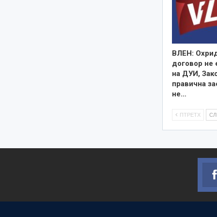
ВЛЕН: Охри
договор не 
на ДУИ, Зак
правична за
не…
ПТРЕТХ
С