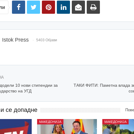
ли
Istok Press
5403 Објави
НА
додели 10 нови стипендии за
ТАКИ ФИТИ: Паметна влада з
ударство на УГД
со
ви се допадне
Пове
МАКЕДОНИЈА
МАКЕДОНИЈА