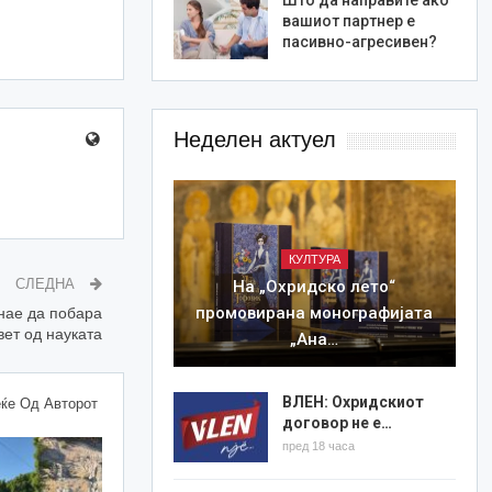
вашиот партнер е
пасивно-агресивен?
Неделен актуел
КУЛТУРА
СЛЕДНА
На „Охридско лето“
промовирана монографијата
нае да побара
вет од науката
„Ана…
ВЛЕН: Охридскиот
ќе Од Авторот
договор не е…
пред 18 часа