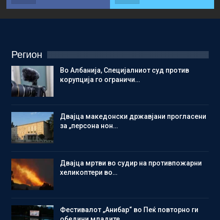
Регион
Во Албанија, Специјалниот суд против
корупција го ограничи…
Двајца македонски државјани прогласени
за „персона нон…
Двајца мртви во судир на противпожарни
хеликоптери во…
Фестивалот „Анибар“ во Пеќ повторно ги
обедини младите…