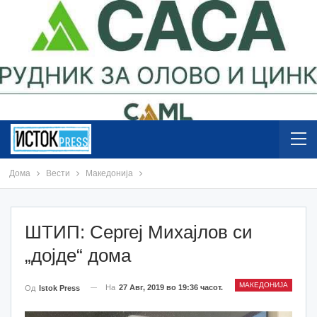
Дома
Вести
Македонија
ШТИП: Сергеј Михајлов си
„дојде“ дома
МАКЕДОНИЈА
На
27 Авг, 2019 во 19:36 часот.
Од
Istok Press