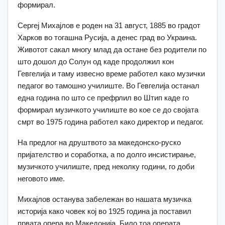
формирал.
Сергеј Михајлов е роден на 31 август, 1885 во градот
Харков во тогашна Русија, а денес град во Украина.
Животот сакал многу млад да остане без родители по
што дошол до Солун од каде продолжил кон
Гевгелија и таму извесно време работел како музички
педагог во тамошно училиште. Во Гевгелија останал
една година по што се префрлил во Штип каде го
формирал музичкото училиште во кое се до својата
смрт во 1975 година работел како директор и педагог.
На предлог на друштвото за македонско-руско
пријателство и соработка, а по долго инсистирање,
музичкото училиште, пред неколку години, го доби
неговото име.
Михајлов останува забележан во нашата музичка
историја како човек кој во 1925 година ја поставил
првата опера во Македонија. Било тоа операта