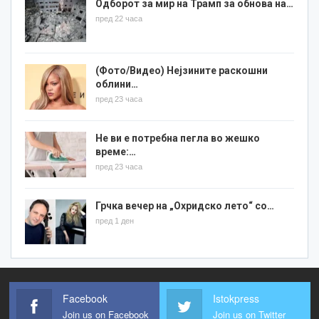
Одборот за мир на Трамп за обнова на…
пред 22 часа
(Фото/Видео) Нејзините раскошни
облини…
пред 23 часа
Не ви е потребна пегла во жешко
време:…
пред 23 часа
Грчка вечер на „Охридско лето“ со…
пред 1 ден
Facebook
Istokpress
Join us on Facebook
Join us on Twitter