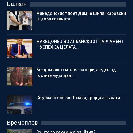
Балкан
Македонскиот поет Димче Шипинкаровски
ја доби главната…
МАКЕДОНЕЦ ВО АЛБАНСКИОТ ПАРЛАМЕНТ
– УСПЕХ ЗА ЦЕЛАТА…
Бездомникот молел за пари, а еден од
гостите му ја дал…
Се урна скеле во Лозана, тројца загинати
Времеплов
Зошто го сакам мојот Штип?