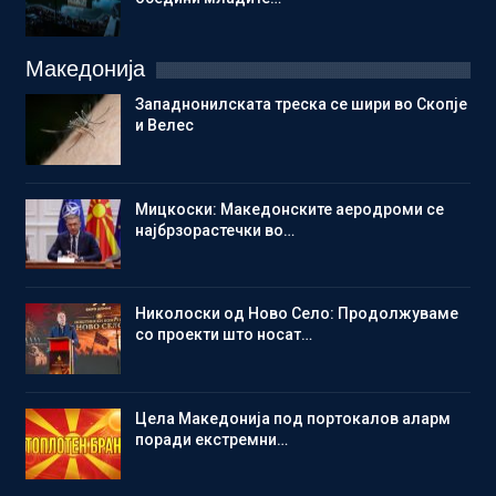
Македонија
Западнонилската треска се шири во Скопје
и Велес
Мицкоски: Македонските аеродроми се
најбрзорастечки во…
Николоски од Ново Село: Продолжуваме
со проекти што носат…
Цела Македонија под портокалов аларм
поради екстремни…