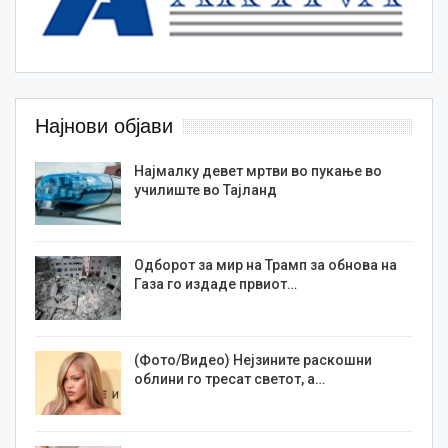
Најнови објави
Најмалку девет мртви во пукање во
училиште во Тајланд
Одборот за мир на Трамп за обнова на
Газа го издаде првиот…
(Фото/Видео) Нејзините раскошни
облини го тресат светот, а…