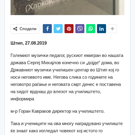
Сподели
Штип, 27.08.2019
Големиот музички педагог, рускиот емигран во нашата
држава Сергеј Михајлов конечно си „дојде“ дома, во
Државниот музички училишен центар во Штип кој го
носи неговвото име. Негова слика со годините на
неговотро раѓање и неговата смрт денес е поставена
на ѕидот врднаш до влезот на училиштето,
информира
м-р Горан Кавраков директор на училиштето.
Така и учениците на ова многу наградувано училиште
ќе знаат како изгледал човекот кој истото го