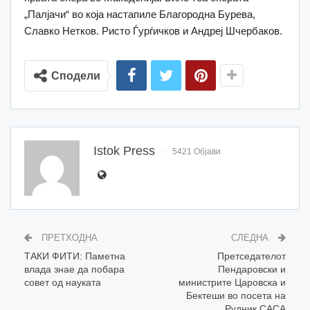
„Палјачи“ во која настапиле Благородна Бурева,
Славко Нетков. Ристо Ѓурѓичков и Андреј Шчербаков.
Сподели
Istok Press
5421 Објави
ПРЕТХОДНА
СЛЕДНА
ТАКИ ФИТИ: Паметна
Претседателот
влада знае да побара
Пендаровски и
совет од науката
министрите Царовска и
Бектеши во посета на
Рудник САСА