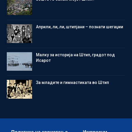
Aприли, ли, ли, штипјани – познати шегаџии
Малку за историја на Штип, градот под
Исарот
Зa младите и гимнастиката во Штип