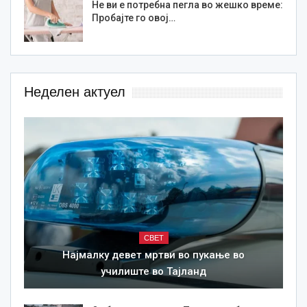
Не ви е потребна пегла во жешко време:
Пробајте го овој…
Неделен актуел
СВЕТ
Најмалку девет мртви во пукање во
училиште во Тајланд