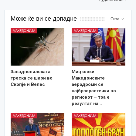
Може ќе ви се допадне
Сите
МАКЕДОНИЈА
МАКЕДОНИЈА
Западнонилската
Мицкоски:
треска се шири во
Македонските
Скопје и Велес
аеродроми се
најбрзорастечки во
регионот – тоа е
резултат на…
МАКЕДОНИЈА
МАКЕДОНИЈА