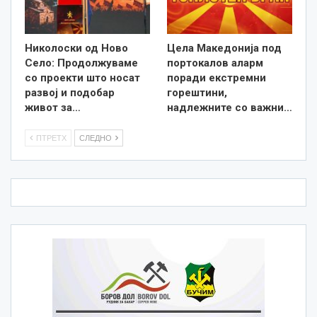
Николоски од Ново
Цела Македонија под
Село: Продолжуваме
портокалов аларм
со проекти што носат
поради екстремни
развој и подобар
горештини,
живот за…
надлежните со важни…
ПТРЕТХ
СЛЕДНО