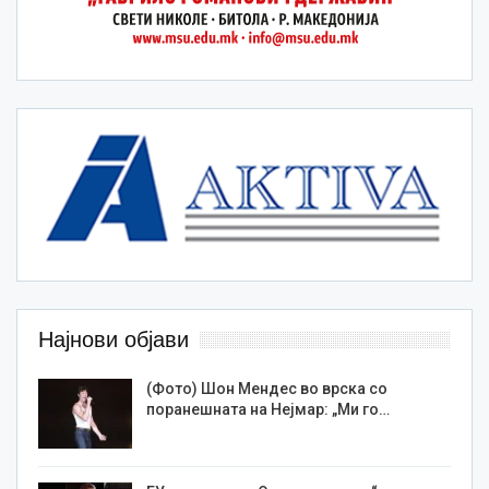
Најнови објави
(Фото) Шон Мендес во врска со
поранешната на Нејмар: „Ми го…