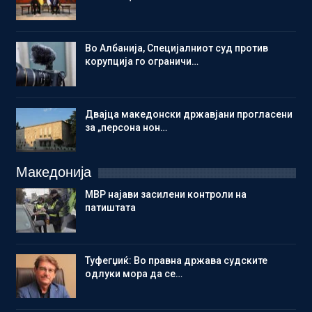
Во Албанија, Специјалниот суд против
корупција го ограничи…
Двајца македонски државјани прогласени
за „персона нон…
Македонија
МВР најави засилени контроли на
патиштата
Туфегџиќ: Во правна држава судските
одлуки мора да се…