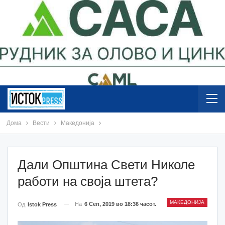
Дома
Вести
Македонија
Дали Општина Свети Николе
работи на своја штета?
МАКЕДОНИЈА
На
6 Сеп, 2019 во 18:36 часот.
Од
Istok Press