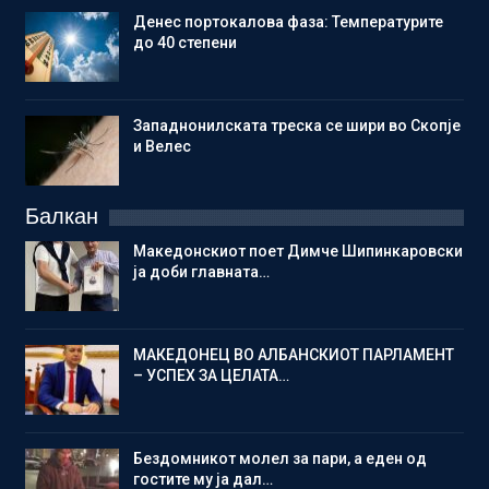
Денес портокалова фаза: Температурите
до 40 степени
Западнонилската треска се шири во Скопје
и Велес
Балкан
Македонскиот поет Димче Шипинкаровски
ја доби главната…
МАКЕДОНЕЦ ВО АЛБАНСКИОТ ПАРЛАМЕНТ
– УСПЕХ ЗА ЦЕЛАТА…
Бездомникот молел за пари, а еден од
гостите му ја дал…