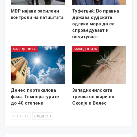
МВР најави засилени
Туфегџиќ: Во правна
контроли на патиштата
држава судските
одлуки мора да се
спроведуваат и
почитуваат
МАКЕДОНИЈА
МАКЕДОНИЈА
Денес портокалова
Западнонилската
фаза: Температурите
треска се шири во
до 40 степени
Скопје и Велес
ПТРЕТХ
СЛЕДНО