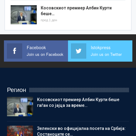
Косовскиот премиер Албин Курти
беше…
пред 1 ден
Facebook
Istokpress
Join us on Facebook
Join us on Twitter
Регион
Косовскиот премиер Албин Курти беше
гаѓан со јајца за време…
Зеленски во официјална посета на Србија:
Состаноците се…