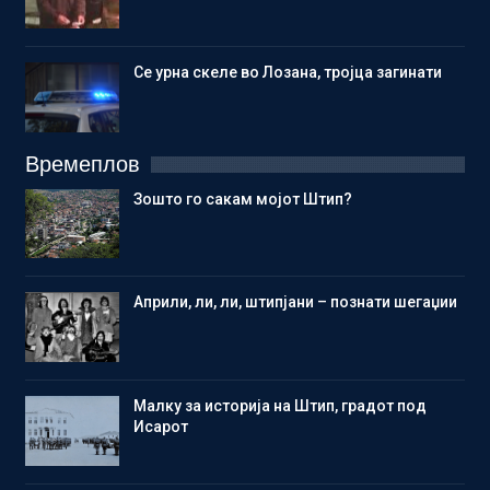
Се урна скеле во Лозана, тројца загинати
Времеплов
Зошто го сакам мојот Штип?
Aприли, ли, ли, штипјани – познати шегаџии
Малку за историја на Штип, градот под
Исарот