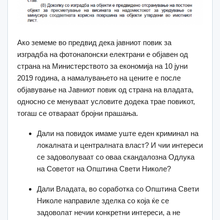
Ако земеме во предвид дека јавниот повик за
изградба на фотонапонски електрани е објавен од
страна на Министерството за економија на 10 јуни
2019 година, а намалувањето на цените е после
објавување на Јавниот повик од страна на владата,
односно се менуваат условите додека трае повикот,
тогаш се отвараат бројни прашања.
Дали на повидок имаме уште еден криминал на
локалната и централната власт? И чии интереси
се задоволуваат со оваа скандалозна Одлука
на Советот на Општина Свети Николе?
Дали Владата, во соработка со Општина Свети
Николе направиле зделка со која ќе се
задоволат нечии конкретни интереси, а не