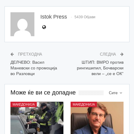
Istok Press
5439 Објави
ПРЕТХОДНА
СЛЕДНА
ДЕЛЧЕВО: Васил
ШТИП: ВМРО против
Маневски со промоција
рингишипил, Бочварски
во Разловци
вели – „се е ОК“
Може ќе ви се допадне
Сите
МАКЕДОНИЈА
МАКЕДОНИЈА