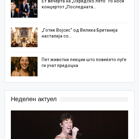
ЕУ вечерта на „Охридско лето“ го носи
концертот „Последната…
„Готик Војсис“ од Велика Британија
настапија со…
Пет животни лекции што повеќето луѓе
ги учат предоцна
Неделен актуел