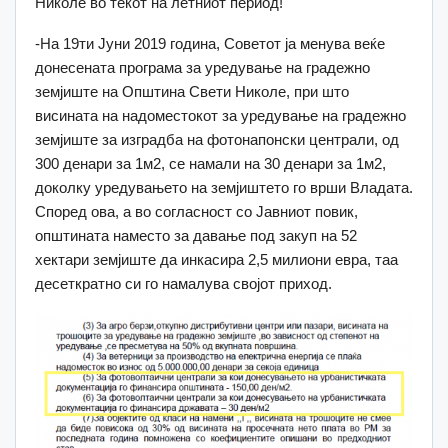
Николе во текот на летниот период!
-На 19ти Јуни 2019 година, Советот ја менува веќе
донесената програма за уредување на градежно
земјиште на Општина Свети Николе, при што
висината на надоместокот за уредување на градежно
земјиште за изградба на фотонапонски централи, од
300 денари за 1м2, се намали на 30 денари за 1м2,
доколку уредувањето на земјиштето го врши Владата.
Според ова, а во согласност со Јавниот повик,
општината наместо за давање под закуп на 52
хектари земјиште да инкасира 2,5 милиони евра, таа
десеткратно си го намалува својот приход.