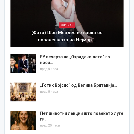
ЖИВОТ
(Фото) Шон Мендес во врска со
поранешната на Нејмар:…
ЕУ вечерта на „Охридско лето“ го
носи…
пред 9 часа
„Готик Војсис“ од Велика Британија…
пред 9 часа
Пет животни лекции што повеќето луѓе
ги…
пред 20 часа