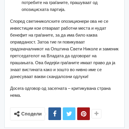
потребите на граѓаните, прашуваат од
опозициската партија.
Според светиниколските опозиционери ова не се
инвестиции кои отвараат работни места и нудат
бенефит на граѓаните, за да има било каква
оправданост. Затоа тие ги повикуваат
градоначалникот на Општина Свети Николе и заменик
претседателот на Владата да одговорат на
прашањата. Ова бидејќи граѓаните имаат право да ја
знаат вистината како и зошто во нивно име се
донесуваат вакви скандалозни одлуки!
Досега одговор од засегната – критикувана страна
нема.
Сподели