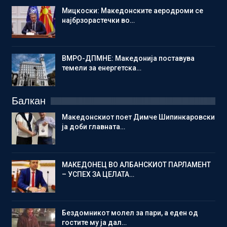
Мицкоски: Македонските аеродроми се
најбрзорастечки во…
ВМРО-ДПМНЕ: Македонија поставува
темели за енергетска…
Балкан
Македонскиот поет Димче Шипинкаровски
ја доби главната…
МАКЕДОНЕЦ ВО АЛБАНСКИОТ ПАРЛАМЕНТ
– УСПЕХ ЗА ЦЕЛАТА…
Бездомникот молел за пари, а еден од
гостите му ја дал…