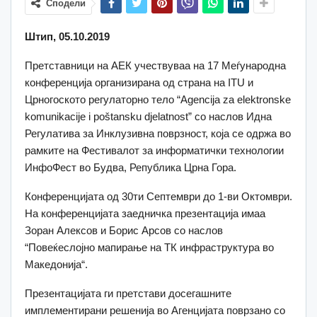
Сподели
Штип, 05.10.2019
Претставници на АЕК учествуваа на 17 Меѓународна
конференција организирана од страна на ITU и
Црногоското регулаторно тело “Agencija za elektronske
komunikacije i poštansku djelatnost” со наслов Идна
Регулатива за Инклузивна поврзност, која се одржa во
рамките на Фестивалот за информатички технологии
ИнфоФест во Будва, Република Црна Гора.
Конференцијата од 30ти Септември до 1-ви Октомври.
На конференцијата заедничка презентација имаа
Зоран Алексов и Борис Арсов со наслов
“Повеќеслојно мапирање на ТК инфраструктура во
Македонија“.
Презентацијата ги претстави досегашните
имплементирани решенија во Агенцијата поврзано со