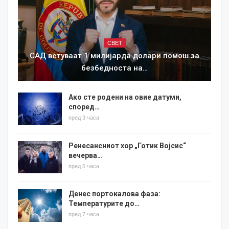
СВЕТ
САД ветуваат 1 милијарда долари помош за
безбедноста на…
Ако сте родени на овие датуми,
според…
пред 3 часа
Ренесансниот хор „Готик Војсис“
вечерва…
пред 5 часа
Денес портокалова фаза:
Температурите до…
пред 7 часа