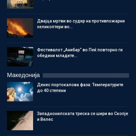
Двајца мртви во судир на противпожарни
хеликоптери во…
Фестивалот „Анибар“ во Пеќ повторно ги
обедини младите…
Македонија
Денес портокалова фаза: Температурите
до 40 степени
Западнонилската треска се шири во Скопје
и Велес