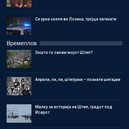
Се урна скеле во Лозана, тројца загинати
Времеплов
Зошто го сакам мојот Штип?
Aприли, ли, ли, штипјани – познати шегаџии
Малку за историја на Штип, градот под
Исарот