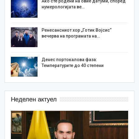
Ако сте родени на овие датуми, според
нумерологијата ве…
Ренесансниот хор „Готик Војсис“
вечерва на програмата на…
Денес портокалова фаза:
Температурите до 40 степени
Неделен актуел