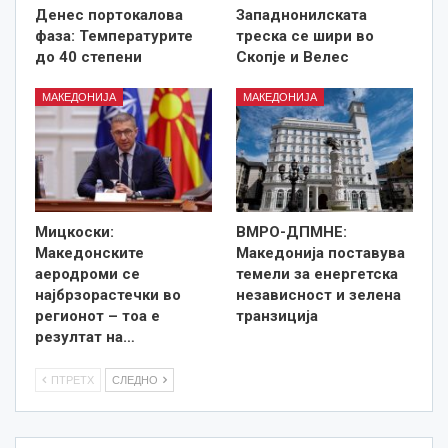
Денес портокалова
Западнонилската
фаза: Температурите
треска се шири во
до 40 степени
Скопје и Велес
МАКЕДОНИЈА
МАКЕДОНИЈА
Мицкоски:
ВМРО-ДПМНЕ:
Македонските
Македонија поставува
аеродроми се
темели за енергетска
најбрзорастечки во
независност и зелена
регионот – тоа е
транзиција
резултат на…
ПТРЕТХ
СЛЕДНО