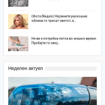
(Фото/Видео) Нејзините раскошни
облини го тресат светот, а…
Не ви е потребна пегла во жешко време:
Пробајте го овој…
Неделен актуел