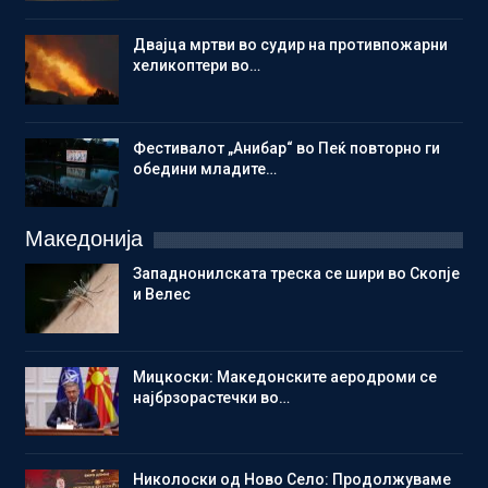
Двајца мртви во судир на противпожарни
хеликоптери во…
Фестивалот „Анибар“ во Пеќ повторно ги
обедини младите…
Македонија
Западнонилската треска се шири во Скопје
и Велес
Мицкоски: Македонските аеродроми се
најбрзорастечки во…
Николоски од Ново Село: Продолжуваме