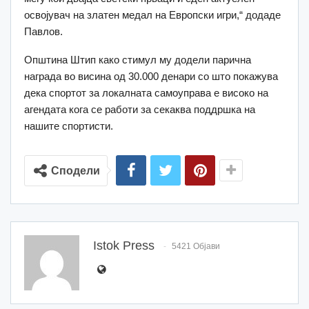
освојувач на златен медал на Европски игри,“ додаде
Павлов.
Општина Штип како стимул му додели парична
награда во висина од 30.000 денари со што покажува
дека спортот за локалната самоуправа е високо на
агендата кога се работи за секаква поддршка на
нашите спортисти.
Сподели
Istok Press
5421 Објави