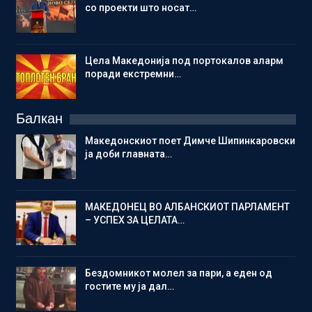
со проекти што носат…
Цела Македонија под портокалов аларм
поради екстремни…
Балкан
Македонскиот поет Димче Шипинкаровски
ја доби главната…
МАКЕДОНЕЦ ВО АЛБАНСКИОТ ПАРЛАМЕНТ
– УСПЕХ ЗА ЦЕЛАТА…
Бездомникот молел за пари, а еден од
гостите му ја дал…