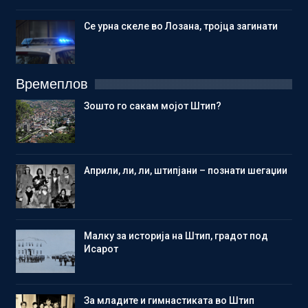
Се урна скеле во Лозана, тројца загинати
Времеплов
Зошто го сакам мојот Штип?
Aприли, ли, ли, штипјани – познати шегаџии
Малку за историја на Штип, градот под
Исарот
Зa младите и гимнастиката во Штип