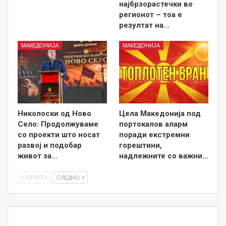
најбрзорастечки во
регионот – тоа е
резултат на…
МАКЕДОНИЈА
МАКЕДОНИЈА
Николоски од Ново
Цела Македонија под
Село: Продолжуваме
портокалов аларм
со проекти што носат
поради екстремни
развој и подобар
горештини,
живот за…
надлежните со важни…
ПТРЕТХ
СЛЕДНО