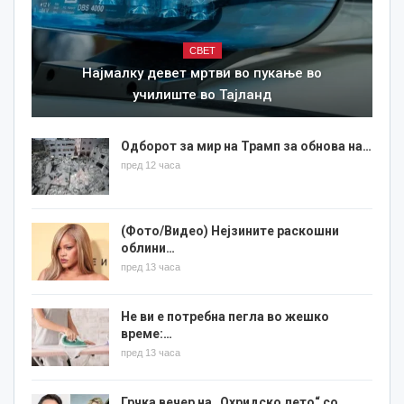
СВЕТ
Најмалку девет мртви во пукање во
училиште во Тајланд
Одборот за мир на Трамп за обнова на…
пред 12 часа
(Фото/Видео) Нејзините раскошни
облини…
пред 13 часа
Не ви е потребна пегла во жешко
време:…
пред 13 часа
Грчка вечер на „Охридско лето“ со…