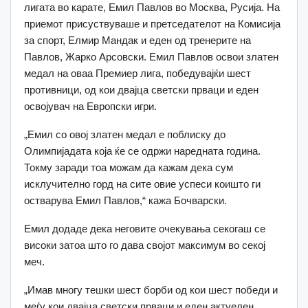
лигата во карате, Емил Павлов во Москва, Русија. На
приемот присуствуваше и претседателот на Комисија
за спорт, Елмир Мандак и еден од тренерите на
Павлов, Жарко Арсовски. Емил Павлов освои златен
медал на оваа Премиер лига, победувајќи шест
противници, од кои двајца светски прваци и еден
освојувач на Европски игри.
„Емил со овој златен медал е поблиску до
Олимпијадата која ќе се одржи наредната година.
Токму заради тоа можам да кажам дека сум
исклучително горд на сите овие успеси коишто ги
остварува Емил Павлов,“ кажа Бочварски.
Емил додаде дека неговите очекувања секогаш се
високи затоа што го дава својот максимум во секој
меч.
„Имав многу тешки шест борби од кои шест победи и
меѓу кои двајца светски прваци и еден актуелен