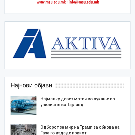
Најнови објави
Најмалку девет мртви во пукање во
училиште во Тајланд
Одборот за мир на Трамп за обнова на
Газа го издаде првиот…