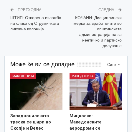
ПРЕТХОДНА
СЛЕДНА
ШТИП: Отворена изложба
КОЧАНИ: Дисциплински
на слики од Струмичката
мерки за вработените во
ликовна колонија
општинската
администрација на за
неетичко и партиско
делување
Може ќе ви се допадне
Сите
МАКЕДОНИЈА
МАКЕДОНИЈА
Западнонилската
Мицкоски:
треска се шири во
Македонските
Скопје и Велес
аеродроми се