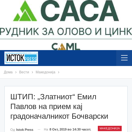
Дома
Вести
Македонија
ШТИП: „Златниот“ Емил
Павлов на прием кај
градоначалникот Бочварски
МАКЕДОНИЈА
На
8 Окт, 2019 во 14:30 часот.
Од
Istok Press