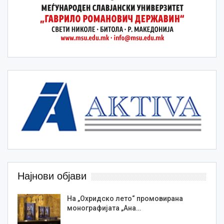
Најнови објави
На „Охридско лето“ промовирана
монографијата „Ана…