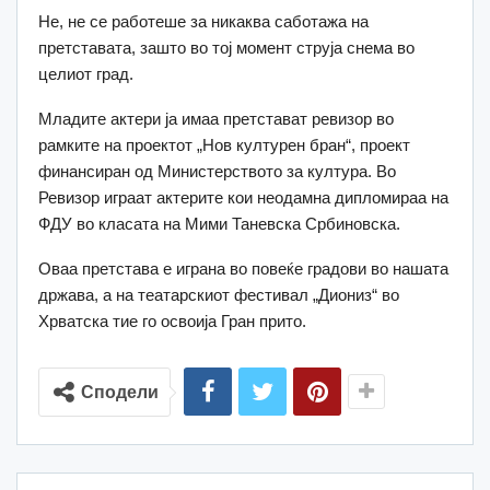
Не, не се работеше за никаква саботажа на
претставата, зашто во тој момент струја снема во
целиот град.
Младите актери ја имаа претстават ревизор во
рамките на проектот „Нов културен бран“, проект
финансиран од Министерството за култура. Во
Ревизор играат актерите кои неодамна дипломираа на
ФДУ во класата на Мими Таневска Србиновска.
Оваа претстава е играна во повеќе градови во нашата
држава, а на театарскиот фестивал „Диониз“ во
Хрватска тие го освоија Гран прито.
Сподели