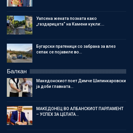
Уапсена жената позната како
„газдарицата“ на Камени кукли:…
Бугарски пратеници со забрана за влез
сепак се појавиле во…
Балкан
Македонскиот поет Димче Шипинкаровски
ја доби главната…
МАКЕДОНЕЦ ВО АЛБАНСКИОТ ПАРЛАМЕНТ
– УСПЕХ ЗА ЦЕЛАТА…