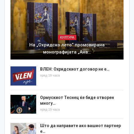
КУЛТУРА
На „Охридско лето“ промовирана
монографијата „Ана…
ВЛЕН: Охридскиот договор не е…
пред 19 часа
Ормускиот Теснец ќе биде отворен
многу…
пред 19 часа
Што да направите ако вашиот партнер
е…