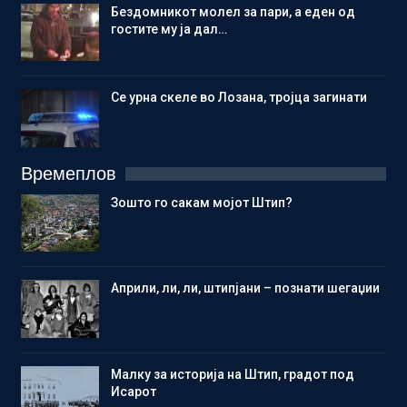
Бездомникот молел за пари, а еден од
гостите му ја дал…
Се урна скеле во Лозана, тројца загинати
Времеплов
Зошто го сакам мојот Штип?
Aприли, ли, ли, штипјани – познати шегаџии
Малку за историја на Штип, градот под
Исарот