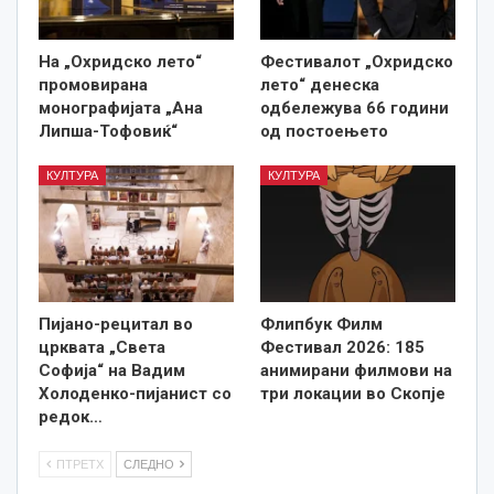
На „Охридско лето“
Фестивалот „Охридско
промовирана
лето“ денеска
монографијата „Ана
одбележува 66 години
Липша-Тофовиќ“
од постоењето
КУЛТУРА
КУЛТУРА
Пијано-рецитал во
Флипбук Филм
црквата „Света
Фестивал 2026: 185
Софија“ на Вадим
анимирани филмови на
Холоденко-пијанист со
три локации во Скопје
редок…
ПТРЕТХ
СЛЕДНО