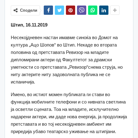
Сподели
Штип, 16.11.2019
Несекојдневен настан имавме синоќа во Домот на
култура „Ацо Шопов“ во Штип. Некаде во втората
половина од претставата Ревизор на младите
дипломирани актери од Факултетот за драмски
уметности со претставата „Ревизор“снема струја, но
ниту актерите ниту задоволната публика не се
испаничија.
Имено, во истиот момен публиката ги стави во
функција мобилните телефони и со нивната светлина
ја осветли сцената. Тоа на младите, исклучително
надарени актери, им даде нова енергија, ја продолжија
претставата и во тој несекојдневен амбиент им
приредија убаво театарско уживање на штипјани.