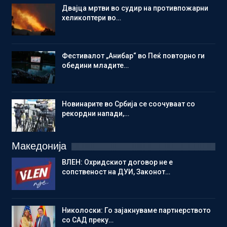
Двајца мртви во судир на противпожарни
хеликоптери во…
Фестивалот „Анибар“ во Пеќ повторно ги
обедини младите…
Новинарите во Србија се соочуваат со
рекордни напади,…
Македонија
ВЛЕН: Охридскиот договор не е
сопственост на ДУИ, Законот…
Николоски: Го зајакнуваме партнерството
со САД преку…