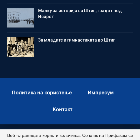
Малку за историја на Штип, градот под
Исарот
Зa младите и гимнастиката во Штип
Политика на користење
Импресум
Контакт
Веб -страницата користи колачиња. Со клик на Прифаќам се
© 2026 - Istok Press. All Rights Reserved.