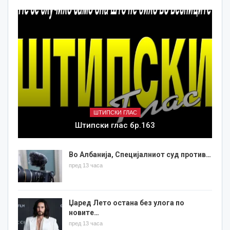
ШТИПСКИ ГЛАС
Штипски глас бр.163
Во Албанија, Специјалниот суд против…
пред 13 часа
Џаред Лето остана без улога по
новите…
пред 13 часа