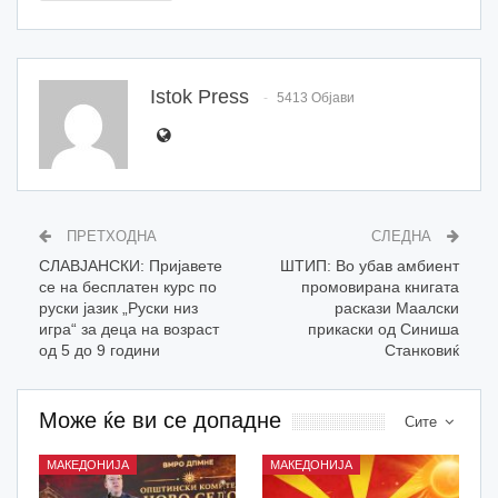
Istok Press
5413 Објави
ПРЕТХОДНА
СЛЕДНА
СЛАВЈАНСКИ: Пријавете
ШТИП: Во убав амбиент
се на бесплатен курс по
промовирана книгата
руски јазик „Руски низ
раскази Маалски
игра“ за деца на возраст
прикаски од Синиша
од 5 до 9 години
Станковиќ
Може ќе ви се допадне
Сите
МАКЕДОНИЈА
МАКЕДОНИЈА