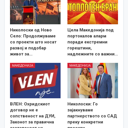
Николоски од Ново
Цела Македонија под
Село: Продолжуваме
портокалов аларм
со проекти што носат
поради екстремни
развој и подобар
горештини,
живот за…
надлежните со важни…
МАКЕДОНИЈА
МАКЕДОНИЈА
ВЛЕН: Охридскиот
Николоски: Го
договор не е
зајакнуваме
сопственост на ДУИ,
партнерството со САД
Законот за правична
преку конкретни
застапеност не…
проекти