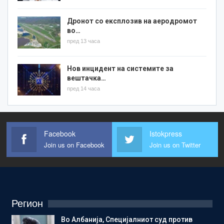
Дронот со експлозив на аеродромот
во…
пред 13 часа
Нов инцидент на системите за
вештачка…
пред 14 часа
Facebook
Istokpress
Join us on Facebook
Join us on Twitter
Регион
Во Албанија, Специјалниот суд против