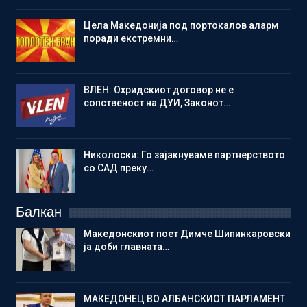
Цела Македонија под портокалов аларм
поради екстремни…
ВЛЕН: Охридскиот договор не е
сопственост на ДУИ, Законот…
Николоски: Го зајакнуваме партнерството
со САД преку…
Балкан
Македонскиот поет Димче Шипинкаровски
ја доби главната…
МАКЕДОНЕЦ ВО АЛБАНСКИОТ ПАРЛАМЕНТ