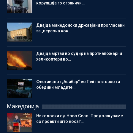
корупција го ограничи…
Двајца македонски државјани прогласени
за „персона нон…
Двајца мртви во судир на противпожарни
хеликоптери во…
Фестивалот „Анибар“ во Пеќ повторно ги
обедини младите…
Македонија
Николоски од Ново Село: Продолжуваме
со проекти што носат…