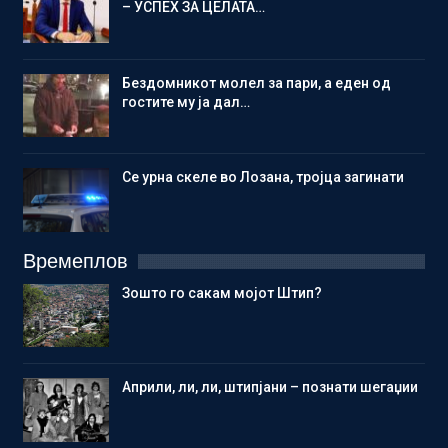
– УСПЕХ ЗА ЦЕЛАТА…
Бездомникот молел за пари, а еден од
гостите му ја дал…
Се урна скеле во Лозана, тројца загинати
Времеплов
Зошто го сакам мојот Штип?
Aприли, ли, ли, штипјани – познати шегаџии