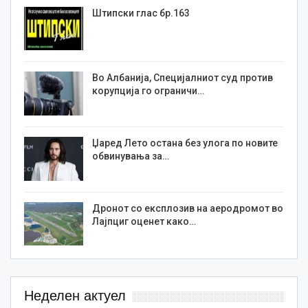
Штипски глас бр.163
Во Албанија, Специјалниот суд против
корупција го ограничи…
Џаред Лето остана без улога по новите
обвинувања за…
Дронот со експлозив на аеродромот во
Лајпциг оценет како…
Неделен актуел