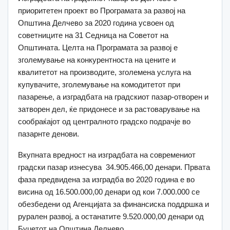
приоритетен проект во Програмата за развој на
Општина Делчево за 2020 година усвоен од
советниците на 31 Седница на Советот на
Општината. Целта на Програмата за развој е
зголемување на конкурентноста на цените и
квалитетoт на производите, зголемена услуга на
купувачите, зголемување на комодитетот при
пазарење, а изградбата на градскиот пазар-отворен и
затворен дел, ќе придонесе и за растоварување на
сообраќајот од централното градско подрачје во
пазарнте денови.
Вкупната вредност на изградбата на современиот
градски пазар изнесува 34.905.466,00 денари. Првата
фаза предвидена за изградба во 2020 година е во
висина од 16.500.000,00 денари од кои 7.000.000 се
обезбедени од Агенцијата за финансиска поддршка и
рурален развој, а останатите 9.520.000,00 денари од
Буџетот на Општина Делчево.