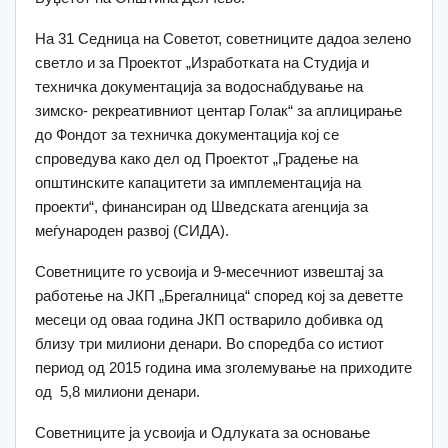
На 31 Седница на Советот, советниците дадоа зелено
светло и за Проектот „Изработката на Студија и
техничка документација за водоснабдување на
зимско- рекреативниот центар Голак“ за аплицирање
до Фондот за техничка документација кој се
спроведува како дел од Проектот „Градење на
општинските капацитети за имплементација на
проекти“, финансиран од Шведската агенција за
меѓународен развој (СИДА).
Советниците го усвоија и 9-месечниот извештај за
работење на ЈКП „Брегалница“ според кој за деветте
месеци од оваа година ЈКП остварило добивка од
близу три милиони денари. Во споредба со истиот
период од 2015 година има зголемување на приходите
од 5,8 милиони денари.
Советниците ја усвоија и Одлуката за основање