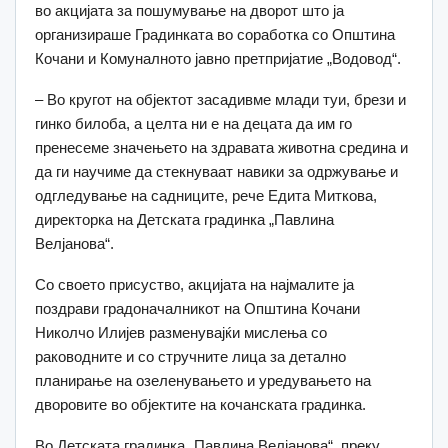
во акцијата за пошумување на дворот што ја
организираше Градинката во соработка со Општина
Кочани и Комуналното јавно претпријатие „Водовод“.
– Во кругот на објектот засадивме млади туи, брези и
гинко билоба, а целта ни е на децата да им го
пренесеме значењето на здравата животна средина и
да ги научиме да стекнуваат навики за одржување и
одгледување на садниците, рече Едита Миткова,
директорка на Детската градинка „Павлина
Велјанова“.
Со своето присуство, акцијата на најмалите ја
поздрави градоначалникот на Општина Кочани
Николчо Илијев разменувајќи мислења со
раководните и со стручните лица за детално
планирање на озеленувањето и уредувањето на
дворовите во објектите на кочанската градинка.
Во Детската градинка „Павлина Велјанова“, преку