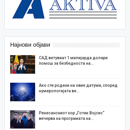
Најнови објави
САД ветуваат 1 милијарда долари
помош за безбедноста на…
Ако сте родени на овие датуми, според
нумерологијата ве…
Ренесансниот хор „Готик Војсис“
вечерва на програмата на…