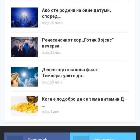
Ако сте родени на овие датуми,
според…
пред 20 часа
Ренесансниот хор „Готик Војсис“
вечерва…
пред 21 час
Денес портокалова фаза:
Температурите до…
пред 23 часа
Кога е подобро да се зема витамин Д –
…
пред 1 ден
Facebook
Istokpress