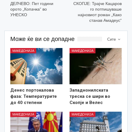
ДЕЛЧЕВО: Пет години
СКОПЈЕ: Трајче Кацаров
орото „Копачка“ во
го потпишуваше
УНЕСКО
најновиот роман „Како
станав Амадеус“
Може ќе ви се допадне
Сите
МАКЕДОНИЈА
МАКЕДОНИЈА
Денес портокалова
Западнонилската
фаза: Температурите
треска се шири во
до 40 степени
Скопје и Велес
МАКЕДОНИЈА
МАКЕДОНИЈА