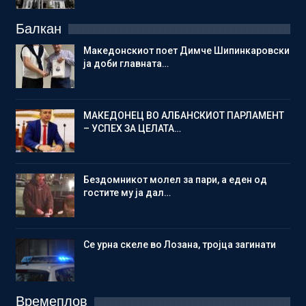
Балкан
Македонскиот поет Димче Шипинкаровски
ја доби главната…
МАКЕДОНЕЦ ВО АЛБАНСКИОТ ПАРЛАМЕНТ
– УСПЕХ ЗА ЦЕЛАТА…
Бездомникот молел за пари, а еден од
гостите му ја дал…
Се урна скеле во Лозана, тројца загинати
Времеплов