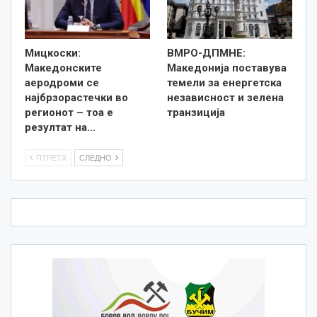
Мицкоски:
ВМРО-ДПМНЕ:
Македонските
Македонија поставува
аеродроми се
темели за енергетска
најбрзорастечки во
независност и зелена
регионот – тоа е
транзиција
резултат на…
ПТРЕТХ
СЛЕДНО