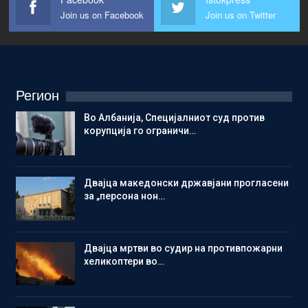
Join us on Facebook
Join us on Twitter
Регион
Во Албанија, Специјалниот суд против
корупција го ограничи…
Двајца македонски државјани прогласени
за „персона нон…
Двајца мртви во судир на противпожарни
хеликоптери во…