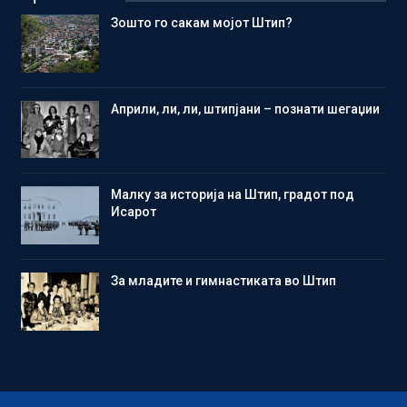
Зошто го сакам мојот Штип?
Aприли, ли, ли, штипјани – познати шегаџии
Малку за историја на Штип, градот под
Исарот
Зa младите и гимнастиката во Штип