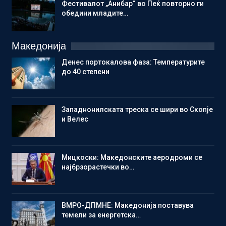
Фестивалот „Анибар“ во Пеќ повторно ги
обедини младите…
Македонија
Денес портокалова фаза: Температурите
до 40 степени
Западнонилската треска се шири во Скопје
и Велес
Мицкоски: Македонските аеродроми се
најбрзорастечки во…
ВМРО-ДПМНЕ: Македонија поставува
темели за енергетска…