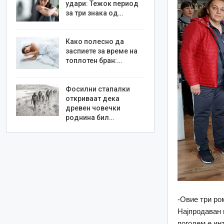
удари: Тежок период
за три знака од…
Како полесно да
заспиете за време на
топлотен бран:…
Фосилни стапалки
откриваат дека
древен човечки
роднина бил…
-Овие три ро
Најпродаван 
поголем е инт