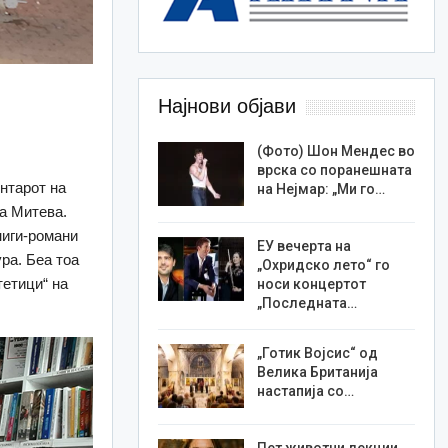
Најнови објави
(Фото) Шон Мендес во
врска со поранешната
нтарот на
на Нејмар: „Ми го…
а Митева.
ниги-романи
ЕУ вечерта на
ура. Беа тоа
„Охридско лето“ го
тетици“ на
носи концертот
„Последната…
„Готик Војсис“ од
Велика Британија
настапија со…
Пет животни лекции