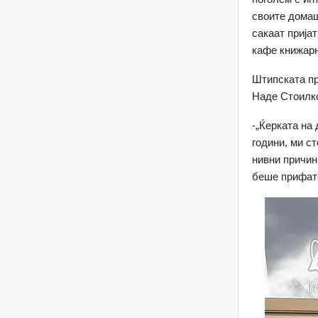
своите домаш
сакаат прија
кафе книжарн
Штипската пр
Наде Стоилко
-„Ќерката на
години, ми ст
нивни причини
беше прифате