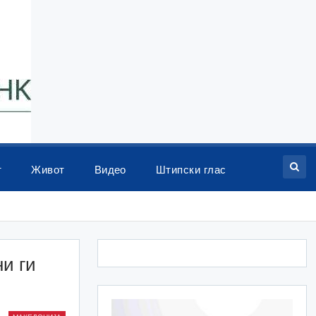
т
Живот
Видео
Штипски глас
и ги