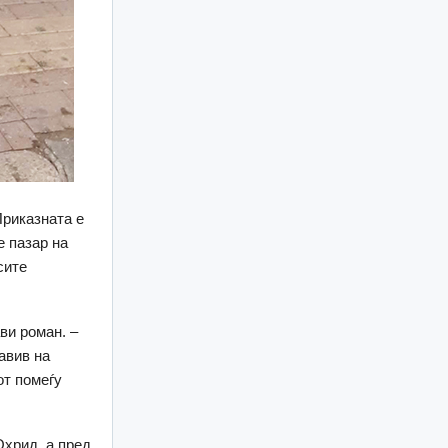
Приказната е
е пазар на
сите
ви роман. –
авив на
от помеѓу
Охрид, а пред