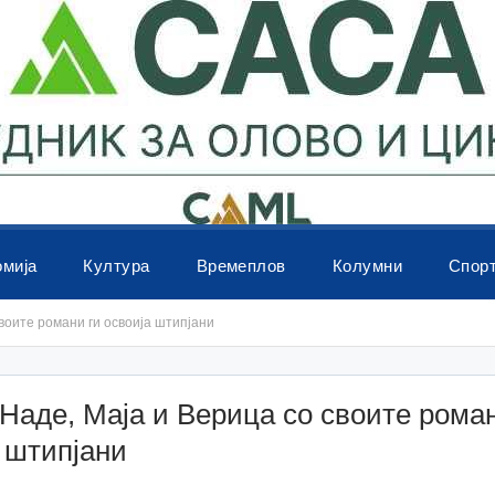
омија
Култура
Времеплов
Колумни
Спор
воите романи ги освоија штипјани
аде, Маја и Верица со своите роман
 штипјани