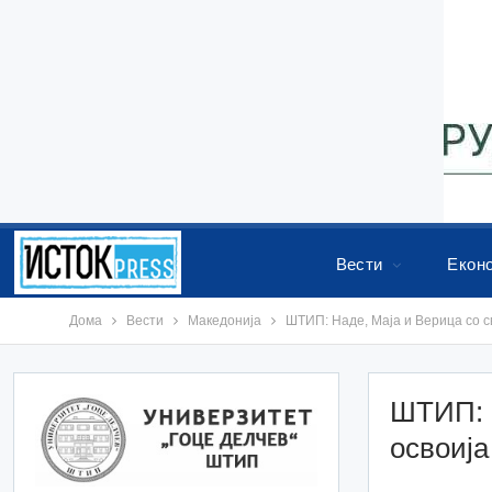
Вести
Екон
Дома
Вести
Македонија
ШТИП: Наде, Маја и Верица со с
ШТИП: Н
освоија