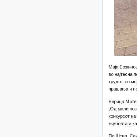
Маја Божинов
во најтесна п
трудот, со м
прашања и про
Верица Митев
„Од мали ноз
конкурсот на 
љубовта и ка
По Штип „Сак