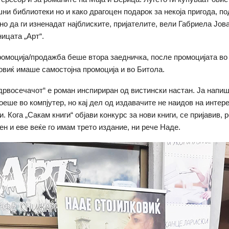
ни библиотеки но и како драгоцен подарок за некоја пригода, под
тно да ги изненадат најблиските, пријателите, вели Габриела Јов
ицата „Арт“.
омоција/продажба беше втора заедничка, после промоцијата во
виќ имаше самостојна промоција и во Битола.
 дрвосечачот“ е роман инспириран од вистински настан. Ја напи
оеше во компјутер, но кај дел од издавачите не наидов на интер
. Кога „Сакам книги“ објави конкурс за нови книги, се пријавив, 
н и еве веќе го имам трето издание, ни рече Наде.