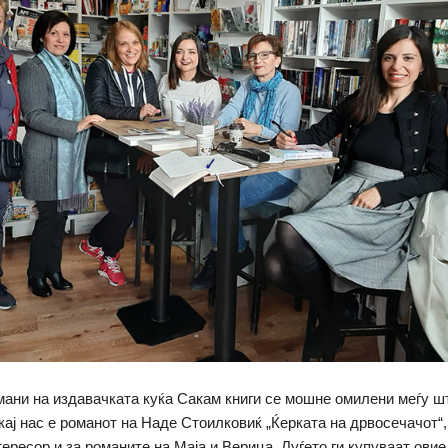
мани на издавачката куќа Сакам книги се мошне омилени меѓу шт
кај нас е романот на Наде Стоилковиќ „Ќерката на дрвосечачот“,
ересор и за романите на Маја и Верица. Луѓето ги купуваат овие