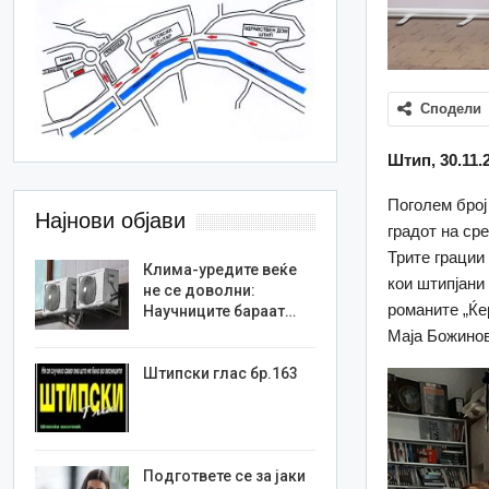
Сподели
Штип, 30.11.
Поголем број
Најнови објави
градот на ср
Трите грации
Клима-уредите веќе
кои штипјани 
не се доволни:
романите „Ќе
Научниците бараат…
Маја Божинов
Штипски глас бр.163
Подгответе се за јаки