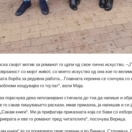
ска својот мотив за романот го црпи од свое лично искуство. –„
оврзаност со мојот живот, со моето искуство од она кое го велим
ојата борба за редовна работа…Главната хероина се соочува со 
блеми изодувајќи го тој пат“, вели Маја.
а појаснува дека непланирано стигнала до тоа да напише и обја
е го сакав пишувањето раскази, имав приказна, ја напишав и се ј
„Сакам книги“. Ми ја прифатија приказната која се бави со избор
риерата и еве го романот пред читателите“, посочува Верица.
ам книги“ ќе ги промовира овие романи и во Виница, Струмица, 