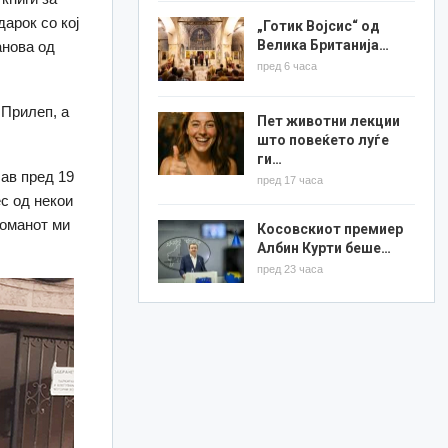
арок со кој
„Готик Војсис“ од
Велика Британија…
анова од
пред 6 часа
 Прилеп, а
Пет животни лекции
што повеќето луѓе
ги…
шав пред 19
пред 17 часа
ес од некои
романот ми
Косовскиот премиер
Албин Курти беше…
пред 23 часа