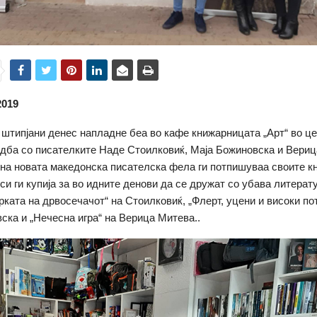
2019
 штипјани денес напладне беа во кафе книжарницата „Арт“ во це
едба со писателките Наде Стоилковиќ, Маја Божиновска и Вериц
 на новата македонска писателска фела ги потпишуваа своите к
си ги купија за во идните денови да се дружат со убава литерат
рката на дрвосечачот“ на Стоилковиќ, „Флерт, уцени и високи по
ска и „Нечесна игра“ на Верица Митева..