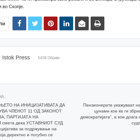
 во Скопје.
ли
Istok Press
5439 Објави
НА
ЊЕТО НА ИНИЦИЈАТИВАТА ДА
Пензионерите укажуваат на
УВА ЧЛЕНОТ 11 ОД ЗАКОНОТ
цунами кое ќе ги збр
А, ПАРТИЈАТА НА
демократијата“, а кое доага 
смета дека УСТАВНИОТ СУД
суд
цијатива за подржување на
оја директно и погубно се