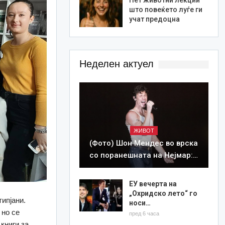
што повеќето луѓе ги
учат предоцна
Неделен актуел
ЖИВОТ
(Фото) Шон Мендес во врска
со поранешната на Нејмар:…
ЕУ вечерта на
„Охридско лето“ го
ипјани.
носи…
 но се
пред 6 часа
 книги за