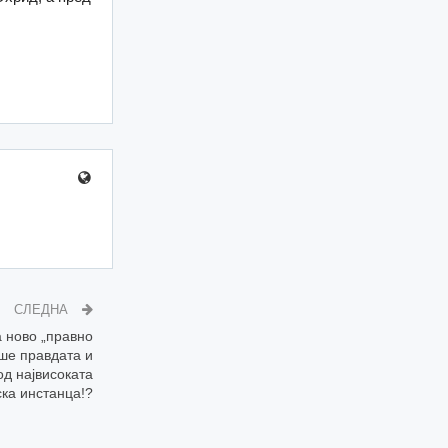
СЛЕДНА
 ново „правно
ише правдата и
од највисоката
ска инстанца!?