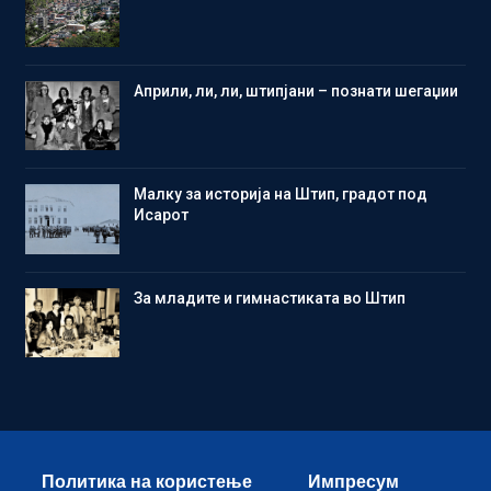
Aприли, ли, ли, штипјани – познати шегаџии
Малку за историја на Штип, градот под
Исарот
Зa младите и гимнастиката во Штип
Политика на користење
Импресум