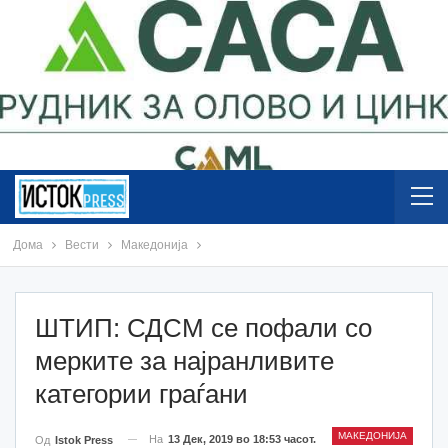
Дома
Вести
Македонија
ШТИП: СДСМ се пофали со
мерките за најранливите
категории граѓани
МАКЕДОНИЈА
На
13 Дек, 2019 во 18:53 часот.
Од
Istok Press