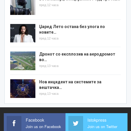
пред 12 часа
Џаред Лето остана без улога по
новите…
пред 12 часа
Дронот со експлозив на аеродромот
во…
пред 13 часа
Нов инцидент на системите за
вештачка…
пред 13 часа
Facebook
Istokpress
Join us on Facebook
Join us on Twitter