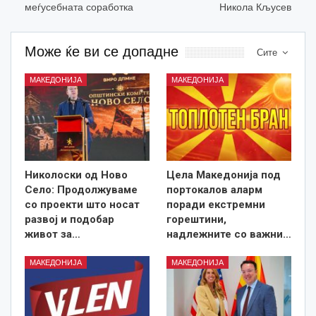
меѓусебната соработка
Никола Кљусев
Може ќе ви се допадне
Сите
МАКЕДОНИЈА
МАКЕДОНИЈА
Николоски од Ново
Цела Македонија под
Село: Продолжуваме
портокалов аларм
со проекти што носат
поради екстремни
развој и подобар
горештини,
живот за…
надлежните со важни…
МАКЕДОНИЈА
МАКЕДОНИЈА