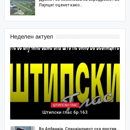
Лајпциг оценет како…
Неделен актуел
ШТИПСКИ ГЛАС
Штипски глас бр.163
Во Албанија, Специјалниот суд против…