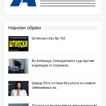
Најнови објави
Штипски глас бр.163
Во Албанија, Специјалниот суд против
корупција го ограничи…
Џаред Лето остана без улога по новите
обвинувања за…
Дронот со експлозив на аеродромот во