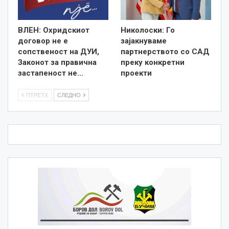
ВЛЕН: Охридскиот
Николоски: Го
договор не е
зајакнуваме
сопственост на ДУИ,
партнерството со САД
Законот за правична
преку конкретни
застапеност не…
проекти
ПТРЕТХ
СЛЕДНО