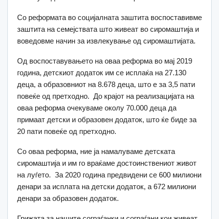
Со реформата во социјалната заштита воспоставивме
заштита на семејствата што живеат во сиромаштија и
воведовме начин за извлекување од сиромаштијата.
Од воспоставувањето на оваа реформа во мај 2019
година, детскиот додаток им се исплаќа на 27.130
деца, а образовниот на 8.678 деца, што е за 3,5 пати
повеќе од претходно. До крајот на реализацијата на
оваа реформа очекуваме околу 70.000 деца да
примаат детски и образовен додаток, што ќе биде за
20 пати повеќе од претходно.
Со оваа реформа, ние ја намалуваме детската
сиромаштија и им го враќаме достоинствениот живот
на луѓето. За 2020 година предвидени се 600 милиони
денари за исплата на детски додаток, а 672 милиони
денари за образовен додаток.
Грижата за нашите сограѓанки и сограѓани кои живеат