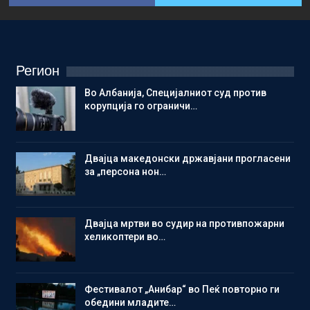
Регион
Во Албанија, Специјалниот суд против
корупција го ограничи…
Двајца македонски државјани прогласени
за „персона нон…
Двајца мртви во судир на противпожарни
хеликоптери во…
Фестивалот „Анибар“ во Пеќ повторно ги
обедини младите…