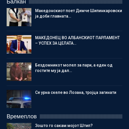
Балкан
Македонскиот поет Димче Шипинкаровски
ја доби главната…
МАКЕДОНЕЦ ВО АЛБАНСКИОТ ПАРЛАМЕНТ
– УСПЕХ ЗА ЦЕЛАТА…
Бездомникот молел за пари, а еден од
гостите му ја дал…
Се урна скеле во Лозана, тројца загинати
Времеплов
Зошто го сакам мојот Штип?