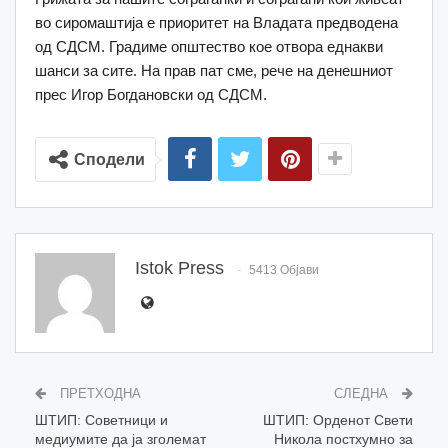
во сиромаштија е приоритет на Владата предводена
од СДСМ. Градиме општество кое отвора еднакви
шанси за сите. На прав пат сме, рече на денешниот
прес Игор Богдановски од СДСМ.
Сподели
Istok Press
5413 Објави
ПРЕТХОДНА
СЛЕДНА
ШТИП: Советници и
ШТИП: Орденот Свети
медиумите да ја зголемат
Никола постхумно за