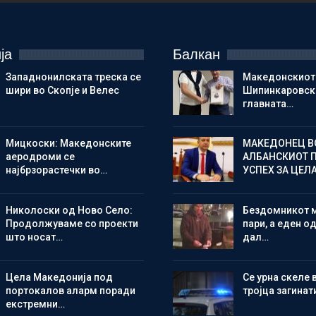
ја
Балкан
Западнонилската треска се
Македонскиот
шири во Скопје и Велес
Шипинкаровски
главната…
Мицкоски: Македонските
МАКЕДОНЕЦ В
аеродроми се
АЛБАНСКИОТ 
најбрзорастечки во…
УСПЕХ ЗА ЦЕЛ
Николоски од Ново Село:
Бездомникот 
Продолжуваме со проекти
пари, а еден од
што носат…
дал…
Цела Македонија под
Се урна скеле 
портокалов аларм поради
тројца загинат
екстремни…