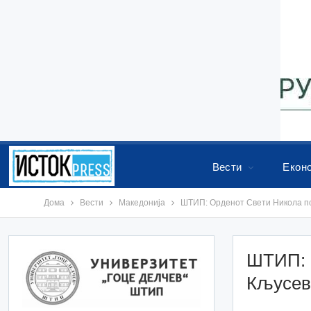
Вести
Екон
Дома
Вести
Македонија
ШТИП: Орденот Свети Никола п
ШТИП: 
Кљусе