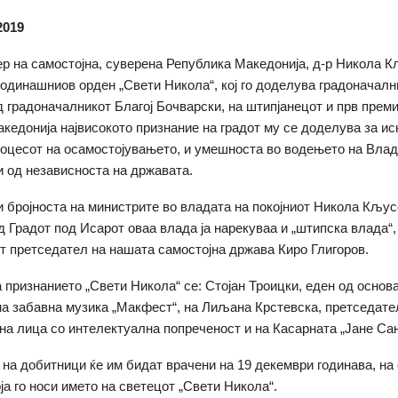
2019
р на самостојна, суверена Република Македонија, д-р Никола К
годинашниов орден „Свети Никола“, кој го доделува градоначалн
 градоначалникот Благој Бочварски, на штипјанецот и прв преми
кедонија највисокото признание на градот му се доделува за и
роцесот на осамостојувањето, и умешноста во водењето на Влад
и од независноста на државата.
и бројноста на министрите во владата на покојниот Никола Кљус
д Градот под Исарот оваа влада ја нарекуваа и „штипска влада“,
т претседател на нашата самостојна држава Киро Глигоров.
 признанието „Свети Никола“ се: Стојан Троицки, еден од основ
а забавна музика „Макфест“, на Лиљана Крстевска, претседате
на лица со интелектуална попреченост и на Касарната „Јане Са
 на добитници ќе им бидат врачени на 19 декември годинава, на
ја го носи името на светецот „Свети Никола“.