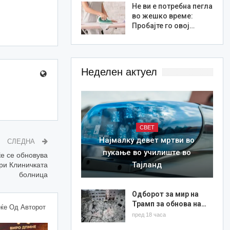
Не ви е потребна пегла
во жешко време:
Пробајте го овој…
Неделен актуел
СВЕТ
Најмалку девет мртви во
СЛЕДНА
пукање во училиште во
е се обновува
Тајланд
ри Клиничката
болница
Одборот за мир на
Трамп за обнова на…
ќе Од Авторот
пред 18 часа