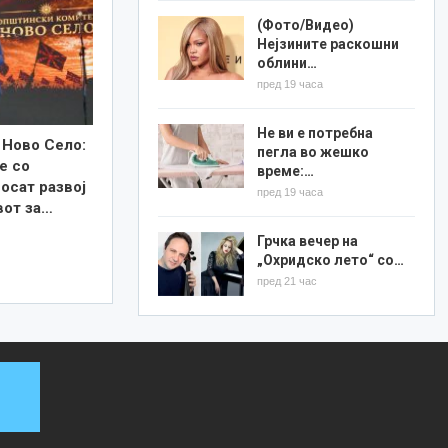
(Фото/Видео)
Нејзините раскошни
облини…
пред 19 часа
Не ви е потребна
 Ново Село:
пегла во жешко
е со
време:…
осат развој
пред 19 часа
вот за…
Грчка вечер на
„Охридско лето“ со…
пред 21 час