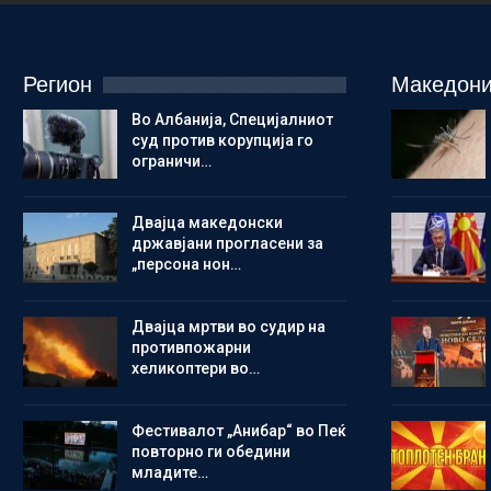
Регион
Македони
Во Албанија, Специјалниот
суд против корупција го
ограничи…
Двајца македонски
државјани прогласени за
„персона нон…
Двајца мртви во судир на
противпожарни
хеликоптери во…
Фестивалот „Анибар“ во Пеќ
повторно ги обедини
младите…