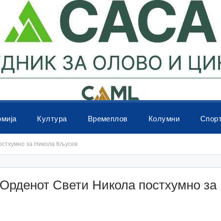
омија
Култура
Времеплов
Колумни
Спор
остхумно за Никола Кљусев
Орденот Свети Никола постхумно за
в