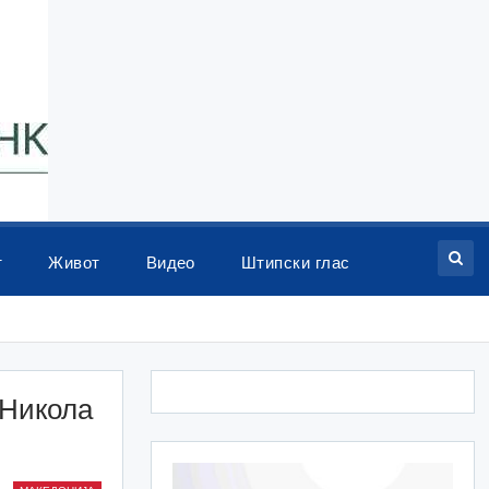
т
Живот
Видео
Штипски глас
 Никола