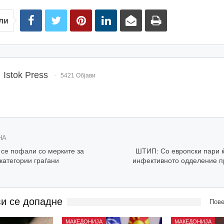
ли
Istok Press
5421 Објави
НА
е пофали со мерките за
ШТИП: Со европски пари ќ
категории граѓани
инфективното одделение п
ви се допадне
Пове
МАКЕДОНИЈА
МАКЕДОНИЈА