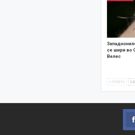
Западнонил
се шири во 
Велес
ПТРЕТХ
С