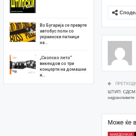
Споде
Во Бугарија се преврте
автобус полн со
украински патници
на…
„Скопско лето“
викендов со три
концерти на домашни
и…
ПРЕТХОД
ШТИП: СДСМ с
најранливите 
Може ќе 
МАКЕДОНИЈА