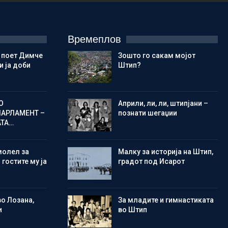
Времеплов
 поет Димче
Зошто го сакам мојот
 ја доби
Штип?
О
Aприли, ли, ли, штипјани –
ПАРЛАМЕНТ –
познати шегаџии
АТА…
молел за
Малку за историја на Штип,
 гостите му ја
градот под Исарот
во Лозана,
Зa младите и гимнастиката
и
во Штип