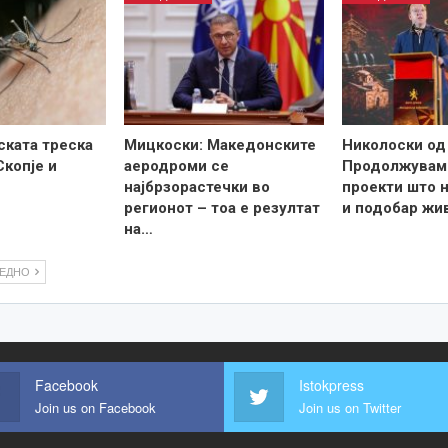
ската треска
Мицкоски: Македонските
Николоски од
Скопје и
аеродроми се
Продолжувам
најбрзорастечки во
проекти што н
регионот – тоа е резултат
и подобар жи
на…
ЛЕДНО
Facebook
Istokpress
Join us on Facebook
Join us on Twitter