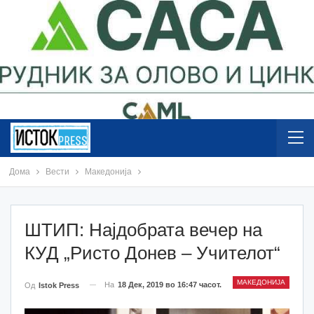
Дома
Вести
Македонија
ШТИП: Најдобрата вечер на
КУД „Ристо Донев – Учителот“
МАКЕДОНИЈА
На
18 Дек, 2019 во 16:47 часот.
Од
Istok Press