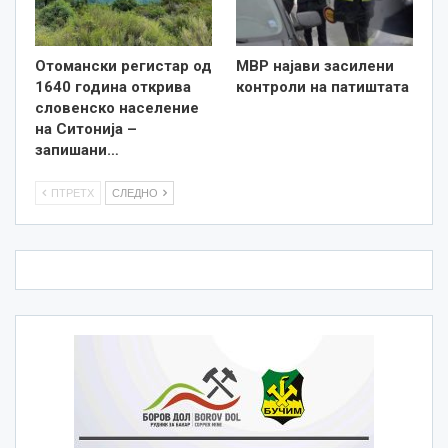
Отомански регистар од
МВР најави засилени
1640 година открива
контроли на патиштата
словенско население
на Ситонија –
запишани…
ПТРЕТХ
СЛЕДНО