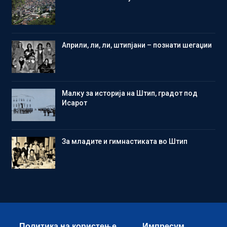
Aприли, ли, ли, штипјани – познати шегаџии
Малку за историја на Штип, градот под
Исарот
Зa младите и гимнастиката во Штип
Политика на користење
Импресум