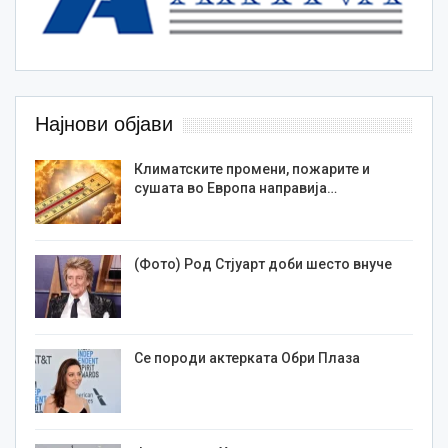
Најнови објави
Климатските промени, пожарите и
сушата во Европа направија…
(Фото) Род Стјуарт доби шесто внуче
Се породи актерката Обри Плаза