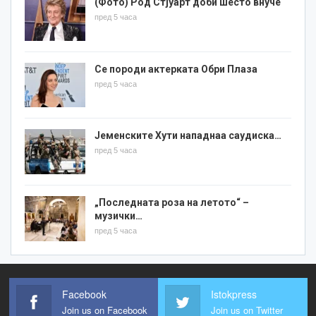
(Фото) Род Стјуарт доби шесто внуче
пред 5 часа
Се породи актерката Обри Плаза
пред 5 часа
Јеменските Хути нападнаа саудиска…
пред 5 часа
„Последната роза на летото“ –
музички…
пред 5 часа
Facebook
Istokpress
Join us on Facebook
Join us on Twitter