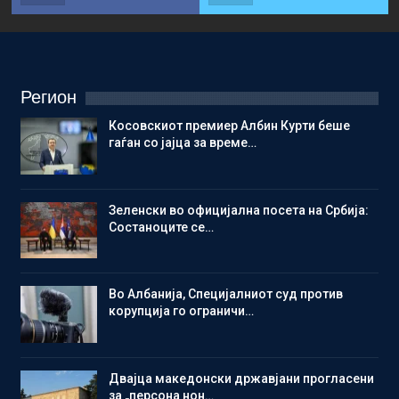
Регион
Косовскиот премиер Албин Курти беше
гаѓан со јајца за време…
Зеленски во официјална посета на Србија:
Состаноците се…
Во Албанија, Специјалниот суд против
корупција го ограничи…
Двајца македонски државјани прогласени
за „персона нон…