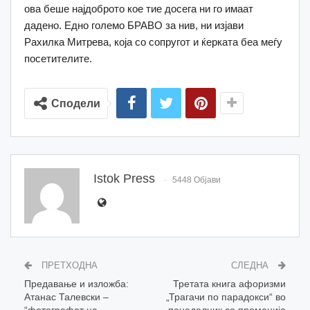
ова беше најдоброто кое тие досега ни го имаат
дадено. Едно големо БРАВО за нив, ни изјави
Рахилка Митрева, која со сопругот и ќерката беа меѓу
посетителите.
Сподели
Istok Press
5448 Објави
ПРЕТХОДНА
СЛЕДНА
Предавање и изложба:
Третата книга афоризми
Атанас Талевски –
„Трагачи по парадокси“ во