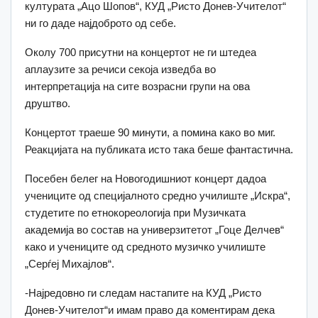
културата „Ацо Шопов“, КУД „Ристо Донев-Учителот“
ни го даде најдоброто од себе.
Околу 700 присутни на концертот не ги штедеа
аплаузите за речиси секоја изведба во
интерпретација на сите возрасни групи на ова
друштво.
Концертот траеше 90 минути, а помина како во миг.
Реакцијата на публиката исто така беше фантастична.
Посебен белег на Новогодишниот концерт дадоа
учениците од специјалното средно училиште „Искра“,
студетите по етнокореологија при Музичката
академија во состав на универзитетот „Гоце Делчев“
како и учениците од средното музичко училиште
„Серѓеј Михајлов“.
-Најредовно ги следам настапите на КУД „Ристо
Донев-Учителот“и имам право да коментирам дека