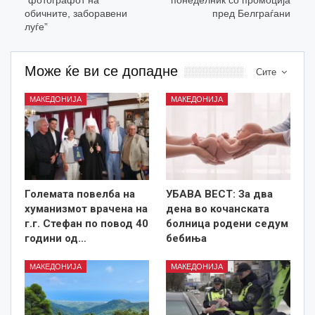
“фотографот на
понеделник со промоција
обичните, заборавени
пред Белграѓани
луѓе”
Може ќе ви се допадне
Сите
МАКЕДОНИЈА
МАКЕДОНИЈА
Големата повелба на
УБАВА ВЕСТ: За два
хуманизмот врачена на
дена во кочанската
г.г. Стефан по повод 40
болница родени седум
години од…
бебиња
МАКЕДОНИЈА
МАКЕДОНИЈА