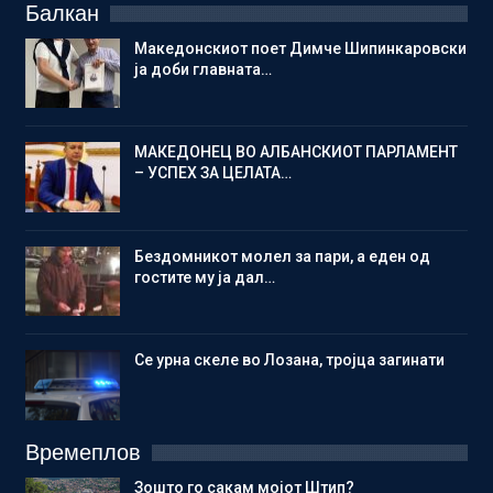
Балкан
Македонскиот поет Димче Шипинкаровски
ја доби главната…
МАКЕДОНЕЦ ВО АЛБАНСКИОТ ПАРЛАМЕНТ
– УСПЕХ ЗА ЦЕЛАТА…
Бездомникот молел за пари, а еден од
гостите му ја дал…
Се урна скеле во Лозана, тројца загинати
Времеплов
Зошто го сакам мојот Штип?