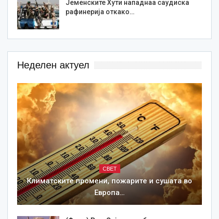
Јеменските Хути нападнаа саудиска
рафинерија откако…
Неделен актуел
СВЕТ
Климатските промени, пожарите и сушата во
Европа…