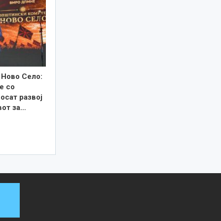
 Ново Село:
е со
осат развој
вот за…