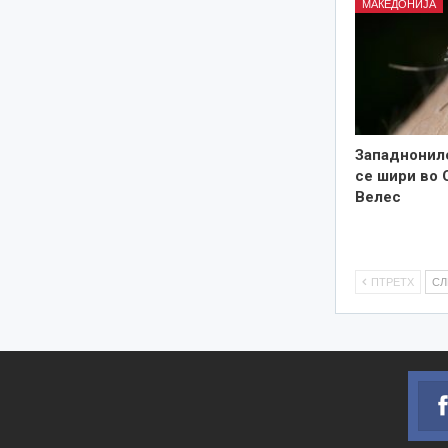
МАКЕДОНИЈА
Западнонил
се шири во 
Велес
ПТРЕТХ
С