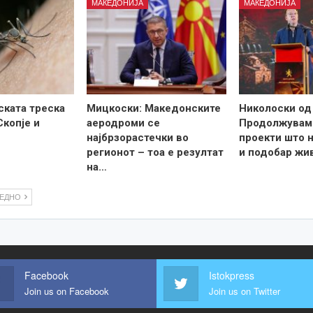
МАКЕДОНИЈА
МАКЕДОНИЈА
ската треска
Мицкоски: Македонските
Николоски од
Скопје и
аеродроми се
Продолжувам
најбрзорастечки во
проекти што н
регионот – тоа е резултат
и подобар жи
на…
ЛЕДНО
Facebook
Istokpress
Join us on Facebook
Join us on Twitter