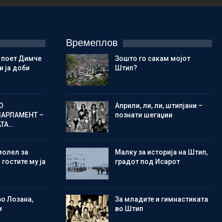
Времеплов
 поет Димче
Зошто го сакам мојот
 ја доби
Штип?
О
Aприли, ли, ли, штипјани –
ПАРЛАМЕНТ –
познати шегаџии
АТА…
молел за
Малку за историја на Штип,
 гостите му ја
градот под Исарот
во Лозана,
Зa младите и гимнастиката
и
во Штип