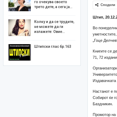
го очекува своето
Сподели
трето дете, а сега ја…
Штип, 20.12.
Колку и да се трудите,
не можете да ги
Во понеделни
излажете: Овие…
уметностите,
„Гоце Делчев
Штипски глас бр.163
Книгите се д
71, 72 издан
Организатори
Универзитето
Издавачкaта 
Настанот е п
Собирот ќе г
Баздникин.
Промотор на 