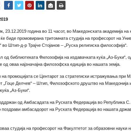
2019
к, 23.12.2019 година вo 11 часот, во Македонската академија на 
 ќе биде промовирана тритомната студија на професорот на Уни
“ во Штип-д-р Трајче Стојанов – „Руска религиска философија“.
ел од библиотеката Филозофија на издавачката куќа „Аз-Буки“, о
ие од оваа најзначајна филозофска едиција во нашата земја.
 на промоцијата се Центарот за стратегиски истражувања при 
т „Гоце Делчев“ – Штип, Филозофското друштво на Македонија 
куќа „Аз-Буки“.
оддржан од Амбасадата на Руската Федерација во Република С.
о поздрави амбасадорот на Руската Федерација во нашата држав
оваа студија на професорот на Факултетот за образовни науки н