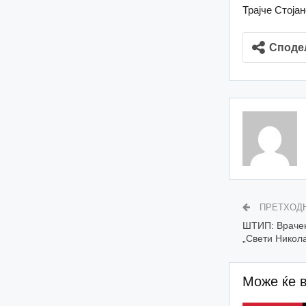
Трајче Стоја
Споде
ПРЕТХОД
ШТИП: Врачен
„Свети Никол
Може ќе 