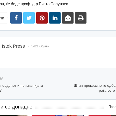
нов, ќе биде проф. д-р Ристо Солунчев.
ли
Istok Press
5421 Објави
НА
 орденот и признанијата
Штип прекрасно го одбе
а“
раѓањето
ви се допадне
Пове