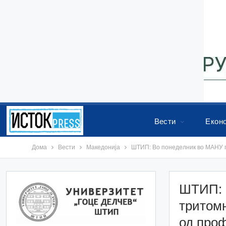
Вести
Екон
Дома
Вести
Македонија
ШТИП: Во понеделник во МАНУ пр
ШТИП: 
тритомн
од проф