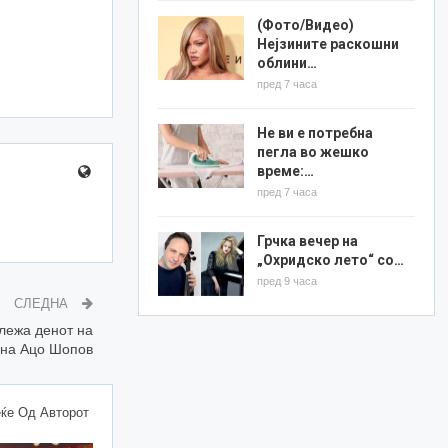
(Фото/Видео)
Нејзините раскошни
облини…
пред 7 часа
Не ви е потребна
пегла во жешко
време:…
пред 7 часа
Грчка вечер на
„Охридско лето“ со…
пред 9 часа
СЛЕДНА
лежа денот на
 на Ацо Шопов
ќе Од Авторот