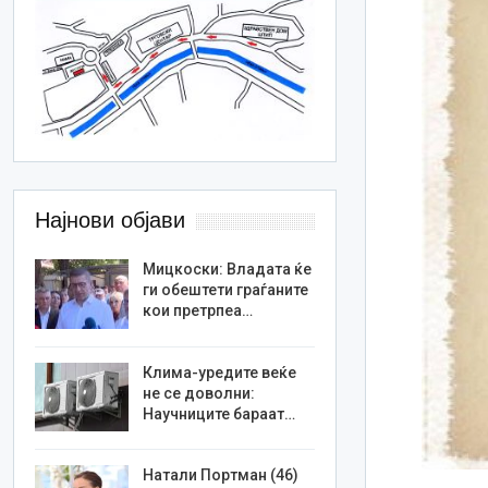
Најнови објави
Мицкоски: Владата ќе
ги обештети граѓаните
кои претрпеа…
Клима-уредите веќе
не се доволни:
Научниците бараат…
Натали Портман (46)