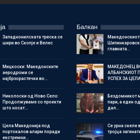
ја
Балкан
Западнонилската треска се
Македонскиот
шири во Скопје и Велес
Шипинкаровски
главната…
Мицкоски: Македонските
МАКЕДОНЕЦ В
аеродроми се
АЛБАНСКИОТ 
најбрзорастечки во…
УСПЕХ ЗА ЦЕЛ
Николоски од Ново Село:
Бездомникот 
Продолжуваме со проекти
пари, а еден од
што носат…
дал…
Цела Македонија под
Се урна скеле 
портокалов аларм поради
тројца загинат
екстремни…