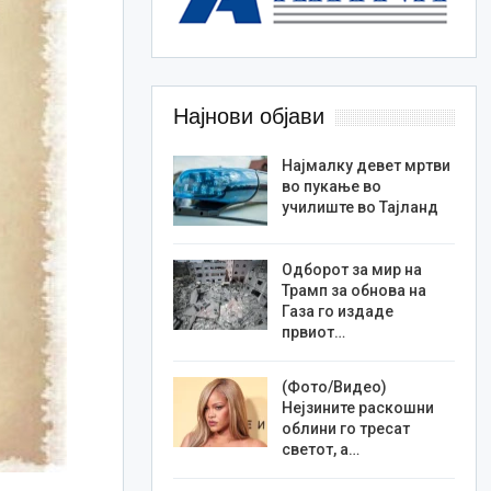
Најнови објави
Најмалку девет мртви
во пукање во
училиште во Тајланд
Одборот за мир на
Трамп за обнова на
Газа го издаде
првиот…
(Фото/Видео)
Нејзините раскошни
облини го тресат
светот, а…