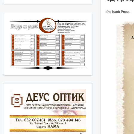
Од
Istok Press