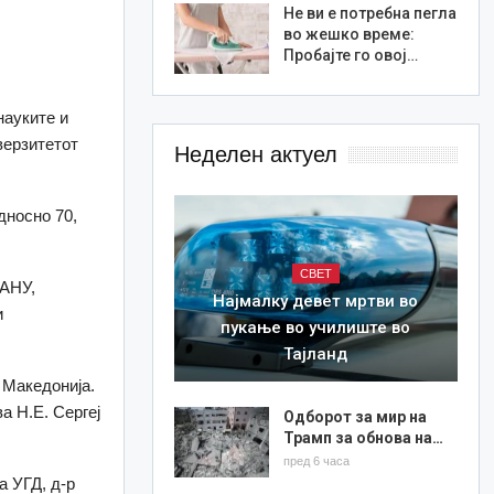
Не ви е потребна пегла
во жешко време:
Пробајте го овој…
науките и
верзитетот
Неделен актуел
дносно 70,
СВЕТ
МАНУ,
Најмалку девет мртви во
и
пукање во училиште во
Тајланд
 Македонија.
а Н.Е. Сергеј
Одборот за мир на
Трамп за обнова на…
пред 6 часа
а УГД, д-р