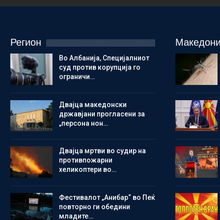
Регион
Македони
Во Албанија, Специјалниот
суд против корупција го
ограничи…
Двајца македонски
државјани прогласени за
„персона нон…
Двајца мртви во судир на
противпожарни
хеликоптери во…
Фестивалот „Анибар“ во Пеќ
повторно ги обедини
младите…