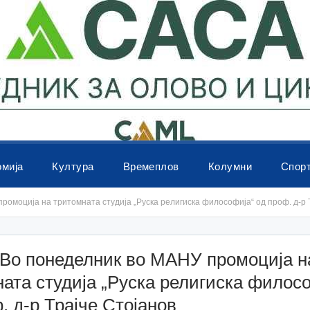
омија
Култура
Времеплов
Колумни
Спор
омоција на тритомната студија „Руска религиска философија“ од проф. д-р 
Во понеделник во МАНУ промоција н
ата студија „Руска религиска филос
. д-р Трајче Стојанов