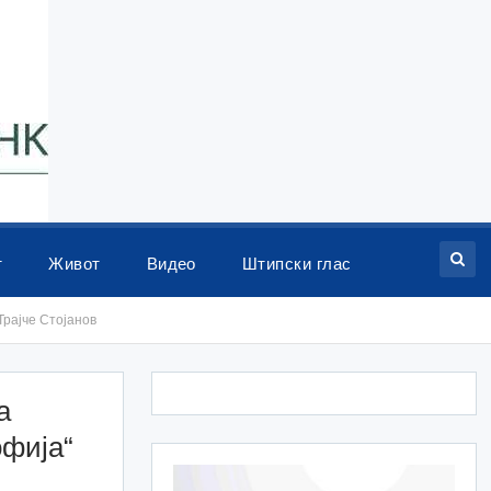
т
Живот
Видео
Штипски глас
Трајче Стојанов
а
офија“