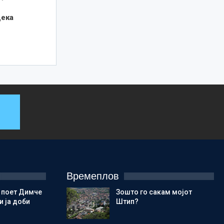
дека
Времеплов
 поет Димче
Зошто го сакам мојот
 ја доби
Штип?