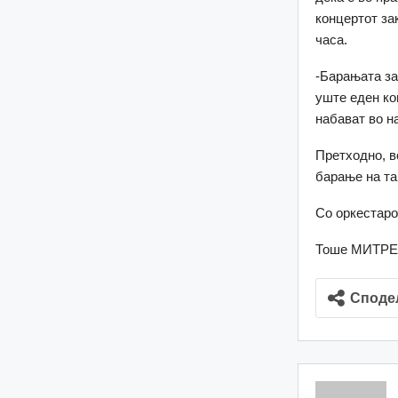
концертот за
часа.
-Барањата за
уште еден ко
набават во н
Претходно, в
барање на та
Со оркестаро
Тоше МИТРЕ
Споде