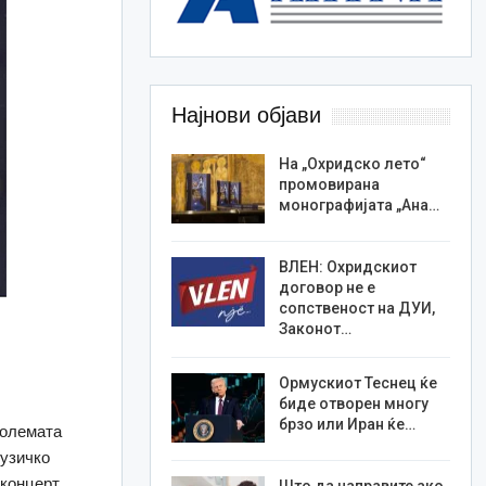
Најнови објави
На „Охридско лето“
промовирана
монографијата „Ана…
ВЛЕН: Охридскиот
договор не е
сопственост на ДУИ,
Законот…
Ормускиот Теснец ќе
биде отворен многу
брзо или Иран ќе…
големата
музичко
концерт.
Што да направите ако