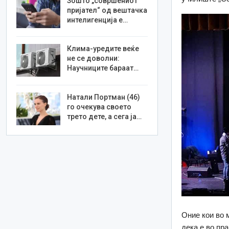
Зошто „совршениот
пријател“ од вештачка
интелигенција е…
Клима-уредите веќе
не се доволни:
Научниците бараат…
Натали Портман (46)
го очекува своето
трето дете, а сега ја…
Оние кои во 
дека е во пр