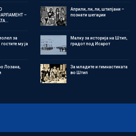
О
Aприли, ли, ли, штипјани –
ПАРЛАМЕНТ –
познати шегаџии
АТА…
молел за
Малку за историја на Штип,
 гостите му ја
градот под Исарот
во Лозана,
Зa младите и гимнастиката
и
во Штип