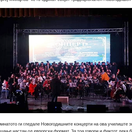
минатото ги гледале Новогодишните концерти на ова училиште з
ашање настан од европски формат. За тоа говори и фактот дека 