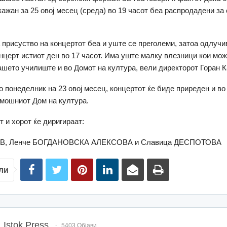
кажан за 25 овој месец (среда) во 19 часот беа распродадени за
 присуство на концертот беа и уште се преголеми, затоа одлуч
нцерт истиот ден во 17 часот. Има уште малку влезници кои мож
ашето училиште и во Домот на култура, вели директорот Горан К
о понеделник на 23 овој месец, концертот ќе биде приреден и в
мошниот Дом на култура.
т и хорот ќе диригираат:
В, Ленче БОГДАНОВСКА АЛЕКСОВА и Славица ДЕСПОТОВА
ли
Istok Press
5403 Објави