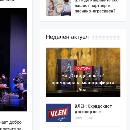
вашиот партнер е
пасивно-агресивен?
Неделен актуел
КУЛТУРА
На „Охридско лето“
промовирана монографијата
„Ана…
ВЛЕН: Охридскиот
договор не е…
пред 21 час
наат добро
билетите за