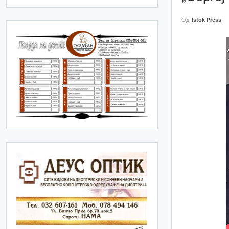
Од
Istok Press