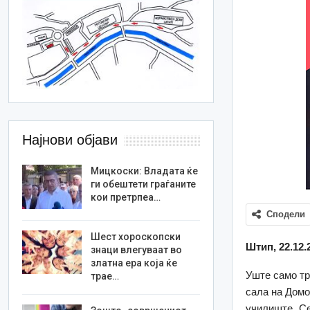
Најнови објави
Мицкоски: Владата ќе
ги обештети граѓаните
кои претрпеа…
Сподели
Шест хороскопски
Штип, 22.12.
знаци влегуваат во
златна ера која ќе
Уште само тр
трае…
сала на Домо
училиште „Се