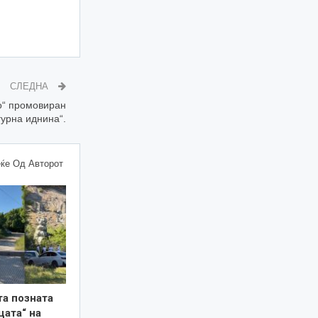
СЛЕДНА
о“ промовиран
гурна иднина“.
ќе Од Авторот
та позната
цата“ на