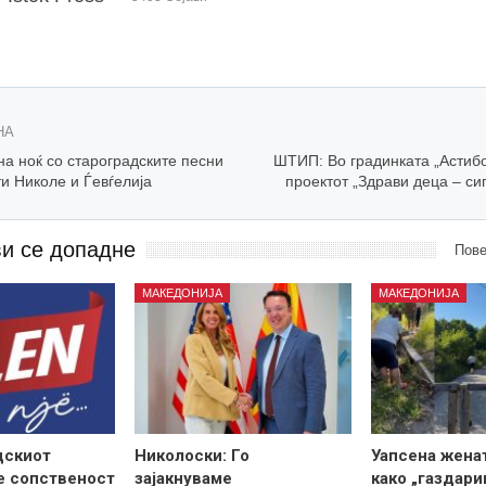
НА
а ноќ со староградските песни
ШТИП: Во градинката „Астиб
и Николе и Ѓевѓелија
проектот „Здрави деца – си
ви се допадне
Пове
МАКЕДОНИЈА
МАКЕДОНИЈА
дскиот
Николоски: Го
Уапсена жена
е сопственост
зајакнуваме
како „газдари