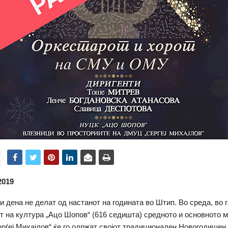
2019
и дена не делат од настанот на годината во Штип. Во среда, во 
т на култура „Ацо Шопов“ (616 седишта) средното и основното 
рѓеј Михајлов“ ќе го одржат својот традиционален Новогодишен 