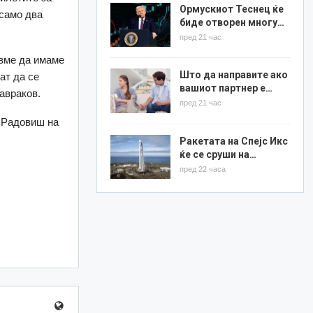
Ормускиот Теснец ќе
 само два
биде отворен многу…
пред 21 час
ивме да имаме
Што да направите ако
ат да се
вашиот партнер е…
авраков.
пред 21 час
о Радовиш на
Ракетата на Спејс Икс
ќе се сруши на…
пред 22 часа