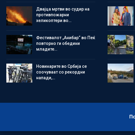
Двајца мртви во судир на
противпожарни
хеликоптери во…
Фестивалот „Анибар“ во Пеќ
повторно ги обедини
младите…
Новинарите во Србија се
соочуваат со рекордни
напади,…
По