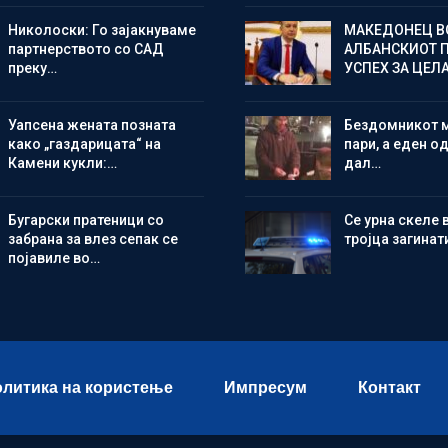
Николоски: Го зајакнуваме
МАКЕДОНЕЦ В
партнерството со САД
АЛБАНСКИОТ 
преку…
УСПЕХ ЗА ЦЕЛ
Уапсена жената позната
Бездомникот 
како „газдарицата“ на
пари, а еден од
Камени кукли:…
дал…
Бугарски пратеници со
Се урна скеле 
забрана за влез сепак се
тројца загинат
појавиле во…
литика на користење
Импресум
Контакт