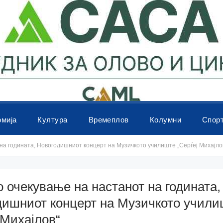
омија
Култура
Времеплов
Колумни
Спор
на годината, Новогодишниот концерт на Музичкото училиште „Серѓеј Михајло
 очекување на настанот на годината,
дишниот концерт на Музичкото учили
 Михајлов“