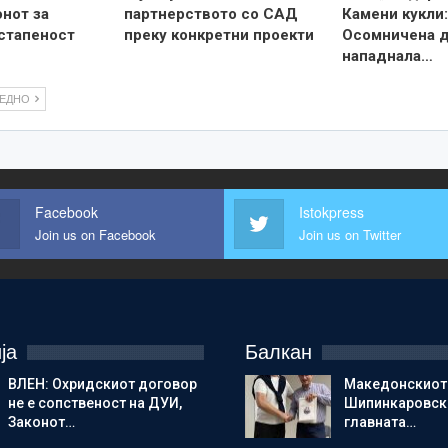
онот за
партнерството со САД
Камени кукли:
стапеност
преку конкретни проекти
Осомничена 
нападнала…
ЛЕДНО
Facebook
Istokpress
Join us on Facebook
Join us on Twitter
ја
Балкан
ВЛЕН: Охридскиот договор
Македонскиот
не е сопственост на ДУИ,
Шипинкаровски
Законот…
главната…