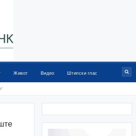
т
Живот
Видео
Штипски глас
в“
ште