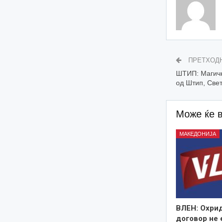
ПРЕТХОД
ШТИП: Магичн
од Штип, Свет
Може ќе 
МАКЕДОНИЈА
ВЛЕН: Охри
договор не 