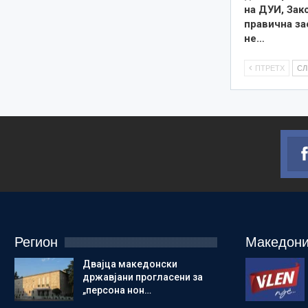
на ДУИ, Зак
правична за
не…
ПТРЕТХ
С
Регион
Македони
Двајца македонски
државјани прогласени за
„персона нон…