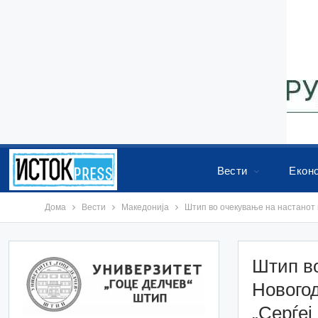
Вести
Екон
Дома
Вести
Македонија
Штип во очекување на настанот 
Штип во
Нового
„Серѓеј