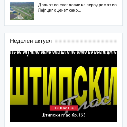
Дронот со експлозив на аеродромот во
Лајпциг оценет како…
Неделен актуел
ШТИПСКИ ГЛАС
Штипски глас бр.163