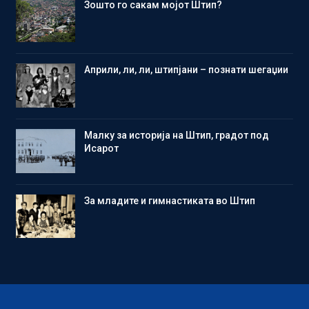
Зошто го сакам мојот Штип?
Aприли, ли, ли, штипјани – познати шегаџии
Малку за историја на Штип, градот под
Исарот
Зa младите и гимнастиката во Штип