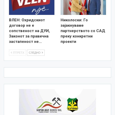
ВЛЕН: Охридскиот
Николоски: Го
договор не е
зајакнуваме
сопственост на ДУИ,
партнерството со САД
Законот за правична
преку конкретни
застапеност не…
проекти
ПТРЕТХ
СЛЕДНО