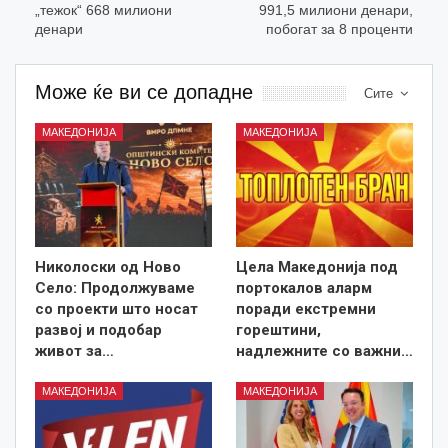
„тежок“ 668 милиони
991,5 милиони денари,
денари
побогат за 8 проценти
Може ќе ви се допадне
Сите
МАКЕДОНИЈА
МАКЕДОНИЈА
Николоски од Ново
Цела Македонија под
Село: Продолжуваме
портокалов аларм
со проекти што носат
поради екстремни
развој и подобар
горештини,
живот за…
надлежните со важни…
МАКЕДОНИЈА
МАКЕДОНИЈА