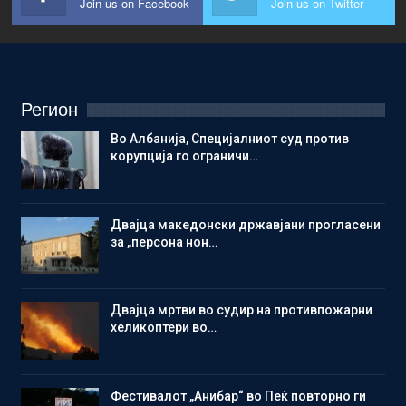
Join us on Facebook
Join us on Twitter
Регион
Во Албанија, Специјалниот суд против
корупција го ограничи…
Двајца македонски државјани прогласени
за „персона нон…
Двајца мртви во судир на противпожарни
хеликоптери во…
Фестивалот „Анибар“ во Пеќ повторно ги