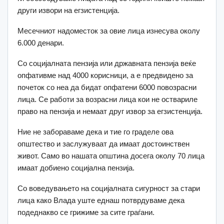
други извори на егзистенција.
Месечниот надоместок за овие лица изнесува околу
6.000 денари.
Со социјалната пензија или државната пензија веќе
опфативме над 4000 корисници, а е предвидено за
почеток со неа да бидат опфатени 6000 повозрасни
лица. Се работи за возрасни лица кои не оствариле
право на пензија и немаат друг извор за егзистенција.
Ние не забораваме дека и тие го граделе ова
општество и заслужуваат да имаат достоинствен
живот. Само во нашата општина досега околу 70 лица
имаат добиено социјална пензија.
Со воведувањето на социјалната сигурност за стари
лица како Влада уште еднаш потврдуваме дека
подеднакво се грижиме за сите граѓани.