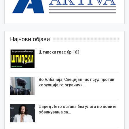
Најнови објави
Штипски глас бр.163
Во Албанија, Специјалниот суд против
корупција го ограничи…
Џаред Лето остана без улога по новите
обвинувања за…