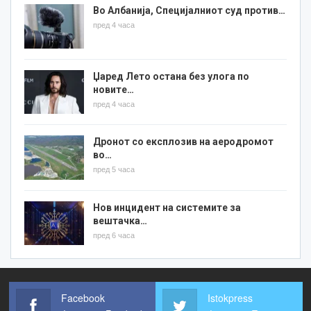
Во Албанија, Специјалниот суд против…
пред 4 часа
Џаред Лето остана без улога по
новите…
пред 4 часа
Дронот со експлозив на аеродромот
во…
пред 5 часа
Нов инцидент на системите за
вештачка…
пред 6 часа
Facebook
Istokpress