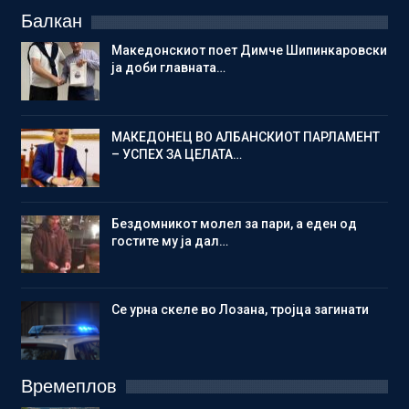
Балкан
Македонскиот поет Димче Шипинкаровски
ја доби главната…
МАКЕДОНЕЦ ВО АЛБАНСКИОТ ПАРЛАМЕНТ
– УСПЕХ ЗА ЦЕЛАТА…
Бездомникот молел за пари, а еден од
гостите му ја дал…
Се урна скеле во Лозана, тројца загинати
Времеплов