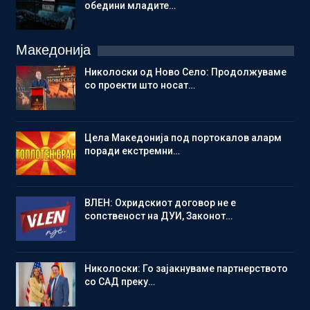
обедини младите…
Македонија
Николоски од Ново Село: Продолжуваме
со проекти што носат…
Цела Македонија под портокалов аларм
поради екстремни…
ВЛЕН: Охридскиот договор не е
сопственост на ДУИ, Законот…
Николоски: Го зајакнуваме партнерството
со САД преку…