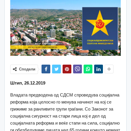
Сподели
Штип, 26.12.2019
Владата предводена од СДСМ спроведува социјална
реформа која целосно го менува начинот на кој се
грижиме за ранливите групи граѓани. Со Законот за
социјална сигурност на стари лица кој е дел од
социјалната реформа и веќе стапи на сила, социјално
ги обезбедуваме лицата над 65 години коишто немаат