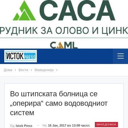
Дома
Вести
Македонија
Во штипската болница се
„оперира“ само водоводниот
систем
МАКЕДОНИЈА
На
16 Јан, 2017 во 13:08 часот.
Од
Istok Press