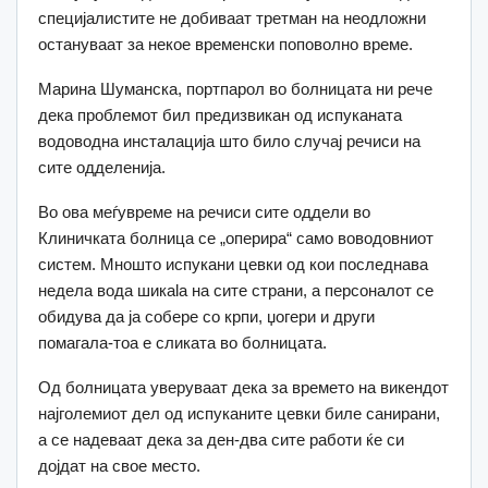
специјалистите не добиваат третман на неодложни
остануваат за некое временски поповолно време.
Марина Шуманска, портпарол во болницата ни рече
дека проблемот бил предизвикан од испуканата
водоводна инсталација што било случај речиси на
сите одделенија.
Во ова меѓувреме на речиси сите оддели во
Клиничката болница се „оперира“ само воводовниот
систем. Мношто испукани цевки од кои последнава
недела вода шикаla на сите страни, а персоналот се
обидува да ја собере со крпи, џогери и други
помагала-тоа е сликата во болницата.
Од болницата уверуваат дека за времето на викендот
најголемиот дел од испуканите цевки биле санирани,
а се надеваат дека за ден-два сите работи ќе си
дојдат на свое место.