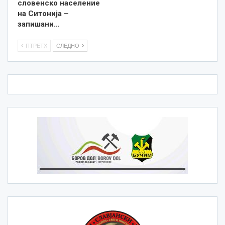
словенско население
на Ситонија –
запишани…
ПТРЕТХ
СЛЕДНО