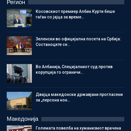
Регион
Косовскиот премиер Албин Курти беше
гаѓан со јајца за време…
Зеленски во официјална посета на Србија:
Состаноците се…
Во Албанија, Специјалниот суд против
корупција го ограничи…
Двајца македонски државјани прогласени
за „персона нон…
Македонија
Големата повелба на хуманизмот врачена