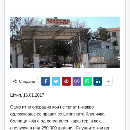
Сподели
Штип, 16.01.2017
Само итни операции кои не трпат никакво
одложување се прават во штипската Клиничка
болница која е од регионален карактер, а која
опслужува над 250.000 граѓани. Случаите кои од