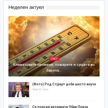
Неделен актуел
СВЕТ
Климатските промени, пожарите и сушата во
Европа…
(Фото) Род Стјуарт доби шесто внуче
пред 13 часа
Се породи актерката Обри Плаза