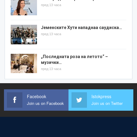
пред 13 часа
Јеменските Хути нападнаа саудиска…
пред 13 часа
„Последната роза на летото“ –
музички…
пред 13 часа
Facebook
Istokpress
Join us on Facebook
Join us on Twitter