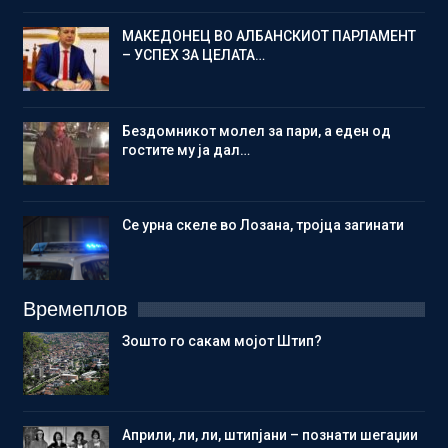
МАКЕДОНЕЦ ВО АЛБАНСКИОТ ПАРЛАМЕНТ
– УСПЕХ ЗА ЦЕЛАТА…
Бездомникот молел за пари, а еден од
гостите му ја дал…
Се урна скеле во Лозана, тројца загинати
Времеплов
Зошто го сакам мојот Штип?
Aприли, ли, ли, штипјани – познати шегаџии