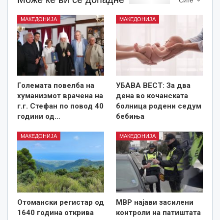
Сите
МАКЕДОНИЈА
МАКЕДОНИЈА
Големата повелба на
УБАВА ВЕСТ: За два
хуманизмот врачена на
дена во кочанската
г.г. Стефан по повод 40
болница родени седум
години од…
бебиња
МАКЕДОНИЈА
МАКЕДОНИЈА
Отомански регистар од
МВР најави засилени
1640 година открива
контроли на патиштата