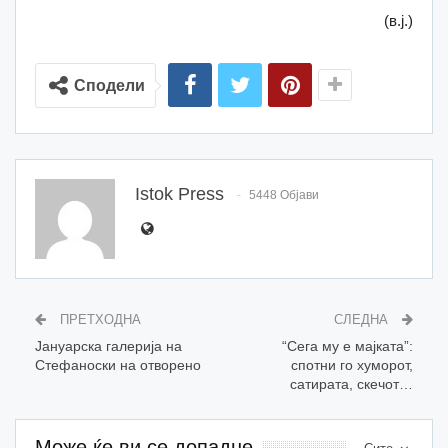
(в.ј.)
Сподели
Istok Press
5448 Објави
ПРЕТХОДНА
СЛЕДНА
Јануарска галерија на
“Сега му е мајката”:
Стефаноски на отворено
спотни го хуморот,
сатирата, скечот…
Може ќе ви се допадне