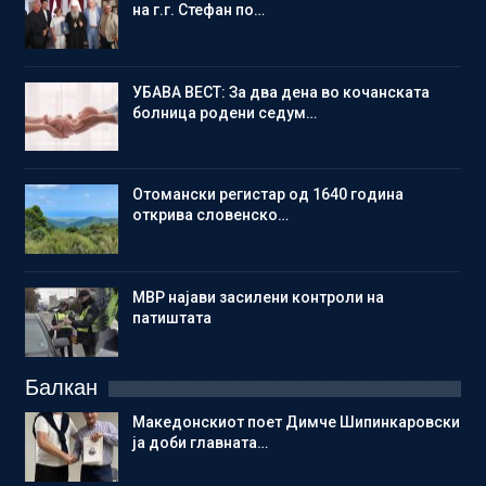
на г.г. Стефан по…
УБАВА ВЕСТ: За два дена во кочанската
болница родени седум…
Отомански регистар од 1640 година
открива словенско…
МВР најави засилени контроли на
патиштата
Балкан
Македонскиот поет Димче Шипинкаровски
ја доби главната…