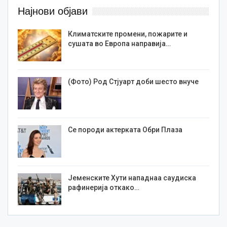
Најнови објави
Климатските промени, пожарите и
сушата во Европа направија…
(Фото) Род Стјуарт доби шесто внуче
Се породи актерката Обри Плаза
Јеменските Хути нападнаа саудиска
рафинерија откако…