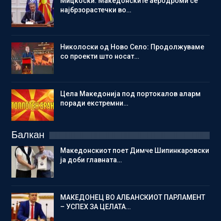
Мицкоски: Македонските аеродроми се
најбрзорастечки во…
Николоски од Ново Село: Продолжуваме
со проекти што носат…
Цела Македонија под портокалов аларм
поради екстремни…
Балкан
Македонскиот поет Димче Шипинкаровски
ја доби главната…
МАКЕДОНЕЦ ВО АЛБАНСКИОТ ПАРЛАМЕНТ
– УСПЕХ ЗА ЦЕЛАТА…