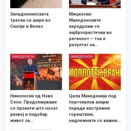
Западнонилската
Мицкоски:
треска се шири во
Македонските
Скопје и Велес
аеродроми се
најбрзорастечки во
регионот – тоа е
резултат на…
МАКЕДОНИЈА
МАКЕДОНИЈА
Николоски од Ново
Цела Македонија под
Село: Продолжуваме
портокалов аларм
со проекти што носат
поради екстремни
развој и подобар
горештини,
живот за…
надлежните со важни…