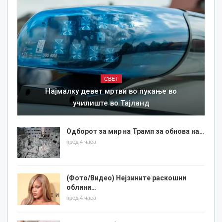
СВЕТ
Најмалку девет мртви во пукање во
училиште во Тајланд
Одборот за мир на Трамп за обнова на…
пред 4 часа
(Фото/Видео) Нејзините раскошни
облини…
пред 4 часа