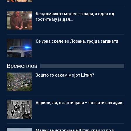
Бездомникот молел за пари, а еден од
гостите му ја дал…
Се урна скеле во Лозана, тројца загинати
Времеплов
Зошто го сакам мојот Штип?
Aприли, ли, ли, штипјани – познати шегаџии
Малку за историја на Штип, градот под