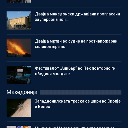
Двајца македонски државјани прогласени
за „персона нон…
Двајца мртви во судир на противпожарни
хеликоптери во…
Фестивалот „Анибар“ во Пеќ повторно ги
обедини младите…
Македонија
Западнонилската треска се шири во Скопје
и Велес