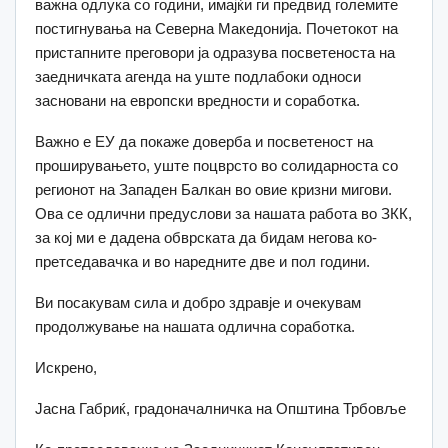
важна одлука со години, имајќи ги предвид големите
постигнувања на Северна Македонија. Почетокот на
пристапните преговори ја одразува посветеноста на
заедничката агенда на уште подлабоки односи
засновани на европски вредности и соработка.
Важно е ЕУ да покаже доверба и посветеност на
проширувањето, уште поцврсто во солидарноста со
регионот на Западен Балкан во овие кризни мигови.
Ова се одлични предуслови за нашата работа во ЗКК,
за кој ми е дадена обврската да бидам негова ко-
претседавачка и во наредните две и пол години.
Ви посакувам сила и добро здравје и очекувам
продолжување на нашата одлична соработка.
Искрено,
Јасна Габриќ, градоначалничка на Општина Трбовље