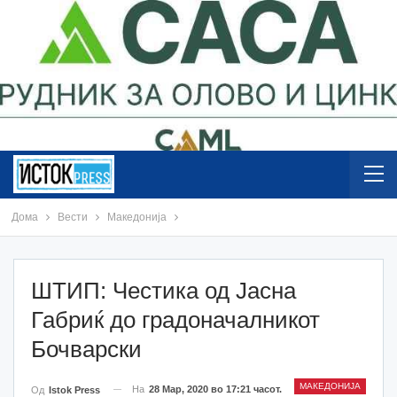
Дома
Вести
Македонија
ШТИП: Честика од Јасна
Габриќ до градоначалникот
Бочварски
МАКЕДОНИЈА
На
28 Мар, 2020 во 17:21 часот.
Од
Istok Press