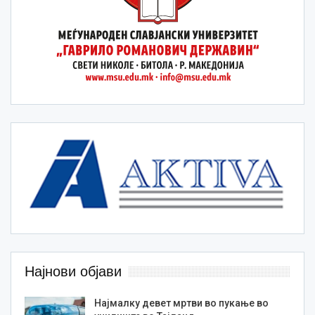
Најнови објави
Најмалку девет мртви во пукање во