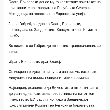
Благој Бочварски денес му го честиташе почетокот на
пристапните преговорите на Република Северна
Македонија за членство во Европската унија.
Јасна Габриќ, заедно со Благој Бочварски,
претседава со Заедничкиот Консултативен Комитет
на ЕУ.
Во писмото од Габриќ до штипскиот градоначалник се
вели:
„Драг г. Бочварски, драг Благој,
Со искрена радост го пишувам ова писмо, иако сите
минуваме низ досега невидени тешки времиња.
Најнапред, дозволете да Ви честитам што стигнавте
до уште една позитивна пресвртница на патот кон
членство во ЕУ. Јас лично, како и Заедничкиот
Консултативен Комитет на Региони ја бараме оваа