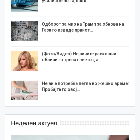
училиште во Тајланд
Одборот за мир на Трамп за обнова на
Газа го издаде првиот…
(Фото/Видео) Нејзините раскошни
облини го тресат светот, а…
Не ви е потребна пегла во жешко време:
Пробајте го овој…
Неделен актуел