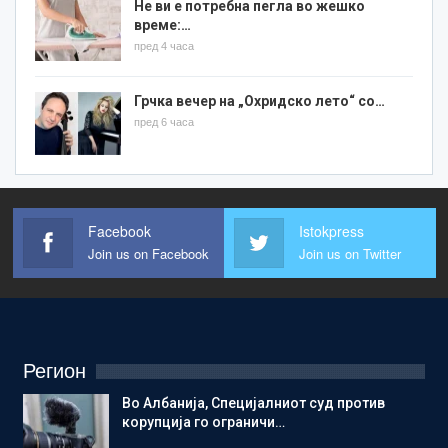
Не ви е потребна пегла во жешко
време:…
пред 4 часа
Грчка вечер на „Охридско лето“ со…
пред 6 часа
Facebook
Istokpress
Join us on Facebook
Join us on Twitter
Регион
Во Албанија, Специјалниот суд против
корупција го ограничи…