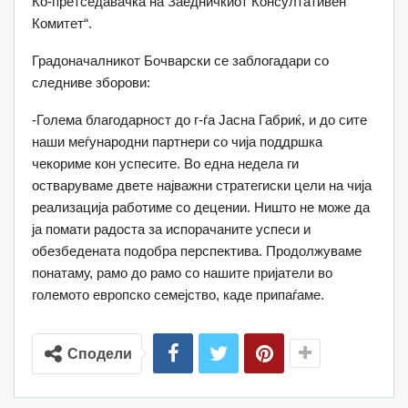
Ко-претседавачка на Заедничкиот Консултативен
Комитет“.
Градоначалникот Бочварски се заблогадари со
следниве зборови:
-Голема благодарност до г-ѓа Јасна Габриќ, и до сите
наши меѓународни партнери со чија поддршка
чекориме кон успесите. Во една недела ги
остваруваме двете најважни стратегиски цели на чија
реализација работиме со децении. Ништо не може да
ја помати радоста за испорачаните успеси и
обезбедената подобра перспектива. Продолжуваме
понатаму, рамо до рамо со нашите пријатели во
големото европско семејство, каде припаѓаме.
Сподели