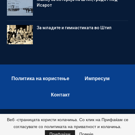
Исарот
Зa младите и гимнастиката во Штип
Политика на користење
Импресум
Контакт
Веб -страницата користи колачиња. Со клик на Прифаќам се
© 2026 - Istok Press. All Rights Reserved.
согласувате со политиката на приватност и колачиња.
Развиено и хостирано од
Прифаќам
Повеќе