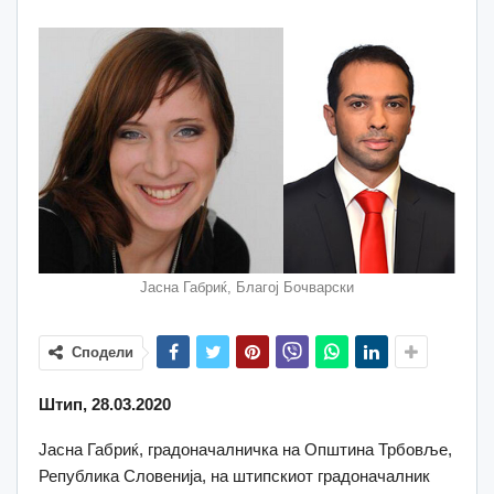
Јасна Габриќ, Благој Бочварски
Сподели
Штип, 28.03.2020
Јасна Габриќ, градоначалничка на Општина Трбовље,
Република Словенија, на штипскиот градоначалник