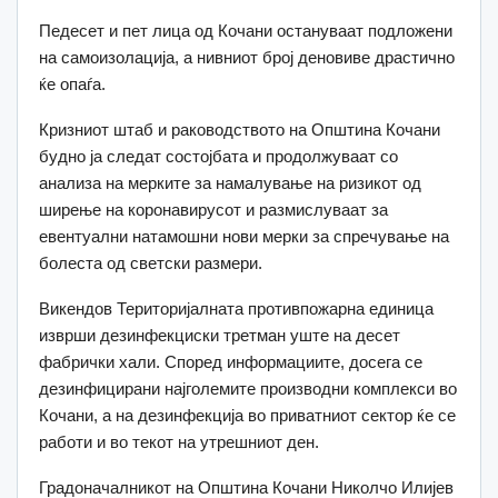
Педесет и пет лица од Кочани остануваат подложени
на самоизолација, а нивниот број деновиве драстично
ќе опаѓа.
Кризниот штаб и раководството на Општина Кочани
будно ја следат состојбата и продолжуваат со
анализа на мерките за намалување на ризикот од
ширење на коронавирусот и размислуваат за
евентуални натамошни нови мерки за спречување на
болеста од светски размери.
Викендов Територијалната противпожарна единица
изврши дезинфекциски третман уште на десет
фабрички хали. Според информациите, досега се
дезинфицирани најголемите производни комплекси во
Кочани, а на дезинфекција во приватниот сектор ќе се
работи и во текот на утрешниот ден.
Градоначалникот на Општина Кочани Николчо Илијев