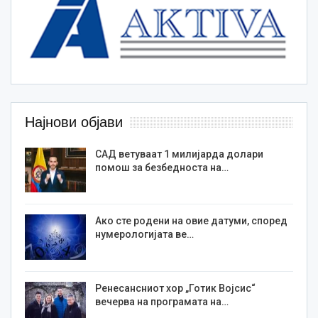
Најнови објави
САД ветуваат 1 милијарда долари
помош за безбедноста на…
Ако сте родени на овие датуми, според
нумерологијата ве…
Ренесансниот хор „Готик Војсис“
вечерва на програмата на…