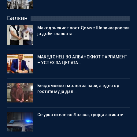
Балкан
Македонскиот поет Димче Шипинкаровски
ја доби главната…
МАКЕДОНЕЦ ВО АЛБАНСКИОТ ПАРЛАМЕНТ
– УСПЕХ ЗА ЦЕЛАТА…
Бездомникот молел за пари, а еден од
гостите му ја дал…
Се урна скеле во Лозана, тројца загинати