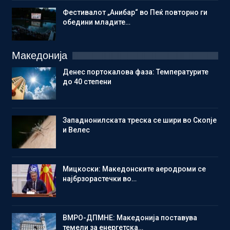
Фестивалот „Анибар“ во Пеќ повторно ги
обедини младите…
Македонија
Денес портокалова фаза: Температурите
до 40 степени
Западнонилската треска се шири во Скопје
и Велес
Мицкоски: Македонските аеродроми се
најбрзорастечки во…
ВМРО-ДПМНЕ: Македонија поставува
темели за енергетска…