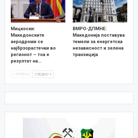
Мицкоски:
ВМРО-ДПМНЕ:
Македонските
Македонија поставува
аеродроми се
темели за енергетска
најбрзорастечки во
независност и зелена
регионот – тоа е
транзиција
резултат на…
ПТРЕТХ
СЛЕДНО