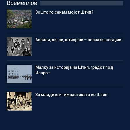
Времеплов
Зошто го сакам мојот Штип?
Aприли, ли, ли, штипјани – познати шегаџии
Малку за историја на Штип, градот под
Исарот
Зa младите и гимнастиката во Штип