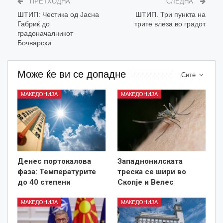
ПРЕТХОДНА
СЛЕДНА
ШТИП: Честика од Јасна
ШТИП. Три пункта на
Габриќ до
трите влеза во градот
градоначалникот
Бочварски
Може ќе ви се допадне
Сите
МАКЕДОНИЈА
МАКЕДОНИЈА
Денес портокалова
Западнонилската
фаза: Температурите
треска се шири во
до 40 степени
Скопје и Велес
МАКЕДОНИЈА
МАКЕДОНИЈА