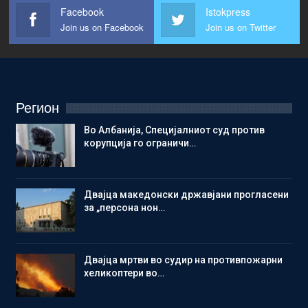
Facebook
Istokpress
Join us on Facebook
Join us on Twitter
Регион
Во Албанија, Специјалниот суд против
корупција го ограничи…
Двајца македонски државјани прогласени
за „персона нон…
Двајца мртви во судир на противпожарни
хеликоптери во…