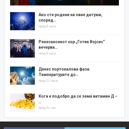
Ако сте родени на овие датуми,
според…
пред 8 часа
Ренесансниот хор „Готик Војсис“
вечерва…
пред 9 часа
Денес портокалова фаза:
Температурите до…
пред 12 часа
Кога е подобро да се зема витамин Д –
…
пред 21 час