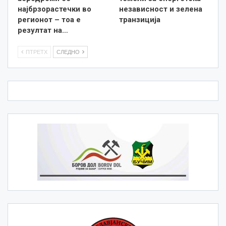
најбрзорастечки во
независност и зелена
регионот – тоа е
транзиција
резултат на…
ПТРЕТХ
СЛЕДНО