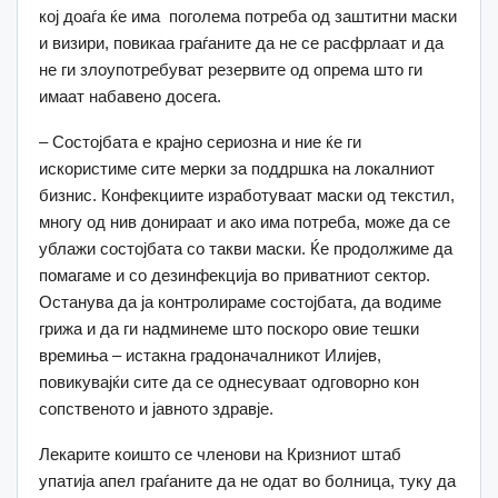
кој доаѓа ќе има поголема потреба од заштитни маски
и визири, повикаа граѓаните да не се расфрлаат и да
не ги злоупотребуват резервите од опрема што ги
имаат набавено досега.
– Состојбата е крајно сериозна и ние ќе ги
искористиме сите мерки за поддршка на локалниот
бизнис. Конфекциите изработуваат маски од текстил,
многу од нив донираат и ако има потреба, може да се
ублажи состојбата со такви маски. Ќе продолжиме да
помагаме и со дезинфекција во приватниот сектор.
Останува да ја контролираме состојбата, да водиме
грижа и да ги надминеме што поскоро овие тешки
времиња – истакна градоначалникот Илијев,
повикувајќи сите да се однесуваат одговорно кон
сопственото и јавното здравје.
Лекарите коишто се членови на Кризниот штаб
упатија апел граѓаните да не одат во болница, туку да