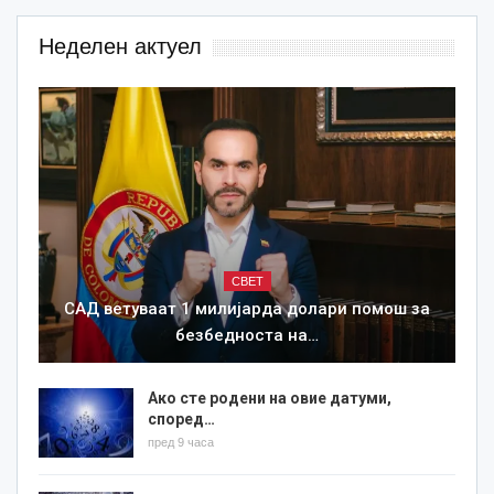
Неделен актуел
СВЕТ
САД ветуваат 1 милијарда долари помош за
безбедноста на…
Ако сте родени на овие датуми,
според…
пред 9 часа