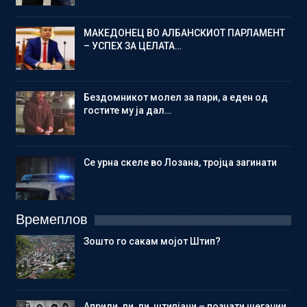
МАКЕДОНЕЦ ВО АЛБАНСКИОТ ПАРЛАМЕНТ
– УСПЕХ ЗА ЦЕЛАТА…
Бездомникот молел за пари, а еден од
гостите му ја дал…
Се урна скеле во Лозана, тројца загинати
Времеплов
Зошто го сакам мојот Штип?
Aприли, ли, ли, штипјани – познати шегаџии