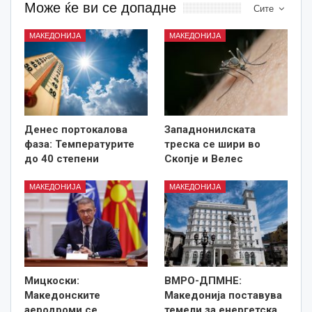
Може ќе ви се допадне
Сите
МАКЕДОНИЈА
МАКЕДОНИЈА
Денес портокалова
Западнонилската
фаза: Температурите
треска се шири во
до 40 степени
Скопје и Велес
МАКЕДОНИЈА
МАКЕДОНИЈА
Мицкоски:
ВМРО-ДПМНЕ:
Македонските
Македонија поставува
аеродроми се
темели за енергетска