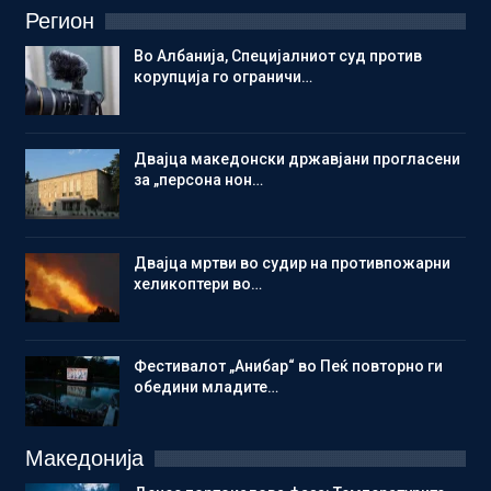
Регион
Во Албанија, Специјалниот суд против
корупција го ограничи…
Двајца македонски државјани прогласени
за „персона нон…
Двајца мртви во судир на противпожарни
хеликоптери во…
Фестивалот „Анибар“ во Пеќ повторно ги
обедини младите…
Македонија