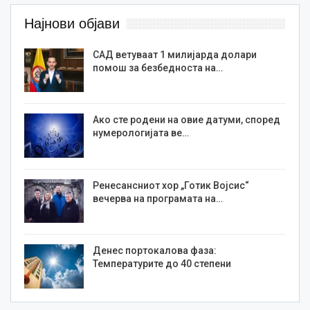
Најнови објави
САД ветуваат 1 милијарда долари
помош за безбедноста на…
Ако сте родени на овие датуми, според
нумерологијата ве…
Ренесансниот хор „Готик Војсис“
вечерва на програмата на…
Денес портокалова фаза:
Температурите до 40 степени