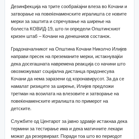
Дезинфекција на трите сообраќајни влеза во Кочани и
затворање на повеќенаменските игралишта се новите
мерки за заштита и спречување на ширење на
болеста КОВИД-19, што ги определи Општинскиот
кризен штаб – Кочани на денешниов состанок.
Градоначалникот на Општина Кочани Николчо Илијев
направи пресек на преземаните мерки, истакнувајќи
дека досегашната навремена реакција со начини што
овозможуваат социјална дистанца придонесува
Кочани да нема заразени од коронавирусот. За да се
намалат ризиците за ширење, Илијев предложи
третман на возилата на влезовите и затворање на
повеќенаменските игралишта по примерот на
детските.
Службите од Центарот за јавно здравје истакнаа дека
термини за тестирање има и дека матичните лекари
можат да резервираат. Поради тоа што во периодот