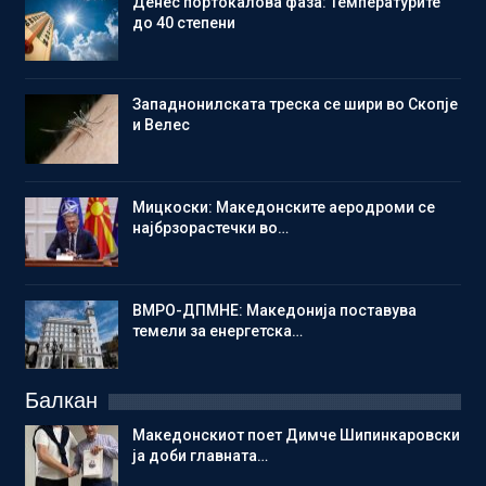
Денес портокалова фаза: Температурите
до 40 степени
Западнонилската треска се шири во Скопје
и Велес
Мицкоски: Македонските аеродроми се
најбрзорастечки во…
ВМРО-ДПМНЕ: Македонија поставува
темели за енергетска…
Балкан
Македонскиот поет Димче Шипинкаровски
ја доби главната…