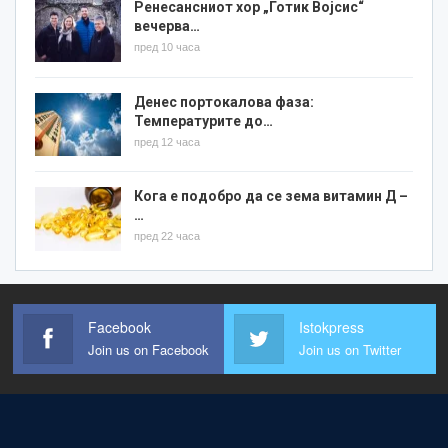
Ренесансниот хор „Готик Војсис“
вечерва…
пред 10 часа
Денес портокалова фаза:
Температурите до…
пред 12 часа
Кога е подобро да се зема витамин Д –
…
пред 22 часа
Facebook
Istokpress
Join us on Facebook
Join us on Twitter