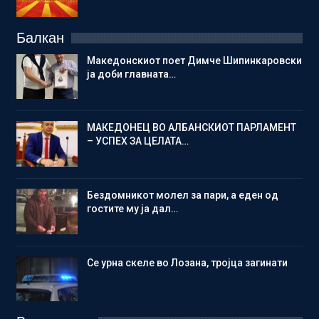
Балкан
Македонскиот поет Димче Шипинкаровски
ја доби главната…
МАКЕДОНЕЦ ВО АЛБАНСКИОТ ПАРЛАМЕНТ
– УСПЕХ ЗА ЦЕЛАТА…
Бездомникот молел за пари, а еден од
гостите му ја дал…
Се урна скеле во Лозана, тројца загинати