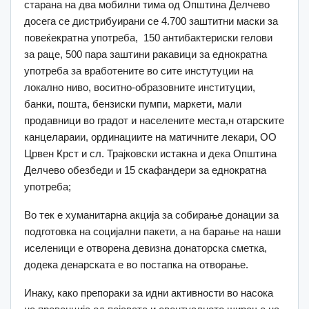
старана на два мобилни тима од Општина Делчево
досега се дистрибуирани се 4.700 заштитни маски за
повеќекратна употреба, 150 антибактериски гелови
за раце, 500 пара заштини ракавици за еднократна
употреба за вработените во сите инстутуции на
локално ниво, воситно-образовните институции,
банки, пошта, бензиски пумпи, маркети, мали
продавници во градот и населените места,н отарските
канцелараии, ординациите на матичните лекари, ОО
Црвен Крст и сл. Трајковски истакна и дека Општина
Делчево обезбеди и 15 скафандери за еднократна
употреба;
Во тек е хуманитарна акција за собирање донации за
подготовка на социјални пакети, а на барање на наши
иселеници е отворена девизна донаторска сметка,
додека денарската е во постапка на отворање.
Инаку, како препораки за идни активности во насока