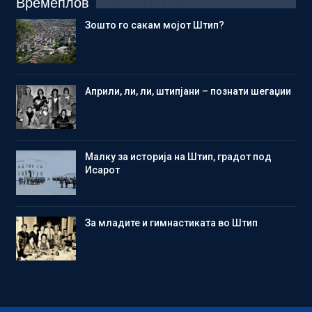
Времеплов
Зошто го сакам мојот Штип?
Aприли, ли, ли, штипјани – познати шегаџии
Малку за историја на Штип, градот под
Исарот
Зa младите и гимнастиката во Штип