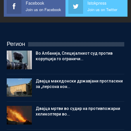
Facebook
Istokpress
Join us on Facebook
Join us on Twitter
Регион
Во Албанија, Специјалниот суд против
корупција го ограничи…
Двајца македонски државјани прогласени
за „персона нон…
Двајца мртви во судир на противпожарни
хеликоптери во…