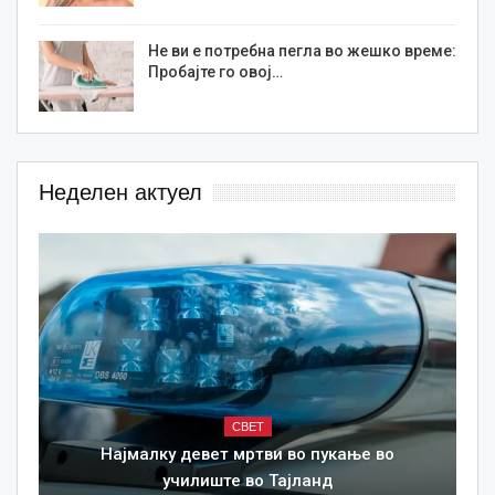
Не ви е потребна пегла во жешко време:
Пробајте го овој…
Неделен актуел
СВЕТ
Најмалку девет мртви во пукање во
училиште во Тајланд