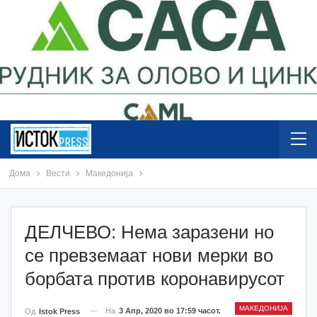
Дома
Вести
Македонија
ДЕЛЧЕВО: Нема заразени но
се превземаат нови мерки во
борбата против коронавирусот
МАКЕДОНИЈА
На
3 Апр, 2020 во 17:59 часот.
Од
Istok Press