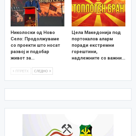
Николоски од Ново
Цела Македонија под
Село: Продолжуваме
портокалов аларм
со проекти што носат
поради екстремни
развој и подобар
горештини,
живот за…
надлежните со важни…
ПТРЕТХ
СЛЕДНО