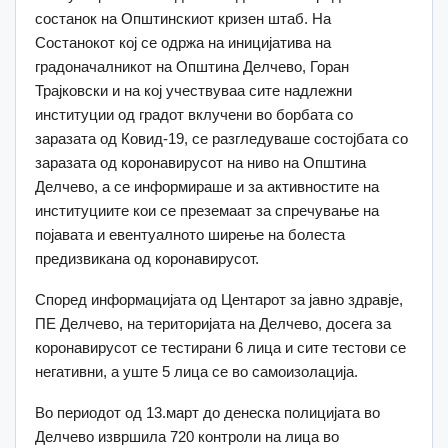
состанок на Општинскиот кризен штаб. На
Состанокот кој се одржа на иницијатива на
градоначалникот на Општина Делчево, Горан
Трајковски и на кој учествуваа сите надлежни
институции од градот вклучени во борбата со
заразата од Ковид-19, се разгледуваше состојбата со
заразата од коронавирусот на ниво на Општина
Делчево, а се информираше и за активностите на
институциите кои се преземаат за спречување на
појавата и евентуалното ширење на болеста
предизвикана од коронавирусот.
Според информацијата од Центарот за јавно здравје,
ПЕ Делчево, на територијата на Делчево, досега за
коронавирусот се тестирани 6 лица и сите тестови се
негативни, а уште 5 лица се во самоизолација.
Во периодот од 13.март до денеска полицијата во
Делчево извршила 720 контроли на лица во