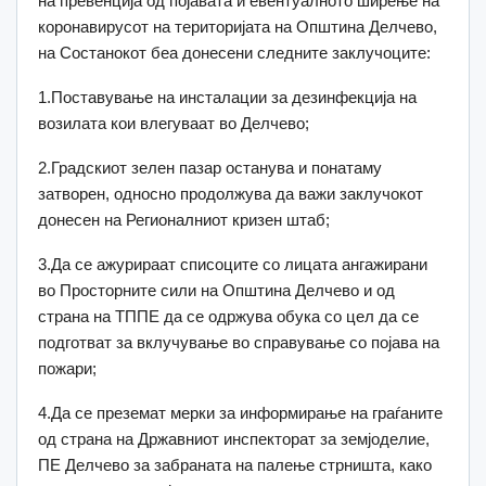
на превенција од појавата и евентуалното ширење на
коронавирусот на територијата на Општина Делчево,
на Состанокот беа донесени следните заклучоците:
1.Поставување на инсталации за дезинфекција на
возилата кои влегуваат во Делчево;
2.Градскиот зелен пазар останува и понатаму
затворен, односно продолжува да важи заклучокот
донесен на Регионалниот кризен штаб;
3.Да се ажурираат списоците со лицата ангажирани
во Просторните сили на Општина Делчево и од
страна на ТППЕ да се одржува обука со цел да се
подготват за вклучување во справување со појава на
пожари;
4.Да се преземат мерки за информирање на граѓаните
од страна на Државниот инспекторат за земјоделие,
ПЕ Делчево за забраната на палење стрништа, како