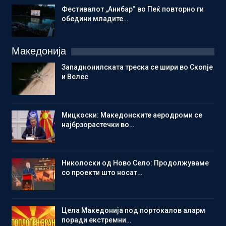
Фестивалот „Анибар“ во Пеќ повторно ги
обедини младите…
Македонија
Западнонилската треска се шири во Скопје
и Велес
Мицкоски: Македонските аеродроми се
најбрзорастечки во…
Николоски од Ново Село: Продолжуваме
со проекти што носат…
Цела Македонија под портокалов аларм
поради екстремни…