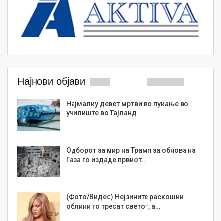
Најнови објави
Најмалку девет мртви во пукање во
училиште во Тајланд
Одборот за мир на Трамп за обнова на
Газа го издаде првиот…
(Фото/Видео) Нејзините раскошни
облини го тресат светот, а…