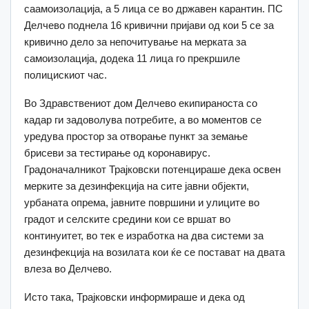
саамоизолација, а 5 лица се во државен карантин. ПС
Делчево поднела 16 кривични пријави од кои 5 се за
кривично дело за непочитување на мерката за
самоизолација, додека 11 лица го прекршиле
полицискиот час.
Во Здравствениот дом Делчево екипираноста со
кадар ги задоволува потребите, а во моментов се
уредува простор за отворање пункт за земање
брисеви за тестирање од коронавирус.
Градоначалникот Трајковски потенцираше дека освен
мерките за дезинфекција на сите јавни објекти,
урбаната опрема, јавните површини и улиците во
градот и селските средини кои се вршат во
континуитет, во тек е изработка на два системи за
дезинфекција на возилата кои ќе се постават на двата
влеза во Делчево.
Исто така, Трајковски информираше и дека од