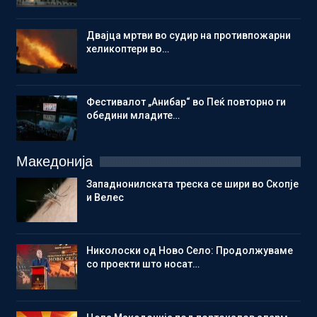
Двајца мртви во судир на противпожарни
хеликоптери во…
Фестивалот „Анибар“ во Пеќ повторно ги
обедини младите…
Македонија
Западнонилската треска се шири во Скопје
и Велес
Николоски од Ново Село: Продолжуваме
со проекти што носат…