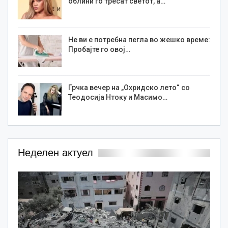
облини го тресат светот, а…
Не ви е потребна пегла во жешко време:
Пробајте го овој…
Грчка вечер на „Охридско лето“ со
Теодосија Нтоку и Масимо…
Неделен актуел