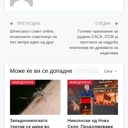
ПРЕТХОДНА
СЛЕДНА
Штипскиот совет online,
Големо признание за
кочанските советници на
рудник САСА, ССМ ја
пет метри еден од друг
прогласи за најдоба
компанија во државата за
неделава
Може ќе ви се допадне
Сите
МАКЕДОНИЈА
МАКЕДОНИЈА
Западнонилската
Николоски од Ново
треска се шири во
Село: Продолжуваме