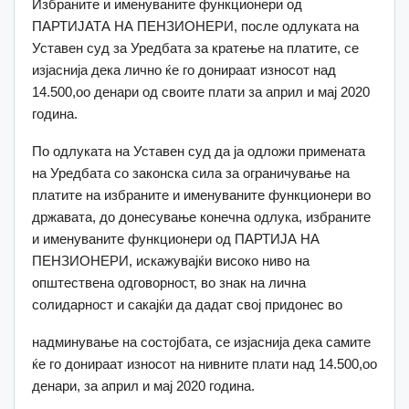
Избраните и именуваните функционери од
ПАРТИЈАТА НА ПЕНЗИОНЕРИ, после одлуката на
Уставен суд за Уредбата за кратење на платите, се
изјаснија дека лично ќе го донираат износот над
14.500,оо денари од своите плати за април и мај 2020
година.
По одлуката на Уставен суд да ја одложи примената
на Уредбата со законска сила за ограничување на
платите на избраните и именуваните функционери во
државата, до донесување конечна одлука, избраните
и именуваните функционери од ПАРТИЈА НА
ПЕНЗИОНЕРИ, искажувајќи високо ниво на
општествена одговорност, во знак на лична
солидарност и сакајќи да дадат свој придонес во
надминување на состојбата, се изјаснија дека самите
ќе го донираат износот на нивните плати над 14.500,оо
денари, за април и мај 2020 година.