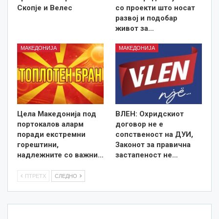
Скопје и Велес
со проекти што носат
развој и подобар
живот за…
МАКЕДОНИЈА
МАКЕДОНИЈА
Цела Македонија под
ВЛЕН: Охридскиот
портокалов аларм
договор не е
поради екстремни
сопственост на ДУИ,
горештини,
Законот за правична
надлежните со важни…
застапеност не…
ПТРЕТХ
СЛЕДНО