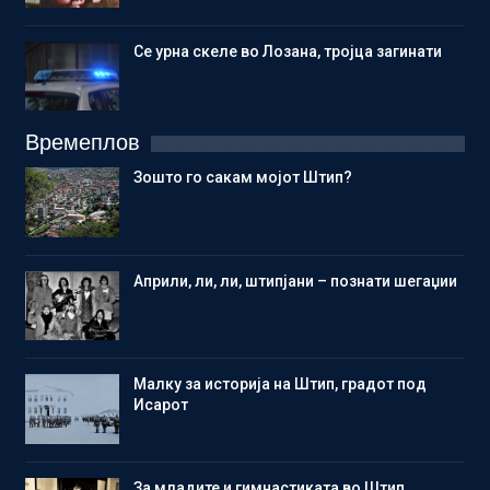
Се урна скеле во Лозана, тројца загинати
Времеплов
Зошто го сакам мојот Штип?
Aприли, ли, ли, штипјани – познати шегаџии
Малку за историја на Штип, градот под
Исарот
Зa младите и гимнастиката во Штип