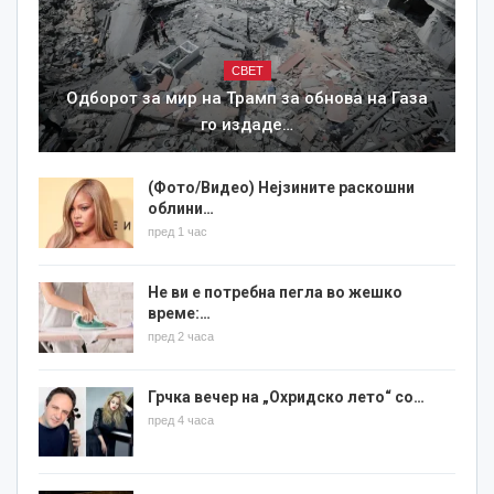
СВЕТ
Одборот за мир на Трамп за обнова на Газа
го издаде…
(Фото/Видео) Нејзините раскошни
облини…
пред 1 час
Не ви е потребна пегла во жешко
време:…
пред 2 часа
Грчка вечер на „Охридско лето“ со…
пред 4 часа