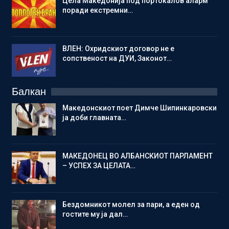
Цела Македонија под портокалов аларм
поради екстремни…
ВЛЕН: Охридскиот договор не е
сопственост на ДУИ, Законот…
Балкан
Македонскиот поет Димче Шипинкаровски
ја доби главната…
МАКЕДОНЕЦ ВО АЛБАНСКИОТ ПАРЛАМЕНТ
– УСПЕХ ЗА ЦЕЛАТА…
Бездомникот молел за пари, а еден од
гостите му ја дал…