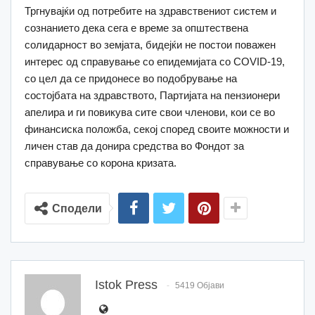
Тргнувајќи од потребите на здравствениот систем и
сознанието дека сега е време за општествена
солидарност во земјата, бидејќи не постои поважен
интерес од справување со епидемијата со COVID-19,
со цел да се придонесе во подобрување на
состојбата на здравството, Партијата на пензионери
апелира и ги повикува сите свои членови, кои се во
финансиска положба, секој според своите можности и
личен став да донира средства во Фондот за
справување со корона кризата.
Сподели
Istok Press
5419 Објави