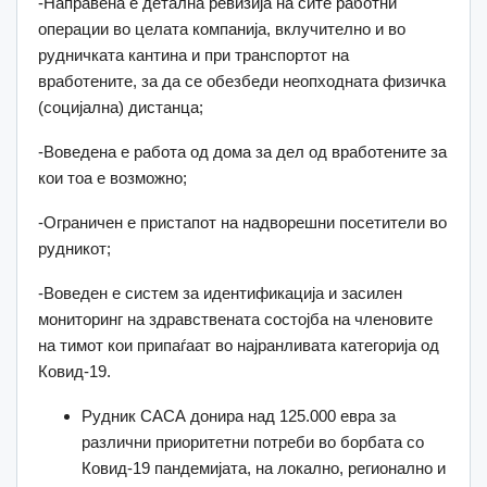
-Направена е детална ревизија на сите работни
операции во целата компанија, вклучително и во
рудничката кантина и при транспортот на
вработените, за да се обезбеди неопходната физичка
(социјална) дистанца;
-Воведена е работа од дома за дел од вработените за
кои тоа е возможно;
-Ограничен е пристапот на надворешни посетители во
рудникот;
-Воведен е систем за идентификација и засилен
мониторинг на здравствената состојба на членовите
на тимот кои припаѓаат во најранливата категорија од
Ковид-19.
Рудник САСА донира над 125.000 евра за
различни приоритетни потреби во борбата со
Ковид-19 пандемијата, на локално, регионално и