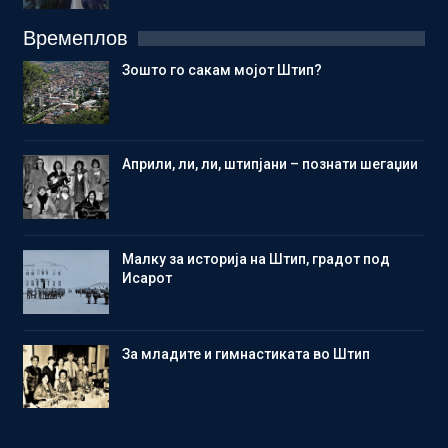
Времеплов
Зошто го сакам мојот Штип?
Aприли, ли, ли, штипјани – познати шегаџии
Малку за историја на Штип, градот под
Исарот
Зa младите и гимнастиката во Штип