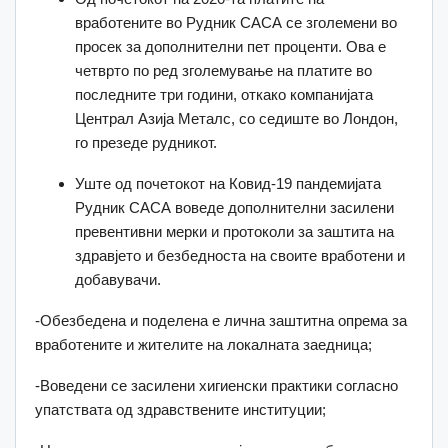
вработените во Рудник САСА се зголемени во
просек за дополнителни пет проценти. Ова е
четврто по ред зголемување на платите во
последните три години, откако компанијата
Централ Азија Металс, со седиште во Лондон,
го презеде рудникот.
Уште од почетокот на Ковид-19 пандемијата
Рудник САСА воведе дополнителни засилени
превентивни мерки и протоколи за заштита на
здравјето и безбедноста на своите вработени и
добавувачи.
-Обезбедена и поделена е лична заштитна опрема за
вработените и жителите на локалната заедница;
-Воведени се засилени хигиенски практики согласно
упатствата од здравствените институции;