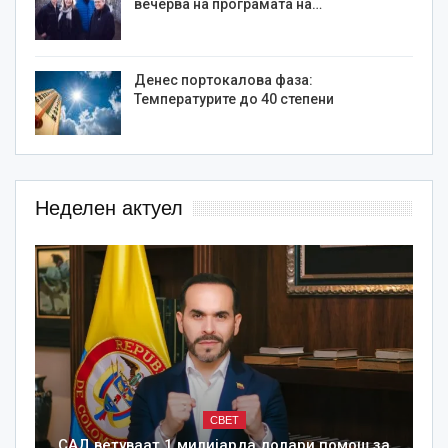
вечерва на програмата на…
Денес портокалова фаза:
Температурите до 40 степени
Неделен актуел
СВЕТ
САД ветуваат 1 милијарда долари помош за