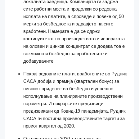
локалната заедница. Компанијата ги задржа
сите работни места и продолжи со редовна
исплата на платите, а спроведе и повеќе од 50
мерки за безбедноста и здравјето на сите
вработени. Намерата е да се одржи
континуитетот на производството и испораката
на оловен и цинков концентрат се додека тоа е
возможно и безбедно за вработените и
добавувачите.
Покрај редовните плати, вработените во Рудник
САСА добија и премија (квартален бонус) за
нивниот придонес во безбедно и успешно
исполнување на планираните производствени
параметри. И покрај сите предизвици
предизвикани од Ковид-19 пандемијата, Рудник
САСА ги постигна производствените таргети за
првиот квартал од 2020.
Од почетокот на 2020-та платите на