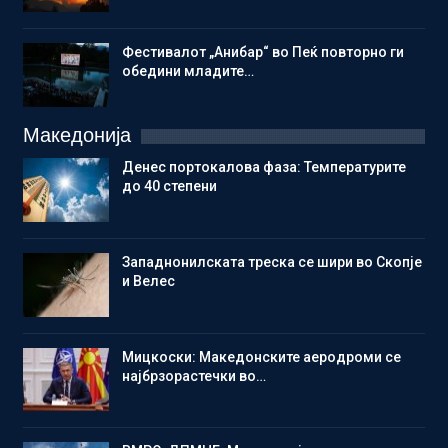
Фестивалот „Анибар“ во Пеќ повторно ги
обедини младите…
Македонија
Денес портокалова фаза: Температурите
до 40 степени
Западнонилската треска се шири во Скопје
и Велес
Мицкоски: Македонските аеродроми се
најбрзорастечки во…