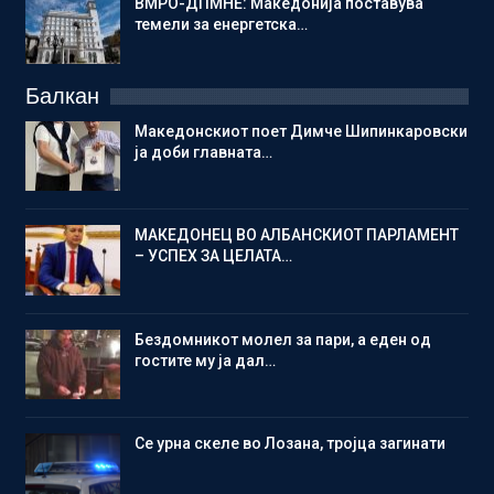
ВМРО-ДПМНЕ: Македонија поставува
темели за енергетска…
Балкан
Македонскиот поет Димче Шипинкаровски
ја доби главната…
МАКЕДОНЕЦ ВО АЛБАНСКИОТ ПАРЛАМЕНТ
– УСПЕХ ЗА ЦЕЛАТА…
Бездомникот молел за пари, а еден од
гостите му ја дал…
Се урна скеле во Лозана, тројца загинати