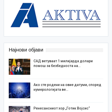
Најнови објави
САД ветуваат 1 милијарда долари
помош за безбедноста на…
Ако сте родени на овие датуми, според
нумерологијата ве…
Ренесансниот хор „Готик Војсис“