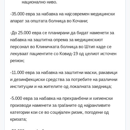
национално ниво.
-35.000 евра за набавка на најсовремен медицински
апарат за општата болница во Кочани;
-До 25.000 евра се планирани да бидат наменети за
набавка на заштитна опрема за медицинскиот
персонал во Клиничката болница во Штип каде се
лекуваат пациентите со Ковид-19 од целиот источен
регион;
-11.000 евра за набавка на заштитни маски, ракавици
и дезинфекциски средства за потребите на различни
институции и на жителите од локалната заедница;
-5.000 евра за набавка на прехранбени и хигиенски
производи наменети за граѓаните од најранливите
категории кои се во социјален ризик, погодени од
кризата;