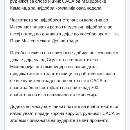
рудникот за олово и цинк САСА од Македонска
Каменица за најдобра компанија оваа недела.
Честитката за најдобриот стопански колектив во
Источниот плански регион и еден од најдобрите во
секој поглед во државата дојде во посебно време – за
Први Мај, светскиот Ден на трудот.
Посебна тежина ова признание добива во сознанието
дека е дојдена од Сојузот на синдикатите на
Македонија, што имплицира сознание дека
синдикатите како заштитиници на работнички права
се исклучително задоволни од тоа што САСА го
прави за благосостојбата на своите над 700
вработени но и за националната економија.
Додека во многу компании платите на вработените се
намалуваат поради корона вирусот, рудникот САСА ги
зголеми примањата на рударите за пет проценти.