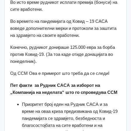
Во исто време рудникот исплати премија (бонуси) на
сите вработени.
Во времето на пандемијата од Ковид – 19 САСА
воведе дополнителни мерки и протоколи за заштита
на здравјето на своите вработени.
Конечно, рудникот донираше 125.000 евра за борба
против Ковид-19. (За тоа каде отиде донацијата во
понеделник).
Од ССМ Ова е примерот што треба да се следи!
Пет факти за Рудник САСА за изборот на
„Компанија на неделата“ што го спроведува ССМ
Приоритет број еден на Рудник САСА и за
време на оваа криза предизвикана од Ковид-19
пандемијата се здравјето, безбедноста и
благосостојбата на сите вработени и на