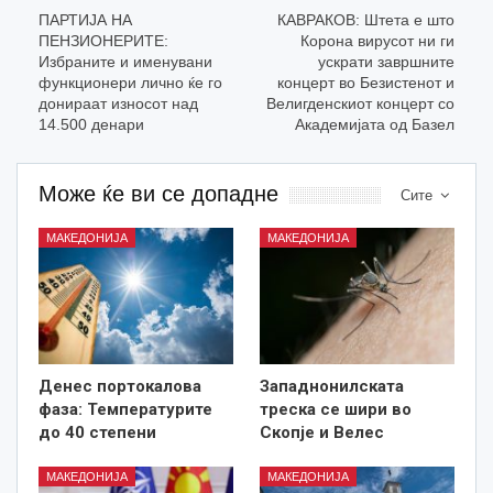
ПАРТИЈА НА
КАВРАКОВ: Штета е што
ПЕНЗИОНЕРИТЕ:
Корона вирусот ни ги
Избраните и именувани
ускрати завршните
функционери лично ќе го
концерт во Безистенот и
донираат износот над
Велигденскиот концерт со
14.500 денари
Академијата од Базел
Може ќе ви се допадне
Сите
МАКЕДОНИЈА
МАКЕДОНИЈА
Денес портокалова
Западнонилската
фаза: Температурите
треска се шири во
до 40 степени
Скопје и Велес
МАКЕДОНИЈА
МАКЕДОНИЈА