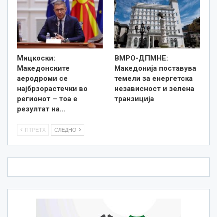
Мицкоски:
ВМРО-ДПМНЕ:
Македонските
Македонија поставува
аеродроми се
темели за енергетска
најбрзорастечки во
независност и зелена
регионот – тоа е
транзиција
резултат на…
ПТРЕТХ
СЛЕДНО