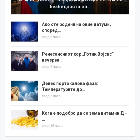
безбедноста на…
Ако сте родени на овие датуми,
според…
пред 3 часа
Ренесансниот хор „Готик Војсис“
вечерва…
пред 4 часа
Денес портокалова фаза:
Температурите до…
пред 7 часа
Кога е подобро да се зема витамин Д –
…
пред 16 часа