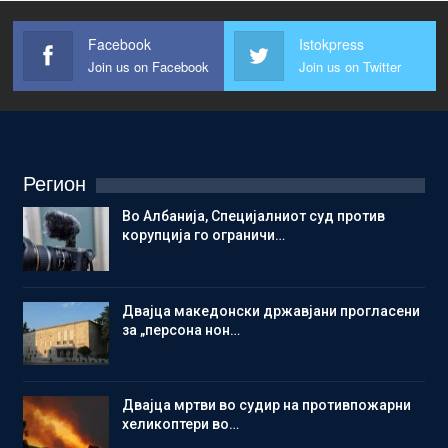
Facebook
Istokpress
Join us on Facebook
Join us on Twitter
Регион
Во Албанија, Специјалниот суд против
корупција го ограничи…
Двајца македонски државјани прогласени
за „персона нон…
Двајца мртви во судир на противпожарни
хеликоптери во…