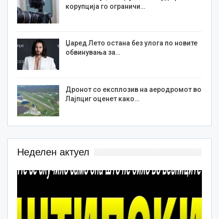
корупција го ограничи…
Џаред Лето остана без улога по новите
обвинувања за…
Дронот со експлозив на аеродромот во
Лајпциг оценет како…
Неделен актуел