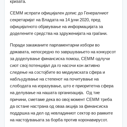
кризата.
СЕММ испрати официјален допис до Генералниот
секретаријат на Владата на 14 јуни 2020, пред
официјалното објавување на информацијата за
доделените средства на здруженијата на граѓани.
Поради закажаните парламентарни избори во
државата, непосредно по завршувањето на конкурсот
за доделување финансиска помош, СЕММ одлучи
сиот свој потенцијал да го насочи кон активно
следење на состојбите во медиумската сфера и
набљудување на степенот на почитување на
слободата на изразување, што е приоритетна сфера
на делување на нашата организација. Од тие
причини, сметаме дека во овој момент СЕММ треба
да остане настрана од оваа акција за финансиска
поддршка на дел од невладиниот сектор во рамките
на настојувањата за борба против коронавирусот.