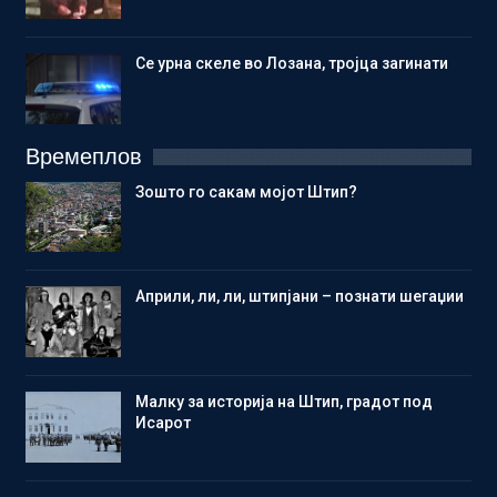
Се урна скеле во Лозана, тројца загинати
Времеплов
Зошто го сакам мојот Штип?
Aприли, ли, ли, штипјани – познати шегаџии
Малку за историја на Штип, градот под
Исарот