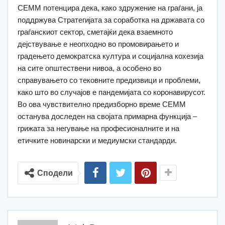
СЕММ потенцира дека, како здружение на граѓани, ја
поддржува Стратегијата за соработка на државата со
граѓанскиот сектор, сметајќи дека взаемното
дејствување е неопходно во промовирањето и
градењето демократска култура и социјална кохезија
на сите општествени нивоа, а особено во
справувањето со тековните предизвици и проблеми,
како што во случајов е пандемијата со коронавирусот.
Во ова чувствително предизборно време СЕММ
останува доследен на својата примарна функција –
грижата за негување на професионалните и на
етичките новинарски и медиумски стандарди.
Сподели