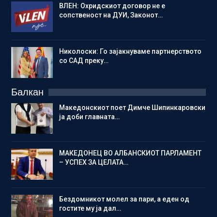
ВЛЕН: Охридскиот договор не е
сопственост на ДУИ, Законот…
Николоски: Го зајакнуваме партнерството
со САД преку…
Балкан
Македонскиот поет Димче Шипинкаровски
ја доби главната…
МАКЕДОНЕЦ ВО АЛБАНСКИОТ ПАРЛАМЕНТ
– УСПЕХ ЗА ЦЕЛАТА…
Бездомникот молел за пари, а еден од
гостите му ја дал…