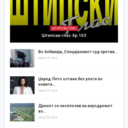
ШТИПСКИ ГЛАС
Штипски глас бр.163
Во Албанија, Специјалниот суд против…
пред 14 часа
Џаред Лето остана без улога по
новите…
пред 14 часа
Дронот со експлозив на аеродромот
во…
пред 15 часа