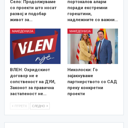
Село: Продолжуваме
портокалов аларм
со проекти што носат
поради екстремни
развој и подобар
горештини,
живот за…
надлежните со важни…
МАКЕДОНИЈА
МАКЕДОНИЈА
ВЛЕН: Охридскиот
Николоски: Го
договор не е
зајакнуваме
сопственост на ДУИ,
партнерството со САД
Законот за правична
преку конкретни
застапеност не…
проекти
ПТРЕТХ
СЛЕДНО