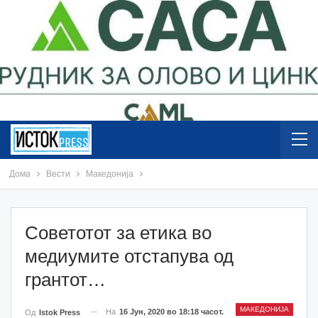
Дома
Вести
Македонија
Советотот за етика во
медиумите отстапува од
грантот…
МАКЕДОНИЈА
На
16 Јун, 2020 во 18:18 часот.
Од
Istok Press