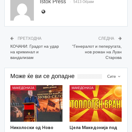
Istok Press
5413 Објави
ПРЕТХОДНА
СЛЕДНА
КОЧАНИ: Градот на удар
“Генералот и пеперугата,
на криминал и
нов роман на Луан
вандализам
Старова
Може ќе ви се допадне
Сите
МАКЕДОНИЈА
МАКЕДОНИЈА
Николоски од Ново
Цела Македонија под