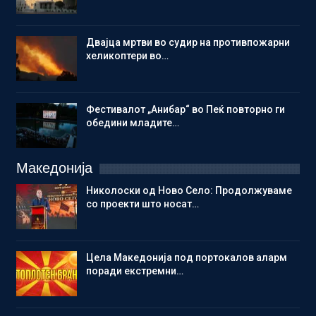
Двајца мртви во судир на противпожарни
хеликоптери во…
Фестивалот „Анибар“ во Пеќ повторно ги
обедини младите…
Македонија
Николоски од Ново Село: Продолжуваме
со проекти што носат…
Цела Македонија под портокалов аларм
поради екстремни…