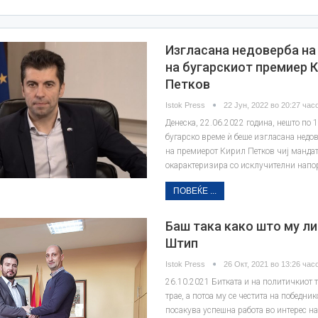
Изгласана недоверба на
на бугарскиот премиер 
Петков
Istok Press
22 Јун, 2022 во 20:27 часо
Денеска, 22.06.2022 година, нешто по 1
бугарско време ѝ беше изгласана недов
на премиерот Кирил Петков чиј мандат
окарактеризира со исклучителни напо
ПОВЕЌЕ ...
Баш тaка како што му ли
Штип
Istok Press
26 Окт, 2021 во 13:26 часо
26.10.2021 Битката и на политичкиот т
трае, а потоа му се честита на победник
посакува успешна работа во интерес на