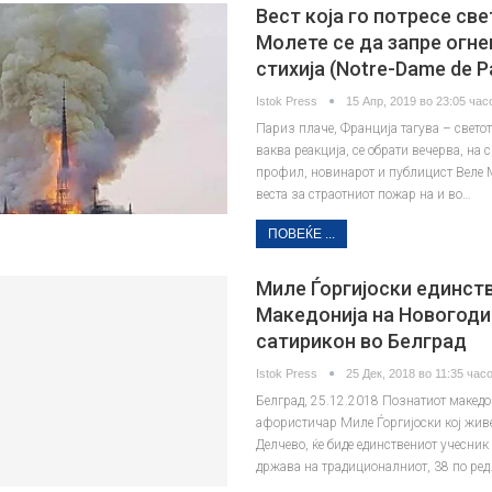
Вест која го потресе све
Молете се да запре огне
стихија (Notre-Dame de Pa
Istok Press
15 Апр, 2019 во 23:05 часо
Париз плаче, Франција тагува – светот
ваква реакција, се обрати вечерва, на 
профил, новинарот и публицист Веле 
веста за страотниот пожар на и во…
ПОВЕЌЕ ...
Миле Ѓоргијоски единст
Македонија на Новогод
сатирикон во Белград
Istok Press
25 Дек, 2018 во 11:35 часо
Белград, 25.12.2018 Познатиот макед
афористичар Миле Ѓоргијоски кој живе
Делчево, ќе биде единствениот учесник
држава на традиционалниот, 38 по ре