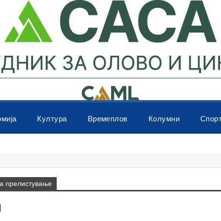
омија
Култура
Времеплов
Колумни
Спор
на прелистување
н