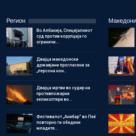
Регион
Македони
Во Албанија, Специјалниот
суд против корупција го
ограничи…
Двајца македонски
државјани прогласени за
„персона нон…
Двајца мртви во судир на
противпожарни
хеликоптери во…
Фестивалот „Анибар“ во Пеќ
повторно ги обедини
младите…