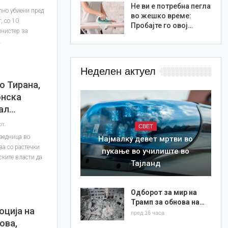
Не ви е потребна пегла
лно убиени пред
во жешко време:
, со 10
Пробајте го овој…
инистер за
…
Неделен актуел
о Тирана,
онска
вал…
от.
СВЕТ
заедница во
Најмалку девет мртви во
ва со растечки
пукање во училиште во
ските власти да
Тајланд
Одборот за мир на
Трамп за обнова на…
оција на
пред 16 часа
ова,