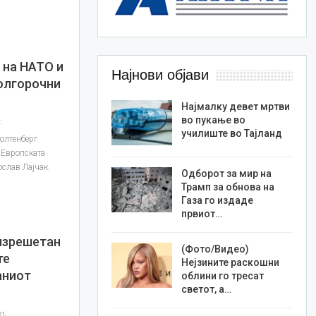
 на НАТО и
Најнови објави
долгорочни
Најмалку девет мртви
во пукање во
.
училиште во Тајланд
толтенберг
а Европската
ослав Лајчак.
Одборот за мир на
Трамп за обнова на
Газа го издаде
првиот…
 изрешетан
(Фото/Видео)
те
Нејзините раскошни
аниот
облини го тресат
светот, а…
т.