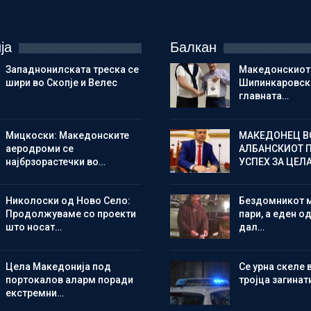
ја
Балкан
Западнонилската треска се
Македонскиот
шири во Скопје и Велес
Шипинкаровски
главната…
Мицкоски: Македонските
МАКЕДОНЕЦ В
аеродроми се
АЛБАНСКИОТ 
најбрзорастечки во…
УСПЕХ ЗА ЦЕЛ
Николоски од Ново Село:
Бездомникот 
Продолжуваме со проекти
пари, а еден од
што носат…
дал…
Цела Македонија под
Се урна скеле 
портокалов аларм поради
тројца загинат
екстремни…