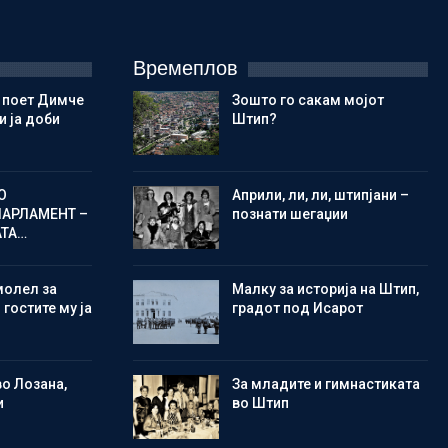
Времеплов
 поет Димче
Зошто го сакам мојот
 ја доби
Штип?
О
Aприли, ли, ли, штипјани –
ПАРЛАМЕНТ –
познати шегаџии
АТА…
молел за
Малку за историја на Штип,
 гостите му ја
градот под Исарот
во Лозана,
Зa младите и гимнастиката
и
во Штип