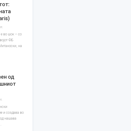
тот:
ната
ris)
т.
 е во шок – со
својот ФБ
Митаноски, на
вен од
ишниот
т.
онски
е и создава во
 од нашава
д…