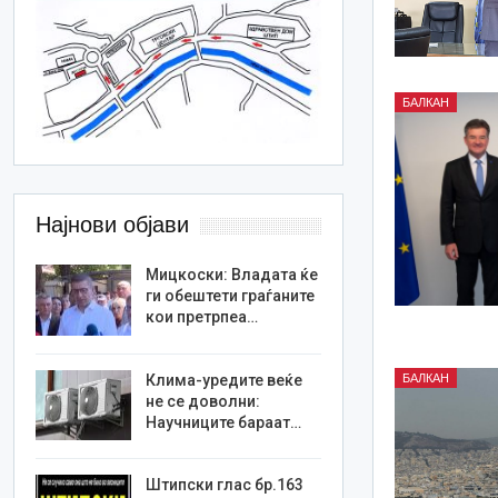
БАЛКАН
Најнови објави
Мицкоски: Владата ќе
ги обештети граѓаните
кои претрпеа…
БАЛКАН
Клима-уредите веќе
не се доволни:
Научниците бараат…
Штипски глас бр.163