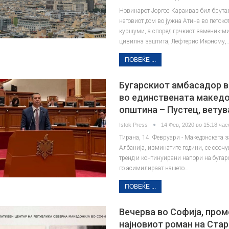
Новинарот Јоргос Караиваз бил брута
неговиот дом во јужна Атина во петокот
куршуми, а според грчкиот заменик-м
цивилна заштита, Лефтерис Иконому,
ПОВЕЌЕ ...
Бугарскиот амбасадор в
во единствената макед
општина – Пустец, вету
Istok Press
14 Фев, 2020 во 15:18 час
Тирана, 14. Февруари - Македонската 
Албанија, изминатите години, се соочу
тренд и континуирани напори на бугар
го асимилираат нашето…
ПОВЕЌЕ ...
Вечерва во Софија, пром
најновиот роман на Стар