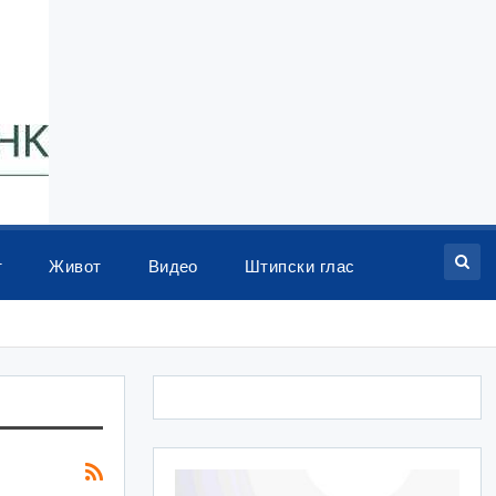
т
Живот
Видео
Штипски глас