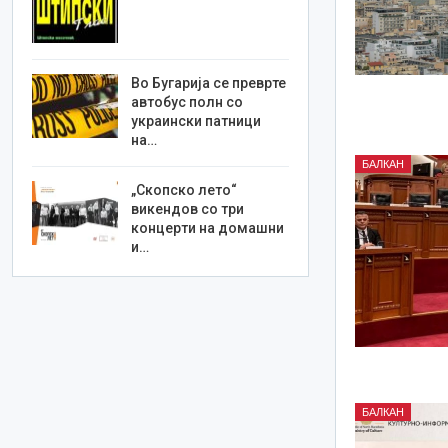
Во Бугарија се преврте
автобус полн со
украински патници
на…
БАЛКАН
„Скопско лето“
викендов со три
концерти на домашни
и…
БАЛКАН