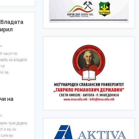
 Владата
Кирил
т.
9 часот по
ерба на владата
 се
ри за…
чи на
т.
ерен трае додека
от и му се
 сите во