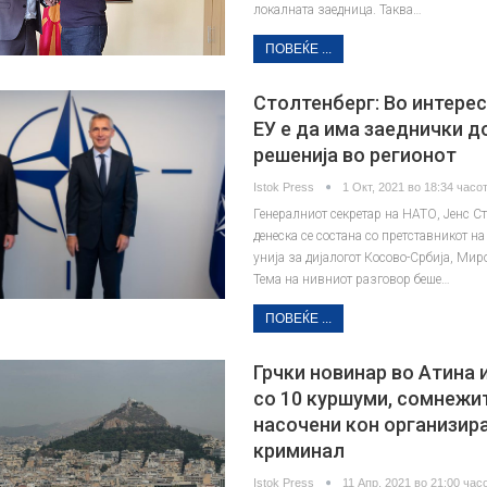
локалната заедница. Таква…
ПОВЕЌЕ ...
Столтенберг: Во интерес
ЕУ е да има заеднички 
решенија во регионот
Istok Press
1 Окт, 2021 во 18:34 часот
Генералниот секретар на НАТО, Јенс С
денеска се состана со претставникот н
унија за дијалогот Косово-Србија, Мир
Тема на нивниот разговор беше…
ПОВЕЌЕ ...
Грчки новинар во Атина
со 10 куршуми, сомнежи
насочени кон организир
криминал
Istok Press
11 Апр, 2021 во 21:00 часо