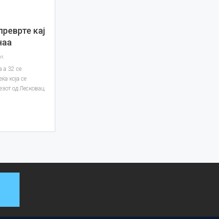
реврте кај
наа
т.
 а 32 се
ќа која се
езот од Лесковац