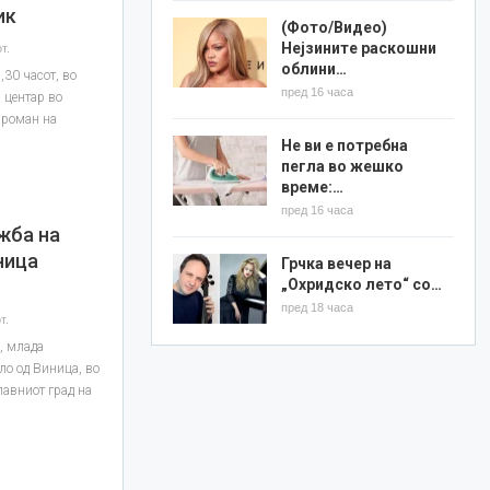
ик
(Фото/Видео)
Нејзините раскошни
т.
облини…
,30 часот, во
пред 16 часа
 центар во
 роман на
Не ви е потребна
пегла во жешко
време:…
пред 16 часа
жба на
ница
Грчка вечер на
„Охридско лето“ со…
пред 18 часа
т.
, млада
ло од Виница, во
лавниот град на