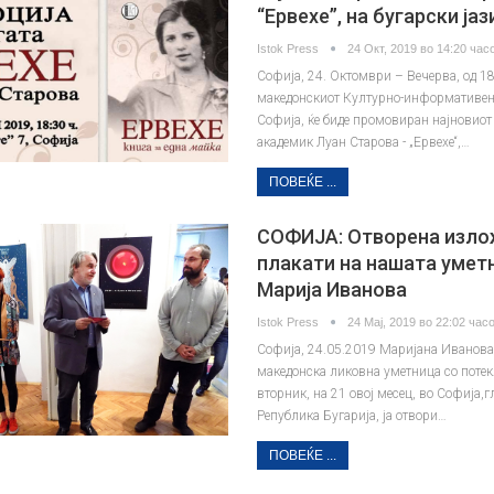
“Ервехе”, на бугарски јаз
Istok Press
24 Окт, 2019 во 14:20 часо
Софија, 24. Октомври – Вечерва, од 18
македонскиот Културно-информативен
Софија, ќе биде промовиран најновиот
академик Луан Старова - „Ервехе“,…
ПОВЕЌЕ ...
СОФИЈА: Отворена изло
плакати на нашата умет
Марија Иванова
Istok Press
24 Мај, 2019 во 22:02 часо
Софија, 24.05.2019 Маријана Иванова
македонска ликовна уметница со потек
вторник, на 21 овој месец, во Софија,г
Република Бугарија, ја отвори…
ПОВЕЌЕ ...