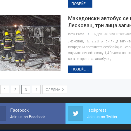
ПОВЕЌЕ ...
Македонски автобус се п
Лесковац, три лица заги
Istok Press
16 Дек, 2018 во 15:09 часо
Лесковац, 16.12.2018 Три лица загинаа
повредени во тешката сообраќајна несре
случила синоќа околу 1,40 часот на вл
кога се преврналавотбус од…
ПОВЕЌЕ ...
1
2
3
4
СЛЕДНА
Facebook
Istokpress
Join us on Facebook
Join us on Twitter