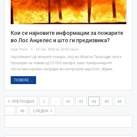
Кои се најновите информации за пожарите
во Лос Анџелес и што ги предизвика?
Istok Press
13 Јан, 2025 во 10:03 часот.
Најголемиот од четирите пожари, оној во областа Палисадес сега е
проширен на повеќе од 20.000 хектари, иако пожарникарите
постигнаа скромен напредок во контролата над огнот, објави…
ПОВЕЌЕ ...
ПРЕТХОДНА
1
…
42
43
44
45
46
…
49
СЛЕДНА