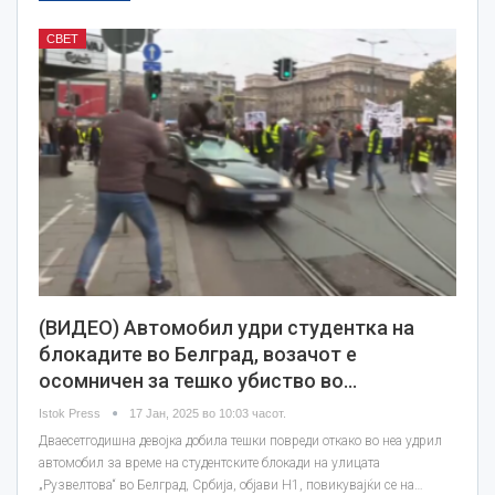
СВЕТ
(ВИДЕО) Автомобил удри студентка на
блокадите во Белград, возачот е
осомничен за тешко убиство во…
Istok Press
17 Јан, 2025 во 10:03 часот.
Дваесетгодишна девојка добила тешки повреди откако во неа удрил
автомобил за време на студентските блокади на улицата
„Рузвелтова“ во Белград, Србија, објави Н1, повикувајќи се на…