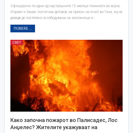
Официјално по едни од најстрашните 15 месеци поминати во војна,
Израел и Хамас постигнаa договор за прекин на огнот во Газа, кој ќе
доведе до постепено ослободување на заложници и…
ПОВЕЌЕ ...
СВЕТ
Како започна пожарот во Палисадес, Лос
Анџелес? Жителите укажуваат на