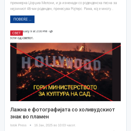
премиерка Џорџиа Мелони, и ја изненади со роденденска песна за
нејзиниот 48-ми роденден, пренесува Ројтерс. Рама, кој е многу…
ПОВЕЌЕ ...
СВЕТ
Лажна е фотографијата со холивудскиот
знак во пламен
Istok Press
16 Јан, 2025 во 10:03 часот.