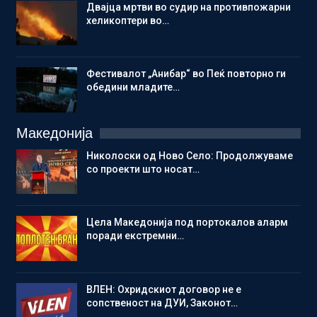
Двајца мртви во судир на противпожарни
хеликоптери во…
Фестивалот „Анибар“ во Пеќ повторно ги
обедини младите…
Македонија
Николоски од Ново Село: Продолжуваме
со проекти што носат…
Цела Македонија под портокалов аларм
поради екстремни…
ВЛЕН: Охридскиот договор не е
сопственост на ДУИ, Законот…