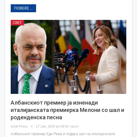
ПОВЕЌЕ ...
СВЕТ
Албанскиот премиер ја изненади
италијанската премиерка Мелони со шал и
роденденска песна
Istok Press
17 Јан, 2025 во 09:02 часот.
Албанскиот премиер Еди Рама ѝ подари шал на италијанската