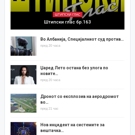
ШТИПСКИ ГЛАС
Штипски глас бр.163
Во Албанија, Специјалниот суд против…
пред 20 часа
Џаред Лето остана без улога по
новите…
пред 20 часа
Дронот со експлозив на аеродромот
во…
пред 21 час
Нов инцидент на системите за
вештачка…