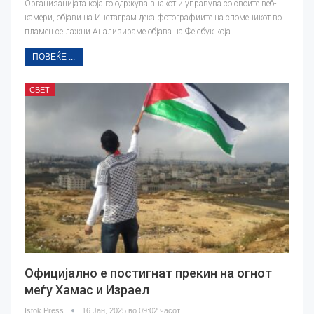
Организацијата која го одржува знакот и управува со своите веб-
камери, објави на Инстаграм дека фотографиите на споменикот во
пламен се лажни Анализираме објава на Фејсбук која…
ПОВЕЌЕ ...
СВЕТ
Официјално е постигнат прекин на огнот
меѓу Хамас и Израел
Istok Press
16 Јан, 2025 во 09:02 часот.