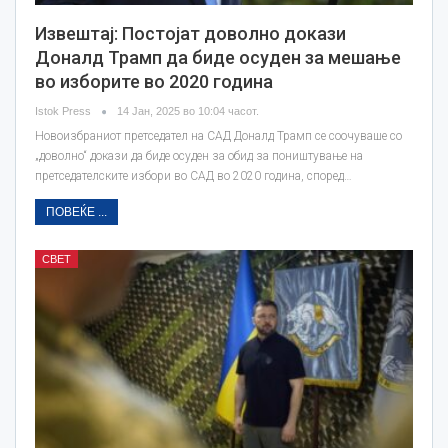
Извештај: Постојат доволно докази
Доналд Трамп да биде осуден за мешање
во изборите во 2020 година
Istok Press
14 Јан, 2025 во 10:04 часот.
Новоизбраниот претседател на САД Доналд Трамп се соочуваше со
„доволно“ докази да биде осуден за обид за поништување на
претседателските избори во САД во 2020 година, според…
ПОВЕЌЕ ...
СВЕТ