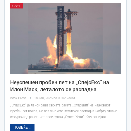
СВЕТ
Неуспешен пробен лет на „СпејсЕкс“ на
Илон Маск, леталото се распадна
Istok Press
18 Јан, 2025 во 09:02 часот.
„СпејсEкс“ ја лансираше својата ракета „Старшип“ на најновиот
пробен лет вчера, но вселенското летало се распадна набргу откако
се одвои од ракетниот засилувач „Супер Хеви“. Компанијата…
ПОВЕЌЕ ...