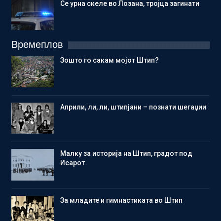
Се урна скеле во Лозана, тројца загинати
Времеплов
Зошто го сакам мојот Штип?
Aприли, ли, ли, штипјани – познати шегаџии
Малку за историја на Штип, градот под
Исарот
Зa младите и гимнастиката во Штип