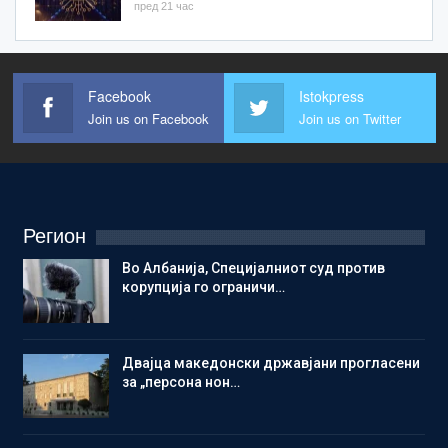
пред 21 час
Facebook
Istokpress
Join us on Facebook
Join us on Twitter
Регион
Во Албанија, Специјалниот суд против
корупција го ограничи…
Двајца македонски државјани прогласени
за „персона нон…