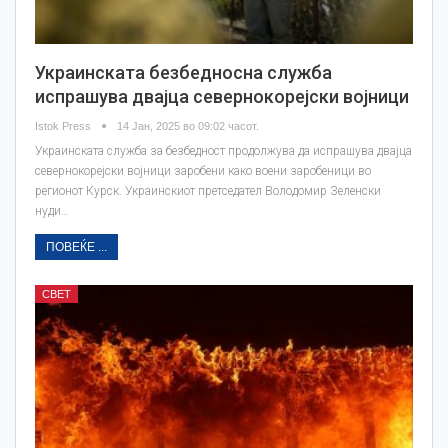
Украинската безбедносна служба
испрашува двајца севернокорејски војници
Istok Press
14 Јан, 2025 во 09:02 часот.
Украинската служба за безбедност продолжува да испрашува двајца
севернокорејски војници заробени како воени заробеници во
регионот Курск. Украинскиот претседател Володомир Зеленски
нуди…
ПОВЕЌЕ ...
СВЕТ