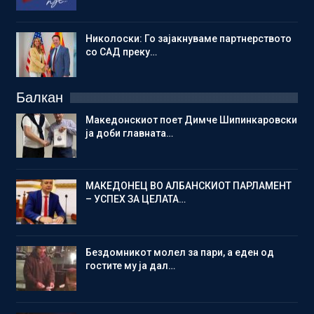
Николоски: Го зајакнуваме партнерството
со САД преку…
Балкан
Македонскиот поет Димче Шипинкаровски
ја доби главната…
МАКЕДОНЕЦ ВО АЛБАНСКИОТ ПАРЛАМЕНТ
– УСПЕХ ЗА ЦЕЛАТА…
Бездомникот молел за пари, а еден од
гостите му ја дал…