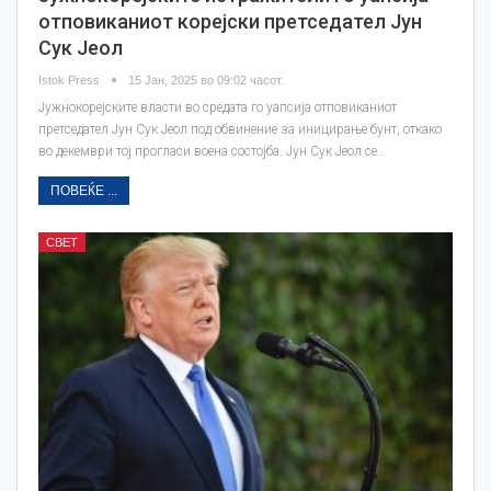
отповиканиот корејски претседател Јун
Сук Јеол
Istok Press
15 Јан, 2025 во 09:02 часот.
Јужнокорејските власти во средата го уапсија отповиканиот
претседател Јун Сук Јеол под обвинение за иницирање бунт, откако
во декември тој прогласи воена состојба. Јун Сук Јеол се…
ПОВЕЌЕ ...
СВЕТ