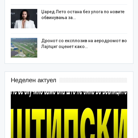
Џаред Лето остана без улога по новите
обвинувања за…
Дронот со експлозив на аеродромот во
Лајпциг оценет како…
Неделен актуел