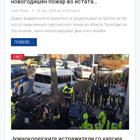
новогодишен пожар во истата…
Istok Press
15 Јан, 2025 во 10:03 часот.
Додека федералните истражители ја продолжуваат истрагата за тоа
што го предизвикало смртоносниот пожар во областа Палисадес во
Лос Анџелес, некои жители веруваат дека огнот можеби…
ПОВЕЌЕ ...
СВЕТ
Јужнокорејските истражители го уапсија