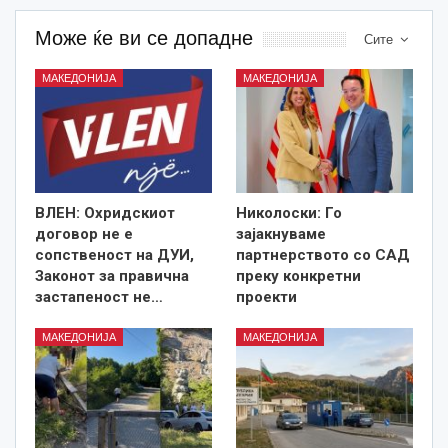
Може ќе ви се допадне
Сите
МАКЕДОНИЈА
МАКЕДОНИЈА
ВЛЕН: Охридскиот
Николоски: Го
договор не е
зајакнуваме
сопственост на ДУИ,
партнерството со САД
Законот за правична
преку конкретни
застапеност не…
проекти
МАКЕДОНИЈА
МАКЕДОНИЈА