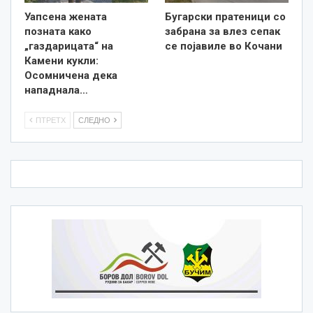
Уапсена жената
Бугарски пратеници со
позната како
забрана за влез сепак
„газдарицата“ на
се појавиле во Кочани
Камени кукли:
Осомничена дека
нападнала…
ПТРЕТХ
СЛЕДНО