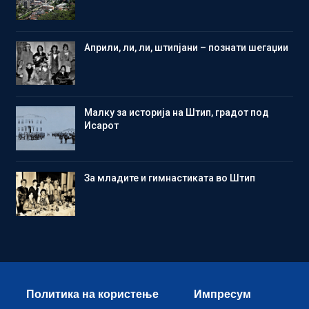
Aприли, ли, ли, штипјани – познати шегаџии
Малку за историја на Штип, градот под
Исарот
Зa младите и гимнастиката во Штип
Политика на користење
Импресум