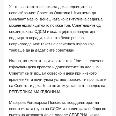
Уште на стартот се покажа дека седниците на
новоизбраниот Совет на Општина Штип нема да
минуваат мазно. Денешната конститутивна седница
мошне експлицитно го покажа тоа. Советниците од
опозициската СДСМ и коалицијата ја напуштија
седницата поради, како што беше речено,
неприлагодениот текст на свечената изјава која
требаше да ја дадат сите советници.
Имено, во текстот на изјавата стои: “Јас…….свечено
изјавувам дека правата и должностите на член на
Советот ќе ги вршам совесно и дека при нивното
вршење ќе ги почитувам уставот, законот и прописите
на Советот и дека ќе го штитам уставниот поредок на
РЕПУБЛИКА МАКЕДОНИЈА.
Маријана Рогожарска Поповска, координаторот на
советничката група на СДСМ и коалицијата побара во
името на државата да се додаде СЕВЕРНА, какво