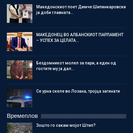
Македонскиот поет Димче Шипинкаровски
ја доби главната…
МАКЕДОНЕЦ ВО АЛБАНСКИОТ ПАРЛАМЕНТ
– УСПЕХ ЗА ЦЕЛАТА…
Бездомникот молел за пари, а еден од
гостите му ја дал…
Се урна скеле во Лозана, тројца загинати
Времеплов
Зошто го сакам мојот Штип?