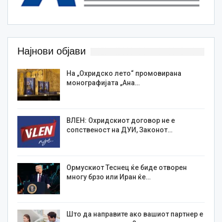
Најнови објави
На „Охридско лето“ промовирана
монографијата „Ана…
ВЛЕН: Охридскиот договор не е
сопственост на ДУИ, Законот…
Ормускиот Теснец ќе биде отворен
многу брзо или Иран ќе…
Што да направите ако вашиот партнер е