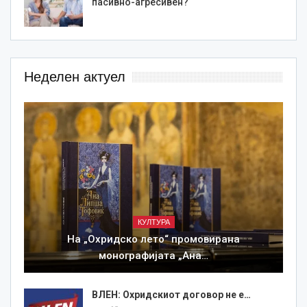
пасивно-агресивен?
Неделен актуел
КУЛТУРА
На „Охридско лето“ промовирана
монографијата „Ана…
ВЛЕН: Охридскиот договор не е…