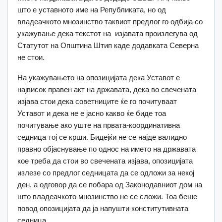
што е уставното име на Републиката, но од
владеачкото мнозинство таквиот предлог го одбија со
укажување дека текстот на изјавата произлегува од
Статутот на Општина Штип каде додавката Северна
не стои.
На укажувањето на опозицијата дека Уставот е
највисок правен акт на државата, дека во свечената
изјава стои дека советниците ќе го почитуваат
Уставот и дека не е јасно какво ќе биде тоа
почитување ако уште на првата-координативна
седница тој се крши. Бидејќи не се најде валидно
правно објаснување по однос на името на државата
кое треба да стои во свечената изјава, опозицијата
излезе со предлог седницата да се одложи за некој
ден, а одговор да се побара од Законодавниот дом на
што владеачкото мнозинство не се сложи. Тоа беше
повод опозицијата да ја напушти конститутивната
седница.