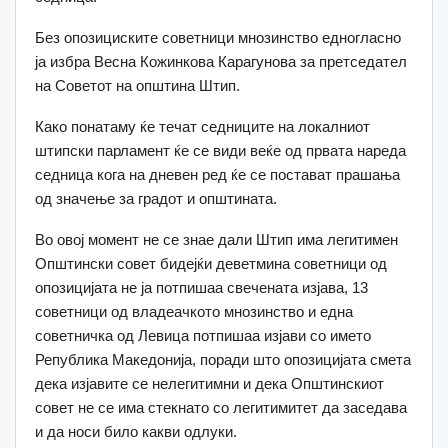
Без опозициските советници мнозинство едногласно
ја избра Весна Кожинкова Карагунова за претседател
на Советот на општина Штип.
Како понатаму ќе течат седниците на локалниот
штипски парламент ќе се види веќе од првата нареда
седница кога на дневен ред ќе се постават прашања
од значење за градот и општината.
Во овој момент не се знае дали Штип има легитимен
Општински совет бидејќи деветмина советници од
опозицијата не ја потпишаа свечената изјава, 13
советници од владеачкото мнозинство и една
советничка од Левица потпишаа изјави со името
Република Македонија, поради што опозицијата смета
дека изјавите се нелегитимни и дека Општинскиот
совет не се има стекнато со легитимитет да заседава
и да носи било какви одлуки.