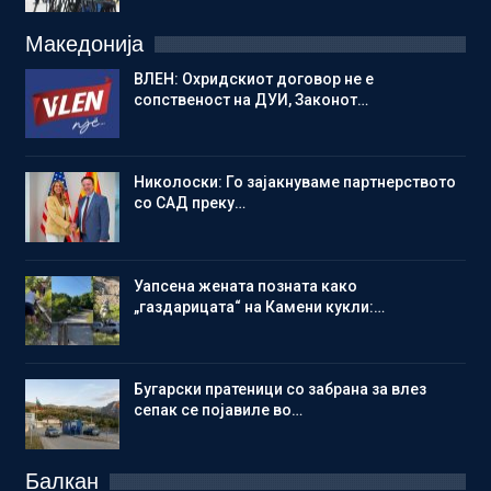
Македонија
ВЛЕН: Охридскиот договор не е
сопственост на ДУИ, Законот…
Николоски: Го зајакнуваме партнерството
со САД преку…
Уапсена жената позната како
„газдарицата“ на Камени кукли:…
Бугарски пратеници со забрана за влез
сепак се појавиле во…
Балкан