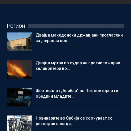
Регион
Двајца македонски државјани прогласени
за „персона нон…
Двајца мртви во судир на противпожарни
хеликоптери во…
Фестивалот „Анибар“ во Пеќ повторно ги
обедини младите…
Новинарите во Србија се соочуваат со
рекордни напади,…