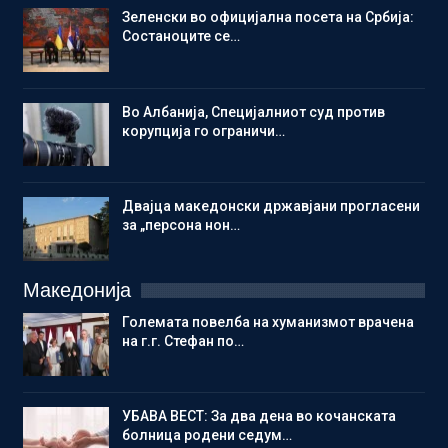
Зеленски во официјална посета на Србија:
Состаноците се…
Во Албанија, Специјалниот суд против
корупција го ограничи…
Двајца македонски државјани прогласени
за „персона нон…
Македонија
Големата повелба на хуманизмот врачена
на г.г. Стефан по…
УБАВА ВЕСТ: За два дена во кочанската
болница родени седум…