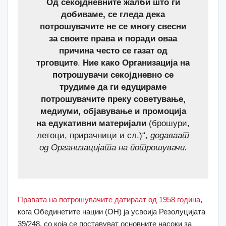
Од секојдневните жалби што ги
добиваме, се гледа дека
потрошувачите не се многу свесни
за своите права и поради оваа
причина често се газат од
трговците
.
Ние како Организација на
потрошувачи секојдневно се
трудиме да ги едуцираме
потрошувачите преку советување,
медиуми, објавување и промоција
на едукативни материјали
(брошури,
летоци, прирачници и сл.)“,
додаваат
од Организацијата на потрошувачи.
Правата на потрошувачите датираат од 1958 година
,
кога Обединетите нации (ОН) ја усвоија Резолуцијата
39/248, со која се поставуват основните насоки за