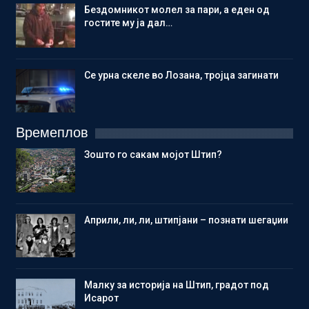
Бездомникот молел за пари, а еден од
гостите му ја дал…
Се урна скеле во Лозана, тројца загинати
Времеплов
Зошто го сакам мојот Штип?
Aприли, ли, ли, штипјани – познати шегаџии
Малку за историја на Штип, градот под
Исарот