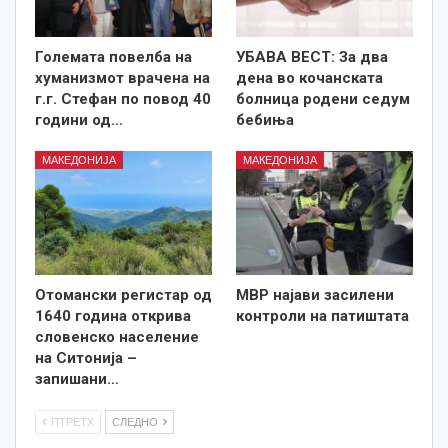
Големата повелба на
УБАВА ВЕСТ: За два
хуманизмот врачена на
дена во кочанската
г.г. Стефан по повод 40
болница родени седум
години од…
бебиња
МАКЕДОНИЈА
МАКЕДОНИЈА
Отомански регистар од
МВР најави засилени
1640 година открива
контроли на патиштата
словенско население
на Ситонија –
запишани…
ПТРЕТХ
СЛЕДНО