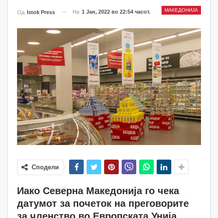
МАКЕДОНИЈА
На
1 Јан, 2022 во 22:54 часот.
Од
Istok Press
Сподели
Иако Северна Македонија го чека
датумот за почеток на преговорите
за членство во Европската Унија