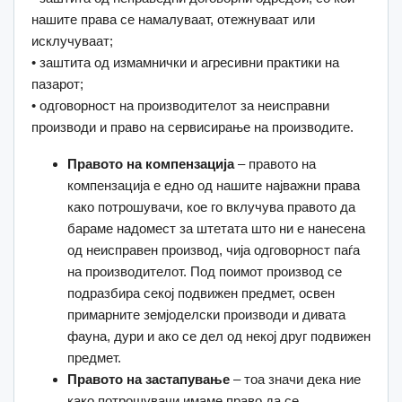
нашите права се намалуваат, отежнуваат или
исклучуваат;
• заштита од измамнички и агресивни практики на
пазарот;
• одговорност на производителот за неисправни
производи и право на сервисирање на производите.
Правото на компензација
– правото на
компензација е едно од нашите најважни права
како потрошувачи, кое го вклучува правото да
бараме надомест за штетата што ни е нанесена
од неисправен производ, чија одговорност паѓа
на производителот. Под поимот производ се
подразбира секој подвижен предмет, освен
примарните земјоделски производи и дивата
фауна, дури и ако се дел од некој друг подвижен
предмет.
Правото на застапување
– тоа значи дека ние
како потрошувачи имаме право да се