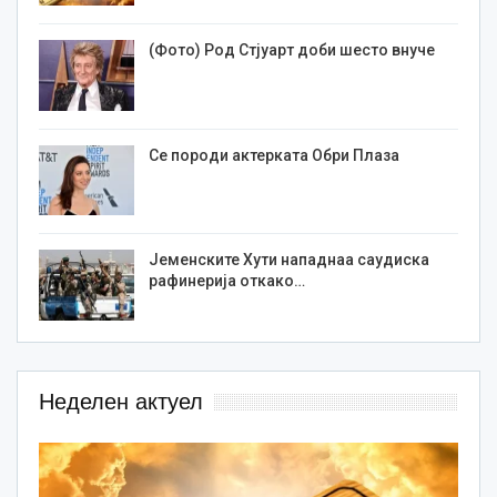
(Фото) Род Стјуарт доби шесто внуче
Се породи актерката Обри Плаза
Јеменските Хути нападнаа саудиска
рафинерија откако…
Неделен актуел