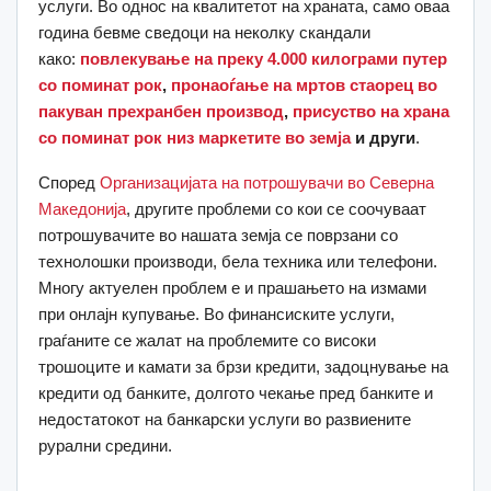
услуги. Во однос на квалитетот на храната, само оваа
година бевме сведоци на неколку скандали
како:
повлекување на преку 4.000 килограми путер
со поминат рок
,
пронаоѓање на мртов стаорец во
пакуван прехранбен производ
,
присуство на храна
со поминат рок низ маркетите во земја
и други
.
Според
Организацијата на потрошувачи во Северна
Македонија
, другите проблеми со кои се соочуваат
потрошувачите во нашата земја се поврзани со
технолошки производи, бела техника или телефони.
Многу актуелен проблем е и прашањето на измами
при онлајн купување. Во финансиските услуги,
граѓаните се жалат на проблемите со високи
трошоците и камати за брзи кредити, задоцнување на
кредити од банките, долгото чекање пред банките и
недостатокот на банкарски услуги во развиените
рурални средини.