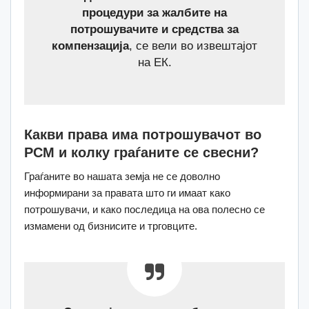
процедури за жалбите на
потрошувачите и средства за
компензација
, се вели во извештајот
на ЕК.
Какви права има потрошувачот во
РСМ и колку граѓаните се свесни?
Граѓаните во нашата земја не се доволно
информирани за правата што ги имаат како
потрошувачи, и како последица на ова полесно се
измамени од бизнисите и трговците.