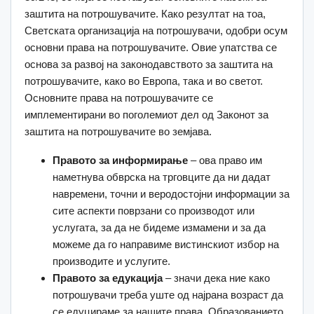
заштита на потрошувачите. Како резултат на тоа,
Светската организација на потрошувачи, одобри осум
основни права на потрошувачите. Овие упатства се
основа за развој на законодавството за заштита на
потрошувачите, како во Европа, така и во светот.
Основните права на потрошувачите се
имплементирани во поголемиот дел од Законот за
заштита на потрошувачите во земјава.
Правото за информирање
– ова право им
наметнува обврска на трговците да ни дадат
навремени, точни и веродостојни информации за
сите аспекти поврзани со производот или
услугата, за да не бидеме измамени и за да
можеме да го направиме вистинскиот избор на
производите и услугите.
Правото за едукација
– значи дека ние како
потрошувачи треба уште од најрана возраст да
се едуцираме за нашите права. Образованието