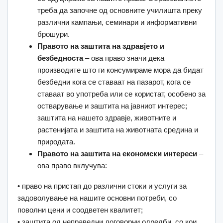
треба да започне од основните училишта преку
различни кампањи, семинари и информативни
брошури.
Правото на заштита на здравјето и
безбедноста
– ова право значи дека
производите што ги консумираме мора да бидат
безбедни кога се ставаат на пазарот, кога се
ставаат во употреба или се користат, особено за
остварување и заштита на јавниот интерес;
заштита на нашето здравје, животните и
растенијата и заштита на животната средина и
природата.
Правото на заштита на економски интереси
–
ова право вклучува:
• право на пристап до различни стоки и услуги за
задоволување на нашите основни потреби, со
поволни цени и соодветен квалитет;
• заштита од неправедни договорни одредби, со кои