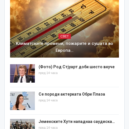
СВЕТ
Климатските промени, пожарите и сушата во
Европа…
(Фото) Род Стјуарт доби шесто внуче
пред 14 часа
Се породи актерката Обри Плаза
пред 14 часа
Јеменските Хути нападнаа саудиска…
пред 14 часа