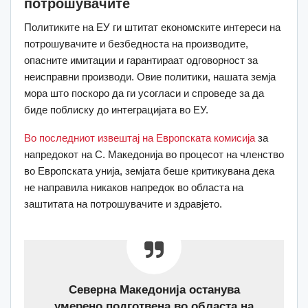
потрошувачите
Политиките на ЕУ ги штитат економските интереси на
потрошувачите и безбедноста на производите,
опасните имитации и гарантираат одговорност за
неисправни производи. Овие политики, нашата земја
мора што поскоро да ги усогласи и спроведе за да
биде поблиску до интеграцијата во ЕУ.
Во последниот извештај на Европската комисија
за
напредокот на С. Македонија во процесот на членство
во Европската унија, земјата беше критикувана дека
не направила никаков напредок во областа на
заштитата на потрошувачите и здравјето.
Северна Македонија останува
умерено подготвена во областа на