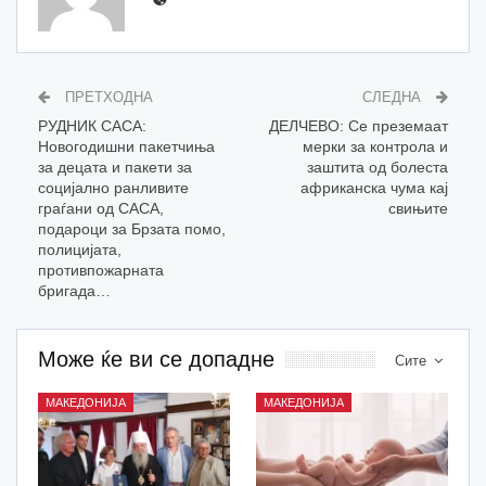
ПРЕТХОДНА
СЛЕДНА
РУДНИК САСА:
ДЕЛЧЕВО: Се преземаат
Новогодишни пакетчиња
мерки за контрола и
за децата и пакети за
заштита од болеста
социјално ранливите
африканска чума кај
граѓани од САСА,
свињите
подароци за Брзата помо,
полицијата,
противпожарната
бригада…
Може ќе ви се допадне
Сите
МАКЕДОНИЈА
МАКЕДОНИЈА