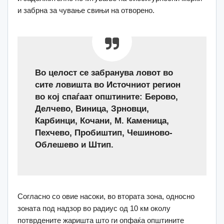
и забрна за чување свињи на отворено.
Во целост се забранува ловот во
сите ловишта во Источниот регион
во кој спаѓаат општините: Берово,
Делчево, Виница, Зрновци,
Карбинци, Кочани, М. Каменица,
Пехчево, Пробиштип, Чешиново-
Облешево и Штип.
Согласно со овие насоки, во втората зона, односно
зоната под надзор во радиус од 10 км околу
потврдените жаришта што ги опфаќа општините