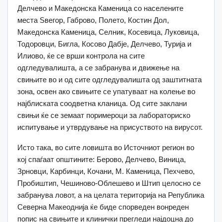
Делчево и Македонска Каменица со населените
места Ѕвегор, Габрово, Полето, Костин Дол,
Македонска Каменица, Селник, Косевица, Луковица,
Тодоровци, Бигла, Косово Дабје, Делчево, Турија и
Илиово, ќе се врши контрола на сите
одгледувалишта, а се забранува и движење на
свињите во и од сите одгледувалишта од заштитната
зона, освен ако свињите се упатуваат на колење во
најблиската соодветна кланица. Од сите заклани
свињи ќе се земаат поримероци за лабораториско
испитување и утврдување на присуството на вирусот.
Исто така, во сите ловишта во Источниот регион во
кој спаѓаат општините: Берово, Делчево, Виница,
Зрновци, Карбинци, Кочани, М. Каменица, Пехчево,
Пробиштип, Чешиново-Облешево и Штип целосно се
забранува ловот, а на целата територија на Република
Северна Макеоднија ќе биде спорведен вонреден
попис на свињите и клинички прегледи најдоцна до