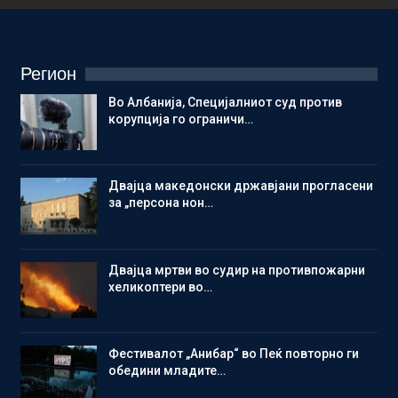
Регион
Во Албанија, Специјалниот суд против
корупција го ограничи…
Двајца македонски државјани прогласени
за „персона нон…
Двајца мртви во судир на противпожарни
хеликоптери во…
Фестивалот „Анибар“ во Пеќ повторно ги
обедини младите…