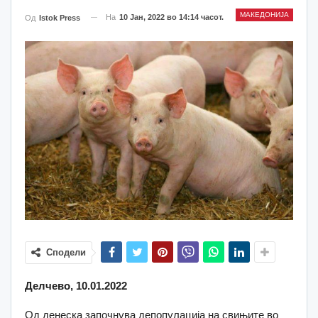
МАКЕДОНИЈА
На
10 Јан, 2022 во 14:14 часот.
Од
Istok Press
Сподели
Делчево, 10.01.2022
Од денеска започнува депопулација на свињите во