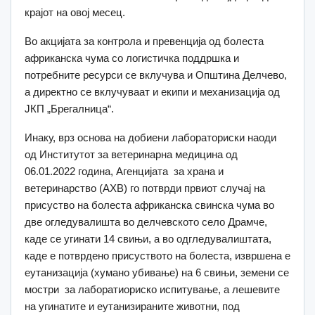
крајот на овој месец.
Во акцијата за контрола и превенција од болеста
африканска чума со логистичка поддршка и
потребните ресурси се вклучува и Општина Делчево,
а директно се вклучуваат и екипи и механизација од
ЈКП „Брегалница“.
Инаку, врз основа на добиени лабораториски наоди
од Институтот за ветеринарна медицина од
06.01.2022 година, Агенцијата за храна и
ветеринарство (АХВ) го потврди првиот случај на
присуство на болеста африканска свинска чума во
две огледувалишта во делчевското село Драмче,
каде се угинати 14 свињи, а во одгледувалиштата,
каде е потврдено присуството на болеста, извршена е
еутанизација (хумано убивање) на 6 свињи, земени се
мостри за лаборатиориско испитување, а лешевите
на угинатите и еутанизираните животни, под