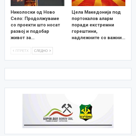
Николоски од Ново
Цела Македонија под
Село: Продолжуваме
портокалов аларм
со проекти што носат
поради екстремни
развој и подобар
горештини,
живот за…
надлежните со важни…
ПТРЕТХ
СЛЕДНО