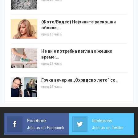
(Фото/Видео) Нејзините раскошни
облини…
пред 13 часа
Не ви е потребна пегла во жешко
време:…
пред 13 часа
Грчка вечер на „Охридско лето“ со…
пред 15 часа
Facebook
Istokpress
Join us on Facebook
Join us on Twitter