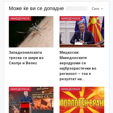
Може ќе ви се допадне
Сите
МАКЕДОНИЈА
МАКЕДОНИЈА
Западнонилската
Мицкоски:
треска се шири во
Македонските
Скопје и Велес
аеродроми се
најбрзорастечки во
регионот – тоа е
резултат на…
МАКЕДОНИЈА
МАКЕДОНИЈА