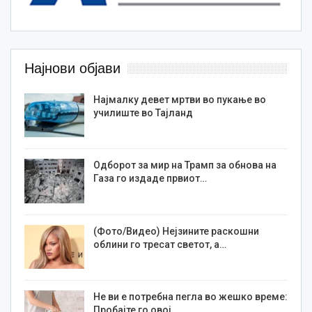
Најнови објави
Најмалку девет мртви во пукање во
училиште во Тајланд
Одборот за мир на Трамп за обнова на
Газа го издаде првиот…
(Фото/Видео) Нејзините раскошни
облини го тресат светот, а…
Не ви е потребна пегла во жешко време:
Пробајте го овој…