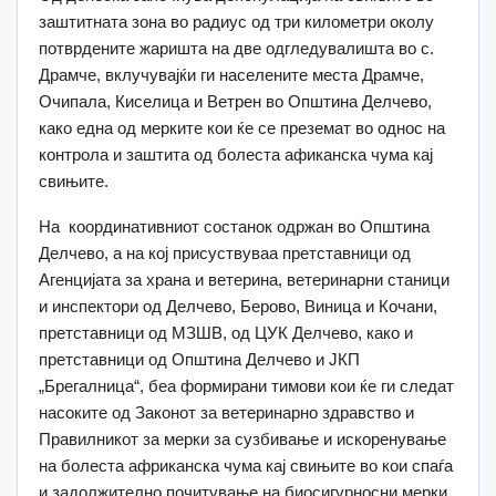
заштитната зона во радиус од три километри околу
потврдените жаришта на две одгледувалишта во с.
Драмче, вклучувајќи ги населените места Драмче,
Очипала, Киселица и Ветрен во Општина Делчево,
како една од мерките кои ќе се преземат во однос на
контрола и заштита од болеста афиканска чума кај
свињите.
На координативниот состанок одржан во Општина
Делчево, а на кој присуствуваа претставници од
Агенцијата за храна и ветерина, ветеринарни станици
и инспектори од Делчево, Берово, Виница и Кочани,
претставници од МЗШВ, од ЦУК Делчево, како и
претставници од Општина Делчево и ЈКП
„Брегалница“, беа формирани тимови кои ќе ги следат
насоките од Законот за ветеринарно здравство и
Правилникот за мерки за сузбивање и искоренување
на болеста африканска чума кај свињите во кои спаѓа
и задолжително почитување на биосигурносни мерки