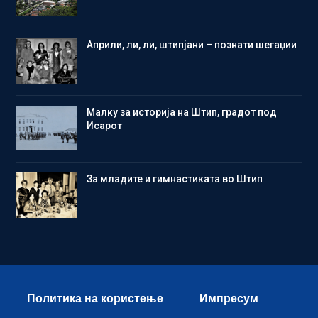
Aприли, ли, ли, штипјани – познати шегаџии
Малку за историја на Штип, градот под
Исарот
Зa младите и гимнастиката во Штип
Политика на користење
Импресум