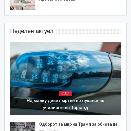
Неделен актуел
СВЕТ
Најмалку девет мртви во пукање во
училиште во Тајланд
Одборот за мир на Трамп за обнова на…
пред 13 часа