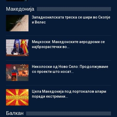
Македонија
Западнонилската треска се шири во Скопје
и Велес
Мицкоски: Македонските аеродроми се
најбрзорастечки во…
Николоски од Ново Село: Продолжуваме
со проекти што носат…
Цела Македонија под портокалов аларм
поради екстремни…
Балкан