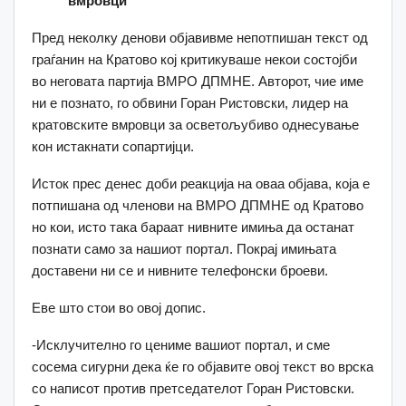
вмровци
Пред неколку денови објавивме непотпишан текст од
граѓанин на Кратово кој критикуваше некои состојби
во неговата партија ВМРО ДПМНЕ. Авторот, чие име
ни е познато, го обвини Горан Ристовски, лидер на
кратовските вмровци зa осветољубиво однесување
кон истакнати сопартијци.
Исток прес денес доби реакција на оваа објава, која е
потпишана од членови на ВМРО ДПМНЕ од Кратово
но кои, исто така бараат нивните имиња да останат
познати само за нашиот портал. Покрај имињата
доставени ни се и нивните телефонски броеви.
Еве што стои во овој допис.
-Исклучително го цениме вашиот портал, и сме
сосема сигурни дека ќе го објавите овој текст во врска
со написот против претседателот Горан Ристовски.