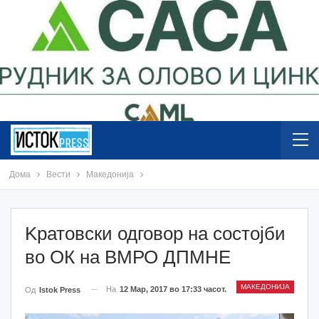
Дома
Вести
Македонија
Kратовски одговор на состојби
во ОК на ВМРО ДПМНЕ
МАКЕДОНИЈА
На
12 Мар, 2017 во 17:33 часот.
Од
Istok Press