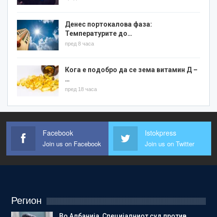
Денес портокалова фаза:
Температурите до…
пред 8 часа
Кога е подобро да се зема витамин Д –
…
пред 18 часа
Facebook
Istokpress
Join us on Facebook
Join us on Twitter
Регион
Во Албанија, Специјалниот суд против