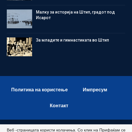
Малку за историја на Штип, градот под
Исарот
Зa младите и гимнастиката во Штип
Политика на користење
Импресум
Контакт
Веб -страницата користи колачиња. Со клик на Прифаќам се
© 2026 - Istok Press. All Rights Reserved.