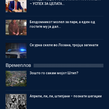
– УСПЕХ ЗА ЦЕЛАТА…
Бездомникот молел за пари, а еден од
гостите му ја дал…
Се урна скеле во Лозана, тројца загинати
Времеплов
Зошто го сакам мојот Штип?
Aприли, ли, ли, штипјани – познати шегаџии