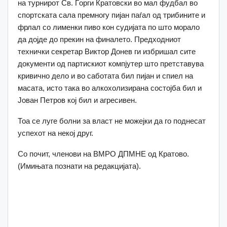
на турнирот Св. Ѓорги Кратовски во мал фудбал во
спортската сала премногу пијан паѓал од трибините и
фрлал со лименки пиво кон судијата по што морало
да дојде до прекин на финалето. Предходниот
технички секретар Виктор Донев ги избришал сите
документи од партискиот компјутер што претставува
кривично дело и во саботата бил пијан и спиел на
масата, исто така во алкохолизирана состојба бил и
Јован Петров кој бил и агресивен.
Тоа се луге болни за власт не можејки да го поднесат
успехот на некој друг.
Со почит, членови на ВМРО ДПМНЕ од Кратово.
(Имињата познати на редакцијата).