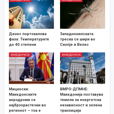
Денес портокалова
Западнонилската
фаза: Температурите
треска се шири во
до 40 степени
Скопје и Велес
МАКЕДОНИЈА
МАКЕДОНИЈА
Мицкоски:
ВМРО-ДПМНЕ:
Македонските
Македонија поставува
аеродроми се
темели за енергетска
најбрзорастечки во
независност и зелена
регионот – тоа е
транзиција