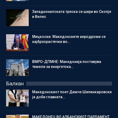
Западнонилската треска се шири во Скопје
и Велес
Мицкоски: Македонските аеродроми се
најбрзорастечки во…
ВМРО-ДПМНЕ: Македонија поставува
темели за енергетска…
Балкан
Македонскиот поет Димче Шипинкаровски
ја доби главната…
МАКЕДОНЕЦ ВО АЛБАНСКИОТ ПАРЛАМЕНТ