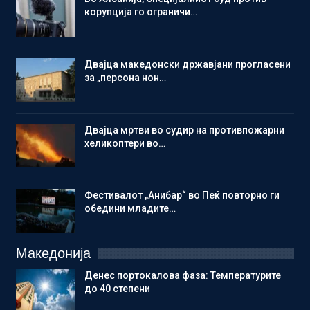
корупција го ограничи…
Двајца македонски државјани прогласени
за „персона нон…
Двајца мртви во судир на противпожарни
хеликоптери во…
Фестивалот „Анибар“ во Пеќ повторно ги
обедини младите…
Македонија
Денес портокалова фаза: Температурите
до 40 степени