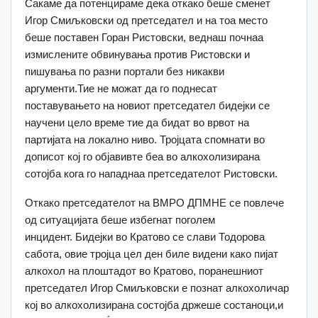
Сакаме да потенцираме дека откако беше сменет
Игор Смиљковски од претседател и на тоа место
беше поставен Горан Ристовски, веднаш почнаа
измислените обвинувања против Ристовски и
пишувања по разни портали без никакви
аргументи.Тие не можат да го поднесат
поставувањето на новиот претседател бидејки се
научени цело време тие да бидат во врвот на
партијата на локално ниво. Тројцата спомнати во
дописот кој го објавивте беа во алкохолизирана
сотојба кога го нападнаа претседателот Ристовски.
Откако претседателот на ВМРО ДПМНЕ се повлече
од ситуацијата беше избегнат поголем
инцидент. Бидејки во Кратово се слави Тодорова
сабота, овие тројца цел ден биле видени како пијат
алкохол на плоштадот во Кратово, поранешниот
претседател Игор Смиљковски е познат алкохоличар
кој во алкохолизирана состојба држеше состаноци,и