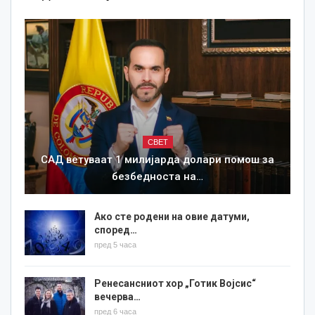
СВЕТ
САД ветуваат 1 милијарда долари помош за
безбедноста на…
Ако сте родени на овие датуми,
според…
пред 5 часа
Ренесансниот хор „Готик Војсис“
вечерва…
пред 6 часа