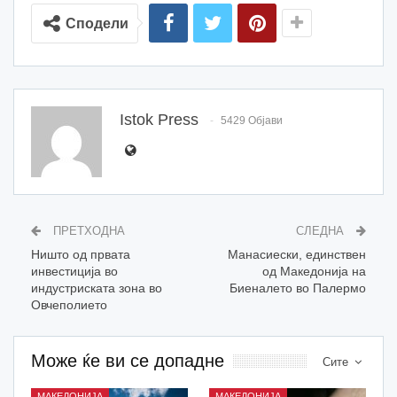
Сподели
Istok Press
5429 Објави
ПРЕТХОДНА
СЛЕДНА
Ништо од првата
Манасиески, единствен
инвестиција во
од Македонија на
индустриската зона во
Биеналето во Палермо
Овчеполието
Може ќе ви се допадне
Сите
МАКЕДОНИЈА
МАКЕДОНИЈА