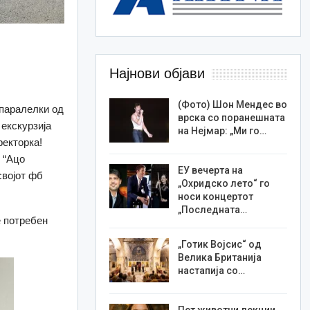
Најнови објави
(Фото) Шон Мендес во
 паралелки од
врска со поранешната
екскурзија
на Нејмар: „Ми го…
ректорка!
 “Ацо
ЕУ вечерта на
својот фб
„Охридско лето“ го
носи концертот
„Последната…
е потребен
„Готик Војсис“ од
Велика Британија
настапија со…
Пет животни лекции