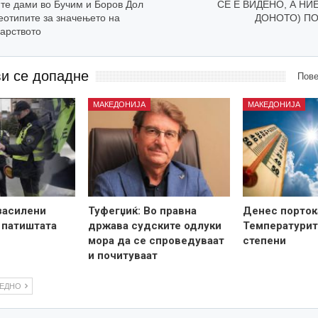
те дами во Бучим и Боров Дол
СЕ Е ВИДЕНО, А НИ
еотипите за значењето на
ДОНОТО) П
дарството
ви се допадне
Пове
МАКЕДОНИЈА
МАКЕДОНИЈА
засилени
Туфегџиќ: Во правна
Денес порток
 патиштата
држава судските одлуки
Температурит
мора да се спроведуваат
степени
и почитуваат
ЛЕДНО