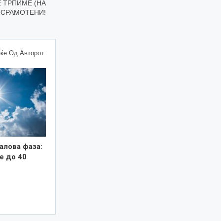
Е ТРПИМЕ (НА
ОСРАМОТЕНИ!
ќе Од Авторот
алова фаза:
е до 40