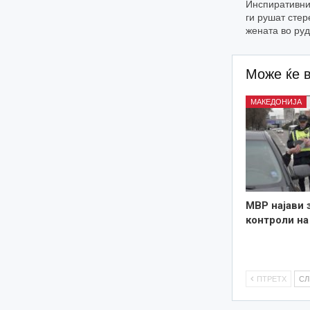
Инспиративни
ги рушат стер
жената во ру
Може ќе 
МАКЕДОНИЈА
МВР најави 
контроли на
ПТРЕТХ
С