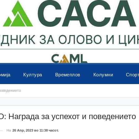
омија
Култура
Времеплов
Колумни
Спор
поведението
 Награда за успехот и поведението
На
26 Апр, 2023 во 11:38 часот.