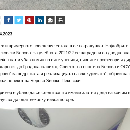
4.2023
ех и примерното поведение секогаш се наградуваат. Најдобрите
ковски Берово” за учебната 2021/22 се наградени со дводневна 
еќен пат и убав помин на сите ученици, нивните професори и ди
дарност до Градоначалникот, Советот на општина Берово и ОСУ
рово” за подршката и реализацијата на екскурзијата“, објави на 
началникот на Берово Ѕвонко Пекевски.
ример е убаво да се следи зашто имаме златни деца на кои им 
лус за да одат неколку нивоа погоре.