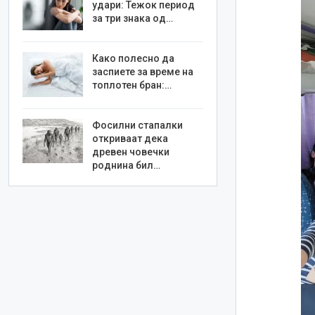
удари: Тежок период
за три знака од…
Како полесно да
заспиете за време на
топлотен бран:…
Фосилни стапалки
откриваат дека
древен човечки
роднина бил…