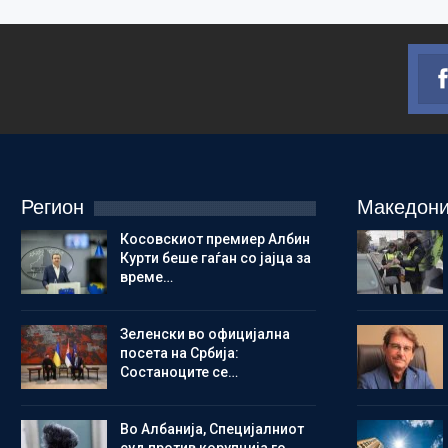
Регион
Македони
Косовскиот премиер Албин
Курти беше гаѓан со јајца за
време…
Зеленски во официјална
посета на Србија:
Состаноците се…
Во Албанија, Специјалниот
суд против корупција го