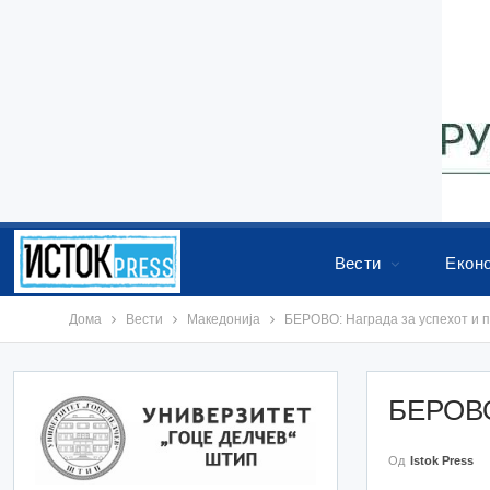
Вести
Екон
Дома
Вести
Македонија
БЕРОВО: Награда за успехот и 
БЕРОВО:
Од
Istok Press