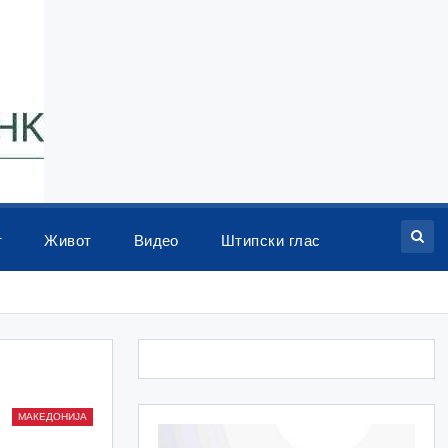
т
Живот
Видео
Штипски глас
МАКЕДОНИЈА