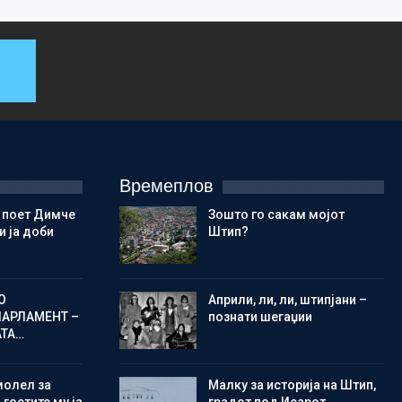
Времеплов
 поет Димче
Зошто го сакам мојот
 ја доби
Штип?
О
Aприли, ли, ли, штипјани –
ПАРЛАМЕНТ –
познати шегаџии
АТА…
молел за
Малку за историја на Штип,
 гостите му ја
градот под Исарот