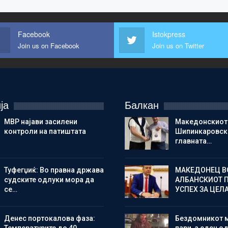
Facebook
Istokpress
Join us on Facebook
Join us on Twitter
ја
Балкан
МВР најави засилени
Македонскиот
контроли на патиштата
Шипинкаровски
главната…
Туфегџиќ: Во правна држава
МАКЕДОНЕЦ В
судските одлуки мора да
АЛБАНСКИОТ 
се…
УСПЕХ ЗА ЦЕЛ
Денес портокалова фаза:
Бездомникот 
Температурите до 40
пари, а еден од