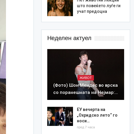
што повеќето луѓе ги
учат предоцна
Неделен актуел
ЖИВОТ
(Фото) Шон Мендес во врска
со поранешната на Нејмар:…
ЕУ вечерта на
„Охридско лето“ го
носи…
пред 7 часа