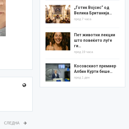
„Готик Војсис“ од
Велика Британија…
пред 7 часа
Пет животни лекции
што повеќето луѓе
ги…
пред 19 часа
Косовскиот премиер
Албин Курти беше…
пред 1 ден
СЛЕДНА