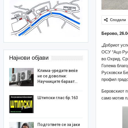
Сподели
Берово, 26.0
„Добриот усп
ОСУ “Ацо Рус
Најнови објави
во Охрид. Ср
Голема благо
Клима-уредите веќе
Русковски Бе
не се доволни:
профил градо
Научниците бараат…
Беровскиот п
само мотив п
Штипски глас бр.163
Подгответе се за јаки