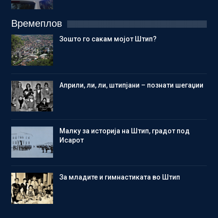
Времеплов
Зошто го сакам мојот Штип?
Aприли, ли, ли, штипјани – познати шегаџии
Малку за историја на Штип, градот под
Исарот
Зa младите и гимнастиката во Штип