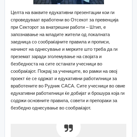
Целта на ваквите едукативни презентации кои ги
спроведуваат вработени во Отсекот за превенција
при Секторот за внатрешни работи – Штип, е
запознавање на младите жители од локалната
заедница со сообраќајните правила и прописи,
начинот на однесување и мерките што треба да ги
преземат заради зголемување на својата и
безбедноста на сите останати учесници во
сообраќајот. Покрај за учениците, во рамки на овој
проект ќе се одржат и едукативни работилници за
вработените во Рудник САСА. Сите учесници во овие
едукативни работилници ќе добијат и брошура која ги
содржи основните правила, совети и препораки за
безбедно однесување во сообраќајот.