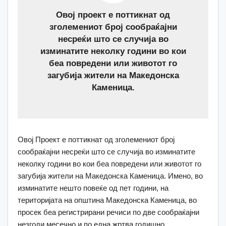
Овој проект е поттикнат од
зголемениот број сообраќајни
несреќи што се случија во
изминатите неколку години во кои
беа повредени или животот го
загубија жители на Македонска
Каменица.
Овој Проект е поттикнат од зголемениот број
сообраќајни несреќи што се случија во изминатите
неколку години во кои беа повредени или животот го
загубија жители на Македонска Каменица. Имено, во
изминатите нешто повеќе од пет години, на
територијата на општина Македонска Каменица, во
просек беа регистрирани речиси по две сообраќајни
незгоди месечно и по една жртва годишно.