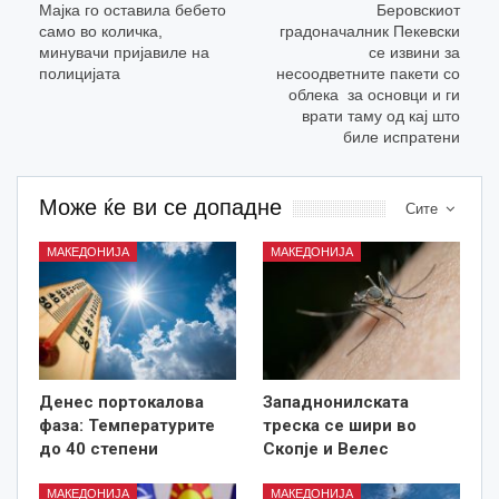
Мајка го оставила бебето
Беровскиот
само во количка,
градоначалник Пекевски
минувачи пријавиле на
се извини за
полицијата
несоодветните пакети со
облека за основци и ги
врати таму од кај што
биле испратени
Може ќе ви се допадне
Сите
МАКЕДОНИЈА
МАКЕДОНИЈА
Денес портокалова
Западнонилската
фаза: Температурите
треска се шири во
до 40 степени
Скопје и Велес
МАКЕДОНИЈА
МАКЕДОНИЈА