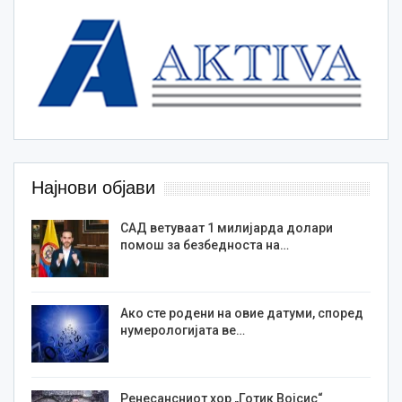
Најнови објави
САД ветуваат 1 милијарда долари
помош за безбедноста на…
Ако сте родени на овие датуми, според
нумерологијата ве…
Ренесансниот хор „Готик Војсис“