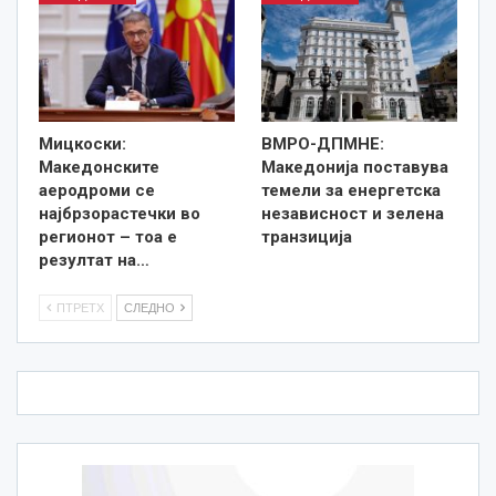
Мицкоски:
ВМРО-ДПМНЕ:
Македонските
Македонија поставува
аеродроми се
темели за енергетска
најбрзорастечки во
независност и зелена
регионот – тоа е
транзиција
резултат на…
ПТРЕТХ
СЛЕДНО