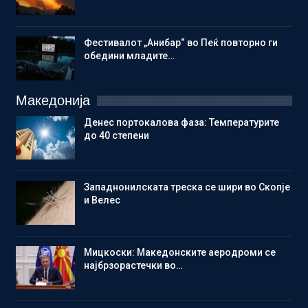
Фестивалот „Анибар“ во Пеќ повторно ги
обедини младите…
Македонија
Денес портокалова фаза: Температурите
до 40 степени
Западнонилската треска се шири во Скопје
и Велес
Мицкоски: Македонските аеродроми се
најбрзорастечки во…