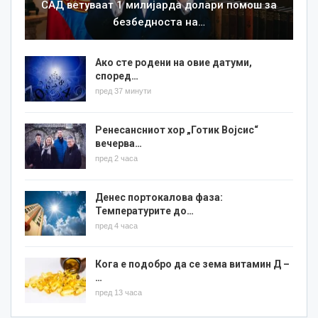
САД ветуваат 1 милијарда долари помош за
безбедноста на…
Ако сте родени на овие датуми,
според…
пред 37 минути
Ренесансниот хор „Готик Војсис“
вечерва…
пред 2 часа
Денес портокалова фаза:
Температурите до…
пред 4 часа
Кога е подобро да се зема витамин Д –
…
пред 13 часа