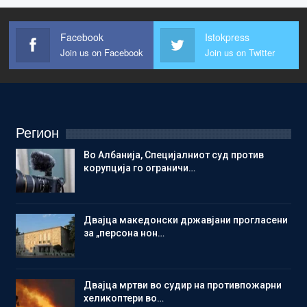
Facebook
Istokpress
Join us on Facebook
Join us on Twitter
Регион
Во Албанија, Специјалниот суд против
корупција го ограничи…
Двајца македонски државјани прогласени
за „персона нон…
Двајца мртви во судир на противпожарни
хеликоптери во…