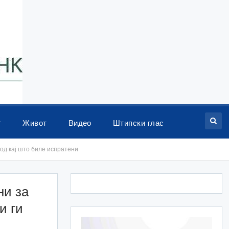
т
Живот
Видео
Штипски глас
 од кај што биле испратени
ни за
и ги