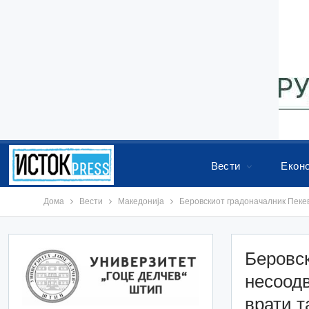
Вести
Екон
Дома
Вести
Македонија
Беровскиот градоначалник Пекевс
Беровск
несоодв
врати т