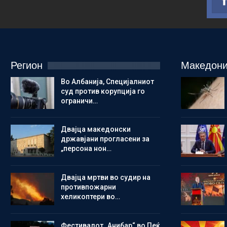
Регион
Македони
Во Албанија, Специјалниот
суд против корупција го
ограничи…
Двајца македонски
државјани прогласени за
„персона нон…
Двајца мртви во судир на
противпожарни
хеликоптери во…
Фестивалот „Анибар“ во Пеќ