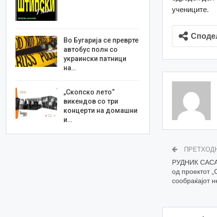
учениците.
Споде
Во Бугарија се преврте
автобус полн со
украински патници
на…
„Скопско лето“
викендов со три
концерти на домашни
и…
ПРЕТХОД
РУДНИК САСА 
од проектот „
сообраќајот н