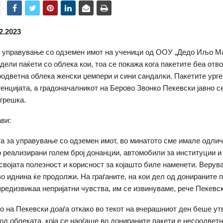
2.2023
а управување со одземен имот на ученици од ООУ „Дедо Иљо М
дели паќети со облека кои, тоа се покажа кога пакетите беа отво
одветна облека женски џемпери и сини сандалки. Пакетите урге
генцијата, а градоначалникот на Берово Звонко Пекевски јавно с
грешка.
ави:
та за управување со одземен имот, во минатото сме имале одли
о реализирани голем број донанции, автомобили за институции и 
 својата полезност и корисност за којашто биле наменети. Верув
во иднина ќе продолжи. На граѓаните, на кои дел од донираните 
предизвикаа непријатни чувства, им се извинуваме, рече Пекевск
 на Пекевски доаѓа откако во текот на вчерашниот ден беше ут
од облеката, која се наоѓаше во донираните пакети е несоодветн