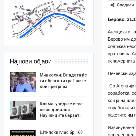
Сподели
Берово, 21.1
Агенцијата з
Берово им до
содржеа несо
вратени на А
Најнови објави
ненамерната 
Пекевски изј
Мицкоски: Владата ќе
ги обештети граѓаните
„Сo Агенција
кои претрпеа…
соработка, с
кои ја нашле
Клима-уредите веќе
соработка и 
не се доволни:
пакетите им 
Научниците бараат…
Извинувањето
Штипски глас бр.163
одреден дел 