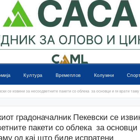
омија
Култура
Времеплов
Колумни
Спор
ки се извини за несоодветните пакети со облека за основци и ги врати таму
иот градоначалник Пекевски се изви
етните пакети со облека за основци 
аму од кај што биле испратени