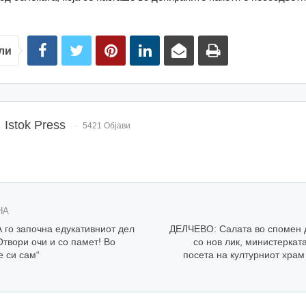
ли
Istok Press
5421 Објави
НА
го започна едукативниот дел
ДЕЛЧЕВО: Салата во спомен
Отвори очи и со памет! Во
со нов лик, министерката
е си сам“
посета на културниот храм