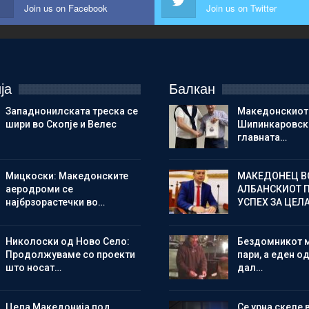
Join us on Facebook
Join us on Twitter
ја
Балкан
Западнонилската треска се
Македонскиот
шири во Скопје и Велес
Шипинкаровски
главната…
Мицкоски: Македонските
МАКЕДОНЕЦ В
аеродроми се
АЛБАНСКИОТ 
најбрзорастечки во…
УСПЕХ ЗА ЦЕЛ
Николоски од Ново Село:
Бездомникот 
Продолжуваме со проекти
пари, а еден од
што носат…
дал…
Цела Македонија под
Се урна скеле 