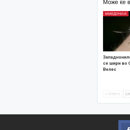
Може ќе 
МАКЕДОНИЈА
Западнонил
се шири во 
Велес
ПТРЕТХ
С