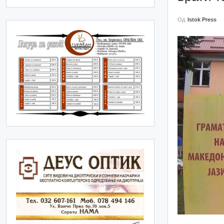
Од
Istok Press