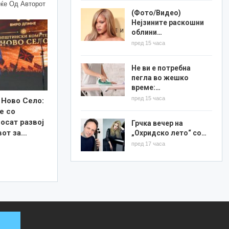
ќе Од Авторот
(Фото/Видео)
Нејзините раскошни
облини…
пред 15 часа
Не ви е потребна
пегла во жешко
време:…
пред 15 часа
 Ново Село:
е со
осат развој
Грчка вечер на
вот за…
„Охридско лето“ со…
пред 17 часа