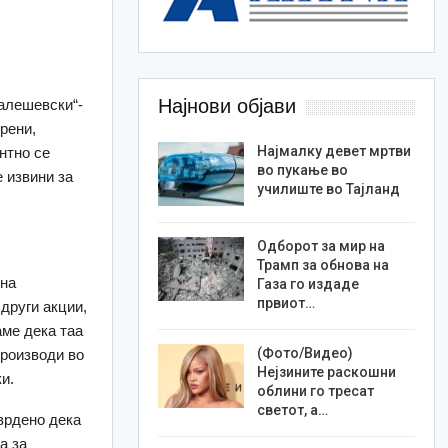
Најнови објави
алешевски“-
рени,
Најмалку девет мртви
нтно се
во пукање во
е извини за
училиште во Тајланд
Одборот за мир на
Трамп за обнова на
чна
Газа го издаде
првиот…
други акции,
аме дека таа
(Фото/Видео)
производи во
Нејзините раскошни
и.
облини го тресат
светот, а…
врдено дека
а за