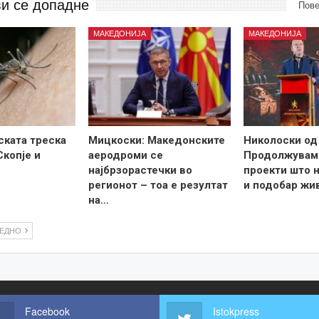
ви се допадне
Пове
МАКЕДОНИЈА
МАКЕДОНИЈА
ската треска
Мицкоски: Македонските
Николоски од
Скопје и
аеродроми се
Продолжувам
најбрзорастечки во
проекти што н
регионот – тоа е резултат
и подобар жи
на…
ЛЕДНО
Facebook
Istokpress