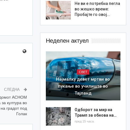
Не ви е потребна пегла
во жешко време:
Пробајте го овој…
Неделен актуел
СВЕТ
Најмалку девет мртви во
пукање во училиште во
СЛЕДНА
Тајланд
 домот АСНОМ
 за култура во
 на градот под
Одборот за мир на
Голак
Трамп за обнова на…
пред 15 часа