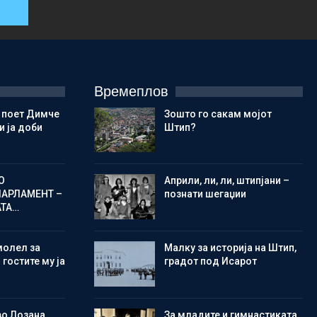
Времеплов
 поет Димче
Зошто го сакам мојот
 ја доби
Штип?
О
Aприли, ли, ли, штипјани –
ПАРЛАМЕНТ –
познати шегаџии
АТА…
молел за
Малку за историја на Штип,
 гостите му ја
градот под Исарот
во Лозана,
Зa младите и гимнастиката