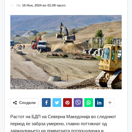
На
16 Ное, 2024 во 01:09 часот.
Сподели
Растот на БДП на Северна Македонија во следниот
период ќе забрза умерено, главно поттикнат од
зајакнувањето на приватната потрошувачка и