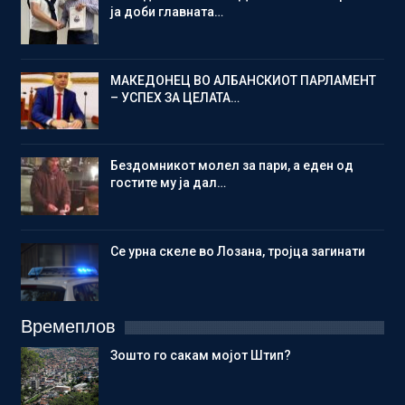
ја доби главната…
МАКЕДОНЕЦ ВО АЛБАНСКИОТ ПАРЛАМЕНТ
– УСПЕХ ЗА ЦЕЛАТА…
Бездомникот молел за пари, а еден од
гостите му ја дал…
Се урна скеле во Лозана, тројца загинати
Времеплов
Зошто го сакам мојот Штип?