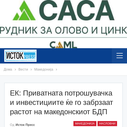
Дома
Вести
Македонија
ЕК: Приватната потрошувачка
и инвестициите ќе го забрзаат
растот на македонскиот БДП
МАКЕДОНИЈА
НАСЛОВНИ
Од
Исток Пресс