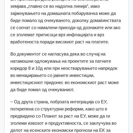
земјава „главно се во надолна линија“, иако
зајакнувањето на домашната побарувачка може да
биде помало од очекуваното, доколку домаќинствата
се соочат со намалени приходи од дознаките или ако
се зголемат притисоци врз инфлацијата и врз
вработеноста поради високиот раст на платите.
Во документот се нагласува дека во случај на
натамошни одложувања на проектите за патните
коридор 8 и 10д или при неостварувањето напредок
во менаџирањето со јавните инвестиции,
инвестицискиот придонес во економскиот раст може
да биде помал од очекуваниот.
– Од друга страна, побрзата интеграција со ЕУ,
поткрепена со структурни реформи, како што е
предвидено со Планот за раст на ЕУ, може да ги
зголеми извозот и продуктивноста, се заклучува во
делот на есенските економски прогнози на ЕК за