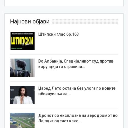
Најнови објави
Штипски глас бр.163
Во Албанија, Специјалниот суд против
корупција го ограничи…
Џаред Лето остана без улога по новите
обвинувања за…
Дронот со експлозив на аеродромот во
Лајпциг оценет како…