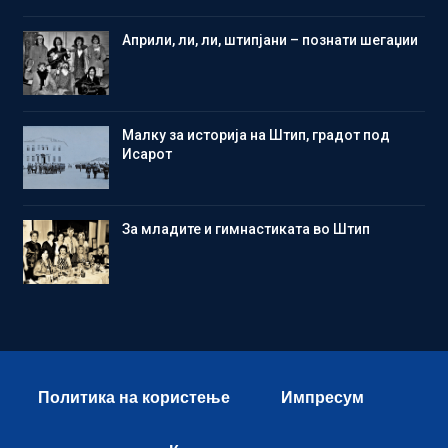
Aприли, ли, ли, штипјани – познати шегаџии
Малку за историја на Штип, градот под
Исарот
Зa младите и гимнастиката во Штип
Политика на користење
Импресум