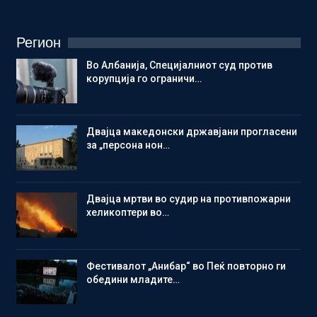
Регион
Во Албанија, Специјалниот суд против
корупција го ограничи…
Двајца македонски државјани прогласени
за „персона нон…
Двајца мртви во судир на противпожарни
хеликоптери во…
Фестивалот „Анибар“ во Пеќ повторно ги
обедини младите…