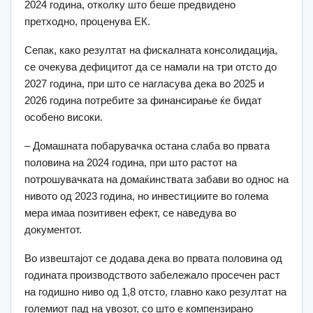
2024 година, отколку што беше предвидено
претходно, проценува ЕК.
Сепак, како резултат на фискалната консолидација,
се очекува дефицитот да се намали на три отсто до
2027 година, при што се нагласува дека во 2025 и
2026 година потребите за финансирање ќе бидат
особено високи.
– Домашната побарувачка остана слаба во првата
половина на 2024 година, при што растот на
потрошувачката на домаќинствата забави во однос на
нивото од 2023 година, но инвестициите во голема
мера имаа позитивен ефект, се наведува во
документот.
Во извештајот се додава дека во првата половина од
годината производството забележало просечен раст
на годишно ниво од 1,8 отсто, главно како резултат на
големиот пад на увозот, со што е компензирано