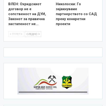
ВЛЕН: Охридскиот
Николоски: Го
договор не е
зајакнуваме
сопственост на ДУИ,
партнерството со САД
Законот за правична
преку конкретни
застапеност не…
проекти
ПТРЕТХ
СЛЕДНО