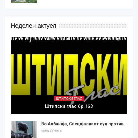
Неделен актуел
ШТИПСКИ ГЛАС
Штипски глас бр.163
Во Албанија, Специјалниот суд против…
пред 22 часа