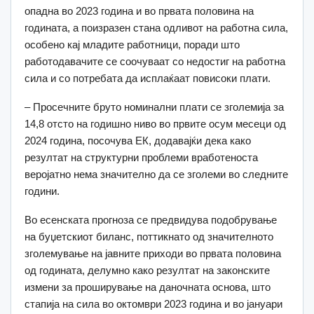
опадна во 2023 година и во првата половина на
годината, а поизразен стана одливот на работна сила,
особено кај младите работници, поради што
работодавачите се соочуваат со недостиг на работна
сила и со потребата да исплаќаат повисоки плати.
– Просечните бруто номинални плати се зголемија за
14,8 отсто на годишно ниво во првите осум месеци од
2024 година, посочува ЕК, додавајќи дека како
резултат на структурни проблеми вработеноста
веројатно нема значително да се зголеми во следните
години.
Во есенската прогноза се предвидува подобрување
на буџетскиот биланс, поттикнато од значителното
зголемување на јавните приходи во првата половина
од годината, делумно како резултат на законските
измени за проширување на даночната основа, што
стапија на сила во октомври 2023 година и во јануари