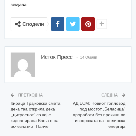
земјава.
Сподели
Исток Пресс
14 Објави
ПРЕТХОДНА
СЛЕДНА
Кираца Трајковска смета
АД ЕСМ: Новиот топловод
дека таа открила дека
под мостот „Беласица“
,,цитроенот” со кој е
проработи без прекини во
киднапирана Вања е на
испораката на топлинска
исчезнатиот Панче
енергија