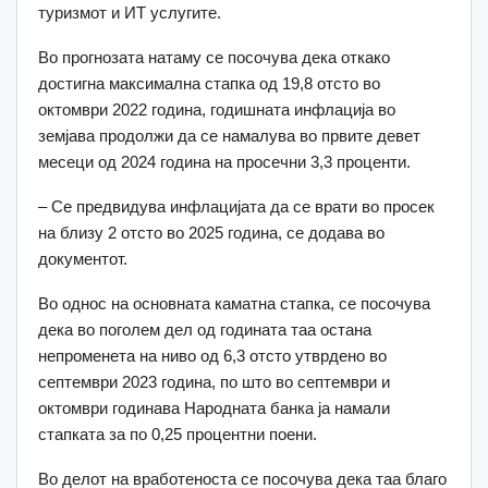
туризмот и ИТ услугите.
Во прогнозата натаму се посочува дека откако
достигна максимална стапка од 19,8 отсто во
октомври 2022 година, годишната инфлација во
земјава продолжи да се намалува во првите девет
месеци од 2024 година на просечни 3,3 проценти.
– Се предвидува инфлацијата да се врати во просек
на близу 2 отсто во 2025 година, се додава во
документот.
Во однос на основната каматна стапка, се посочува
дека во поголем дел од годината таа остана
непроменета на ниво од 6,3 отсто утврдено во
септември 2023 година, по што во септември и
октомври годинава Народната банка ја намали
стапката за по 0,25 процентни поени.
Во делот на вработеноста се посочува дека таа благо