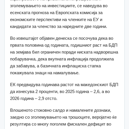
зголемувањето на инвестициите, се наведува во
есенската прогноза на Европската комисија за
економските перспективи на членките на ЕУ и
кандидати за членство за наредните две години.
Во извештајот објавен денеска се посочува дека во
првата половина од годината, годишниот раст на БДП
на земјава бил ограничен поради ниската надворешна
побарувачка, дека вкупната инфлација продолжила
да забавува, а базичната инфлациска стапка
покажувала знаци на намалување.
ЕК предвидува годинава растот на македонскиот БДП
да изнесува 2 проценти, во 2025 година – 2,6, а во
2026 година – 2,9 отсто.
Влошеното стоковно салдо и намалените дознаки,
заедно со зголемувањето на трошоците, веројатно ќе
резултира со многу поголем фискален дефицит во