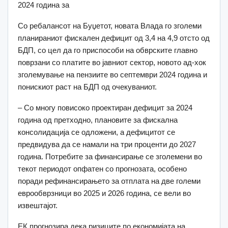
2024 година за
Со ребалансот на Буџетот, новата Влада го зголеми
планираниот фискален дефицит од 3,4 на 4,9 отсто од
БДП, со цел да го приспособи на обврските главно
поврзани со платите во јавниот сектор, новото ад-хок
зголемување на пензиите во септември 2024 година и
понискиот раст на БДП од очекуваниот.
– Со многу повисоко проектиран дефицит за 2024
година од претходно, плановите за фискална
консолидација се одложени, а дефицитот се
предвидува да се намали на три проценти до 2027
година. Потребите за финансирање се зголемени во
текот периодот опфатен со прогнозата, особено
поради рефинансирањето за отплата на две големи
еврообврзници во 2025 и 2026 година, се вели во
извештајот.
ЕК прогнозира дека ризиците по економијата на