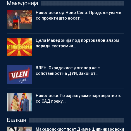
Македонија
Николоски од Ново Село: Продолжуваме
со проекти што носат…
Цела Македонија под портокалов аларм
поради екстремни…
ВЛЕН: Охридскиот договор не е
сопственост на ДУИ, Законот…
Николоски: Го зајакнуваме партнерството
со САД преку…
Балкан
Македонскиот поет Димче Шипинкаровски