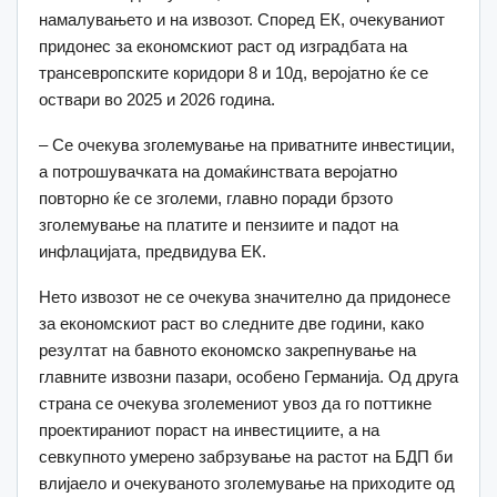
намалувањето и на извозот. Според ЕК, очекуваниот
придонес за економскиот раст од изградбата на
трансевропските коридори 8 и 10д, веројатно ќе се
оствари во 2025 и 2026 година.
– Се очекува зголемување на приватните инвестиции,
а потрошувачката на домаќинствата веројатно
повторно ќе се зголеми, главно поради брзото
зголемување на платите и пензиите и падот на
инфлацијата, предвидува ЕК.
Нето извозот не се очекува значително да придонесе
за економскиот раст во следните две години, како
резултат на бавното економско закрепнување на
главните извозни пазари, особено Германија. Од друга
страна се очекува зголемениот увоз да го поттикне
проектираниот пораст на инвестициите, а на
севкупното умерено забрзување на растот на БДП би
влијаело и очекуваното зголемување на приходите од