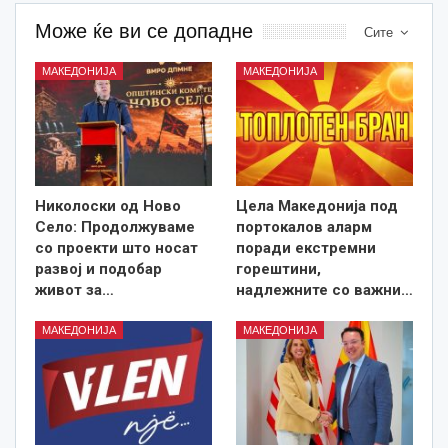
Може ќе ви се допадне
Сите
МАКЕДОНИЈА
МАКЕДОНИЈА
Николоски од Ново
Цела Македонија под
Село: Продолжуваме
портокалов аларм
со проекти што носат
поради екстремни
развој и подобар
горештини,
живот за…
надлежните со важни…
МАКЕДОНИЈА
МАКЕДОНИЈА