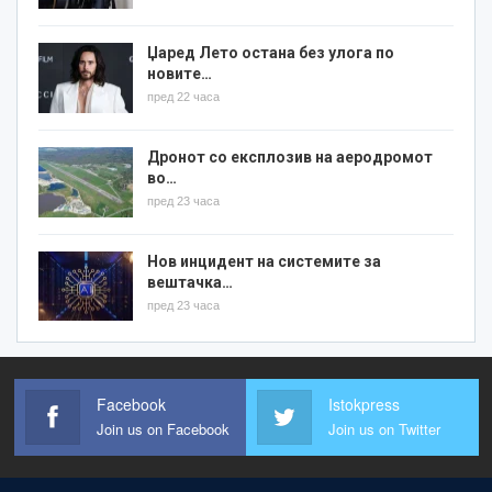
Џаред Лето остана без улога по
новите…
пред 22 часа
Дронот со експлозив на аеродромот
во…
пред 23 часа
Нов инцидент на системите за
вештачка…
пред 23 часа
Facebook
Istokpress
Join us on Facebook
Join us on Twitter