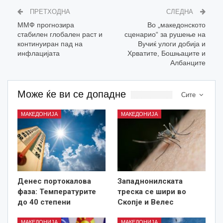
ПРЕТХОДНА
СЛЕДНА
ММФ прогнозира
Во „македонското
стабилен глобален раст и
сценарио“ за рушење на
континуиран пад на
Вучиќ улоги добија и
инфлацијата
Хрватите, Бошњаците и
Албанците
Може ќе ви се допадне
Сите
МАКЕДОНИЈА
МАКЕДОНИЈА
Денес портокалова
Западнонилската
фаза: Температурите
треска се шири во
до 40 степени
Скопје и Велес
МАКЕДОНИЈА
МАКЕДОНИЈА