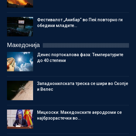
Фестивалот „Анибар“ во Пеќ повторно ги
обедини младите…
Македонија
Денес портокалова фаза: Температурите
до 40 степени
Западнонилската треска се шири во Скопје
и Велес
Мицкоски: Македонските аеродроми се
најбрзорастечки во…