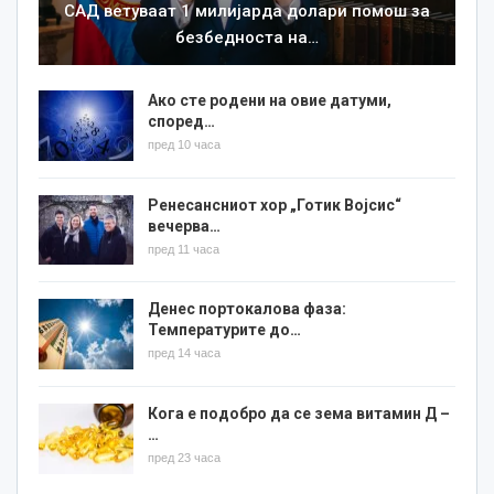
САД ветуваат 1 милијарда долари помош за
безбедноста на…
Ако сте родени на овие датуми,
според…
пред 10 часа
Ренесансниот хор „Готик Војсис“
вечерва…
пред 11 часа
Денес портокалова фаза:
Температурите до…
пред 14 часа
Кога е подобро да се зема витамин Д –
…
пред 23 часа