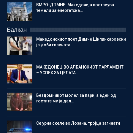
ВМРО-ДПМНЕ: Македонија поставува
темели за енергетска…
Балкан
Македонскиот поет Димче Шипинкаровски
ја доби главната…
МАКЕДОНЕЦ ВО АЛБАНСКИОТ ПАРЛАМЕНТ
– УСПЕХ ЗА ЦЕЛАТА…
Бездомникот молел за пари, а еден од
гостите му ја дал…
Се урна скеле во Лозана, тројца загинати