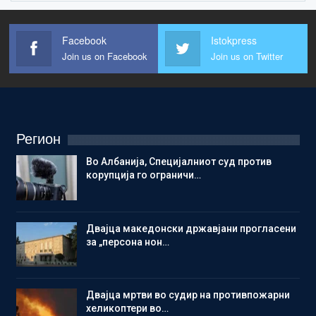
Facebook
Istokpress
Join us on Facebook
Join us on Twitter
Регион
Во Албанија, Специјалниот суд против
корупција го ограничи…
Двајца македонски државјани прогласени
за „персона нон…
Двајца мртви во судир на противпожарни
хеликоптери во…