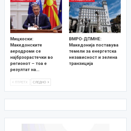
Мицкоски:
ВМРО-ДПМНЕ:
Македонските
Македонија поставува
аеродроми се
темели за енергетска
најбрзорастечки во
независност и зелена
регионот – тоа е
транзиција
резултат на…
ПТРЕТХ
СЛЕДНО