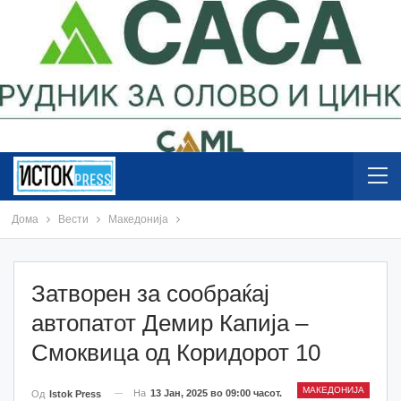
Дома
Вести
Македонија
Затворен за сообраќај
автопатот Демир Капија –
Смоквица од Коридорот 10
МАКЕДОНИЈА
На
13 Јан, 2025 во 09:00 часот.
Од
Istok Press