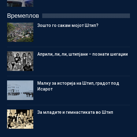
Времеплов
Зошто го сакам мојот Штип?
Aприли, ли, ли, штипјани – познати шегаџии
Малку за историја на Штип, градот под
Исарот
Зa младите и гимнастиката во Штип