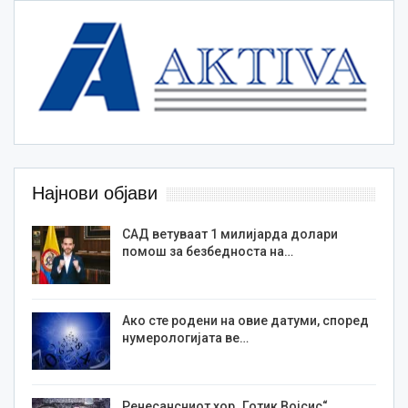
Најнови објави
САД ветуваат 1 милијарда долари
помош за безбедноста на…
Ако сте родени на овие датуми, според
нумерологијата ве…
Ренесансниот хор „Готик Војсис“