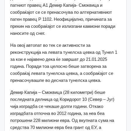
патниот правец А1 Демир Капија- Смоквица и
сообраќајот се се пренасочува по алтернативниот
патен правец Р 1102. Неофицијално, причината за
прекин на сообраќајот се излизгани камиони поради
наносите од снег.
На овој автопат во тек се активности за
реконструкција на левата тунелска цевка од Тунел 1
за кои е најавено дека ќе завршат до 21.01.2025
година. Поради тоа целосно беше затворена за
сообраќај левата тунелска цевка, а сообраќајот се
пренасочувашпе во десната тунелска цевка.
Демир Капија – Смоквица (28 километри) беше
последната делница од Коридорот 10 (Север – Југ)
чија изградба се чекаше долги години. Откако
изградбата отпочна во 2012 година, за неа беа
потрошени 228 милиони евра. Од вкупната сума на
средства 70 милиони евра беа грант од ЕУ, а