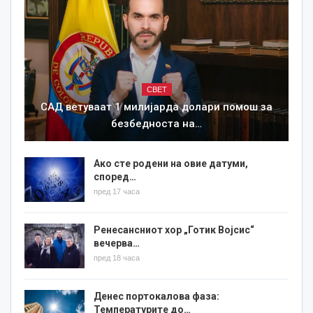
СВЕТ
САД ветуваат 1 милијарда долари помош за
безбедноста на…
Ако сте родени на овие датуми,
според…
пред 17 часа
Ренесансниот хор „Готик Војсис“
вечерва…
пред 18 часа
Денес портокалова фаза:
Температурите до…