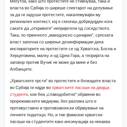
Меѓутоа, како што протестите не стивнуваа, така и
власта во Србија го ширеше спектарот на делување
за да ги задуши протестите, накалемувајќи му
регионален контекст, кој е секогаш добредојден кога
сакате да „откривате“ непријатели од соседството.
Така, по првичното „македонско сценарио“, српската
власт започна со ширење дезинформации дека
инспираторите на протестите се од Хрватска, Босна и
Херцеговина, малку и од Црна Гора, а теоријата на
заговор против Вучиќ не може да мине и без
Албанците.
„Хрватските прсти“ во протестите и блокадите власта
во Србија ги најде во
хрватските пасоши на двајца
студенти
, кои беа „славодобитно“ објавени во
прорежимските медиуми, без разлика што е
противуставно и противзаконски објавување на
личните податоци. Но, и тие фамозни хрватски
пасоши на студентите како инсинуација за некаква