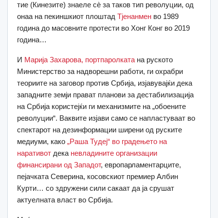
тие (Кинезите) знаеле сè за таков тип револуции, од
онаа на пекиншкиот плоштад
Тјенанмен
во 1989
година до масовните протести во Хонг Конг во 2019
година…
И
Марија Захарова, портпаролката
на руското
Министерство за надворешни работи, ги охрабри
теориите на заговор против Србија, изјавувајќи дека
западните земји прават планови за дестабилизација
на Србија користејќи ги механизмите на „обоените
револуции“. Ваквите изјави само се напластуваат во
спектарот на дезинформации ширени од руските
медиуми, како
„Раша Тудеј“ во градењето на
наративот
дека
невладините организации
финансирани од Западот
, европарламентарците,
пејачката Северина, косовскиот премиер Албин
Курти… со здружени сили сакаат да ја срушат
актуелната власт во Србија.