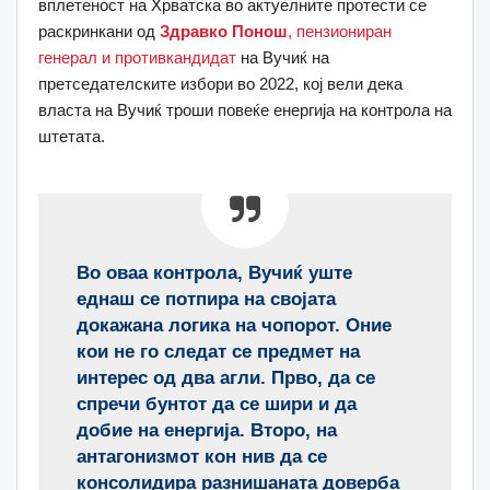
вплетеност на Хрватска во актуелните протести се
раскринкани од
Здравко Понош
, пензиониран
генерал и противкандидат
на Вучиќ на
претседателските избори во 2022, кој вели дека
власта на Вучиќ троши повеќе енергија на контрола на
штетата.
Во оваа контрола, Вучиќ уште
еднаш се потпира на својата
докажана логика на чопорот. Оние
кои не го следат се предмет на
интерес од два агли. Прво, да се
спречи бунтот да се шири и да
добие на енергија. Второ, на
антагонизмот кон нив да се
консолидира разнишаната доверба