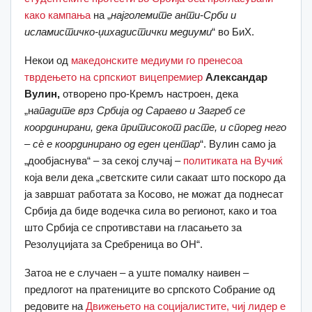
како кампања
на „
најголемите анти-Срби и
исламистичко-џихадистички медиуми
“ во БиХ.
Некои од
македонските медиуми го пренесоа
тврдењето на српскиот вицепремиер
Александар
Вулин,
отворено про-Кремљ настроен, дека
„н
ападите врз Србија од Сараево и Загреб се
координирани, дека притисокот расте, и според него
– сè е координирано од еден центар
“. Вулин само ја
„дообјаснува“ – за секој случај –
политиката на Вучиќ
која вели дека „светските сили сакаат што поскоро да
ја завршат работата за Косово, не можат да поднесат
Србија да биде водечка сила во регионот, како и тоа
што Србија се спротивстави на гласањето за
Резолуцијата за Сребреница во ОН“.
Затоа не е случаен – а уште помалку наивен –
предлогот на пратениците во српското Собрание од
редовите на
Движењето на социјалистите, чиј лидер е