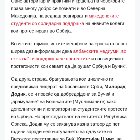
Овие авторитарни практики и кршења на човековите
права многу добро се познати и во Северна
Македонија, па веднаш реагираат и
македонските
студенти со солидарна поддршка
на нивните колеги
кои протестираат во Србија.
Во истиот тајминг, истите мегафони на српската власт
ширеа дезинформации дека
албанските медиуми „во
екстаза“ ги поддржувале протестите
и опозициските
протагонисти кои сакаат да „ја рушат Србија и Вучиќ“.
Од друга страна, бранувањата кои циклично ги
предизвикаа лидерот на босанските Срби,
Милорад
Додик
, се и повеќе од добредојдени за Вучиќ и
„врамување“ на Бошњаците (Муслиманите) како
дополнителни инспиратори на студентските протести
во Србија. На претседателот на ентитетот Република
Српска, Додик му се заканува казна затвор до пет
години заради непочитувањето на одлуките на
Високиот претставник за БиХ,
Кристијан Шмит
, на