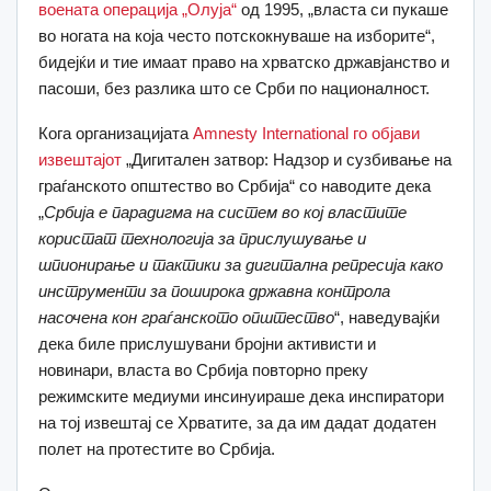
воената операција „Олуја“
од 1995, „власта си пукаше
во ногата на која често потскокнуваше на изборите“,
бидејќи и тие имаат право на хрватско државјанство и
пасоши, без разлика што се Срби по националност.
Кога организацијата
Amnesty International го објави
извештајот
„Дигитален затвор: Надзор и сузбивање на
граѓанското општество во Србија“ со наводите дека
„
Србија е парадигма на систем во кој властите
користат технологија за прислушување и
шпионирање и тактики за дигитална репресија како
инструменти за поширока државна контрола
насочена кон граѓанското општество
“, наведувајќи
дека биле прислушувани бројни активисти и
новинари, власта во Србија повторно преку
режимските медиуми инсинуираше дека инспиратори
на тој извештај се Хрватите, за да им дадат додатен
полет на протестите во Србија.