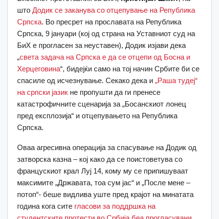
што
Додик се заканува со отцепување на Република
Српска
. Во пресрет на прославата на Република
Српска, 9 јануари (кој од страна на Уставниот суд на
БиХ е прогласен за неуставен), Додик изјави дека
„
света задача на Српска е да се отцепи од Босна и
Херцеговина
“, бидејќи само на тој начин Србите би се
спасиле од исчезнување. Секако дека и
„Раша тудеј“
на српски јазик
не пропушти да ги пренесе
катастрофичните сценарија за „Босанскиот лонец
пред експлозија“ и отцепувањето на Република
Српска.
Оваа агресивна операција за спасување на Додик од
затворска казна – кој како да се поистоветува со
францускиот крал Луј 14, кому му се припишуваат
максимите „Државата, тоа сум јас“ и „После мене –
потоп“- беше видлива уште пред крајот на минатата
година кога сите
гласови за поддршка на
студентските протести во Србија беа прогласувани