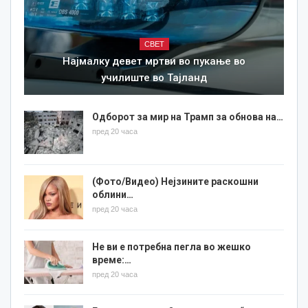
СВЕТ
Најмалку девет мртви во пукање во
училиште во Тајланд
Одборот за мир на Трамп за обнова на…
пред 20 часа
(Фото/Видео) Нејзините раскошни
облини…
пред 20 часа
Не ви е потребна пегла во жешко
време:…
пред 20 часа