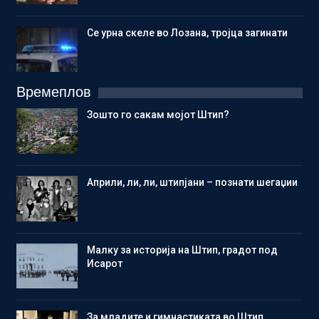
Се урна скеле во Лозана, тројца загинати
Времеплов
Зошто го сакам мојот Штип?
Aприли, ли, ли, штипјани – познати шегаџии
Малку за историја на Штип, градот под
Исарот
Зa младите и гимнастиката во Штип