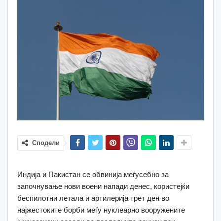
Сподели
Индија и Пакистан се обвинија меѓусебно за
започнување нови воени напади денес, користејќи
беспилотни летала и артилерија трет ден во
најжестоките борби меѓу нуклеарно вооружените