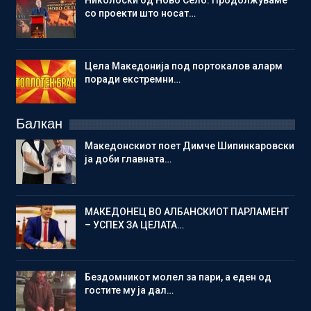
Николоски од Ново Село: Продолжуваме
со проекти што носат…
Цела Македонија под портокалов аларм
поради екстремни…
Балкан
Македонскиот поет Димче Шипинкаровски
ја доби главната…
МАКЕДОНЕЦ ВО АЛБАНСКИОТ ПАРЛАМЕНТ
– УСПЕХ ЗА ЦЕЛАТА…
Бездомникот молел за пари, а еден од
гостите му ја дал…