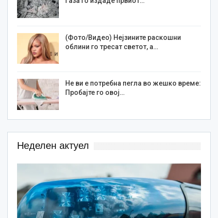
Газа го издаде првиот…
(Фото/Видео) Нејзините раскошни
облини го тресат светот, а…
Не ви е потребна пегла во жешко време:
Пробајте го овој…
Неделен актуел