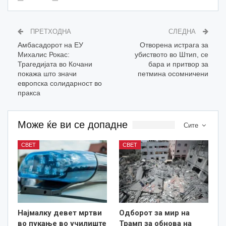
ПРЕТХОДНА
СЛЕДНА
Амбасадорот на ЕУ
Отворена истрага за
Михалис Рокас:
убиството во Штип, се
Трагедијата во Кочани
бара и притвор за
покажа што значи
петмина осомничени
европска солидарност во
пракса
Може ќе ви се допадне
Сите
СВЕТ
СВЕТ
Најмалку девет мртви
Одборот за мир на
во пукање во училиште
Трамп за обнова на