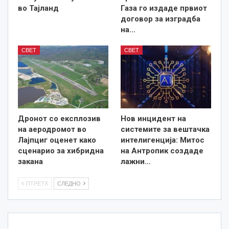
во Тајланд
Газа го издаде првиот
договор за изградба
на…
СВЕТ
СВЕТ
Дронот со експлозив
Нов инцидент на
на аеродромот во
системите за вештачка
Лајпциг оценет како
интелигенција: Митос
сценарио за хибридна
на Антропик создаде
закана
лажни…
ПТРЕТХ
СЛЕДНО