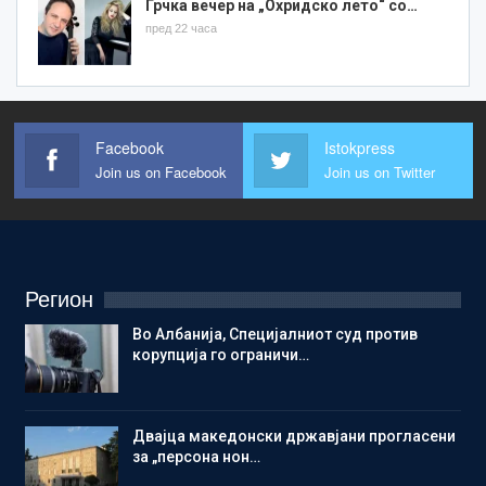
Грчка вечер на „Охридско лето“ со…
пред 22 часа
Facebook
Istokpress
Join us on Facebook
Join us on Twitter
Регион
Во Албанија, Специјалниот суд против
корупција го ограничи…
Двајца македонски државјани прогласени
за „персона нон…