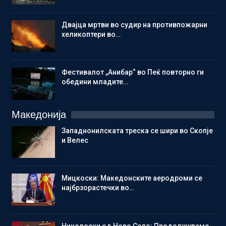
Двајца мртви во судир на противпожарни
хеликоптери во…
Фестивалот „Анибар“ во Пеќ повторно ги
обедини младите…
Македонија
Западнонилската треска се шири во Скопје
и Велес
Мицкоски: Македонските аеродроми се
најбрзорастечки во…