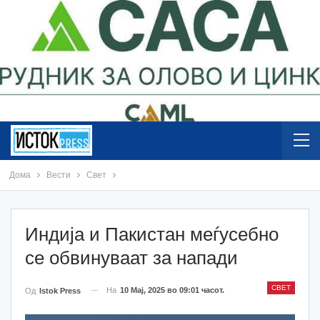
Дома
Вести
Свет
Индија и Пакистан меѓусебно
се обвинуваат за напади
СВЕТ
На
10 Мај, 2025 во 09:01 часот.
Од
Istok Press