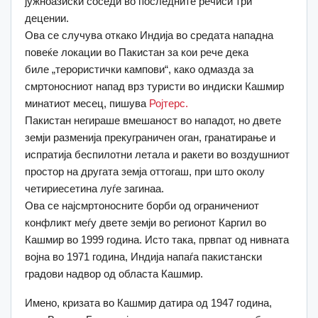
јужноазиски соседи во последните речиси три
децении.
Ова се случува откако Индија во средата нападна
повеќе
локации
во Пакистан за кои рече дека
биле
„терористички кампови“
, како одмазда за
смртоносниот напад врз туристи во индиски Кашмир
минатиот месец, пишува
Ројтерс.
Пакистан негираше вмешаност во нападот, но двете
земји разменија
прекуграничен
оган, гранатирање и
испратија беспилотни летала и ракети во воздушниот
простор на другата земја оттогаш, при што околу
четириесетина луѓе загинаа.
Ова се најсмртоносните борби од ограничениот
конфликт меѓу двете земји во регионот Каргил во
Кашмир во 1999 година. Исто така, првпат од нивната
војна во 1971 година, Индија напаѓа пакистански
градови надвор од областа Кашмир.
Имено, кризата во Кашмир датира од 1947 година,