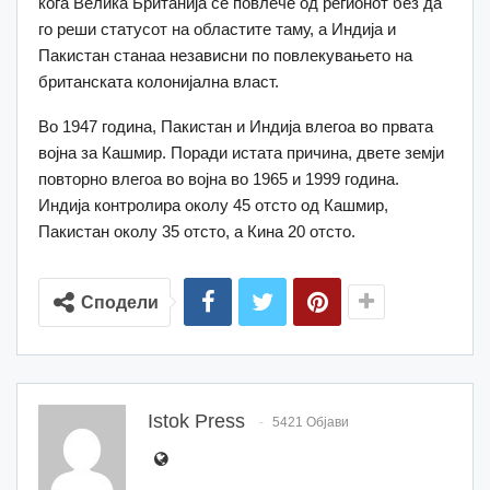
кога Велика Британија се повлече од регионот без да
го реши статусот на областите таму, а Индија и
Пакистан станаа независни по повлекувањето на
британската колонијална власт.
Во 1947 година, Пакистан и Индија влегоа во првата
војна за Кашмир. Поради истата причина, двете земји
повторно влегоа во војна во 1965 и 1999 година.
Индија контролира околу 45 отсто од Кашмир,
Пакистан околу 35 отсто, а Кина 20 отсто.
Сподели
Istok Press
5421 Објави