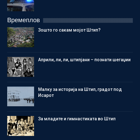
Времеплов
Зошто го сакам мојот Штип?
Aприли, ли, ли, штипјани – познати шегаџии
Малку за историја на Штип, градот под
Исарот
Зa младите и гимнастиката во Штип