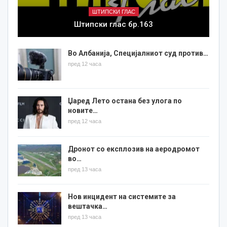
ШТИПСКИ ГЛАС
Штипски глас бр.163
Во Албанија, Специјалниот суд против…
пред 12 часа
Џаред Лето остана без улога по
новите…
пред 12 часа
Дронот со експлозив на аеродромот
во…
пред 13 часа
Нов инцидент на системите за
вештачка…
пред 13 часа