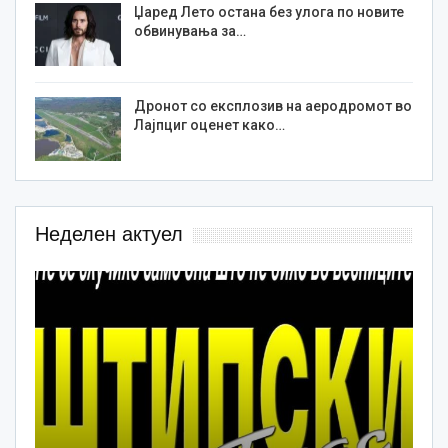
Џаред Лето остана без улога по новите
обвинувања за…
Дронот со експлозив на аеродромот во
Лајпциг оценет како…
Неделен актуел