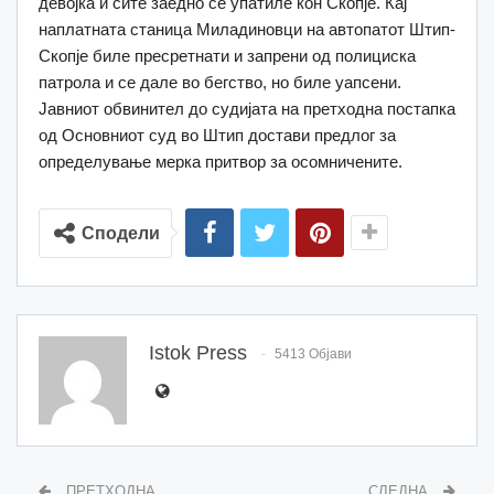
девојка и сите заедно се упатиле кон Скопје. Кај
наплатната станица Миладиновци на автопатот Штип-
Скопје биле пресретнати и запрени од полициска
патрола и се дале во бегство, но биле уапсени.
Јавниот обвинител до судијата на претходна постапка
од Основниот суд во Штип достави предлог за
определување мерка притвор за осомничените.
Сподели
Istok Press
5413 Објави
ПРЕТХОДНА
СЛЕДНА