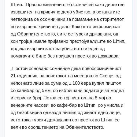
Штип. Првоосомничениот е осомничен како директен
извршител на кривично дело убиство, а останатите
четворица се осомничени за помагање на сторителот
по извршено кривично дело. Како што информираат
од Обвинителството, сите се турски државјани, од
кои тројца имале пријавено престојувалиште во Штип,
додека извршителот на убиството и еден од
помагачите биле без пријавен престој во државава.
„Постои основано сомнение дека првоосомничениот
21-годишник, на почетокот на месецов во Скопје, од
непознато лице за сума од 1.100 евра купил пиштол
со калибар од 9мм, со избришани податоци за модел
и сериски број. Потоа со тој пиштол, на 8 мај во
вечерните часови, во кафе-бар во Штип, со умисла и
од безобѕирна одмазда лишил од живот едно лице,
исто така турски државјанин со престој во Штип, се
вели во соопштението на Обвинителството.