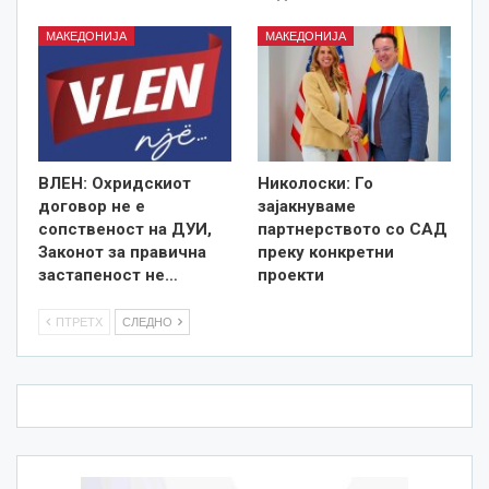
МАКЕДОНИЈА
МАКЕДОНИЈА
ВЛЕН: Охридскиот
Николоски: Го
договор не е
зајакнуваме
сопственост на ДУИ,
партнерството со САД
Законот за правична
преку конкретни
застапеност не…
проекти
ПТРЕТХ
СЛЕДНО