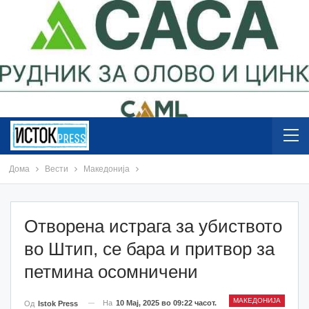
Дома
Вести
Македонија
Отворена истрага за убиството
во Штип, се бара и притвор за
петмина осомничени
МАКЕДОНИЈА
На
10 Мај, 2025 во 09:22 часот.
Од
Istok Press