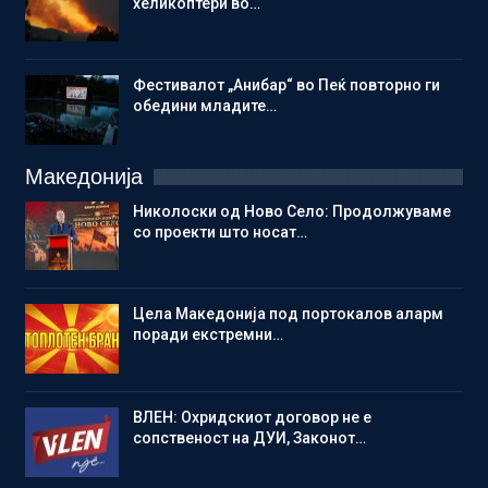
хеликоптери во…
Фестивалот „Анибар“ во Пеќ повторно ги
обедини младите…
Македонија
Николоски од Ново Село: Продолжуваме
со проекти што носат…
Цела Македонија под портокалов аларм
поради екстремни…
ВЛЕН: Охридскиот договор не е
сопственост на ДУИ, Законот…