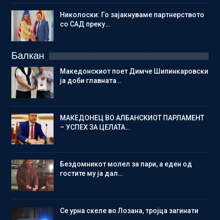
Николоски: Го зајакнуваме партнерството
со САД преку…
Балкан
Македонскиот поет Димче Шипинкаровски
ја доби главната…
МАКЕДОНЕЦ ВО АЛБАНСКИОТ ПАРЛАМЕНТ
– УСПЕХ ЗА ЦЕЛАТА…
Бездомникот молел за пари, а еден од
гостите му ја дал…
Се урна скеле во Лозана, тројца загинати