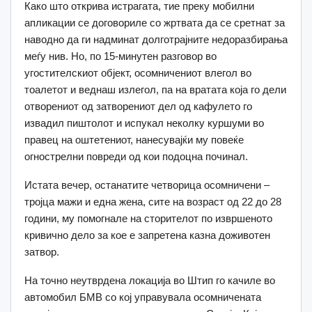
Како што открива истрагата, тие преку мобилни
апликации се договориле со жртвата да се сретнат за
наводно да ги надминат долготрајните недоразбирања
меѓу нив. Но, по 15-минутен разговор во
угостителскиот објект, осомничениот влегол во
тоалетот и веднаш излегол, па на вратата која го дели
отворениот од затворениот дел од кафулето го
извадил пиштолот и испукал неколку куршуми во
правец на оштетениот, нанесувајќи му повеќе
огнострелни повреди од кои подоцна починал.
Истата вечер, останатите четворица осомничени –
тројца мажи и една жена, сите на возраст од 22 до 28
години, му помогнале на сторителот по извршеното
кривично дело за кое е запретена казна доживотен
затвор.
На точно неутврдена локација во Штип го качиле во
автомобил БМВ со кој управувала осомничената